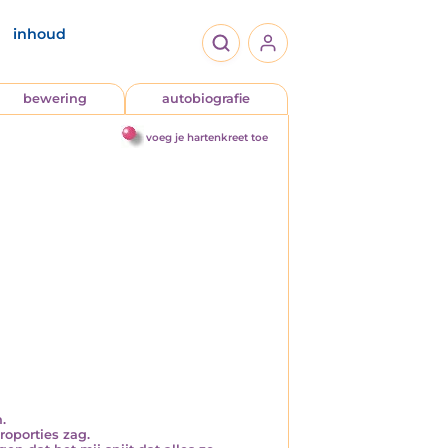
inhoud
bewering
autobiografie
voeg je hartenkreet toe
.
roporties zag.