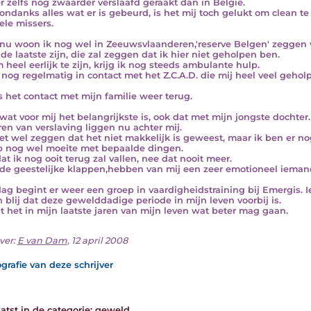
r zelfs nog zwaarder verslaafd geraakt dan in België.
ondanks alles wat er is gebeurd, is het mij toch gelukt om clean t
ele missers.
nu woon ik nog wel in Zeeuwsvlaanderen,'reserve Belgen' zeggen w
 de laatste zijn, die zal zeggen dat ik hier niet geholpen ben.
 heel eerlijk te zijn, krijg ik nog steeds ambulante hulp.
a nog regelmatig in contact met het Z.C.A.D. die mij heel veel geho
s het contact met mijn familie weer terug.
wat voor mij het belangrijkste is, ook dat met mijn jongste dochter.
ren van verslaving liggen nu achter mij.
et wel zeggen dat het niet makkelijk is geweest, maar ik ben er no
b nog wel moeite met bepaalde dingen.
dat ik nog ooit terug zal vallen, nee dat nooit meer.
de geestelijke klappen,hebben van mij een zeer emotioneel iema
ag begint er weer een groep in vaardigheidstraining bij Emergis. Ie
n blij dat deze gewelddadige periode in mijn leven voorbij is.
t het in mijn laatste jaren van mijn leven wat beter mag gaan.
ver:
E van Dam
, 12 april 2008
grafie van deze schrijver
atst in de categorie:
geweld