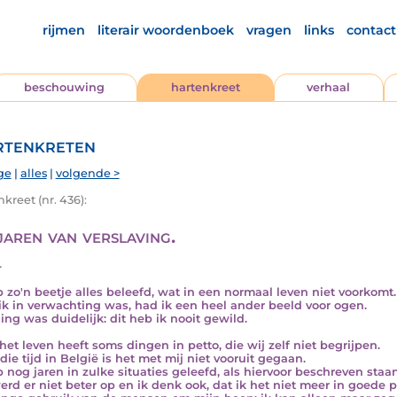
rijmen
literair woordenboek
vragen
links
contact
beschouwing
hartenkreet
verhaal
tenkreten
ge
|
alles
|
volgende >
kreet (nr. 436):
jaren van verslaving.
4
b zo'n beetje alles beleefd, wat in een normaal leven niet voorkomt.
ik in verwachting was, had ik een heel ander beeld voor ogen.
ing was duidelijk: dit heb ik nooit gewild.
het leven heeft soms dingen in petto, die wij zelf niet begrijpen.
die tijd in België is het met mij niet vooruit gegaan.
b nog jaren in zulke situaties geleefd, als hiervoor beschreven staan
erd er niet beter op en ik denk ook, dat ik het niet meer in goede p