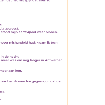
n dat het mij spijt dat alles zo
d.
stig geweest.
 stond mijn aartsvijand weer binnen.
er weer mishandeld had: kwam ik toch
 in de nacht.
ts meer was om nog langer in Antwerpen
 meer aan kon.
daar ben ik naar toe gegaan, omdat de
st.
.