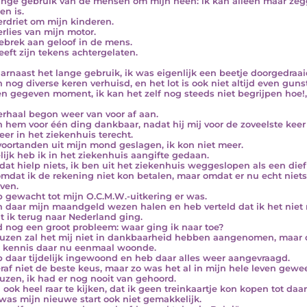
ange gebruik van de mensen om mijn heen: ik kan alleen maar zegge
en is.
erdriet om mijn kinderen.
erlies van mijn motor.
ebrek aan geloof in de mens.
eeft zijn tekens achtergelaten.
arnaast het lange gebruik, ik was eigenlijk een beetje doorgedraai
n nog diverse keren verhuisd, en het lot is ook niet altijd even gun
n gegeven moment, ik kan het zelf nog steeds niet begrijpen hoe!,
erhaal begon weer van voor af aan.
n hem voor één ding dankbaar, nadat hij mij voor de zoveelste ke
eer in het ziekenhuis terecht.
voortanden uit mijn mond geslagen, ik kon niet meer.
lijk heb ik in het ziekenhuis aangifte gedaan.
dat hielp niets, ik ben uit het ziekenhuis weggeslopen als een dief
omdat ik de rekening niet kon betalen, maar omdat er nu echt nie
jven.
b gewacht tot mijn O.C.M.W.-uitkering er was.
n daar mijn maandgeld wezen halen en heb verteld dat ik het niet
t ik terug naar Nederland ging.
d nog een groot probleem: waar ging ik naar toe?
uzen zal het mij niet in dankbaarheid hebben aangenomen, maar 
 kennis daar nu eenmaal woonde.
b daar tijdelijk ingewoond en heb daar alles weer aangevraagd.
raf niet de beste keus, maar zo was het al in mijn hele leven gewee
uzen, ik had er nog nooit van gehoord.
 ook heel raar te kijken, dat ik geen treinkaartje kon kopen tot daar
was mijn nieuwe start ook niet gemakkelijk.