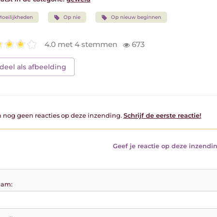
oeilijkheden
Op nie
Op nieuw beginnen
4.0 met 4 stemmen
673
deel als afbeelding
jn nog geen reacties op deze inzending.
Schrijf de eerste reactie!
Geef je reactie op deze inzendin
am: