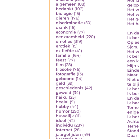
Het l
algemeen
(88)
gelop
bedankt
(102)
Het v
biologie
(15)
Het v
dieren
(176)
Het g
discriminatie
(50)
Het h
drank
(16)
economie
(77)
En da
eenzaamheid
(220)
Ik be
emoties
(319)
Op ee
erotiek
(15)
Sjors.
ex-liefde
(41)
Het v
familie
(164)
Ik be
feest
(77)
een k
film
(28)
Mijn 
filosofie
(76)
Einde
fotografie
(13)
Maar 
geboorte
(14)
Niet 
geld
(39)
te bli
geschiedenis
(42)
Ik he
geweld
(34)
Ik be
haiku
(25)
En da
heelal
(9)
Ik ha
hobby
(44)
Terne
humor
(290)
enige
huwelijk
(11)
Ik he
idool
(42)
Achte
individu
(287)
Terne
internet
(28)
Stond
jaargetijden
(49)
Daar 