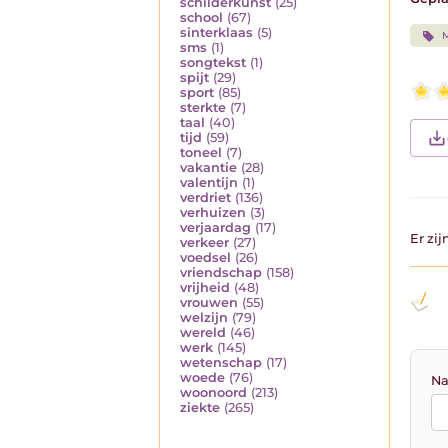
schilderkunst
(25)
school
(67)
sinterklaas
(5)
M
sms
(1)
songtekst
(1)
spijt
(29)
sport
(85)
sterkte
(7)
taal
(40)
tijd
(59)
toneel
(7)
vakantie
(28)
valentijn
(1)
verdriet
(136)
verhuizen
(3)
verjaardag
(17)
Er zi
verkeer
(27)
voedsel
(26)
vriendschap
(158)
vrijheid
(48)
vrouwen
(55)
welzijn
(79)
wereld
(46)
werk
(145)
wetenschap
(17)
woede
(76)
Na
woonoord
(213)
ziekte
(265)