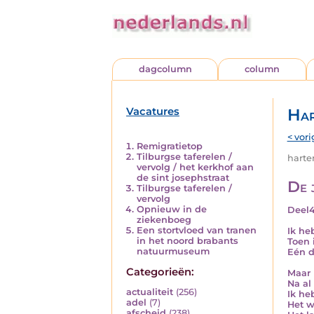
dagcolumn
column
Vacatures
Har
< vori
Remigratietop
Tilburgse taferelen /
harten
vervolg / het kerkhof aan
de sint josephstraat
De 
Tilburgse taferelen /
vervolg
Opnieuw in de
Deel
ziekenboeg
Een stortvloed van tranen
Ik he
in het noord brabants
Toen 
natuurmuseum
Eén d
Categorieën:
Maar 
Na al 
actualiteit
(256)
Ik he
adel
(7)
Het w
afscheid
(238)