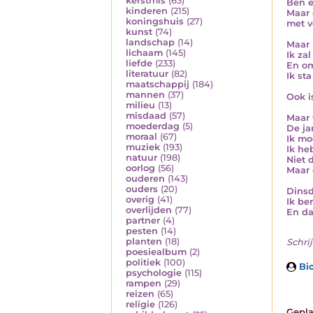
kerstmis
(63)
Ben e
kinderen
(215)
Maar 
koningshuis
(27)
met v
kunst
(74)
landschap
(14)
Maar 
lichaam
(145)
Ik zal
liefde
(233)
En om
literatuur
(82)
Ik st
maatschappij
(184)
mannen
(37)
Ook i
milieu
(13)
misdaad
(57)
Maar 
moederdag
(5)
De ja
moraal
(67)
Ik mo
muziek
(193)
Ik he
natuur
(198)
Niet 
oorlog
(56)
Maar 
ouderen
(143)
ouders
(20)
Dinsd
overig
(41)
Ik be
overlijden
(77)
En da
partner
(4)
pesten
(14)
planten
(18)
Schrij
poesiealbum
(2)
politiek
(100)
Bio
psychologie
(115)
rampen
(29)
reizen
(65)
religie
(126)
Gepla