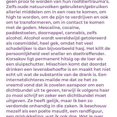
geen prooi te worden van hun roofdiertrauma's.
Zelfs oude natuurvolken gebruikten/gebruiken
allerlei middelen om in een roes te komen, om
high te worden, om de pijn te verdrijven en ook
om te transformeren, om in contact te komen
met de goden. Mescaline, cocaïne,
paddestoelen, doornappel, cannabis, zelfs
alcohol. Alcohol wordt wereldwijd getolereerd
als roesmiddel, heel gek, omdat het veel
schadelijker is dan bijvoorbeeld hasj. Het killt de
persoonlijkheid veel sneller en doeltreffender.
Korsakov ligt permanent hitsig op de loer als
een sluipschutter. Misschien komt dat doordat
drinken een levensbehoefte is en maakt het niet
echt uit wat de substantie van de drank is. Een
internetdichteres mailde me dat ze het zo
vreemd vond dat ik zovelen aanspoor om een
dichtbundel uit te geven, terwijl ik volgens haar
zo mooi schrijf en zeker een dichtbundel moet
uitgeven. Ze heeft gelijk, maar ik ben zo
verdomde onhandig in die zaken. Ik beschouw
mezelf als een poéte maudit, een randfiguur,
een mislukkeling, wat ik ook doe. Wat je over