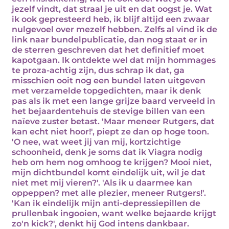
jezelf vindt, dat straal je uit en dat oogst je. Wat
ik ook gepresteerd heb, ik blijf altijd een zwaar
nulgevoel over mezelf hebben. Zelfs al vind ik de
link naar bundelpublicatie, dan nog staat er in
de sterren geschreven dat het definitief moet
kapotgaan. Ik ontdekte wel dat mijn hommages
te proza-achtig zijn, dus schrap ik dat, ga
misschien ooit nog een bundel laten uitgeven
met verzamelde topgedichten, maar ik denk
pas als ik met een lange grijze baard verveeld in
het bejaardentehuis de stevige billen van een
naïeve zuster betast. 'Maar meneer Rutgers, dat
kan echt niet hoor!', piept ze dan op hoge toon.
'O nee, wat weet jij van mij, kortzichtige
schoonheid, denk je soms dat ik Viagra nodig
heb om hem nog omhoog te krijgen? Mooi niet,
mijn dichtbundel komt eindelijk uit, wil je dat
niet met mij vieren?'. 'Als ik u daarmee kan
oppeppen? met alle plezier, meneer Rutgers!'.
'Kan ik eindelijk mijn anti-depressiepillen de
prullenbak ingooien, want welke bejaarde krijgt
zo'n kick?', denkt hij God intens dankbaar.