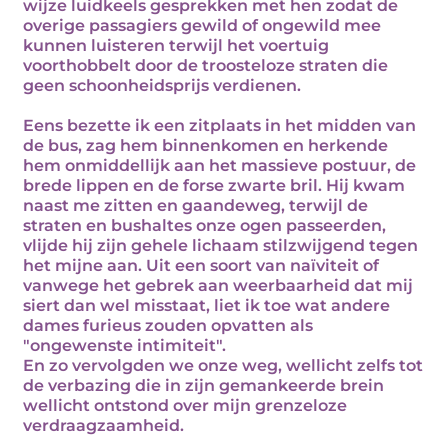
wijze luidkeels gesprekken met hen zodat de
overige passagiers gewild of ongewild mee
kunnen luisteren terwijl het voertuig
voorthobbelt door de troosteloze straten die
geen schoonheidsprijs verdienen.
Eens bezette ik een zitplaats in het midden van
de bus, zag hem binnenkomen en herkende
hem onmiddellijk aan het massieve postuur, de
brede lippen en de forse zwarte bril. Hij kwam
naast me zitten en gaandeweg, terwijl de
straten en bushaltes onze ogen passeerden,
vlijde hij zijn gehele lichaam stilzwijgend tegen
het mijne aan. Uit een soort van naïviteit of
vanwege het gebrek aan weerbaarheid dat mij
siert dan wel misstaat, liet ik toe wat andere
dames furieus zouden opvatten als
"ongewenste intimiteit".
En zo vervolgden we onze weg, wellicht zelfs tot
de verbazing die in zijn gemankeerde brein
wellicht ontstond over mijn grenzeloze
verdraagzaamheid.