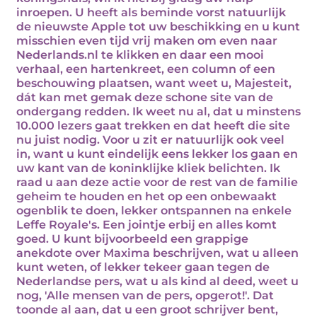
inroepen. U heeft als beminde vorst natuurlijk
de nieuwste Apple tot uw beschikking en u kunt
misschien even tijd vrij maken om even naar
Nederlands.nl te klikken en daar een mooi
verhaal, een hartenkreet, een column of een
beschouwing plaatsen, want weet u, Majesteit,
dát kan met gemak deze schone site van de
ondergang redden. Ik weet nu al, dat u minstens
10.000 lezers gaat trekken en dat heeft die site
nu juist nodig. Voor u zit er natuurlijk ook veel
in, want u kunt eindelijk eens lekker los gaan en
uw kant van de koninklijke kliek belichten. Ik
raad u aan deze actie voor de rest van de familie
geheim te houden en het op een onbewaakt
ogenblik te doen, lekker ontspannen na enkele
Leffe Royale's. Een jointje erbij en alles komt
goed. U kunt bijvoorbeeld een grappige
anekdote over Maxima beschrijven, wat u alleen
kunt weten, of lekker tekeer gaan tegen de
Nederlandse pers, wat u als kind al deed, weet u
nog, 'Alle mensen van de pers, opgerot!'. Dat
toonde al aan, dat u een groot schrijver bent,