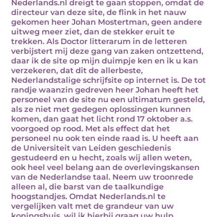
Nederlands.nl dreigt te gaan stoppen, omdat de
directeur van deze site, de flink in het nauw
gekomen heer Johan Mostertman, geen andere
uitweg meer ziet, dan de stekker eruit te
trekken. Als Doctor litterarum in de letteren
verbijstert mij deze gang van zaken ontzettend,
daar ik de site op mijn duimpje ken en ik u kan
verzekeren, dat dit de allerbeste,
Nederlandstalige schrijfsite op internet is. De tot
randje waanzin gedreven heer Johan heeft het
personeel van de site nu een ultimatum gesteld,
als ze niet met gedegen oplossingen kunnen
komen, dan gaat het licht rond 17 oktober a.s.
voorgoed op rood. Met als effect dat het
personeel nu ook ten einde raad is. U heeft aan
de Universiteit van Leiden geschiedenis
gestudeerd en u hecht, zoals wij allen weten,
ook heel veel belang aan de overlevingskansen
van de Nederlandse taal. Neem uw troonrede
alleen al, die barst van de taalkundige
hoogstandjes. Omdat Nederlands.nl te
vergelijken valt met de grandeur van uw
koningshuis, wil ik hierbij graag uw hulp