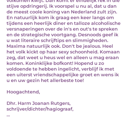
volkomen kwijt. Dan komt er eindelijk rek in die
stijve opdringerij. Ik voorspel u nu al, dat u dan
de meest coole koning van Nederland zult zijn.
En natuurlijk kom ik graag een keer langs om
tijdens een heerlijk diner en talloze alcoholische
versnaperingen over de in's en out's te spreken
en de strategische voortgang. Desnoods geef ik
u wat literaire schrijftips en slimmigheden.
Maxima natuurlijk ook. Don't be jealous. Heel
het volk kickt op haar sexy schoonheid. Komaan
zeg, dat weet u heus wel en alleen u mag eraan
komen. Koninklijke bofkont! Hopend u zo
voldoende te hebben ingelicht, verblijf ik met
een uiterst vriendschappelijke groet en wens ik
u en uw gezin het allerbeste toe!
Hoogachtend,
Dhr. Harm Joanan Rutgers,
schrijver/dichter/hagiograaf,
...