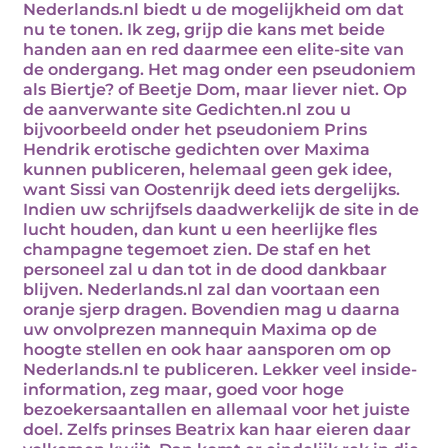
Nederlands.nl biedt u de mogelijkheid om dat
nu te tonen. Ik zeg, grijp die kans met beide
handen aan en red daarmee een elite-site van
de ondergang. Het mag onder een pseudoniem
als Biertje? of Beetje Dom, maar liever niet. Op
de aanverwante site Gedichten.nl zou u
bijvoorbeeld onder het pseudoniem Prins
Hendrik erotische gedichten over Maxima
kunnen publiceren, helemaal geen gek idee,
want Sissi van Oostenrijk deed iets dergelijks.
Indien uw schrijfsels daadwerkelijk de site in de
lucht houden, dan kunt u een heerlijke fles
champagne tegemoet zien. De staf en het
personeel zal u dan tot in de dood dankbaar
blijven. Nederlands.nl zal dan voortaan een
oranje sjerp dragen. Bovendien mag u daarna
uw onvolprezen mannequin Maxima op de
hoogte stellen en ook haar aansporen om op
Nederlands.nl te publiceren. Lekker veel inside-
information, zeg maar, goed voor hoge
bezoekersaantallen en allemaal voor het juiste
doel. Zelfs prinses Beatrix kan haar eieren daar