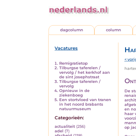
dagcolumn
column
Vacatures
Har
< vori
Remigratietop
Tilburgse taferelen /
harten
vervolg / het kerkhof aan
de sint josephstraat
Ont
Tilburgse taferelen /
vervolg
Opnieuw in de
De st
ziekenboeg
renai
Een stortvloed van tranen
archi
in het noord brabants
afget
natuurmuseum
en no
haar 
Categorieën:
voorz
manne
actualiteit
(256)
op ja
adel
(7)
afscheid
(238)