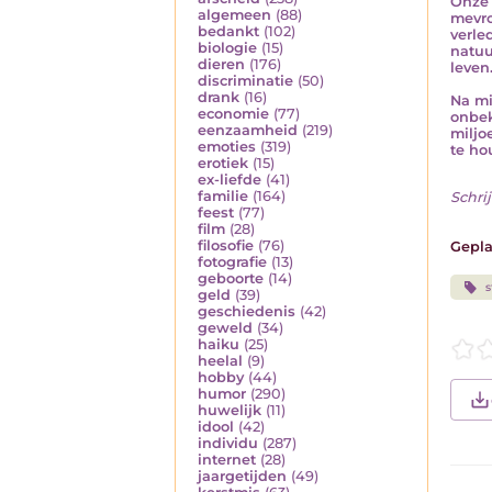
Onze 
algemeen
(88)
mevro
bedankt
(102)
verle
biologie
(15)
natuu
dieren
(176)
leven
discriminatie
(50)
drank
(16)
Na mi
economie
(77)
onbek
eenzaamheid
(219)
miljo
emoties
(319)
te hou
erotiek
(15)
ex-liefde
(41)
familie
(164)
Schrij
feest
(77)
film
(28)
filosofie
(76)
Gepla
fotografie
(13)
geboorte
(14)
s
geld
(39)
geschiedenis
(42)
geweld
(34)
haiku
(25)
heelal
(9)
hobby
(44)
humor
(290)
huwelijk
(11)
idool
(42)
individu
(287)
internet
(28)
jaargetijden
(49)