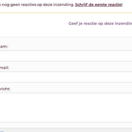
jn nog geen reacties op deze inzending.
Schrijf de eerste reactie!
Geef je reactie op deze inzendin
am:
mail:
richt: