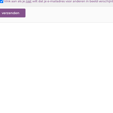
Vink aan als je
niet
wilt dat je e-mailadres voor anderen in beeld verschijn