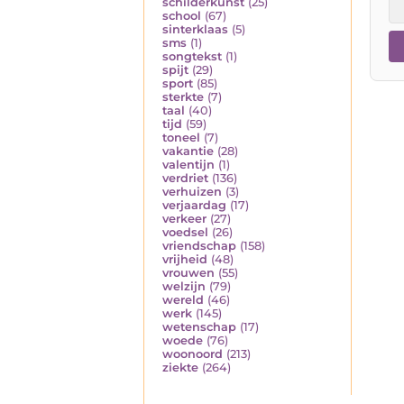
schilderkunst
(25)
school
(67)
sinterklaas
(5)
sms
(1)
songtekst
(1)
spijt
(29)
sport
(85)
sterkte
(7)
taal
(40)
tijd
(59)
toneel
(7)
vakantie
(28)
valentijn
(1)
verdriet
(136)
verhuizen
(3)
verjaardag
(17)
verkeer
(27)
voedsel
(26)
vriendschap
(158)
vrijheid
(48)
vrouwen
(55)
welzijn
(79)
wereld
(46)
werk
(145)
wetenschap
(17)
woede
(76)
woonoord
(213)
ziekte
(264)