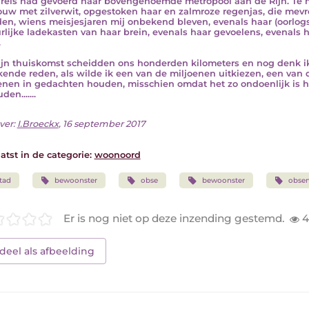
reis had gevoerd naar bovengenoemde metropool aan de Rijn. Te 
uw met zilverwit, opgestoken haar en zalmroze regenjas, die mevr
den, wiens meisjesjaren mij onbekend bleven, evenals haar (oorlo
rlijke ladekasten van haar brein, evenals haar gevoelens, evenals 
.
jn thuiskomst scheidden ons honderden kilometers en nog denk ik
ende reden, als wilde ik een van de miljoenen uitkiezen, een van 
enen in gedachten houden, misschien omdat het zo ondoenlijk is h
den.......
ver:
I.Broeckx
, 16 september 2017
atst in de categorie:
woonoord
tad
bewoonster
obse
bewoonster
obser
Er is nog niet op deze inzending gestemd.
4
deel als afbeelding