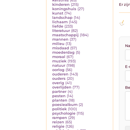
kerstmis
(63)
kinderen
(215)
Er zi
koningshuis
(27)
kunst
(74)
landschap
(14)
lichaam
(145)
liefde
(233)
literatuur
(82)
maatschappij
(184)
mannen
(37)
milieu
(13)
Na
misdaad
(57)
moederdag
(5)
moraal
(67)
muziek
(193)
natuur
(198)
E-
oorlog
(56)
ouderen
(143)
ouders
(20)
overig
(41)
overlijden
(77)
Be
partner
(4)
pesten
(14)
planten
(18)
poesiealbum
(2)
politiek
(100)
psychologie
(115)
rampen
(29)
reizen
(65)
religie
(126)