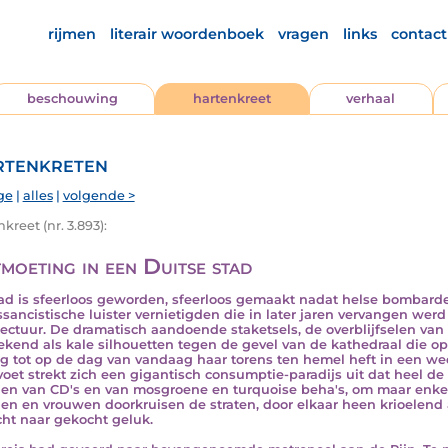
rijmen
literair woordenboek
vragen
links
contact
beschouwing
hartenkreet
verhaal
tenkreten
ge
|
alles
|
volgende >
kreet (nr. 3.893):
moeting in een Duitse stad
ad is sfeerloos geworden, sfeerloos gemaakt nadat helse bomba
ssancistische luister vernietigden die in later jaren vervangen we
tectuur. De dramatisch aandoende staketsels, de overblijfselen va
ekend als kale silhouetten tegen de gevel van de kathedraal die o
g tot op de dag van vandaag haar torens ten hemel heft in een wed
voet strekt zich een gigantisch consumptie-paradijs uit dat heel d
ien van CD's en van mosgroene en turquoise beha's, om maar enke
n en vrouwen doorkruisen de straten, door elkaar heen krioelend a
cht naar gekocht geluk.