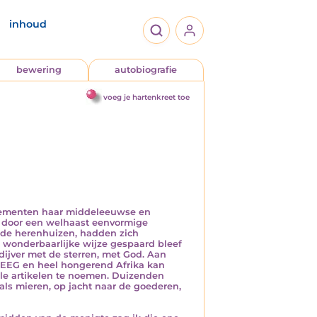
inhoud
bewering
autobiografie
voeg je hartenkreet toe
rdementen haar middeleeuwse en
rd door een welhaast eenvormige
n de herenhuizen, hadden zich
p wonderbaarlijke wijze gespaard bleef
ijver met de sterren, met God. Aan
e EEG en heel hongerend Afrika kan
le artikelen te noemen. Duizenden
ls mieren, op jacht naar de goederen,