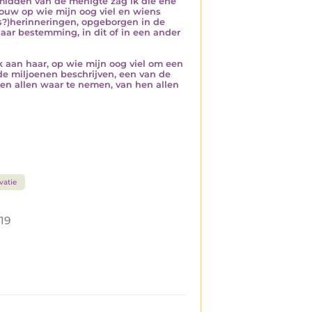
midden van de menigte zag ik die ene
ouw op wie mijn oog viel en wiens
gs?)herinneringen, opgeborgen in de
haar bestemming, in dit of in een ander
 aan haar, op wie mijn oog viel om een
de miljoenen beschrijven, een van de
en allen waar te nemen, van hen allen
vatie
19