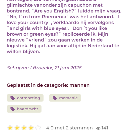
glimlachte vanonder zijn capuchon met
bontrand. ¨Are you English?¨ luidde mijn vraag.
¨No, I´m from Roemenia" was het antwoord. "I
love your country¨, verklaarde hij vervolgens
¨and girls with blue eyes". "Don´t you like
brown or green eyes?¨ repliceerde ik. Mijn
nieuwe ¨vriend¨ zou gaan werken in de
logistiek. Hij gaf aan voor altijd in Nederland te
willen blijven.
Schrijver:
I.Broeckx
, 21 juni 2026
Geplaatst in de categorie:
mannen
ontmoeting
roemenië
haardracht
4.0 met 2 stemmen
141