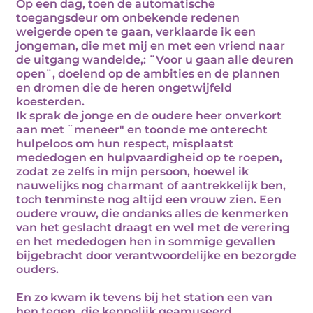
Op een dag, toen de automatische
toegangsdeur om onbekende redenen
weigerde open te gaan, verklaarde ik een
jongeman, die met mij en met een vriend naar
de uitgang wandelde,: ¨Voor u gaan alle deuren
open¨, doelend op de ambities en de plannen
en dromen die de heren ongetwijfeld
koesterden.
Ik sprak de jonge en de oudere heer onverkort
aan met ¨meneer" en toonde me onterecht
hulpeloos om hun respect, misplaatst
mededogen en hulpvaardigheid op te roepen,
zodat ze zelfs in mijn persoon, hoewel ik
nauwelijks nog charmant of aantrekkelijk ben,
toch tenminste nog altijd een vrouw zien. Een
oudere vrouw, die ondanks alles de kenmerken
van het geslacht draagt en wel met de verering
en het mededogen hen in sommige gevallen
bijgebracht door verantwoordelijke en bezorgde
ouders.
En zo kwam ik tevens bij het station een van
hen tegen, die kennelijk geamuseerd