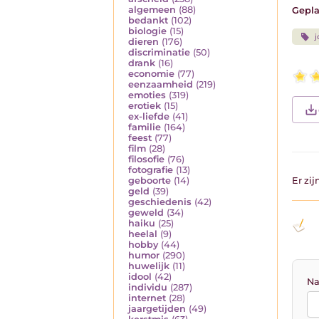
algemeen
(88)
Gepla
bedankt
(102)
biologie
(15)
j
dieren
(176)
discriminatie
(50)
drank
(16)
economie
(77)
eenzaamheid
(219)
emoties
(319)
erotiek
(15)
ex-liefde
(41)
familie
(164)
feest
(77)
film
(28)
filosofie
(76)
fotografie
(13)
geboorte
(14)
Er zi
geld
(39)
geschiedenis
(42)
geweld
(34)
haiku
(25)
heelal
(9)
hobby
(44)
humor
(290)
huwelijk
(11)
idool
(42)
Na
individu
(287)
internet
(28)
jaargetijden
(49)