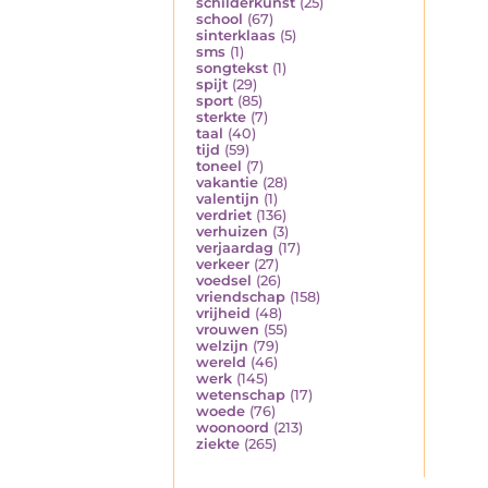
schilderkunst
(25)
school
(67)
sinterklaas
(5)
sms
(1)
songtekst
(1)
spijt
(29)
sport
(85)
sterkte
(7)
taal
(40)
tijd
(59)
toneel
(7)
vakantie
(28)
valentijn
(1)
verdriet
(136)
verhuizen
(3)
verjaardag
(17)
verkeer
(27)
voedsel
(26)
vriendschap
(158)
vrijheid
(48)
vrouwen
(55)
welzijn
(79)
wereld
(46)
werk
(145)
wetenschap
(17)
woede
(76)
woonoord
(213)
ziekte
(265)