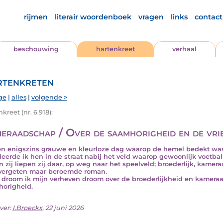
rijmen
literair woordenboek
vragen
links
contact
beschouwing
hartenkreet
verhaal
tenkreten
ge
|
alles
|
volgende >
kreet (nr. 6.918):
eraadschap / Over de saamhorigheid en de vri
n enigszins grauwe en kleurloze dag waarop de hemel bedekt was
leerde ik hen in de straat nabij het veld waarop gewoonlijk voetba
an zij liepen zij daar, op weg naar het speelveld; broederlijk, kamer
vergeten maar beroemde roman.
 droom ik mijn verheven droom over de broederlijkheid en kamera
origheid.
ver:
I.Broeckx
, 22 juni 2026