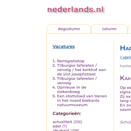
dagcolumn
column
Vacatures
Har
< vori
Remigratietop
Tilburgse taferelen /
harten
vervolg / het kerkhof aan
de sint josephstraat
Kam
Tilburgse taferelen /
vervolg
Opnieuw in de
Op ee
ziekenboeg
signa
Een stortvloed van tranen
Zij a
in het noord brabants
lang 
natuurmuseum
En zo
saamh
Categorieën:
actualiteit
(256)
Schrij
adel
(7)
afscheid
(238)