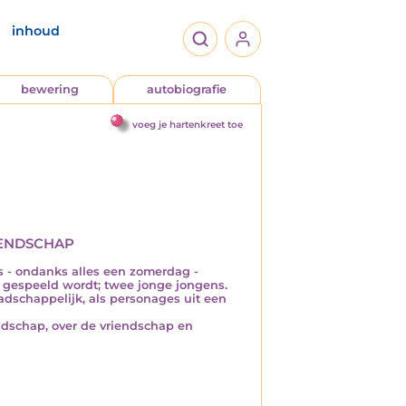
inhoud
bewering
autobiografie
voeg je hartenkreet toe
endschap
 - ondanks alles een zomerdag -
l gespeeld wordt; twee jonge jongens.
aadschappelijk, als personages uit een
adschap, over de vriendschap en