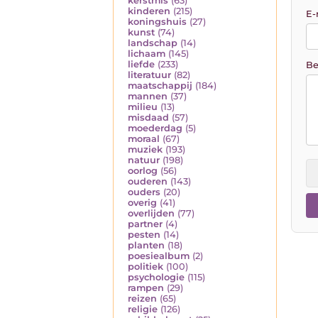
kerstmis
(63)
kinderen
(215)
E-
koningshuis
(27)
kunst
(74)
landschap
(14)
lichaam
(145)
liefde
(233)
Be
literatuur
(82)
maatschappij
(184)
mannen
(37)
milieu
(13)
misdaad
(57)
moederdag
(5)
moraal
(67)
muziek
(193)
natuur
(198)
oorlog
(56)
ouderen
(143)
ouders
(20)
overig
(41)
overlijden
(77)
partner
(4)
pesten
(14)
planten
(18)
poesiealbum
(2)
politiek
(100)
psychologie
(115)
rampen
(29)
reizen
(65)
religie
(126)