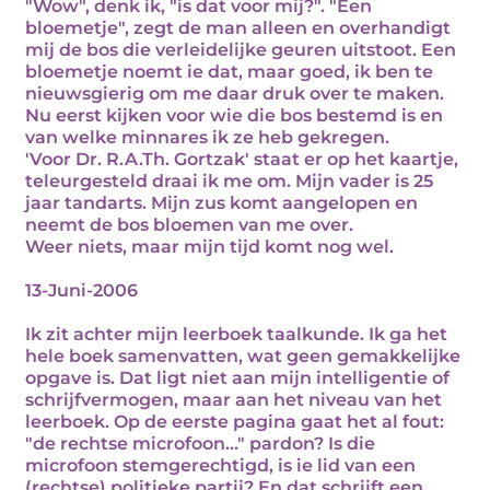
"Wow", denk ik, "is dat voor mij?". "Een
bloemetje", zegt de man alleen en overhandigt
mij de bos die verleidelijke geuren uitstoot. Een
bloemetje noemt ie dat, maar goed, ik ben te
nieuwsgierig om me daar druk over te maken.
Nu eerst kijken voor wie die bos bestemd is en
van welke minnares ik ze heb gekregen.
'Voor Dr. R.A.Th. Gortzak' staat er op het kaartje,
teleurgesteld draai ik me om. Mijn vader is 25
jaar tandarts. Mijn zus komt aangelopen en
neemt de bos bloemen van me over.
Weer niets, maar mijn tijd komt nog wel.
13-Juni-2006
Ik zit achter mijn leerboek taalkunde. Ik ga het
hele boek samenvatten, wat geen gemakkelijke
opgave is. Dat ligt niet aan mijn intelligentie of
schrijfvermogen, maar aan het niveau van het
leerboek. Op de eerste pagina gaat het al fout:
"de rechtse microfoon..." pardon? Is die
microfoon stemgerechtigd, is ie lid van een
(rechtse) politieke partij? En dat schrijft een