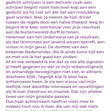
gedicht schrijven is een delicate zaak, een
schrijver begint nooit hals-over-kop aan een
gedicht als hij niet wil dat het een mislukking
gaat worden. Nee, je neemt de tijd, drinkt
tussen de regels door een halve theepot leeg en
begint drie keer overnieuw voor je je resultaat
aan de buitenwereld durft te tonen.
Helemaal aan het onderwerp van je resultaat,
als dat tenminste een levend wezen betreft, een
vrouw in mijn geval. De dochter van een
bekende Nederlander, die ik sinds korte tijd ken
en met wie ik het goed kan vinden.
Af en toe verbeeld ik me dat ze me alle signalen
al heeft gegeven en dat ze mijn onbenulligheid
en onhandige bewegingen niet ziet, er althans
doorheen kijkt. Tegelijk kijk ik door haar
achternaam heen, ik zie een vrouw van mijn
leeftijd, met dezelfde interesses en opvattingen
als ik over literatuur en muziek. Dat zijn allebei
twee van mijn grootste passies.
Dus haar achternaam heeft er niets mee te
maken, toch zou ik haar die van mij ook niets