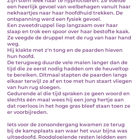
Zijn stem leek haar te hypnotiseren. Ze voelde
een heerlijk gevoel van welbehagen vanuit haar
nekhaartjes naar haar hoofdhuid trekken. De
ontspanning werd een fysiek gevoel.
Een zweetdruppel liep langzaam over haar
slaap en trok een spoor over haar bestofte kaak.
Ze veegde de druppel met de rug van haar hand
weg.
Hij klakte met z'n tong en de paarden hieven
hun hoofd.
De terugweg duurde vele malen langer dan de
tijd die ze eerst nodig hadden om de heuveltop
te bereiken. Ditmaal stapten de paarden langs
elkaar terwijl ze af en toe met hun staart vliegen
van hun rug sloegen.
Gedurende al die tijd spraken ze geen woord en
slechts één maal wees hij een jong hertje aan
dat roerloos in het hoge gras bleef staan toen ze
er voorbijreden.
Iets voor de zonsondergang kwamen ze terug
bij de kampplaats aan waar het vuur bijna was
uitgedoofd. Roodgloeiende resten leidden een