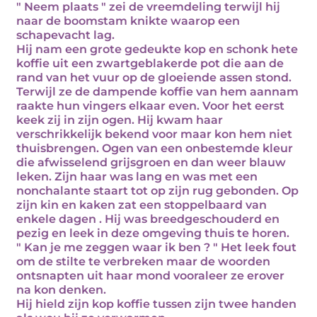
" Neem plaats " zei de vreemdeling terwijl hij
naar de boomstam knikte waarop een
schapevacht lag.
Hij nam een grote gedeukte kop en schonk hete
koffie uit een zwartgeblakerde pot die aan de
rand van het vuur op de gloeiende assen stond.
Terwijl ze de dampende koffie van hem aannam
raakte hun vingers elkaar even. Voor het eerst
keek zij in zijn ogen. Hij kwam haar
verschrikkelijk bekend voor maar kon hem niet
thuisbrengen. Ogen van een onbestemde kleur
die afwisselend grijsgroen en dan weer blauw
leken. Zijn haar was lang en was met een
nonchalante staart tot op zijn rug gebonden. Op
zijn kin en kaken zat een stoppelbaard van
enkele dagen . Hij was breedgeschouderd en
pezig en leek in deze omgeving thuis te horen.
" Kan je me zeggen waar ik ben ? " Het leek fout
om de stilte te verbreken maar de woorden
ontsnapten uit haar mond vooraleer ze erover
na kon denken.
Hij hield zijn kop koffie tussen zijn twee handen