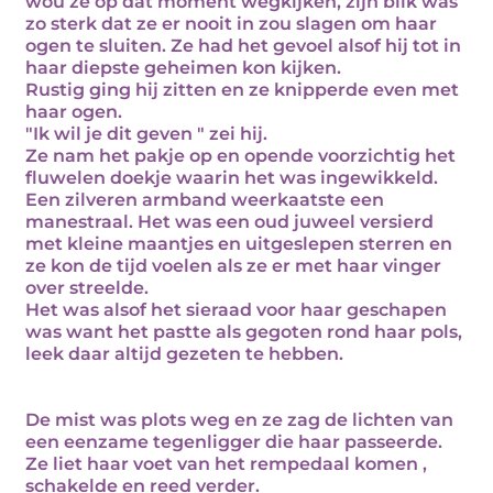
wou ze op dat moment wegkijken, zijn blik was
zo sterk dat ze er nooit in zou slagen om haar
ogen te sluiten. Ze had het gevoel alsof hij tot in
haar diepste geheimen kon kijken.
Rustig ging hij zitten en ze knipperde even met
haar ogen.
"Ik wil je dit geven " zei hij.
Ze nam het pakje op en opende voorzichtig het
fluwelen doekje waarin het was ingewikkeld.
Een zilveren armband weerkaatste een
manestraal. Het was een oud juweel versierd
met kleine maantjes en uitgeslepen sterren en
ze kon de tijd voelen als ze er met haar vinger
over streelde.
Het was alsof het sieraad voor haar geschapen
was want het pastte als gegoten rond haar pols,
leek daar altijd gezeten te hebben.
De mist was plots weg en ze zag de lichten van
een eenzame tegenligger die haar passeerde.
Ze liet haar voet van het rempedaal komen ,
schakelde en reed verder.