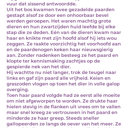
vuur dat sissend antwoordde.
Uit het bos kwamen twee gezadelde paarden
gestapt alsof ze door een onhoorbaar bevel
werden geroepen. Het waren machtig grote
dieren en hun zwartzijden huid leefde bij elke
stap die ze deden. Eén van de dieren kwam naar
haar en knikte met zijn hoofd alsof hij iets wou
zeggen. Ze raakte voorzichtig het voorhoofd aan
en de paardenogen keken haar nieuwsgierig
aan. Zonder nadenken besteeg ze het paard en
klopte ter kennismaking zachtjes op de
gespierde nek van het dier.
Hij wachtte nu niet langer, trok de teugel naar
links en gaf zijn paard alle vrijheid. Keien en
graszoden vlogen op toen het dier in volle galop
overging.
Toen haar paard volgde had ze eerst alle moeite
om niet afgeworpen te worden. Ze drukte haar
hielen stevig in de flanken uit vrees om te vallen
maar snel kreeg ze vertrouwen in het paard en
minderde ze haar greep. Steeds sneller
gallopeerden ze langs de oever van het meer. Ze