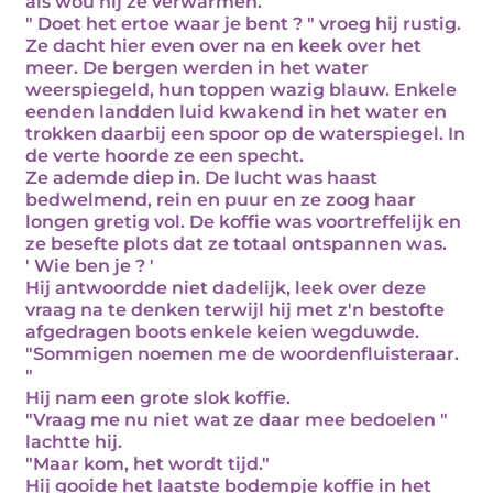
als wou hij ze verwarmen.
" Doet het ertoe waar je bent ? " vroeg hij rustig.
Ze dacht hier even over na en keek over het
meer. De bergen werden in het water
weerspiegeld, hun toppen wazig blauw. Enkele
eenden landden luid kwakend in het water en
trokken daarbij een spoor op de waterspiegel. In
de verte hoorde ze een specht.
Ze ademde diep in. De lucht was haast
bedwelmend, rein en puur en ze zoog haar
longen gretig vol. De koffie was voortreffelijk en
ze besefte plots dat ze totaal ontspannen was.
' Wie ben je ? '
Hij antwoordde niet dadelijk, leek over deze
vraag na te denken terwijl hij met z'n bestofte
afgedragen boots enkele keien wegduwde.
"Sommigen noemen me de woordenfluisteraar.
"
Hij nam een grote slok koffie.
"Vraag me nu niet wat ze daar mee bedoelen "
lachtte hij.
"Maar kom, het wordt tijd."
Hij gooide het laatste bodempje koffie in het