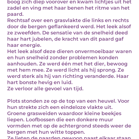
boog zich diep voorover en kwam lichtjes uit het
zadel en ving met haar benen het ritme van het
paard.
Rechtsaf over een grasvlakte die links en rechts
door de bergen geflankeerd werd. Het leek alsof
ze zweefden. De sensatie van de snelheid deed
haar hart jubelen, de kracht van dit paard gaf
haar energie.
Het leek alsof deze dieren onvermoeibaar waren
en hun snelheid zonder problemen konden
aanhouden. Ze werd één met het dier, bewoog
met hem mee. Ze werd licht als hij sprong. Ze
werd sterk als hij van richting veranderde. Haar
hart bonste hevig en luid.
Ze verloor alle gevoel van tijd.
Plots stonden ze op de top van een heuvel. Voor
hun strekte zich een eindeloze vlakte uit.
Groene grasweiden waardoor kleine beekjes
liepen. Loofbossen die een donkere muur
vormden met op de achtergrond steeds weer de
bergen met hun witte toppen.
Ze lieten de paarden gewoon naast elkaar staan