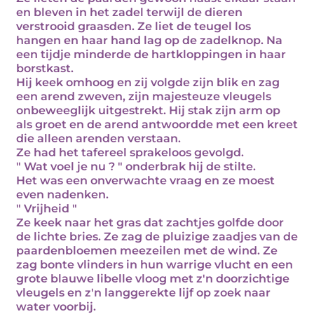
en bleven in het zadel terwijl de dieren
verstrooid graasden. Ze liet de teugel los
hangen en haar hand lag op de zadelknop. Na
een tijdje minderde de hartkloppingen in haar
borstkast.
Hij keek omhoog en zij volgde zijn blik en zag
een arend zweven, zijn majesteuze vleugels
onbeweeglijk uitgestrekt. Hij stak zijn arm op
als groet en de arend antwoordde met een kreet
die alleen arenden verstaan.
Ze had het tafereel sprakeloos gevolgd.
" Wat voel je nu ? " onderbrak hij de stilte.
Het was een onverwachte vraag en ze moest
even nadenken.
" Vrijheid "
Ze keek naar het gras dat zachtjes golfde door
de lichte bries. Ze zag de pluizige zaadjes van de
paardenbloemen meezeilen met de wind. Ze
zag bonte vlinders in hun warrige vlucht en een
grote blauwe libelle vloog met z'n doorzichtige
vleugels en z'n langgerekte lijf op zoek naar
water voorbij.