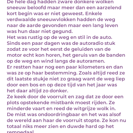
De hele dag hadden zware donkere wolken
sneeuw beloofd maar meer dan een aarzelend
kort begin was er niet geweest. Enkele
verdwaalde sneeuwvlokken hadden de weg
naar de aarde gevonden maar een lang leven
was hun daar niet gegund.
Het was rustig op de weg en stil in de auto.
Sinds een paar dagen was de autoradio stuk
zodat ze voor het eerst de geluiden van de
motor echt kon horen, het geruis van de banden
op de weg en wind langs de autoramen.
Er restten haar nog een paar kilometers en dan
was ze op haar bestemming. Zoals altijd reed ze
dit laatste stukje niet zo graag want de weg liep
door een bos en op deze tijd van het jaar was
het daar altijd zo donker.
Ze keek door de voorruit en zag dat ze door een
plots opstekende mistbank moest rijden. Ze
minderde vaart en reed de witgrijze wolk in.
De mist was ondoordringbaar en het was alsof
de wereld aan haar de voorruit stopte. Ze kon nu
totaal niks meer zien en duwde hard op het
rempedaal.