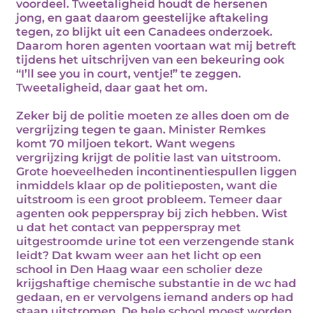
voordeel. Tweetaligheid houdt de hersenen
jong, en gaat daarom geestelijke aftakeling
tegen, zo blijkt uit een Canadees onderzoek.
Daarom horen agenten voortaan wat mij betreft
tijdens het uitschrijven van een bekeuring ook
“I’ll see you in court, ventje!” te zeggen.
Tweetaligheid, daar gaat het om.
Zeker bij de politie moeten ze alles doen om de
vergrijzing tegen te gaan. Minister Remkes
komt 70 miljoen tekort. Want wegens
vergrijzing krijgt de politie last van uitstroom.
Grote hoeveelheden incontinentiespullen liggen
inmiddels klaar op de politieposten, want die
uitstroom is een groot probleem. Temeer daar
agenten ook pepperspray bij zich hebben. Wist
u dat het contact van pepperspray met
uitgestroomde urine tot een verzengende stank
leidt? Dat kwam weer aan het licht op een
school in Den Haag waar een scholier deze
krijgshaftige chemische substantie in de wc had
gedaan, en er vervolgens iemand anders op had
staan uitstromen. De hele school moest worden