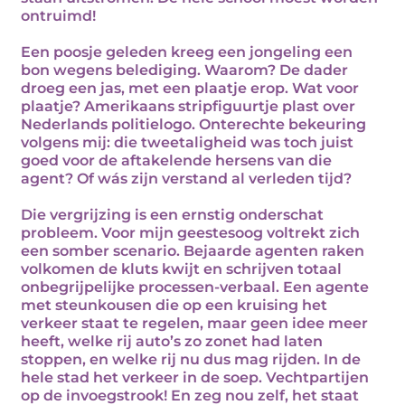
ontruimd!
Een poosje geleden kreeg een jongeling een
bon wegens belediging. Waarom? De dader
droeg een jas, met een plaatje erop. Wat voor
plaatje? Amerikaans stripfiguurtje plast over
Nederlands politielogo. Onterechte bekeuring
volgens mij: die tweetaligheid was toch juist
goed voor de aftakelende hersens van die
agent? Of wás zijn verstand al verleden tijd?
Die vergrijzing is een ernstig onderschat
probleem. Voor mijn geestesoog voltrekt zich
een somber scenario. Bejaarde agenten raken
volkomen de kluts kwijt en schrijven totaal
onbegrijpelijke processen-verbaal. Een agente
met steunkousen die op een kruising het
verkeer staat te regelen, maar geen idee meer
heeft, welke rij auto’s zo zonet had laten
stoppen, en welke rij nu dus mag rijden. In de
hele stad het verkeer in de soep. Vechtpartijen
op de invoegstrook! En zeg nou zelf, het staat