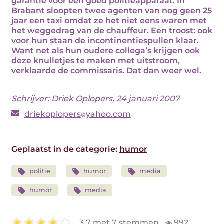
garantie voor een goed politieapparaat. In
Brabant sloopten twee agenten van nog geen 25
jaar een taxi omdat ze het niet eens waren met
het weggedrag van de chauffeur. Een troost: ook
voor hun staan de incontinentiespullen klaar.
Want net als hun oudere collega’s krijgen ook
deze knulletjes te maken met uitstroom,
verklaarde de commissaris. Dat dan weer wel.
Schrijver:
Driek Oplopers
, 24 januari 2007
driekoplopers
yahoo.com
Geplaatst in de categorie:
humor
politie
humor
media
humor
media
3.7 met 7 stemmen
992