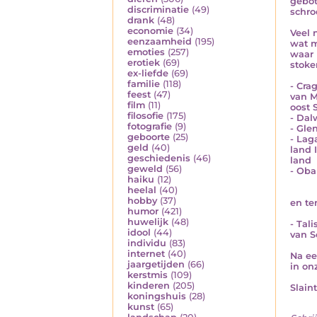
gebot
discriminatie
(49)
schro
drank
(48)
economie
(34)
Veel 
eenzaamheid
(195)
wat m
emoties
(257)
waar 
erotiek
(69)
stoke
ex-liefde
(69)
familie
(118)
- Cra
feest
(47)
van M
film
(11)
oost 
filosofie
(175)
- Dal
fotografie
(9)
- Gle
geboorte
(25)
- Lag
geld
(40)
land 
geschiedenis
(46)
land
geweld
(56)
- Oba
haiku
(12)
heelal
(40)
hobby
(37)
en te
humor
(421)
huwelijk
(48)
- Tal
idool
(44)
van S
individu
(83)
internet
(40)
Na ee
jaargetijden
(66)
in on
kerstmis
(109)
kinderen
(205)
Slain
koningshuis
(28)
kunst
(65)