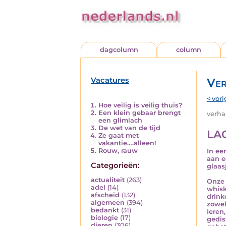
dagcolumn
column
Vacatures
Ver
< vori
Hoe veilig is veilig thuis?
Een klein gebaar brengt
verhaa
een glimlach
De wet van de tijd
LA
Ze gaat met
vakantie….alleen!
Rouw, rauw
In ee
aan e
Categorieën:
glaas
actualiteit
(263)
Onze 
adel
(14)
whisk
afscheid
(132)
drink
algemeen
(394)
zowel
bedankt
(31)
Ieren
biologie
(17)
gedis
dieren
(306)