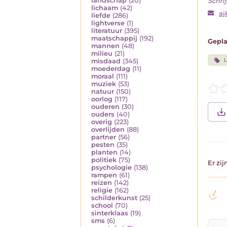
landschap
(20)
Schrij
lichaam
(42)
aj
liefde
(286)
lightverse
(1)
literatuur
(395)
maatschappij
(192)
Gepla
mannen
(48)
milieu
(21)
misdaad
(345)
moederdag
(11)
moraal
(111)
muziek
(53)
natuur
(150)
oorlog
(117)
ouderen
(30)
ouders
(40)
overig
(223)
overlijden
(88)
partner
(56)
pesten
(35)
planten
(14)
politiek
(75)
Er zi
psychologie
(138)
rampen
(61)
reizen
(142)
religie
(162)
schilderkunst
(25)
school
(70)
sinterklaas
(19)
sms
(6)