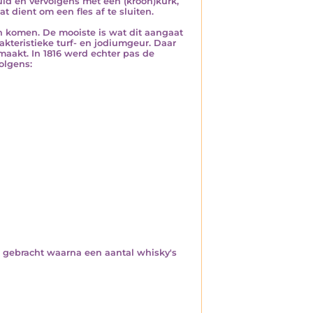
uld en vervolgens met een (kroon)kurk,
 dient om een fles af te sluiten.
n komen. De mooiste is wat dit aangaat
akteristieke turf- en jodiumgeur. Daar
emaakt. In 1816 werd echter pas de
olgens:
s gebracht waarna een aantal whisky's