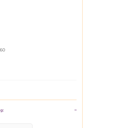
60
g: