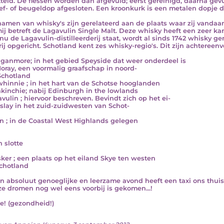
teld. De flessen worden dan afgevuld; eerst gereinigd, daarna gev
ef- of beugeldop afgesloten. Een kroonkurk is een metalen dopje dat
namen van whisky's zijn gerelateerd aan de plaats waar zij vandaa
ij betreft de Lagavulin Single Malt. Deze whisky heeft een zeer kar
nu de Lagavulin-distilleerderij staat, wordt al sinds 1742 whisky g
rij opgericht. Schotland kent zes whisky-regio's. Dit zijn achtereenv
gganmore; in het gebied Speyside dat weer onderdeel is
oray, een voormalig graafschap in noord-
Schotland
whinnie ; in het hart van de Schotse hooglanden
nkinchie; nabij Edinburgh in the lowlands
avulin ; hiervoor beschreven. Bevindt zich op het ei-
Islay in het zuid-zuidwesten van Schot-
n ; in de Coastal West Highlands gelegen
n slotte
isker ; een plaats op het eiland Skye ten westen
chotland
n absoluut genoeglijke en leerzame avond heeft een taxi ons thui
ze dromen nog wel eens voorbij is gekomen...!
te! (gezondheid!)