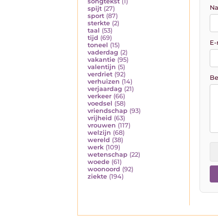
songtekst
(1)
Na
spijt
(27)
sport
(87)
sterkte
(2)
taal
(53)
tijd
(69)
E-
toneel
(15)
vaderdag
(2)
vakantie
(95)
valentijn
(5)
verdriet
(92)
Be
verhuizen
(14)
verjaardag
(21)
verkeer
(66)
voedsel
(58)
vriendschap
(93)
vrijheid
(63)
vrouwen
(117)
welzijn
(68)
wereld
(38)
werk
(109)
wetenschap
(22)
woede
(61)
woonoord
(92)
ziekte
(194)