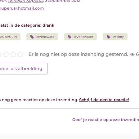
ver:
Annejan Kuperus
, 3 september 2012
kuperus
hotmail.com
atst in de categorie:
drank
LAGAVULIN
levenswate
levenswater
wiskey
Er is nog niet op deze inzending gestemd.
6
deel als afbeelding
jn nog geen reacties op deze inzending.
Schrijf de eerste reactie!
Geef je reactie op deze inzendin