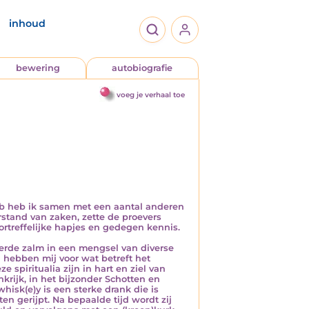
inhoud
bewering
autobiografie
voeg je verhaal toe
Pub heb ik samen met een aantal anderen
stand van zaken, zette de proevers
ortreffelijke hapjes en gedegen kennis.
eerde zalm in een mengsel van diverse
 hebben mij voor wat betreft het
 spiritualia zijn in hart en ziel van
krijk, in het bijzonder Schotten en
hisk(e)y is een sterke drank die is
en gerijpt. Na bepaalde tijd wordt zij