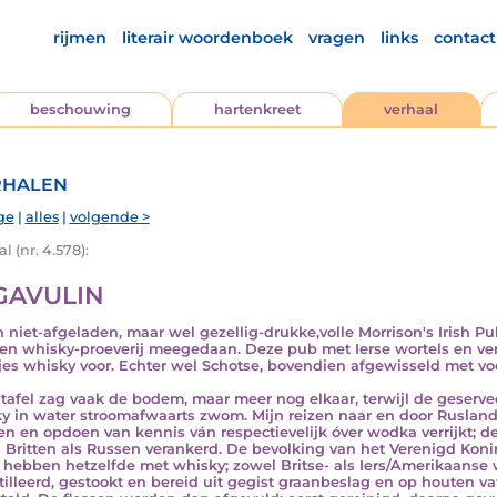
rijmen
literair woordenboek
vragen
links
contact
beschouwing
hartenkreet
verhaal
halen
ge
|
alles
|
volgende >
l (nr. 4.578):
GAVULIN
n niet-afgeladen, maar wel gezellig-drukke,volle Morrison's Irish 
en whisky-proeverij meegedaan. Deze pub met Ierse wortels en ver
jes whisky voor. Echter wel Schotse, bovendien afgewisseld met vo
tafel zag vaak de bodem, maar meer nog elkaar, terwijl de geserv
y in water stroomafwaarts zwom. Mijn reizen naar en door Rusland
en en opdoen van kennis ván respectievelijk óver wodka verrijkt; deze
 Britten als Russen verankerd. De bevolking van het Verenigd Konin
, hebben hetzelfde met whisky; zowel Britse- als Iers/Amerikaanse w
tilleerd, gestookt en bereid uit gegist graanbeslag en op houten vat