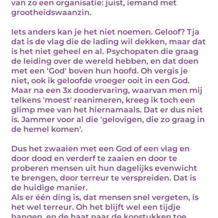
van zo een organisatie: juist, iemand met
grootheidswaanzin.
Iets anders kan je het niet noemen. Geloof? Tja
dat is de vlag die de lading wil dekken, maar dat
is het niet geheel en al. Psychopaten die graag
de leiding over de wereld hebben, en dat doen
met een 'God' boven hun hoofd. Oh vergis je
niet, ook ik geloofde vroeger ooit in een God.
Maar na een 3x doodervaring, waarvan men mij
telkens 'moest' reanimeren, kreeg ik toch een
glimp mee van het hiernamaals. Dat er dus niet
is. Jammer voor al die 'gelovigen, die zo graag in
de hemel komen'.
Dus het zwaaien met een God of een vlag en
door dood en verderf te zaaien en door te
proberen mensen uit hun dagelijks evenwicht
te brengen, door terreur te verspreiden. Dat is
de huidige manier.
Als er één ding is, dat mensen snel vergeten, is
het wel terreur. Oh het blijft wel een tijdje
hangen, en de haat naar de kopstukken toe