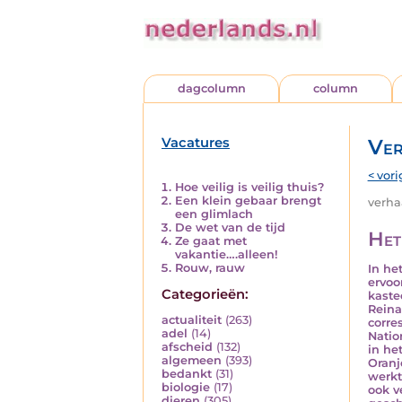
dagcolumn
column
Vacatures
Ver
< vori
Hoe veilig is veilig thuis?
Een klein gebaar brengt
verhaa
een glimlach
De wet van de tijd
Het
Ze gaat met
vakantie….alleen!
Rouw, rauw
In he
ervoo
Categorieën:
kaste
Reina
actualiteit
(263)
corre
adel
(14)
Natio
afscheid
(132)
in he
algemeen
(393)
Oranj
bedankt
(31)
werkt
biologie
(17)
ook v
dieren
(305)