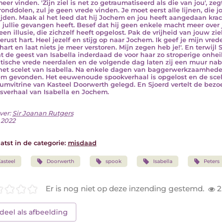
eer vinden. 'Zijn ziel is net zo getraumatiseerd als die van jou', zeg
t ronddolen, zul je geen vrede vinden. Je moet eerst alle lijnen, di
ijden. Maak al het leed dat hij Jochem en jou heeft aangedaan kra
 jullie gevangen heeft. Besef dat hij geen enkele macht meer over ju
 een illusie, die zichzelf heeft opgelost. Pak de vrijheid van jouw zi
erust hart. Heel jezelf en stijg op naar Jochem. Ik geef je mijn vre
hart en laat niets je meer verstoren. Mijn zegen heb je!'. En terwij
at de geest van Isabella inderdaad de voor haar zo stroperige onhei
tische vrede neerdalen en de volgende dag laten zij een muur nabi
het scelet van Isabella. Na enkele dagen van baggerwerkzaamheden
m gevonden. Het eeuwenoude spookverhaal is opgelost en de scel
mvitrine van Kasteel Doorwerth gelegd. En Sjoerd vertelt de bezoe
esverhaal van Isabella en Jochem.
ver:
Sir Joanan Rutgers
i 2022
atst in de categorie:
misdaad
asteel
Doorwerth
spook
Isabella
Peters
Er is nog niet op deze inzending gestemd.
2
deel als afbeelding