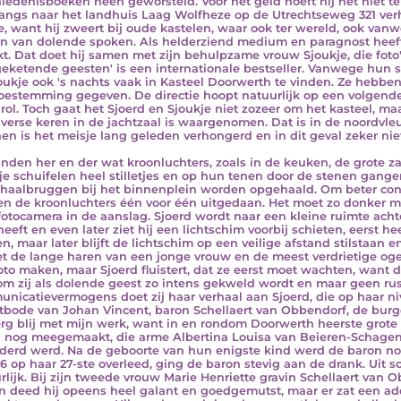
iedenisboeken heen geworsteld. Voor het geld hoeft hij het niet te 
langs naar het landhuis Laag Wolfheze op de Utrechtseweg 321 verhu
e, want hij zweert bij oude kastelen, waar ook ter wereld, ook vanw
n van dolende spoken. Als helderziend medium en paragnost heef
kt. Dat doet hij samen met zijn behulpzame vrouw Sjoukje, die fot
geketende geesten' is een internationale bestseller. Vanwege hun 
oukje ook 's nachts vaak in Kasteel Doorwerth te vinden. Ze hebben
oestemming gegeven. De directie hoopt natuurlijk op een volgende
rol. Toch gaat het Sjoerd en Sjoukje niet zozeer om het kasteel, ma
iverse keren in de jachtzaal is waargenomen. Dat is in de noordvle
en is het meisje lang geleden verhongerd en in dit geval zeker niet 
anden her en der wat kroonluchters, zoals in de keuken, de grote 
je schuifelen heel stilletjes en op hun tenen door de stenen gangen
haalbruggen bij het binnenplein worden opgehaald. Om beter cont
n de kroonluchters één voor één uitgedaan. Het moet zo donker mog
fotocamera in de aanslag. Sjoerd wordt naar een kleine ruimte achter 
heeft en even later ziet hij een lichtschim voorbij schieten, eerst 
n, maar later blijft de lichtschim op een veilige afstand stilstaan 
iet de lange haren van een jonge vrouw en de meest verdrietige ogen,
oto maken, maar Sjoerd fluistert, dat ze eerst moet wachten, want d
m zij als dolende geest zo intens gekweld wordt en maar geen rust
nicatievermogens doet zij haar verhaal aan Sjoerd, die op haar n
tbode van Johan Vincent, baron Schellaert van Obbendorf, de burgem
rg blij met mijn werk, want in en rondom Doorwerth heerste grote
 nog meegemaakt, die arme Albertina Louisa van Beieren-Schagen
derd werd. Na de geboorte van hun enigste kind werd de baron no
66 op haar 27-ste overleed, ging de baron stevig aan de drank. Uit
rlijk. Bij zijn tweede vrouw Marie Henriette gravin Schellaert van 
en deed hij opeens heel galant en goedgemutst, maar er zat een add