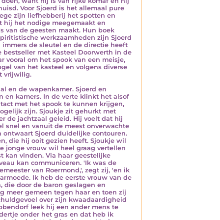
doen, want hij is van rijke komaf en hij
isd. Voor Sjoerd is het allemaal pure
ege zijn liefhebberij het spotten en
t hij het nodige meegemaakt en
o's van de geesten maakt. Hun boek
spiritistische werkzaamheden zijn Sjoerd
 immers de sleutel en de directie heeft
 bestseller met Kasteel Doorwerth in de
ar vooral om het spook van een meisje,
ugel van het kasteel en volgens diverse
vrijwilig.
zaal en de wapenkamer. Sjoerd en
 en kamers. In de verte klinkt het alsof
act met het spook te kunnen krijgen,
elijk zijn. Sjoukje zit gehurkt met
de jachtzaal geleid. Hij voelt dat hij
heel snel en vanuit de meest onverwachte
en ontwaart Sjoerd duidelijke contouren.
 die hij ooit gezien heeft. Sjoukje wil
e jonge vrouw wil heel graag vertellen
 kan vinden. Via haar geestelijke
iveau kan communiceren. 'Ik was de
eester van Roermond,', zegt zij, 'en ik
 armoede. Ik heb de eerste vrouw van de
, die door de baron geslagen en
g meer gemeen tegen haar en toen zij
 schuldgevoel over zijn kwaadaardigheid
Obbendorf leek hij een ander mens te
ertje onder het gras en dat heb ik