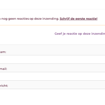
jn nog geen reacties op deze inzending.
Schrijf de eerste reactie!
Geef je reactie op deze inzendin
am:
mail:
richt: