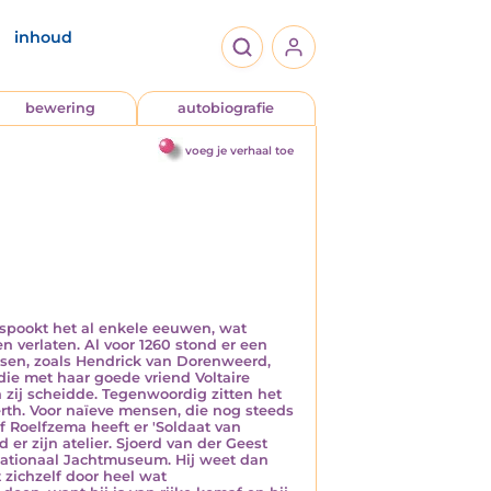
inhoud
bewering
autobiografie
voeg je verhaal toe
 spookt het al enkele eeuwen, wat
n verlaten. Al voor 1260 stond er een
nsen, zoals Hendrick van Dorenweerd,
die met haar goede vriend Voltaire
n zij scheidde. Tegenwoordig zitten het
h. Voor naïeve mensen, die nog steeds
ff Roelfzema heeft er 'Soldaat van
r zijn atelier. Sjoerd van der Geest
 Nationaal Jachtmuseum. Hij weet dan
t zichzelf door heel wat