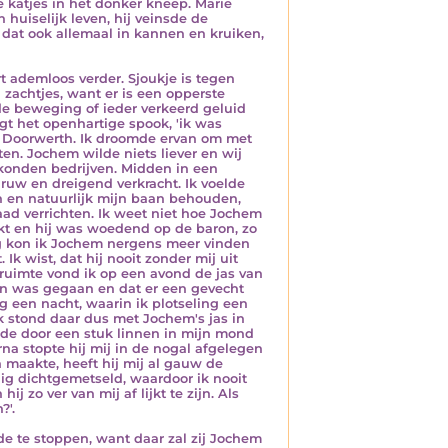
e katjes in het donker kneep. Marie
 huiselijk leven, hij veinsde de
 dat ook allemaal in kannen en kruiken,
rt ademloos verder. Sjoukje is tegen
 zachtjes, want er is een opperste
rde beweging of ieder verkeerd geluid
gt het openhartige spook, 'ik was
p Doorwerth. Ik droomde ervan om met
n. Jochem wilde niets liever en wij
 konden bedrijven. Midden in een
uw en dreigend verkracht. Ik voelde
n en natuurlijk mijn baan behouden,
d verrichten. Ik weet niet hoe Jochem
kt en hij was woedend op de baron, zo
g kon ik Jochem nergens meer vinden
Ik wist, dat hij nooit zonder mij uit
ruimte vond ik op een avond de jas van
ron was gegaan en dat er een gevecht
g een nacht, waarin ik plotseling een
Ik stond daar dus met Jochem's jas in
de door een stuk linnen in mijn mond
a stopte hij mij in de nogal afgelegen
 maakte, heeft hij mij al gauw de
ig dichtgemetseld, waardoor ik nooit
 zo ver van mij af lijkt te zijn. Als
?'.
rde te stoppen, want daar zal zij Jochem