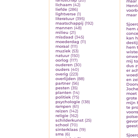
landschap
(20)
maar 
lichaam
(42)
Henri
liefde
(286)
voorb
lightverse
(1)
maar 
literatuur
(395)
maatschappij
(192)
Sjoer
mannen
(48)
hem a
milieu
(21)
conce
misdaad
(345)
kan h
moederdag
(11)
desti
moraal
(111)
hem t
muziek
(53)
wiste
natuur
(150)
onwee
oorlog
(117)
mij t
ouderen
(30)
dus z
ouders
(40)
er ac
overig
(223)
woede
overlijden
(88)
en ze
partner
(56)
Doorw
pesten
(35)
Joche
planten
(14)
moet 
politiek
(75)
grote
psychologie
(138)
mijn 
rampen
(61)
te pr
reizen
(142)
voorr
religie
(162)
polse
schilderkunst
(25)
gevon
school
(70)
geest
sinterklaas
(19)
sms
(6)
Sjoer