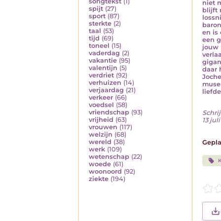
songtekst
(1)
niet m
spijt
(27)
blijf
sport
(87)
lossn
sterkte
(2)
baron
taal
(53)
en is
tijd
(69)
een g
toneel
(15)
jouw 
vaderdag
(2)
verla
vakantie
(95)
gigan
valentijn
(5)
daar 
verdriet
(92)
Joche
verhuizen
(14)
museu
verjaardag
(21)
liefd
verkeer
(66)
voedsel
(58)
vriendschap
(93)
Schrij
vrijheid
(63)
13 jul
vrouwen
(117)
welzijn
(68)
wereld
(38)
Gepla
werk
(109)
wetenschap
(22)
K
woede
(61)
woonoord
(92)
ziekte
(194)