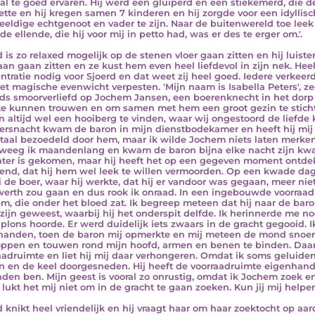
al te goed ervaren. Hij werd een gluiperd en een stiekemerd, die d
ette en hij kregen samen 7 kinderen en hij zorgde voor een idyllisch
eeldige echtgenoot en vader te zijn. Naar de buitenwereld toe leek
de ellende, die hij voor mij in petto had, was er des te erger om.'.
d is zo relaxed mogelijk op de stenen vloer gaan zitten en hij luiste
an gaan zitten en ze kust hem even heel liefdevol in zijn nek. Heel
ntratie nodig voor Sjoerd en dat weet zij heel goed. Iedere verkee
et magische evenwicht verpesten. 'Mijn naam is Isabella Peters', ze
jds smoorverliefd op Jochem Jansen, een boerenknecht in het dor
e kunnen trouwen en om samen met hem een groot gezin te stichte
n altijd wel een hooiberg te vinden, waar wij ongestoord de liefde
rsnacht kwam de baron in mijn dienstbodekamer en heeft hij mij r
otaal bezoedeld door hem, maar ik wilde Jochem niets laten merke
weeg ik maandenlang en kwam de baron bijna elke nacht zijn kwaa
hter is gekomen, maar hij heeft het op een gegeven moment ontde
nd, dat hij hem wel leek te willen vermoorden. Op een kwade da
i de boer, waar hij werkte, dat hij er vandoor was gegaan, meer niet. 
erth zou gaan en dus rook ik onraad. In een ingebouwde voorraad
m, die onder het bloed zat. Ik begreep meteen dat hij naar de ba
zijn geweest, waarbij hij het onderspit delfde. Ik herinnerde me no
 plons hoorde. Er werd duidelijk iets zwaars in de gracht gegooid. 
handen, toen de baron mij opmerkte en mij meteen de mond snoer
oppen en touwen rond mijn hoofd, armen en benen te binden. Daarn
aadruimte en liet hij mij daar verhongeren. Omdat ik soms geluiden
n en de keel doorgesneden. Hij heeft de voorraadruimte eigenhand
den ben. Mijn geest is vooral zo onrustig, omdat ik Jochem zoek en hij
 lukt het mij niet om in de gracht te gaan zoeken. Kun jij mij helpen
d knikt heel vriendelijk en hij vraagt haar om haar zoektocht op aa