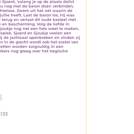
t Sjoerd, 'zolang je op de plaats delict
e jou nog met de baron doen verbinden,
chteloos. Zwem uit het net waarin de
llie heeft. Laat de baron los, hij was
el terug en verlaat dit oude kasteel met
de en bescherming. Volg de liefde in
l Sjoukje nog net een foto weet te maken,
lsplek. Sjoerd en Sjoukje voelen een
j de jachtzaal openbreken en vinden zij
 in de gracht wordt ook het scelet van
etten worden zorgvuldig in een
kers nog graag over het tragische
.133