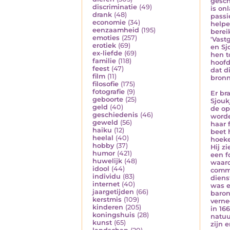
gesch
discriminatie
(49)
is on
drank
(48)
passi
economie
(34)
helpe
eenzaamheid
(195)
berei
emoties
(257)
'Vast
erotiek
(69)
en Sj
ex-liefde
(69)
hen t
familie
(118)
hoofd
feest
(47)
dat d
film
(11)
bronn
filosofie
(175)
fotografie
(9)
Er br
geboorte
(25)
Sjouk
geld
(40)
de op
geschiedenis
(46)
worde
geweld
(56)
haar 
haiku
(12)
beet 
heelal
(40)
hoeke
hobby
(37)
Hij z
humor
(421)
een f
huwelijk
(48)
waaro
idool
(44)
commu
individu
(83)
diens
internet
(40)
was e
jaargetijden
(66)
baron
kerstmis
(109)
verne
kinderen
(205)
in 16
koningshuis
(28)
natuu
kunst
(65)
zijn 