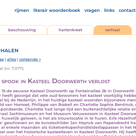
rijmen
literair woordenboek
vragen
links
contact
beschouwing
hartenkreet
verhaal
halen
ge
|
alles
|
volgende >
l (nr. 7.077):
 spook in Kasteel Doorwerth verlost
t 15-de eeuwse Kasteel Doorwerth op Fonteinallee 2b in Doorwerth
r heeft gezorgd dat vele oud-bewoners het kasteel voortijdig hebbe
el bij de Nederrijn. In het huidige kasteel woonden bijzondere me
ld van Homoet, Philippe van Brakell en Charlotte Sophie Bentinck, 
spondeerde. Charlotte had lange tijd een buitenechtelijke relatie e
naal Jachtmuseum en het Museum Veluwezoom in Kasteel Doorwert
t huwelijk geloven, is het als trouwlocatie in te huren. Erik Hazelho
e' geschreven en de kunstschilder Jan Hoynck van Papendrecht had e
 al enkele maanden als ticketverkoper/rondleider/oppasser in het
eel over het historische kasteelleven in Kasteel Doorwerth. Hij heef