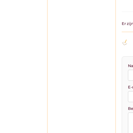
Er zi
Na
E-
Be