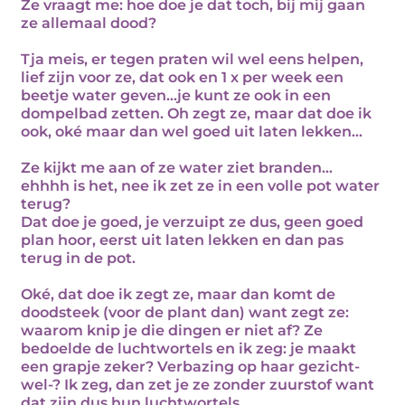
Ze vraagt me: hoe doe je dat toch, bij mij gaan
ze allemaal dood?
Tja meis, er tegen praten wil wel eens helpen,
lief zijn voor ze, dat ook en 1 x per week een
beetje water geven…je kunt ze ook in een
dompelbad zetten. Oh zegt ze, maar dat doe ik
ook, oké maar dan wel goed uit laten lekken…
Ze kijkt me aan of ze water ziet branden…
ehhhh is het, nee ik zet ze in een volle pot water
terug?
Dat doe je goed, je verzuipt ze dus, geen goed
plan hoor, eerst uit laten lekken en dan pas
terug in de pot.
Oké, dat doe ik zegt ze, maar dan komt de
doodsteek (voor de plant dan) want zegt ze:
waarom knip je die dingen er niet af? Ze
bedoelde de luchtwortels en ik zeg: je maakt
een grapje zeker? Verbazing op haar gezicht-
wel-? Ik zeg, dan zet je ze zonder zuurstof want
dat zijn dus hun luchtwortels…