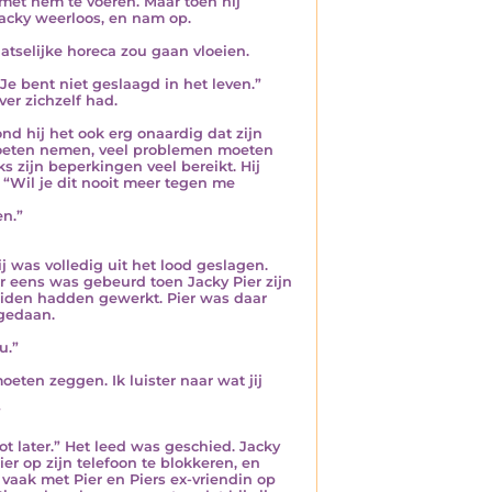
et hem te voeren. Maar toen hij
acky weerloos, en nam op.
atselijke horeca zou gaan vloeien.
Je bent niet geslaagd in het leven.”
ver zichzelf had.
ond hij het ook erg onaardig dat zijn
 moeten nemen, veel problemen moeten
s zijn beperkingen veel bereikt. Hij
 “Wil je dit nooit meer tegen me
en.”
 was volledig uit het lood geslagen.
r eens was gebeurd toen Jacky Pier zijn
eiden hadden gewerkt. Pier was daar
 gedaan.
u.”
eten zeggen. Ik luister naar wat jij
”
ot later.” Het leed was geschied. Jacky
er op zijn telefoon te blokkeren, en
d vaak met Pier en Piers ex-vriendin op