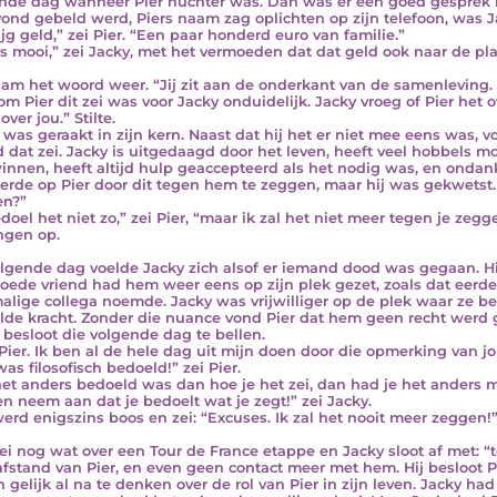
nde dag wanneer Pier nuchter was. Dan was er een goed gesprek m
ond gebeld werd, Piers naam zag oplichten op zijn telefoon, was J
ijg geld,” zei Pier. “Een paar honderd euro van familie.”
is mooi,” zei Jacky, met het vermoeden dat dat geld ook naar de pla
nam het woord weer. “Jij zit aan de onderkant van de samenleving. 
m Pier dit zei was voor Jacky onduidelijk. Jacky vroeg of Pier het o
over jou.” Stilte.
 was geraakt in zijn kern. Naast dat hij het er niet mee eens was, v
d dat zei. Jacky is uitgedaagd door het leven, heeft veel hobbels
innen, heeft altijd hulp geaccepteerd als het nodig was, en ondank
erde op Pier door dit tegen hem te zeggen, maar hij was gekwetst.
en?”
edoel het niet zo,” zei Pier, “maar ik zal het niet meer tegen je zegg
ngen op.
lgende dag voelde Jacky zich alsof er iemand dood was gegaan. Hij
goede vriend had hem weer eens op zijn plek gezet, zoals dat eerde
alige collega noemde. Jacky was vrijwilliger op de plek waar ze b
lde kracht. Zonder die nuance vond Pier dat hem geen recht werd
 besloot die volgende dag te bellen.
Pier. Ik ben al de hele dag uit mijn doen door die opmerking van jo
as filosofisch bedoeld!” zei Pier.
het anders bedoeld was dan hoe je het zei, dan had je het anders mo
en neem aan dat je bedoelt wat je zegt!” zei Jacky.
werd enigszins boos en zei: “Excuses. Ik zal het nooit meer zeggen!
zei nog wat over een Tour de France etappe en Jacky sloot af met: “t
fstand van Pier, en even geen contact meer met hem. Hij besloot Pi
 gelijk al na te denken over de rol van Pier in zijn leven. Jacky ha