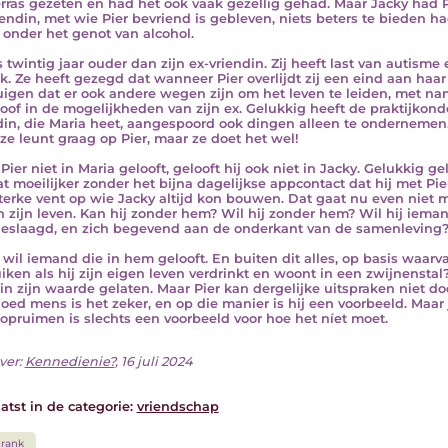
erras gezeten en had het ook vaak gezellig gehad. Maar Jacky had P
iendin, met wie Pier bevriend is gebleven, niets beters te bieden 
s onder het genot van alcohol.
is twintig jaar ouder dan zijn ex-vriendin. Zij heeft last van autis
k. Ze heeft gezegd dat wanneer Pier overlijdt zij een eind aan haar
uigen dat er ook andere wegen zijn om het leven te leiden, met name 
oof in de mogelijkheden van zijn ex. Gelukkig heeft de praktijkonde
din, die Maria heet, aangespoord ook dingen alleen te ondernemen. 
ze leunt graag op Pier, maar ze doet het wel!
Pier niet in Maria gelooft, gelooft hij ook niet in Jacky. Gelukkig gel
t moeilijker zonder het bijna dagelijkse appcontact dat hij met Pie
terke vent op wie Jacky altijd kon bouwen. Dat gaat nu even niet m
in zijn leven. Kan hij zonder hem? Wil hij zonder hem? Wil hij iemand
geslaagd, en zich begevend aan de onderkant van de samenleving
 wil iemand die in hem gelooft. En buiten dit alles, op basis waarva
iken als hij zijn eigen leven verdrinkt en woont in een zwijnensta
d in zijn waarde gelaten. Maar Pier kan dergelijke uitspraken niet do
oed mens is het zeker, en op die manier is hij een voorbeeld. Maar 
 opruimen is slechts een voorbeeld voor hoe het níet moet.
ver:
Kennedienie?
, 16 juli 2024
atst in de categorie:
vriendschap
rank