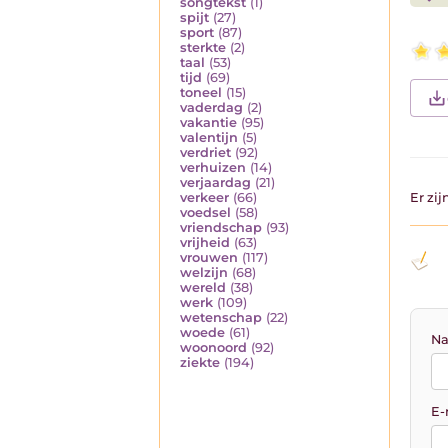
songtekst
(1)
spijt
(27)
sport
(87)
sterkte
(2)
taal
(53)
tijd
(69)
toneel
(15)
vaderdag
(2)
vakantie
(95)
valentijn
(5)
verdriet
(92)
verhuizen
(14)
verjaardag
(21)
verkeer
(66)
Er zi
voedsel
(58)
vriendschap
(93)
vrijheid
(63)
vrouwen
(117)
welzijn
(68)
wereld
(38)
werk
(109)
wetenschap
(22)
woede
(61)
Na
woonoord
(92)
ziekte
(194)
E-