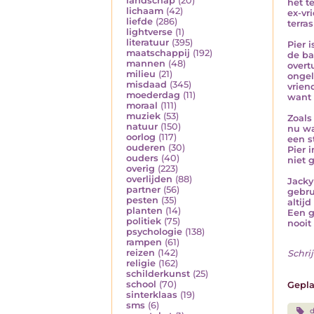
landschap
(20)
het t
lichaam
(42)
ex-vr
liefde
(286)
terra
lightverse
(1)
literatuur
(395)
Pier 
maatschappij
(192)
de ba
mannen
(48)
overt
milieu
(21)
ongel
misdaad
(345)
vrien
moederdag
(11)
want 
moraal
(111)
muziek
(53)
Zoals 
natuur
(150)
nu wa
oorlog
(117)
een s
ouderen
(30)
Pier 
ouders
(40)
niet 
overig
(223)
overlijden
(88)
Jacky
partner
(56)
gebru
pesten
(35)
altij
planten
(14)
Een g
politiek
(75)
nooit
psychologie
(138)
rampen
(61)
reizen
(142)
Schrij
religie
(162)
schilderkunst
(25)
school
(70)
Gepla
sinterklaas
(19)
sms
(6)
d