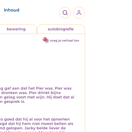
inhoud
bewering
autobiografie
voeg je verhaal toe
g gaf aan dat het Pier was. Pier was
r dronken was. Pier drinkt bijna
jn gelag voort met wijn. Hij doet dat al
an gesprek is.
 zo goed dat hij al voor het opnemen
zegd dat hij hem niet moest bellen als
nd gelopen. Jacky belde liever de