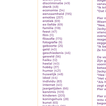
volge
discriminatie
(49)
vanav
drank
(48)
“Ik kr
economie
(34)
“Dat 
eenzaamheid
(195)
emoties
(257)
Pier 
erotiek
(69)
Waaro
ex-liefde
(69)
“Nee, 
familie
(118)
Jacky
feest
(47)
vrien
film
(11)
overw
filosofie
(175)
reage
fotografie
(9)
zegg
geboorte
(25)
“Ik b
geld
(40)
Ze hi
geschiedenis
(46)
geweld
(56)
De vo
haiku
(12)
Zijn 
heelal
(40)
voorm
hobby
(37)
betaa
humor
(421)
Jacky
huwelijk
(48)
“Hee 
idool
(44)
“Het w
individu
(83)
“Als 
internet
(40)
zegt 
jaargetijden
(66)
Pier 
kerstmis
(109)
kinderen
(205)
Pier 
koningshuis
(28)
wou a
kunst
(65)
begon