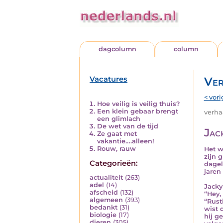
dagcolumn
column
Vacatures
Ver
< vori
Hoe veilig is veilig thuis?
Een klein gebaar brengt
verhaa
een glimlach
De wet van de tijd
Jac
Ze gaat met
vakantie….alleen!
Rouw, rauw
Het w
zijn 
Categorieën:
dagel
jaren
actualiteit
(263)
adel
(14)
Jacky
afscheid
(132)
“Hey,
algemeen
(393)
“Rust
bedankt
(31)
wist 
biologie
(17)
hij g
dieren
(305)