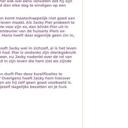
ier ook wel eens verweten dat hij zijn
had dan elke dag te eindigen op een
me en komt maatschappelijk niet goed aan
 leven maakt. Als Jacky Pier probeert te
voor zijn ex, dan blinkt Pier uit in
rsteuner van de huisarts Piers ex-
Maria heeft daar eigenlijk geen zin in,
ooft Jacky wel in zichzelf, al is het leven
r had. Pier is ondanks zijn drankgebruik
eer, nu Jacky nadenkt over de rol van
 in zijn leven die hem ziet als zijnde
?
n durft Pier deze kwalificaties te
l? Overigens heeft Jacky hem hierover
en als hij zelf geen goed voorbeeld is.
jezelf dagelijks bezatten en je huis