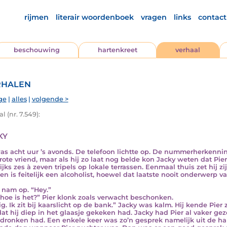
rijmen
literair woordenboek
vragen
links
contact
beschouwing
hartenkreet
verhaal
halen
ge
|
alles
|
volgende >
l (nr. 7.549):
ky
as acht uur ’s avonds. De telefoon lichtte op. De nummerherkennin
grote vriend, maar als hij zo laat nog belde kon Jacky weten dat Pie
ijks zes à zeven tripels op lokale terrassen. Eenmaal thuis zet hij zi
 en is feitelijk een alcoholist, hoewel dat laatste nooit onderwerp v
 nam op. “Hey.”
 hoe is het?” Pier klonk zoals verwacht beschonken.
ig. Ik zit bij kaarslicht op de bank.” Jacky was kalm. Hij kende Pier
dat hij diep in het glaasje gekeken had. Jacky had Pier al vaker ge
edronken had. Een enkele keer was zo’n gesprek namelijk uit de ha