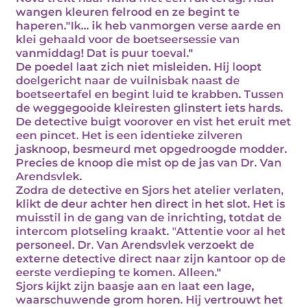
wangen kleuren felrood en ze begint te
haperen."Ik... ik heb vanmorgen verse aarde en
klei gehaald voor de boetseersessie van
vanmiddag! Dat is puur toeval."
De poedel laat zich niet misleiden. Hij loopt
doelgericht naar de vuilnisbak naast de
boetseertafel en begint luid te krabben. Tussen
de weggegooide kleiresten glinstert iets hards.
De detective buigt voorover en vist het eruit met
een pincet. Het is een identieke zilveren
jasknoop, besmeurd met opgedroogde modder.
Precies de knoop die mist op de jas van Dr. Van
Arendsvlek.
Zodra de detective en Sjors het atelier verlaten,
klikt de deur achter hen direct in het slot. Het is
muisstil in de gang van de inrichting, totdat de
intercom plotseling kraakt. "Attentie voor al het
personeel. Dr. Van Arendsvlek verzoekt de
externe detective direct naar zijn kantoor op de
eerste verdieping te komen. Alleen."
Sjors kijkt zijn baasje aan en laat een lage,
waarschuwende grom horen. Hij vertrouwt het