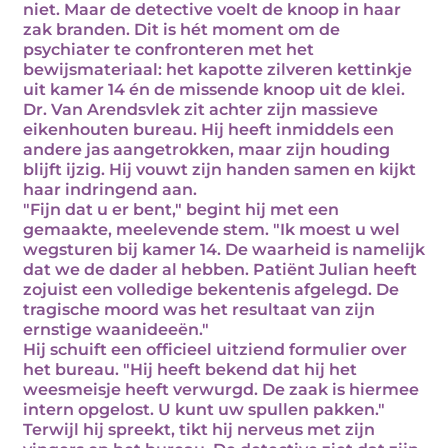
niet. Maar de detective voelt de knoop in haar
zak branden. Dit is hét moment om de
psychiater te confronteren met het
bewijsmateriaal: het kapotte zilveren kettinkje
uit kamer 14 én de missende knoop uit de klei.
Dr. Van Arendsvlek zit achter zijn massieve
eikenhouten bureau. Hij heeft inmiddels een
andere jas aangetrokken, maar zijn houding
blijft ijzig. Hij vouwt zijn handen samen en kijkt
haar indringend aan.
"Fijn dat u er bent," begint hij met een
gemaakte, meelevende stem. "Ik moest u wel
wegsturen bij kamer 14. De waarheid is namelijk
dat we de dader al hebben. Patiënt Julian heeft
zojuist een volledige bekentenis afgelegd. De
tragische moord was het resultaat van zijn
ernstige waanideeën."
Hij schuift een officieel uitziend formulier over
het bureau. "Hij heeft bekend dat hij het
weesmeisje heeft verwurgd. De zaak is hiermee
intern opgelost. U kunt uw spullen pakken."
Terwijl hij spreekt, tikt hij nerveus met zijn