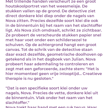
Met trillende handen verscheurt ze een groot
houtskoolportret van het weesmeisje. De
stukken vallen op de grond. De detective ziet
direct donkere klei diep onder de nagels van
Nova zitten. Precies dezelfde soort klei die ook
in de binnentuin bij het raam van het slachtoffer
ligt. Als Nova zich omdraait, schrikt ze zichtbaar.
Ze probeert de verscheurde stukken papier snel
met haar voet onder een schildersezel te
schuiven. Op de achtergrond hangt een groot
canvas. Tot de schrik van de detective staan
daar exact dezelfde, geometrische doolhoven op
getekend als in het dagboek van Julian. Nova
probeert haar ademhaling te controleren en
zegt met een geforceerde, zachte stem: "Het is
hier momenteel geen vrije inlooptijd... Creatieve
therapie is nu gesloten."
"Dat is een specifieke soort klei onder uw
nagels, Nova. Precies de vette, donkere klei uit
de binnentuin. Vlak onder het raam van het
slachtoffer."
Nova trekt haar hand met een ruk terug. Haar