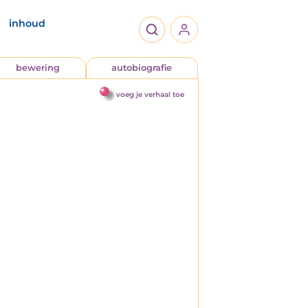
inhoud
bewering
autobiografie
voeg je verhaal toe