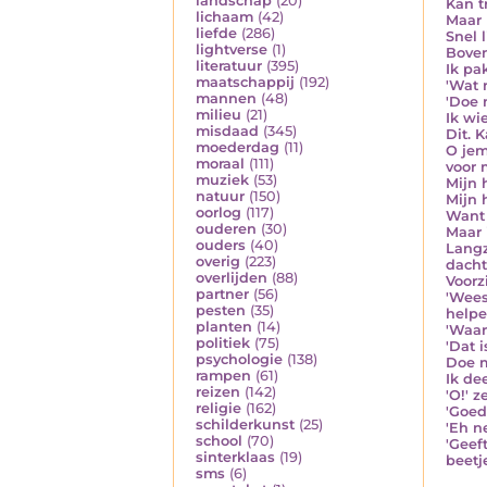
landschap
(20)
Kan t
lichaam
(42)
Maar n
liefde
(286)
Snel 
lightverse
(1)
Boven
literatuur
(395)
Ik pa
maatschappij
(192)
'Wat 
mannen
(48)
'Doe 
milieu
(21)
Ik wi
misdaad
(345)
Dit. K
moederdag
(11)
O jem
moraal
(111)
voor 
muziek
(53)
Mijn 
natuur
(150)
Mijn 
oorlog
(117)
Want 
ouderen
(30)
Maar 
ouders
(40)
Langz
overig
(223)
dacht 
overlijden
(88)
Voorz
partner
(56)
'Wees
pesten
(35)
helpe
planten
(14)
'Waaro
politiek
(75)
'Dat 
psychologie
(138)
Doe m
rampen
(61)
Ik de
reizen
(142)
'O!' z
religie
(162)
'Goed 
schilderkunst
(25)
'Eh ne
school
(70)
'Geef
sinterklaas
(19)
beetj
sms
(6)