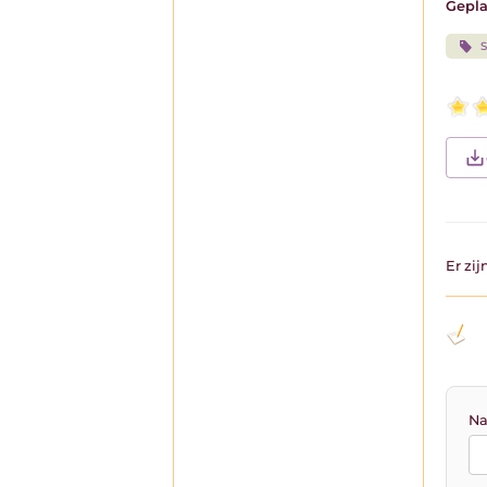
Gepla
S
Er zi
Na