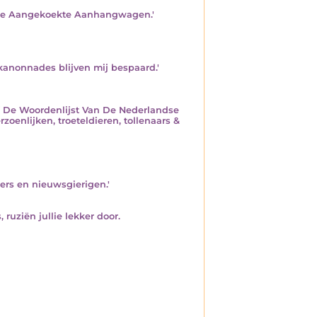
 die Aangekoekte Aanhangwagen.'
kanonnades blijven mij bespaard.'
 of De Woordenlijst Van De Nederlandse
zoenlijken, troeteldieren, tollenaars &
ers en nieuwsgierigen.'
 ruziën jullie lekker door.