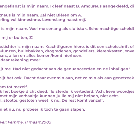
engeflanst is mijn naam. Ik leef naast B. Amoureus aangekleefd,
kneus is mijn naam. Zal niet Blèren om A.
rling vol kinnesinne. Levenslang naast mij.'
o is mijn naam. Voel me senang als sluitstuk. Schelmachtige scheld
mij er buiten, Z.'
estichter is mijn naam. Krachtfiguren hiero, is dit een schotschrift
 Klunzen, bullebakken, drogredenen, gondeliers, klerenkasten, onver
ars, allen en alles komen/komt hierheen.
daar rekening mee!'
Spijt me. Had niet gedacht aan de genuanceerden en de inhaligen.'
spijt het ook. Dacht daar evenmin aan, net zo min als aan genotzoek
am tot mezelf.
k het boekje dicht deed, fluisterde ik vertederd: 'Ach, lieve woordjes,
met mijn verhaaltje kunnen jullie mij niet helpen, niet echt.
n, stootte, gestoten weet ik nu. De rest komt vanzelf.
niet nu, nu probeer ik toch te gaan slapen.'
ver:
Femmy
, 11 maart 2005