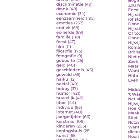
Begin
discriminatie
(49)
Zou n
drank
(48)
Eerst
economie
(34)
Hij sti
eenzaamheid
(195)
(of st
emoties
(257)
Donde
erotiek
(69)
Hij st
ex-liefde
(69)
Of to
familie
(118)
Donde
feest
(47)
Hij/zi
film
(11)
Komaa
filosofie
(175)
Brons
fotografie
(9)
Niet 
geboorte
(25)
Zoek i
geld
(40)
Maar 
geschiedenis
(46)
Want 
geweld
(56)
Hhhmp
haiku
(12)
Even 
heelal
(40)
hobby
(37)
Midde
humor
(421)
't Wa
huwelijk
(48)
Net a
idool
(44)
Hij/zi
individu
(83)
Hoe k
internet
(40)
Maak l
jaargetijden
(66)
Stiet.
kerstmis
(109)
Rotza
kinderen
(205)
Want 
koningshuis
(28)
dicte
kunst
(65)
Nooit