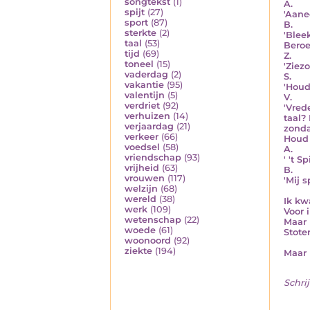
songtekst
(1)
A.
spijt
(27)
'Aane
sport
(87)
B.
sterkte
(2)
'Blee
taal
(53)
Beroe
tijd
(69)
Z.
toneel
(15)
'Ziez
vaderdag
(2)
S.
vakantie
(95)
'Houd 
valentijn
(5)
V.
verdriet
(92)
'Vred
verhuizen
(14)
taal?
verjaardag
(21)
zonda
verkeer
(66)
Houd 
voedsel
(58)
A.
vriendschap
(93)
' 't 
vrijheid
(63)
B.
vrouwen
(117)
'Mij 
welzijn
(68)
wereld
(38)
Ik kw
werk
(109)
Voor i
wetenschap
(22)
Maar 
woede
(61)
Stote
woonoord
(92)
ziekte
(194)
Maar 
Schrij