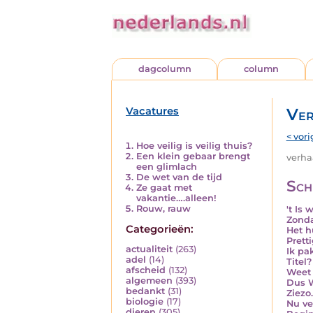
dagcolumn
column
Vacatures
Ver
< vori
Hoe veilig is veilig thuis?
Een klein gebaar brengt
verhaa
een glimlach
De wet van de tijd
Sch
Ze gaat met
vakantie….alleen!
Rouw, rauw
't Is
Zonda
Categorieën:
Het h
Pretti
actualiteit
(263)
Ik pa
adel
(14)
Titel?
afscheid
(132)
Weet 
algemeen
(393)
Dus We
bedankt
(31)
Ziezo.
biologie
(17)
Nu ve
dieren
(305)