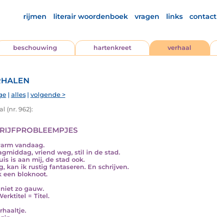
rijmen
literair woordenboek
vragen
links
contact
beschouwing
hartenkreet
verhaal
halen
ge
|
alles
|
volgende >
l (nr. 962):
rijfprobleempjes
 warm vandaag.
gmiddag, vriend weg, stil in de stad.
uis is aan mij, de stad ook.
g, kan ik rustig fantaseren. En schrijven.
k een bloknoot.
niet zo gauw.
rktitel = Titel.
rhaaltje.