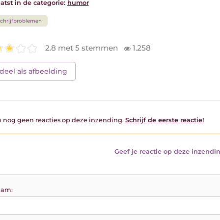
atst in de categorie:
humor
chrijfproblemen
2.8 met 5 stemmen
1.258
deel als afbeelding
jn nog geen reacties op deze inzending.
Schrijf de eerste reactie!
Geef je reactie op deze inzendin
am: