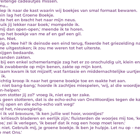
reiterige cadeautjes missen.
u...
liep ik naar de kast waarin wij boekjes van smal formaat bewaren.
in lag het Groene Boekje.
kte het en bracht het naar mijn neus.
ruik jij lekker naar boek,' mompelde ik.
mij dan open-open,' meende ik te horen.
erp het boekje van me af en gaf een gil.
an. Niet.
ig, o Nee hè? Ik deinsde een eind terug, fixeerde het griezelding
me uitgestoken; ik zou me weren tot het uiterste.
hijgen bedaarde.
handen zakten.
bij een enkel schemerlampje zag het er zo onschuldig uit, klein e
ik zwabberde op mijn benen, zakte op mijn kont.
aam kwam ik tot mijzelf; wat fantasie en middernachtelijke uurt
ik.
ichtig kroop ik naar het groene boekje toe en raakte het aan.
 niet bang-bang,' hoorde ik zachtjes miespelen, 'wij, al die woordjes
n-helpen.'
m stotter jij zo?' vroeg ik, niet erg ter zake.
is geen stotteren, dat is de echo-echo van OnsWoordjes tegen de kaf
ij open en die echo-echo valt weg!'
ed het, nieuwsgierig.
ei ik vol bravoure, 'ik ken jullie wel hoor, woordjes!'
kritiesch bladeren en eerlijk zijn,' fluisterden de woorjes mij toe, '
e,' zei ik verlegen, 'ik besef dat ik nog een hoop moet leren.'
t niet. Gebruik mij, je groene boekje. Ik ben je hulpje. Let nu op - n
e met Ons.'