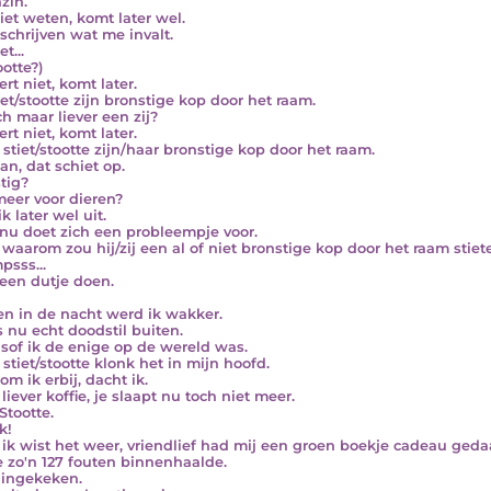
zin.
iet weten, komt later wel.
 schrijven wat me invalt.
et...
ootte?)
rt niet, komt later.
iet/stootte zijn bronstige kop door het raam.
ch maar liever een zij?
rt niet, komt later.
j stiet/stootte zijn/haar bronstige kop door het raam.
n, dat schiet op.
tig?
meer voor dieren?
k later wel uit.
nu doet zich een probleempje voor.
waarom zou hij/zij een al of niet bronstige kop door het raam stie
sss...
een dutje doen.
n in de nacht werd ik wakker.
s nu echt doodstil buiten.
lsof ik de enige op de wereld was.
j stiet/stootte klonk het in mijn hoofd.
om ik erbij, dacht ik.
iever koffie, je slaapt nu toch niet meer.
 Stootte.
k!
ik wist het weer, vriendlief had mij een groen boekje cadeau gedaa
e zo'n 127 fouten binnenhaalde.
 ingekeken.