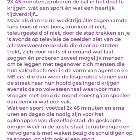
2X 45 minuten, proberen de bal in het doel te
krijgen, wát een sport én wat een heerlijk
tijdverdrijf...
Maar als dan na de wedstrijd álle zogenaamde
fans boos of niet boos, dronken of niet,
teleurgesteld of niet, door de stad trekken en je
's avonds op televisie de beelden ziet van de
allesverwoestende club die door de straten
trekt, zich door niets of niemand wat laat
zeggen én proberen zoveel mogelijk mensen
om te leggen met tegenover zich mensen die
hun vak uitoefenen in de vorm van agenten en
ME'ers, die dan weer de losgerukte stenen van
de straat naar hun hoofd geslingerd krijgen
evenals de zo volwassen taal waarvoor men
vroeger met zeep de mond moest gaan spoelen
dan denk ik wát een vak...
Wát een sport, voetbal 2x 45 minuten en erna
uren en dagen die nodig zijn voor het
opknappen van diezelfde stad, de gesloopte
dingen weer in de juiste staat terugbrengen en
vervolgens is met weken bezig de schuldigen op
te sporen, op zich ook al een sport...