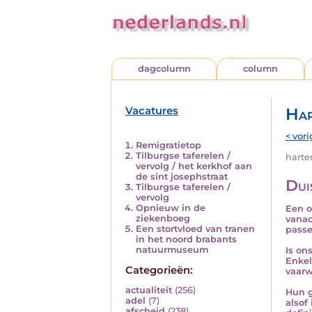
dagcolumn
column
Vacatures
Har
< vori
Remigratietop
Tilburgse taferelen /
harten
vervolg / het kerkhof aan
de sint josephstraat
Dui
Tilburgse taferelen /
vervolg
Opnieuw in de
Een o
ziekenboeg
vanac
Een stortvloed van tranen
passe
in het noord brabants
natuurmuseum
Is on
Enkel
Categorieën:
vaarw
actualiteit
(256)
Hun g
adel
(7)
alsof
afscheid
(238)