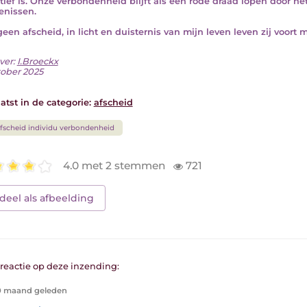
itief is. Onze verbondenheid blijft als een rode draad lopen door h
enissen.
 geen afscheid, in licht en duisternis van mijn leven leven zij voort 
ver:
I.Broeckx
tober 2025
atst in de categorie:
afscheid
fscheid individu verbondenheid
4.0 met 2 stemmen
721
deel als afbeelding
1 reactie op deze inzending:
0 maand geleden