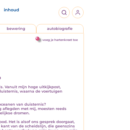
inhoud
bewering
autobiografie
voeg je hartenkreet toe
d
. Vanuit mijn hoge uitkijkpost,
duisternis, waarna de voertuigen
 oceanen van duisternis?
g aflegden met mij, moesten reeds
gelijkse dromen.
ood. Het is alsof ons gesprek doorgaat,
 kant van de scheidslijn, die geenszins