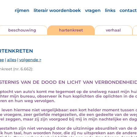
rijmen
literair woordenboek
vragen
links
contact
beschouwing
hartenkreet
verhaal
tenkreten
ge
|
alles
|
volgende >
kreet (nr. 6.662):
sternis van de dood en licht van verbondenhei
ptocht van auto's komt me tegemoet op de snelweg naast mijn huis
hter mijn bureau, observeer ik hun koplichten die oplichten in de 
ren en hun weg vervolgen.
s leven hiermee niet vergelijkbaar: een kort helder moment tussen
e vroegere, zeer geliefde metgezellen, die een gedeelte van de we
el zeggen, maar zij zijn voorgoed bij mij in mijn nachtelijke en da
estalten zijn niet vervaagd door de uitzinnige absurditeit van de d
 ik hun taal, hun woorden hoor, die zij nu uitspreken aan de andere