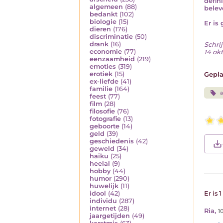
defin
algemeen
(88)
belev
bedankt
(102)
biologie
(15)
Er is
dieren
(176)
discriminatie
(50)
drank
(16)
Schrij
economie
(77)
14 ok
eenzaamheid
(219)
emoties
(319)
erotiek
(15)
Gepla
ex-liefde
(41)
familie
(164)
a
feest
(77)
film
(28)
filosofie
(76)
fotografie
(13)
geboorte
(14)
geld
(39)
geschiedenis
(42)
geweld
(34)
haiku
(25)
heelal
(9)
hobby
(44)
humor
(290)
huwelijk
(11)
idool
(42)
Er is 
individu
(287)
internet
(28)
Ria
,
1
jaargetijden
(49)