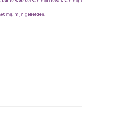
et bonte weefsel van mijn leven, van mijn
met mij, mijn geliefden.