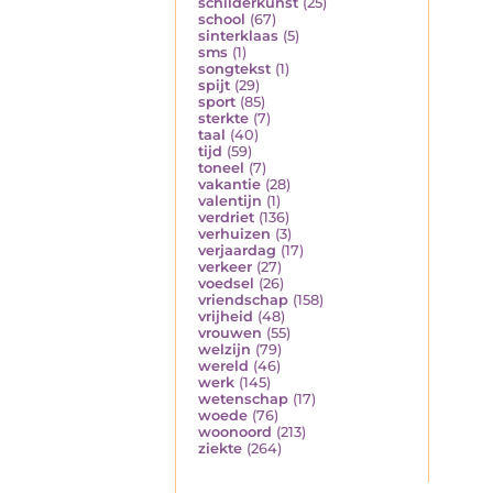
schilderkunst
(25)
school
(67)
sinterklaas
(5)
sms
(1)
songtekst
(1)
spijt
(29)
sport
(85)
sterkte
(7)
taal
(40)
tijd
(59)
toneel
(7)
vakantie
(28)
valentijn
(1)
verdriet
(136)
verhuizen
(3)
verjaardag
(17)
verkeer
(27)
voedsel
(26)
vriendschap
(158)
vrijheid
(48)
vrouwen
(55)
welzijn
(79)
wereld
(46)
werk
(145)
wetenschap
(17)
woede
(76)
woonoord
(213)
ziekte
(264)