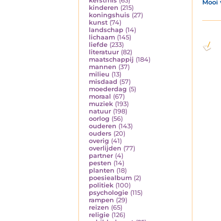
kerstmis
(63)
Mooi 
kinderen
(215)
koningshuis
(27)
kunst
(74)
landschap
(14)
lichaam
(145)
liefde
(233)
literatuur
(82)
maatschappij
(184)
mannen
(37)
milieu
(13)
misdaad
(57)
moederdag
(5)
moraal
(67)
muziek
(193)
natuur
(198)
oorlog
(56)
ouderen
(143)
ouders
(20)
overig
(41)
overlijden
(77)
partner
(4)
pesten
(14)
planten
(18)
poesiealbum
(2)
politiek
(100)
psychologie
(115)
rampen
(29)
reizen
(65)
religie
(126)