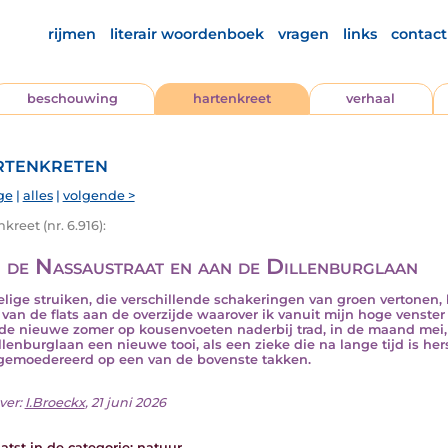
rijmen
literair woordenboek
vragen
links
contact
beschouwing
hartenkreet
verhaal
tenkreten
ge
|
alles
|
volgende >
kreet (nr. 6.916):
 de Nassaustraat en aan de Dillenburglaan
lige struiken, die verschillende schakeringen van groen vertonen, 
 van de flats aan de overzijde waarover ik vanuit mijn hoge venster
de nieuwe zomer op kousenvoeten naderbij trad, in de maand me
llenburglaan een nieuwe tooi, als een zieke die na lange tijd is h
emoedereerd op een van de bovenste takken.
ver:
I.Broeckx
, 21 juni 2026
atst in de categorie:
natuur