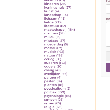
kerstmis
(63)
E-
kinderen
(215)
koningshuis
(27)
kunst
(74)
landschap
(14)
lichaam
(145)
Be
liefde
(233)
literatuur
(82)
maatschappij
(184)
mannen
(37)
milieu
(13)
misdaad
(57)
moederdag
(5)
moraal
(67)
muziek
(193)
natuur
(198)
oorlog
(56)
ouderen
(143)
ouders
(20)
overig
(41)
overlijden
(77)
partner
(4)
pesten
(14)
planten
(18)
poesiealbum
(2)
politiek
(100)
psychologie
(115)
rampen
(29)
reizen
(65)
religie
(126)