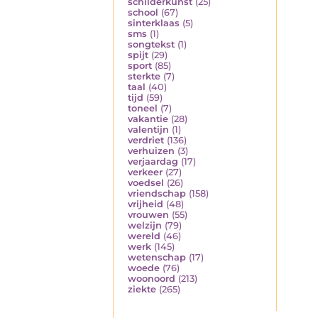
schilderkunst
(25)
school
(67)
sinterklaas
(5)
sms
(1)
songtekst
(1)
spijt
(29)
sport
(85)
sterkte
(7)
taal
(40)
tijd
(59)
toneel
(7)
vakantie
(28)
valentijn
(1)
verdriet
(136)
verhuizen
(3)
verjaardag
(17)
verkeer
(27)
voedsel
(26)
vriendschap
(158)
vrijheid
(48)
vrouwen
(55)
welzijn
(79)
wereld
(46)
werk
(145)
wetenschap
(17)
woede
(76)
woonoord
(213)
ziekte
(265)