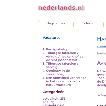
dagcolumn
column
Vacatures
Har
< vori
Remigratietop
Tilburgse taferelen /
harten
vervolg / het kerkhof aan
de sint josephstraat
Aan
Tilburgse taferelen /
vervolg
Opnieuw in de
De we
ziekenboeg
gevel
Een stortvloed van tranen
Toen 
in het noord brabants
de Di
natuurmuseum
doodg
Categorieën:
Schrij
actualiteit
(256)
adel
(7)
afscheid
(238)
Gepla