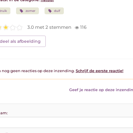
truik
zomer
duif
3.0 met 2 stemmen
116
deel als afbeelding
jn nog geen reacties op deze inzending.
Schrijf de eerste reactie!
Geef je reactie op deze inzendin
am: