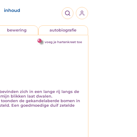
inhoud
bewering
autobiografie
voeg je hartenkreet toe
bevinden zich in een lange rij langs de
 mijn blikken laat dwalen.
i, toonden de gekandelaberde bomen in
ersteld. Een goedmoedige duif zetelde