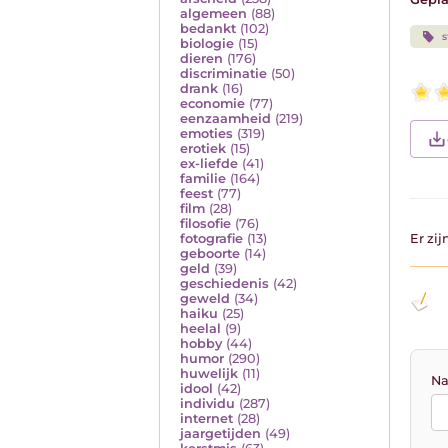
algemeen
(88)
bedankt
(102)
s
biologie
(15)
dieren
(176)
discriminatie
(50)
drank
(16)
economie
(77)
eenzaamheid
(219)
emoties
(319)
erotiek
(15)
ex-liefde
(41)
familie
(164)
feest
(77)
film
(28)
filosofie
(76)
fotografie
(13)
Er zi
geboorte
(14)
geld
(39)
geschiedenis
(42)
geweld
(34)
haiku
(25)
heelal
(9)
hobby
(44)
humor
(290)
huwelijk
(11)
Na
idool
(42)
individu
(287)
internet
(28)
jaargetijden
(49)