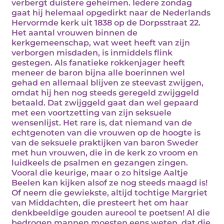
verbergt duistere geheimen. Iedere zondag
gaat hij helemaal opgedirkt naar de Nederlands
Hervormde kerk uit 1838 op de Dorpsstraat 22.
Het aantal vrouwen binnen de
kerkgemeenschap, wat weet heeft van zijn
verborgen misdaden, is inmiddels flink
gestegen. Als fanatieke rokkenjager heeft
meneer de baron bijna alle boerinnen wel
gehad en allemaal blijven ze steevast zwijgen,
omdat hij hen nog steeds geregeld zwijggeld
betaald. Dat zwijggeld gaat dan wel gepaard
met een voortzetting van zijn seksuele
wensenlijst. Het rare is, dat niemand van de
echtgenoten van die vrouwen op de hoogte is
van de seksuele praktijken van baron Sweder
met hun vrouwen, die in de kerk zo vroom en
luidkeels de psalmen en gezangen zingen.
Vooral die keurige, maar o zo hitsige Aaltje
Beelen kan kijken alsof ze nog steeds maagd is!
Of neem die gewiekste, altijd tochtige Margriet
van Middachten, die presteert het om haar
denkbeeldige gouden aureool te poetsen! Al die
bedrogen mannen moesten eens weten, dat die