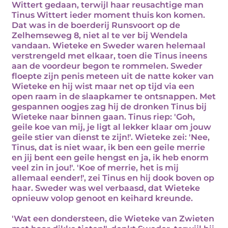
Wittert gedaan, terwijl haar reusachtige man
Tinus Wittert ieder moment thuis kon komen.
Dat was in de boerderij Runsvoort op de
Zelhemseweg 8, niet al te ver bij Wendela
vandaan. Wieteke en Sweder waren helemaal
verstrengeld met elkaar, toen die Tinus ineens
aan de voordeur begon te rommelen. Sweder
floepte zijn penis meteen uit de natte koker van
Wieteke en hij wist maar net op tijd via een
open raam in de slaapkamer te ontsnappen. Met
gespannen oogjes zag hij de dronken Tinus bij
Wieteke naar binnen gaan. Tinus riep: 'Goh,
geile koe van mij, je ligt al lekker klaar om jouw
geile stier van dienst te zijn!'. Wieteke zei: 'Nee,
Tinus, dat is niet waar, ik ben een geile merrie
en jij bent een geile hengst en ja, ik heb enorm
veel zin in jou!'. 'Koe of merrie, het is mij
allemaal eender!', zei Tinus en hij dook boven op
haar. Sweder was wel verbaasd, dat Wieteke
opnieuw volop genoot en keihard kreunde.
'Wat een dondersteen, die Wieteke van Zwieten