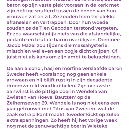
baron op zijn vaste plek vooraan in de kerk met
zijn deftige snufferd tussen de benen van hun
vrouwen zat en zit. Ze zouden hem ter plekke
afranselen en vertrappen. Door hun woede
zouden ze de Tien Geboden terstond vergeten.
Er zou waarschijnlijk niets van die afstandelijke,
pedante en brutale baron overblijven. Dominee
Jacob Mazel zou tijdens die massahysterie
misschien wel even een oogje dichtknijpen. Of
juist niet als kans om zijn ambt te bekrachtigen.
De aan alcohol, hasj en morfine verslaafde baron
Sweder heeft vooralsnog nog geen enkele
argwaan en hij blijft rustig in zijn decadente
droomwereld voortkabbelen. Zijn nieuwste
aanwinst is de pittige boerin Wendela van
Zwieten van Hoeve 'Bautzen' op de
Zelhemseweg 29. Wendela is nog niet eens een
jaar getrouwd met Titus van Zwieten, wat de
zaak extra pikant maakt. Sweder kickt op zulke
extra spanningen. Zo heeft hij het vorige week
nog met de zenuwachtige boerin Wieteke