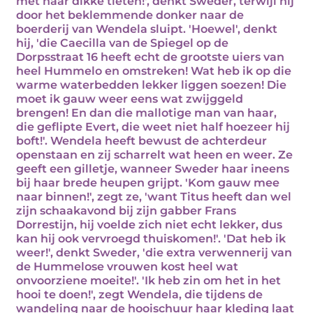
met haar dikke tieten!', denkt Sweder, terwijl hij
door het beklemmende donker naar de
boerderij van Wendela sluipt. 'Hoewel', denkt
hij, 'die Caecilla van de Spiegel op de
Dorpsstraat 16 heeft echt de grootste uiers van
heel Hummelo en omstreken! Wat heb ik op die
warme waterbedden lekker liggen soezen! Die
moet ik gauw weer eens wat zwijggeld
brengen! En dan die mallotige man van haar,
die geflipte Evert, die weet niet half hoezeer hij
boft!'. Wendela heeft bewust de achterdeur
openstaan en zij scharrelt wat heen en weer. Ze
geeft een gilletje, wanneer Sweder haar ineens
bij haar brede heupen grijpt. 'Kom gauw mee
naar binnen!', zegt ze, 'want Titus heeft dan wel
zijn schaakavond bij zijn gabber Frans
Dorrestijn, hij voelde zich niet echt lekker, dus
kan hij ook vervroegd thuiskomen!'. 'Dat heb ik
weer!', denkt Sweder, 'die extra verwennerij van
de Hummelose vrouwen kost heel wat
onvoorziene moeite!'. 'Ik heb zin om het in het
hooi te doen!', zegt Wendela, die tijdens de
wandeling naar de hooischuur haar kleding laat