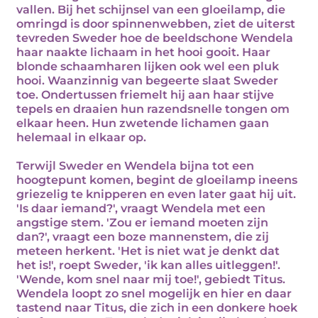
vallen. Bij het schijnsel van een gloeilamp, die
omringd is door spinnenwebben, ziet de uiterst
tevreden Sweder hoe de beeldschone Wendela
haar naakte lichaam in het hooi gooit. Haar
blonde schaamharen lijken ook wel een pluk
hooi. Waanzinnig van begeerte slaat Sweder
toe. Ondertussen friemelt hij aan haar stijve
tepels en draaien hun razendsnelle tongen om
elkaar heen. Hun zwetende lichamen gaan
helemaal in elkaar op.
Terwijl Sweder en Wendela bijna tot een
hoogtepunt komen, begint de gloeilamp ineens
griezelig te knipperen en even later gaat hij uit.
'Is daar iemand?', vraagt Wendela met een
angstige stem. 'Zou er iemand moeten zijn
dan?', vraagt een boze mannenstem, die zij
meteen herkent. 'Het is niet wat je denkt dat
het is!', roept Sweder, 'ik kan alles uitleggen!'.
'Wende, kom snel naar mij toe!', gebiedt Titus.
Wendela loopt zo snel mogelijk en hier en daar
tastend naar Titus, die zich in een donkere hoek