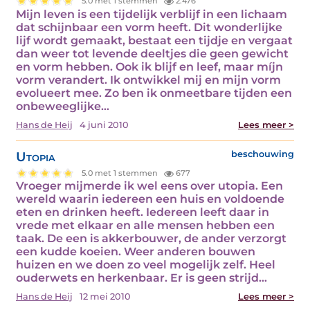
5.0 met 1 stemmen
2.476
Mijn leven is een tijdelijk verblijf in een lichaam
dat schijnbaar een vorm heeft. Dit wonderlijke
lijf wordt gemaakt, bestaat een tijdje en vergaat
dan weer tot levende deeltjes die geen gewicht
en vorm hebben. Ook ik blijf en leef, maar míjn
vorm verandert. Ik ontwikkel mij en mijn vorm
evolueert mee. Zo ben ik onmeetbare tijden een
onbeweeglijke…
Hans de Heij
4 juni 2010
Lees meer >
Utopia
beschouwing
5.0 met 1 stemmen
677
Vroeger mijmerde ik wel eens over utopia. Een
wereld waarin iedereen een huis en voldoende
eten en drinken heeft. Iedereen leeft daar in
vrede met elkaar en alle mensen hebben een
taak. De een is akkerbouwer, de ander verzorgt
een kudde koeien. Weer anderen bouwen
huizen en we doen zo veel mogelijk zelf. Heel
ouderwets en herkenbaar. Er is geen strijd…
Hans de Heij
12 mei 2010
Lees meer >