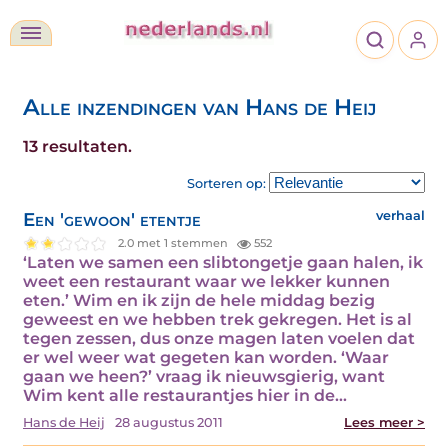
Alle inzendingen van Hans de Heij
13 resultaten.
Sorteren op:
Een 'gewoon' etentje
verhaal
2.0 met 1 stemmen
552
‘Laten we samen een slibtongetje gaan halen, ik
weet een restaurant waar we lekker kunnen
eten.’ Wim en ik zijn de hele middag bezig
geweest en we hebben trek gekregen. Het is al
tegen zessen, dus onze magen laten voelen dat
er wel weer wat gegeten kan worden. ‘Waar
gaan we heen?’ vraag ik nieuwsgierig, want
Wim kent alle restaurantjes hier in de…
Hans de Heij
28 augustus 2011
Lees meer >