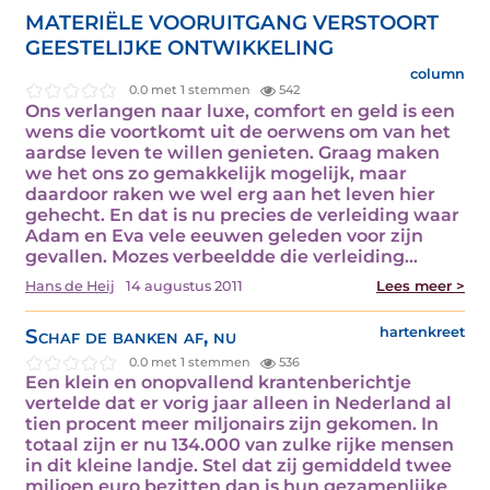
MATERIËLE VOORUITGANG VERSTOORT
GEESTELIJKE ONTWIKKELING
column
0.0 met 1 stemmen
542
Ons verlangen naar luxe, comfort en geld is een
wens die voortkomt uit de oerwens om van het
aardse leven te willen genieten. Graag maken
we het ons zo gemakkelijk mogelijk, maar
daardoor raken we wel erg aan het leven hier
gehecht. En dat is nu precies de verleiding waar
Adam en Eva vele eeuwen geleden voor zijn
gevallen. Mozes verbeeldde die verleiding…
Hans de Heij
14 augustus 2011
Lees meer >
Schaf de banken af, nu
hartenkreet
0.0 met 1 stemmen
536
Een klein en onopvallend krantenberichtje
vertelde dat er vorig jaar alleen in Nederland al
tien procent meer miljonairs zijn gekomen. In
totaal zijn er nu 134.000 van zulke rijke mensen
in dit kleine landje. Stel dat zij gemiddeld twee
miljoen euro bezitten dan is hun gezamenlijke