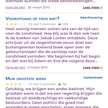
wanneer kunnen we vrede bewerkstelligen…
Hans de Heij
20 maart 2010
Lees meer >
Vooruitgang of toch niet?
beschouwing
3.0 met 7 stemmen
1.109
Heel weinig mensen weten iets van de tijd van
voor de zondvloed. Hoe blij was ik dan ook toen
ik de boeken van Jakob Lorber ontdekte. Deze
schrijver uit de negentiende eeuw doet een
buitengewoon boeiend boek open over de
gebeurtenissen die de aanloop naar de
zondvloed vormden. We beginnen bij het begin
en dat was bij Adam en Eva die volgens deze…
Hans de Heij
5 maart 2010
Lees meer >
Mijn grootste wens
hartenkreet
3.7 met 7 stemmen
755
Gelukkig, we krijgen een ander kabinet. Mijn
grootste wens is dat we een regering krijgen die
bestaat uit daadkrachtige en vakkundige
bestuurders. Geen politici die goed met
woorden kunnen goochelen, maar mensen die