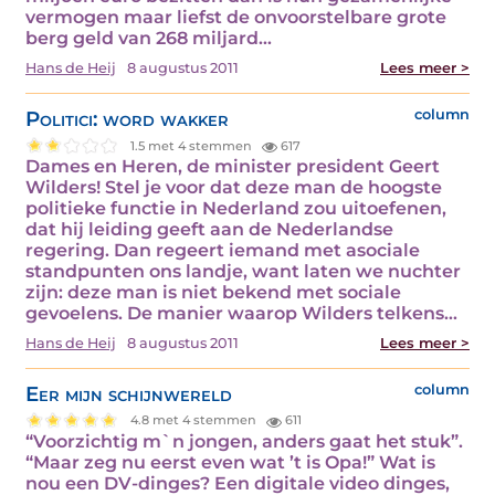
vermogen maar liefst de onvoorstelbare grote
berg geld van 268 miljard…
Hans de Heij
8 augustus 2011
Lees meer >
Politici: word wakker
column
1.5 met 4 stemmen
617
Dames en Heren, de minister president Geert
Wilders! Stel je voor dat deze man de hoogste
politieke functie in Nederland zou uitoefenen,
dat hij leiding geeft aan de Nederlandse
regering. Dan regeert iemand met asociale
standpunten ons landje, want laten we nuchter
zijn: deze man is niet bekend met sociale
gevoelens. De manier waarop Wilders telkens…
Hans de Heij
8 augustus 2011
Lees meer >
Eer mijn schijnwereld
column
4.8 met 4 stemmen
611
“Voorzichtig m`n jongen, anders gaat het stuk”.
“Maar zeg nu eerst even wat ’t is Opa!” Wat is
nou een DV-dinges? Een digitale video dinges,