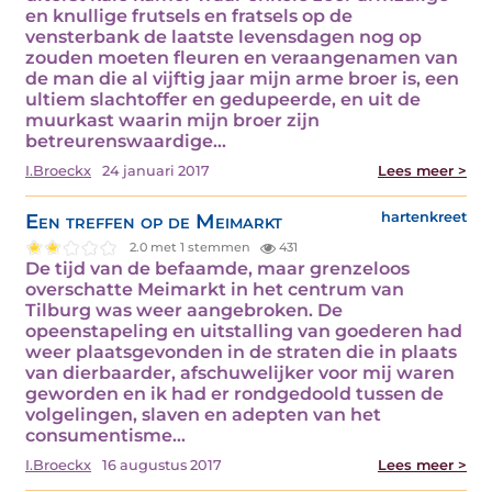
en knullige frutsels en fratsels op de
vensterbank de laatste levensdagen nog op
zouden moeten fleuren en veraangenamen van
de man die al vijftig jaar mijn arme broer is, een
ultiem slachtoffer en gedupeerde, en uit de
muurkast waarin mijn broer zijn
betreurenswaardige…
I.Broeckx
24 januari 2017
Lees meer >
Een treffen op de Meimarkt
hartenkreet
2.0 met 1 stemmen
431
De tijd van de befaamde, maar grenzeloos
overschatte Meimarkt in het centrum van
Tilburg was weer aangebroken. De
opeenstapeling en uitstalling van goederen had
weer plaatsgevonden in de straten die in plaats
van dierbaarder, afschuwelijker voor mij waren
geworden en ik had er rondgedoold tussen de
volgelingen, slaven en adepten van het
consumentisme…
I.Broeckx
16 augustus 2017
Lees meer >