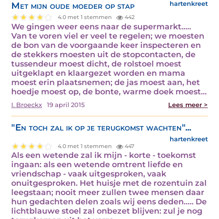
Met mijn oude moeder op stap
hartenkreet
4.0 met 1 stemmen
442
We gingen weer eens naar de supermarkt.....
Van te voren viel er veel te regelen; we moesten
de bon van de voorgaande keer inspecteren en
de stekkers moesten uit de stopcontacten, de
tussendeur moest dicht, de rolstoel moest
uitgeklapt en klaargezet worden en mama
moest erin plaatsnemen; de jas moest aan, het
hoedje moest op, de bonte, warme doek moest…
I. Broeckx
19 april 2015
Lees meer >
"En toch zal ik op je terugkomst wachten"...
hartenkreet
4.0 met 1 stemmen
447
Als een wetende zal ik mijn - korte - toekomst
ingaan: als een wetende omtrent liefde en
vriendschap - vaak uitgesproken, vaak
onuitgesproken. Het huisje met de rozentuin zal
leegstaan; nooit meer zullen twee mensen daar
hun gedachten delen zoals wij eens deden..... De
lichtblauwe stoel zal onbezet blijven: zul je nog