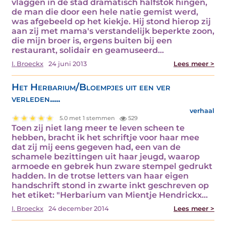
vlaggen in de stad dramatisch halfstok hingen,
de man die door een hele natie gemist werd,
was afgebeeld op het kiekje. Hij stond hierop zij
aan zij met mama's verstandelijk beperkte zoon,
die mijn broer is, ergens buiten bij een
restaurant, solidair en geamuseerd…
I. Broeckx
24 juni 2013
Lees meer >
Het Herbarium/Bloempjes uit een ver
verleden.....
verhaal
5.0 met 1 stemmen
529
Toen zij niet lang meer te leven scheen te
hebben, bracht ik het schriftje voor haar mee
dat zij mij eens gegeven had, een van de
schamele bezittingen uit haar jeugd, waarop
armoede en gebrek hun zware stempel gedrukt
hadden. In de trotse letters van haar eigen
handschrift stond in zwarte inkt geschreven op
het etiket: "Herbarium van Mientje Hendrickx…
I. Broeckx
24 december 2014
Lees meer >