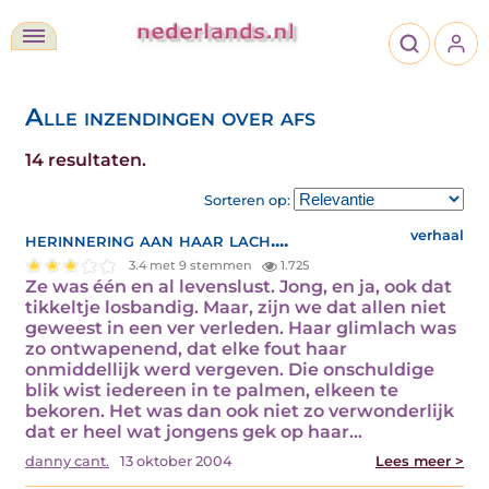
Alle inzendingen over afs
14 resultaten.
Sorteren op:
herinnering aan haar lach....
verhaal
3.4 met 9 stemmen
1.725
Ze was één en al levenslust. Jong, en ja, ook dat
tikkeltje losbandig. Maar, zijn we dat allen niet
geweest in een ver verleden. Haar glimlach was
zo ontwapenend, dat elke fout haar
onmiddellijk werd vergeven. Die onschuldige
blik wist iedereen in te palmen, elkeen te
bekoren. Het was dan ook niet zo verwonderlijk
dat er heel wat jongens gek op haar…
danny cant.
13 oktober 2004
Lees meer >