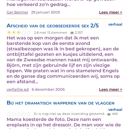
hoe verkeerd zo’n gedrag…
Ger Belmer
29 januari 2005
Lees meer >
Afscheid van de geobsedeerde sex 2/5
verhaal
2.8 met 13 stemmen
3.357
Het was op een morgen dat ik met een
barstende kop van de eerste avond
(straalbezopen was ik in bed gekropen), aan de
ontbijttafel gezeten en kusjes uitdelend, een
van de Zweedse mannen naast mij ontwaarde.
Björn, met zijn gebruinde lijf en zijn vlezige
lippen. We praten wat in ons stamelend Engels
en de ganse dag communiceerden wij, soms op
een afstand…
verfaillie ed
6 december 2006
Lees meer >
Bij het dramatisch wapperen van de vlaggen
verhaal
Er is nog niet op deze inzending gestemd.
466
Mama koesterde de foto. Deze nam een
ereplaats in op het dressoir. De man voor wie de