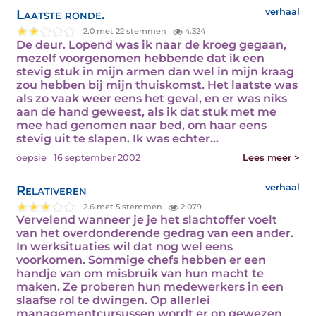
Laatste ronde.
verhaal
2.0 met 22 stemmen
4.324
De deur. Lopend was ik naar de kroeg gegaan,
mezelf voorgenomen hebbende dat ik een
stevig stuk in mijn armen dan wel in mijn kraag
zou hebben bij mijn thuiskomst. Het laatste was
als zo vaak weer eens het geval, en er was niks
aan de hand geweest, als ik dat stuk met me
mee had genomen naar bed, om haar eens
stevig uit te slapen. Ik was echter…
oepsie
16 september 2002
Lees meer >
Relativeren
verhaal
2.6 met 5 stemmen
2.079
Vervelend wanneer je je het slachtoffer voelt
van het overdonderende gedrag van een ander.
In werksituaties wil dat nog wel eens
voorkomen. Sommige chefs hebben er een
handje van om misbruik van hun macht te
maken. Ze proberen hun medewerkers in een
slaafse rol te dwingen. Op allerlei
managementcursussen wordt er op gewezen