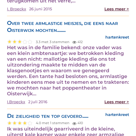
terugkomen uit het verre,…
I. Broeckx
26 juni 2015
Lees meer >
Over twee armlastige meisjes, die eens naar
Oisterwijk mochten.......
hartenkreet
3.3 met 3 stemmen
412
Het was in de familie bekend: onze vader was
een klein ambtenaartje: we betrokken kleding
van een nicht: mallotige kleding die ons tot
uitzondering maakte te midden van de
klasgenootjes en waarom we genegeerd
werden. Een tante had besloten ons, armlastige
kinderen eens mee uit te nemen en te trakteren:
we mochten naar het poppentheater in
Oisterwijk…
I.Broeckx
2 juli 2016
Lees meer >
De zieligheid ten top gevoerd.....
hartenkreet
4.0 met 1 stemmen
410
Ik was uiteindelijk gearriveerd in de kleine,
uiterst kale kamer waar enkele zeer armzalige