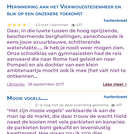
Herinnering aan het Vierwoudstedenmeer en
blik op een onzekere toekomst
hartenkreet
4.0 met 1 stemmen
437
Daar, in die luwte tussen de hoog oprijzende,
beschermende berghellingen, aanschouwde ik
eens jouw azuurblauwe, schitterende
watervlakte..... Ik heb je nooit weer mogen zien.
Onze schoolklas van gymnasiasten had de reis
aanvaard die naar Rome had geleid en naar
Pompeii en als dochter van een klein
ambtenaartje mocht ook ik mee (het valt niet te
ontkennen…
I.Broeckx
28 september 2017
Lees meer >
Mooie vogels......
hartenkreet
Er is nog niet op deze inzending gestemd.
457
"Het zijn mooie vogels" verklaarde ik aan de
man op de markt, die daar trouw de wacht hield
naast de kooien met vele parkieten en kanaries:
de parkieten bont gekuifd en levenslustig
kwetterend. Hoe graag zou ik zo'n dier