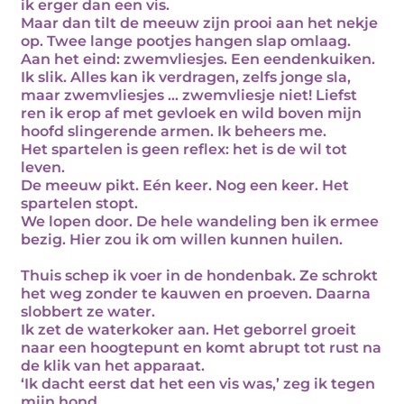
ik erger dan een vis.
Maar dan tilt de meeuw zijn prooi aan het nekje
op. Twee lange pootjes hangen slap omlaag.
Aan het eind: zwemvliesjes. Een eendenkuiken.
Ik slik. Alles kan ik verdragen, zelfs jonge sla,
maar zwemvliesjes … zwemvliesje niet! Liefst
ren ik erop af met gevloek en wild boven mijn
hoofd slingerende armen. Ik beheers me.
Het spartelen is geen reflex: het is de wil tot
leven.
De meeuw pikt. Eén keer. Nog een keer. Het
spartelen stopt.
We lopen door. De hele wandeling ben ik ermee
bezig. Hier zou ik om willen kunnen huilen.
Thuis schep ik voer in de hondenbak. Ze schrokt
het weg zonder te kauwen en proeven. Daarna
slobbert ze water.
Ik zet de waterkoker aan. Het geborrel groeit
naar een hoogtepunt en komt abrupt tot rust na
de klik van het apparaat.
‘Ik dacht eerst dat het een vis was,’ zeg ik tegen
mijn hond.