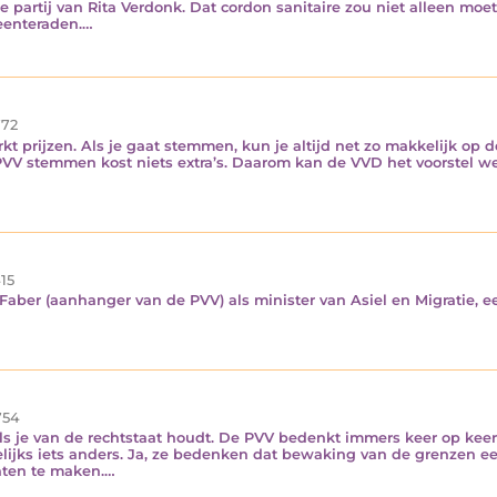
e partij van Rita Verdonk. Dat cordon sanitaire zou niet alleen m
eenteraden.…
72
t prijzen. Als je gaat stemmen, kun je altijd net zo makkelijk op
 stemmen kost niets extra’s. Daarom kan de VVD het voorstel wel 
15
ber (aanhanger van de PVV) als minister van Asiel en Migratie, e
54
 je van de rechtstaat houdt. De PVV bedenkt immers keer op keer e
lijks iets anders. Ja, ze bedenken dat bewaking van de grenzen e
aten te maken.…