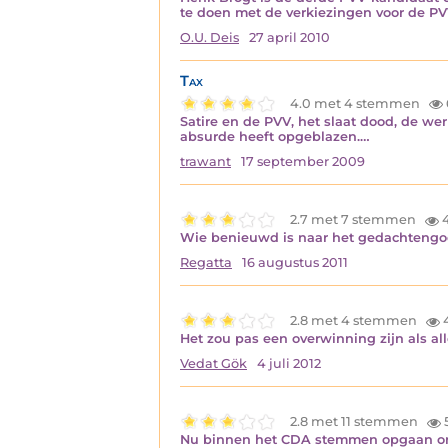
te doen met de verkiezingen voor de PVV
O.U. Deis
27 april 2010
Tax
4.0 met 4 stemmen
Satire en de PVV, het slaat dood, de werk
absurde heeft opgeblazen.…
trawant
17 september 2009
2.7 met 7 stemmen
4
Wie benieuwd is naar het gedachtengoe
Regatta
16 augustus 2011
2.8 met 4 stemmen
Het zou pas een overwinning zijn als 
Vedat Gök
4 juli 2012
2.8 met 11 stemmen
Nu binnen het CDA stemmen opgaan om e