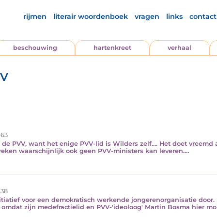
rijmen
literair woordenboek
vragen
links
contact
beschouwing
hartenkreet
verhaal
VV
63
n de PVV, want het enige PVV-lid is Wilders zelf.... Het doet vree
ken waarschijnlijk ook geen PVV-ministers kan leveren.…
38
itiatief voor een demokratisch werkende jongerenorganisatie door
mdat zijn medefractielid en PVV-'ideoloog' Martin Bosma hier mordi