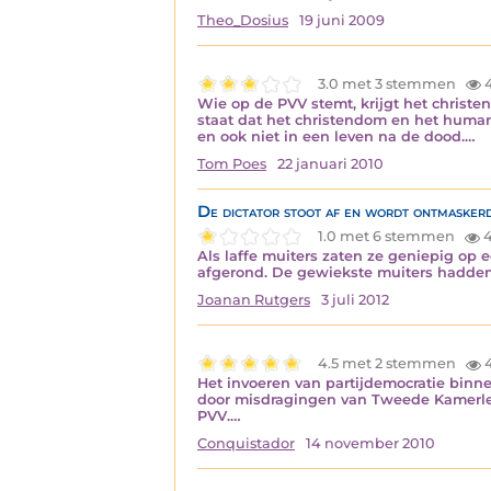
Theo_Dosius
19 juni 2009
3.0 met 3 stemmen
Wie op de PVV stemt, krijgt het christen
staat dat het christendom en het huma
en ook niet in een leven na de dood.…
Tom Poes
22 januari 2010
De dictator stoot af en wordt ontmasker
1.0 met 6 stemmen
4
Als laffe muiters zaten ze geniepig op
afgerond. De gewiekste muiters hadden
Joanan Rutgers
3 juli 2012
4.5 met 2 stemmen
Het invoeren van partijdemocratie bin
door misdragingen van Tweede Kamerleden
PVV.…
Conquistador
14 november 2010