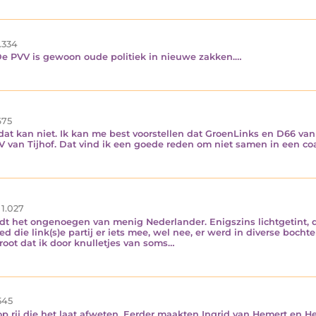
.334
 De PVV is gewoon oude politiek in nieuwe zakken.…
75
t dat kan niet. Ik kan me best voorstellen dat GroenLinks en D66 v
van Tijhof. Dat vind ik een goede reden om niet samen in een coal
1.027
rdt het ongenoegen van menig Nederlander. Enigszins lichtgetint,
ed die link(s)e partij er iets mee, wel nee, er werd in diverse boch
root dat ik door knulletjes van soms…
545
op rij die het laat afweten. Eerder maakten Ingrid van Hemert en