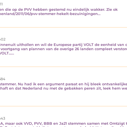
11
sen die op de PVV hebben gestemd nu eindelijk wakker. Zie ok
nnenland/2011/06/pvv-stemmer-hekelt-bezuinigingen…
402
nnenuit uithollen en wil de Europese partij VOLT de eenheid van d
 voortgang van plannen van de overige 26 landen compleet verstore
OLT...…
584
temmer. Nu had ik een argument paraat en hij bleek ontvankelijke
haft en dat Nederland nu met de gebakken peren zit, leek hem wel 
43
DA, maar ook VVD, PVV, BBB en Ja21 stemmen samen met Omtzigt te