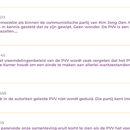
613
emocratie als binnen de communistische partij van Kim Jong Oen. M
an in kennis gesteld dat ze zijn gewipt. Geen wonder. De PVV is een
vazallen.…
45
et vreemdelingenbeleid van de PVV wordt vaak vergeten dat het P
Kamer houdt om een einde te maken aan allerlei wantoestanden in
459
 in de autoritair geleide PVV niet wordt geduld. Die partij kent i
19
aranoïde onze samenleving eruit komt te zien als de PVV het voor