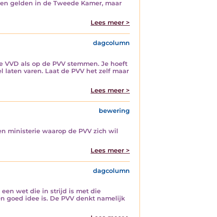
oeten gelden in de Tweede Kamer, maar
Lees meer >
dagcolumn
 de VVD als op de PVV stemmen. Je hoeft
laten varen. Laat de PVV het zelf maar
Lees meer >
bewering
en ministerie waarop de PVV zich wil
Lees meer >
dagcolumn
en wet die in strijd is met die
en goed idee is. De PVV denkt namelijk