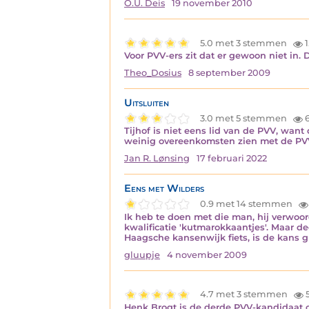
O.U. Deis
19 november 2010
5.0 met 3 stemmen
1
Voor PVV-ers zit dat er gewoon niet in.
Theo_Dosius
8 september 2009
Uitsluiten
3.0 met 5 stemmen
6
Tijhof is niet eens lid van de PVV, wan
weinig overeenkomsten zien met de PVV 
Jan R. Lønsing
17 februari 2022
Eens met Wilders
0.9 met 14 stemmen
Ik heb te doen met die man, hij verwoo
kwalificatie 'kutmarokkaantjes'. Maar de
Haagsche kansenwijk fiets, is de kans g
gluupje
4 november 2009
4.7 met 3 stemmen
Henk Brogt is de derde PVV-kandidaat 