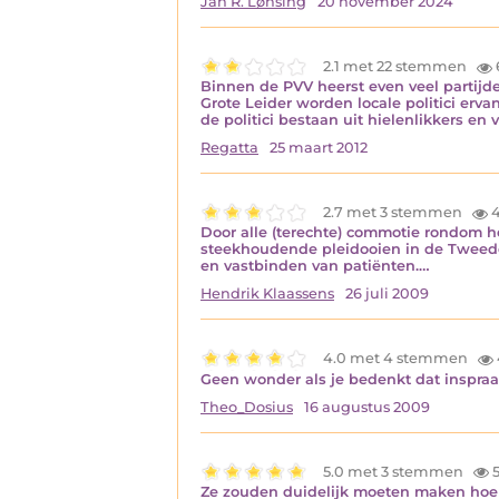
Jan R. Lønsing
20 november 2024
2.1 met 22 stemmen
Binnen de PVV heerst even veel partijd
Grote Leider worden locale politici erv
de politici bestaan uit hielenlikkers en 
Regatta
25 maart 2012
2.7 met 3 stemmen
4
Door alle (terechte) commotie rondom h
steekhoudende pleidooien in de Tweede 
en vastbinden van patiënten.…
Hendrik Klaassens
26 juli 2009
4.0 met 4 stemmen
Geen wonder als je bedenkt dat inspraak
Theo_Dosius
16 augustus 2009
5.0 met 3 stemmen
5
Ze zouden duidelijk moeten maken hoe p