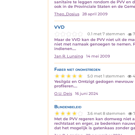
sanitaire te leggen rondom de PVV en d
ook in de Provinciale Staten en de Gem
Theo_Dosius
28 april 2009
VVD
0.1 met 7 stemmen
7
Maar de VVD kan de PVV niet uit de mark
niet met namaak genoegen te nemen. PVV
indienen.…
Jan R. Lunsing
14 mei 2009
Faber niet onomstreden
5.0 met 1 stemmen
4
Yesilgöz en Omtzigt gedogen mevrouw Fa
profileren.…
O.U. Deis
16 juni 2024
Blindenbeleid
3.6 met 8 stemmen
7
Met de PVV regeren kan domweg niet als
rechtstaat en erger, ze bedenken nauwe
dat het mogelijk is gatenkaas zonder g