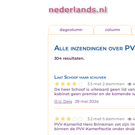
dagcolumn
column
Alle inzendingen over P
304 resultaten.
Laat Schoof maar schuiven
3.5 met 2 stemmen
4
De heer Schoof is uiteraard geen lid va
kabinet geen premier en de komende we
O.U. Deis
29 mei 2024
3.2 met 5 stemmen
4
PVV-Kamerlid Hero Brinkman zet zijn in
binnen de PVV-Kamerfractie onder druk o