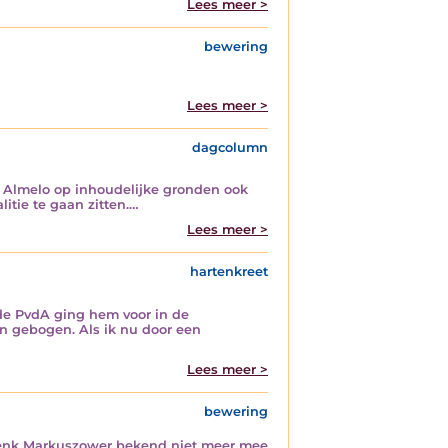
Lees meer >
bewering
Lees meer >
dagcolumn
an Almelo op inhoudelijke gronden ook
itie te gaan zitten.…
Lees meer >
hartenkreet
 de PvdA ging hem voor in de
ten gebogen. Als ik nu door een
Lees meer >
bewering
 Henk Markuszower bekend niet meer mee