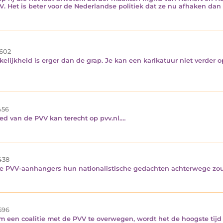
. Het is beter voor de Nederlandse politiek dat ze nu afhaken dan 
602
elijkheid is erger dan de grap. Je kan een karikatuur niet verder op
56
d van de PVV kan terecht op pvv.nl.…
438
alle PVV-aanhangers hun nationalistische gedachten achterwege z
596
en coalitie met de PVV te overwegen, wordt het de hoogste tijd