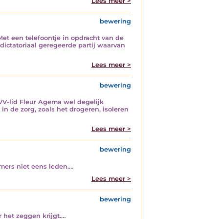
Lees meer >
bewering
et een telefoontje in opdracht van de
 dictatoriaal geregeerde partij waarvan
Lees meer >
bewering
VV-lid Fleur Agema wel degelijk
 de zorg, zoals het drogeren, isoleren
Lees meer >
bewering
mmers niet eens leden.…
Lees meer >
bewering
 het zeggen krijgt.…