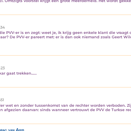
1. Omtzigts voorstel krijgt een grote meerderheid. Het wordt gekke
34
e PVV-er is en zegt: weet je, ik krijg geen enkele klant die vraagt
waar? De PVV-er pareert met: er is dan ook niemand zoals Geert Wi
23
kar gaat trekken...…
51
der wet en zonder tussenkomst van de rechter worden verboden. Zij w
n afgezien daarvan: sinds wanneer vertrouwt de PVV de Turkse re
drag van Arib