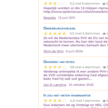
3.2 met 6 stemmen
5
Hopelijk worden al die 1,5 miljoen men
http://www.spitsnieuws.nl/archives/bi
Regatta
12 juni 2011
Onderbuikgevoelens
5.0 met 2 stemmen
Zo wil de Nederlandse PVV de EU van bi
vetorecht te tornen. Nu kan één land de
Nederland meer stemmen behaalt dan V
Wim de Wijs
6 juni 2024
Omkering van feiten
3.8 met 4 stemmen
Verderop ontmoette ik een andere PVV-s
de VVD ruimtelijke ordening had afgesc
bakt, had hij ook wel gezien.…
Jan R. Lønsing
24 oktober 2025
Ik zou niet weten waarnaartoe
4.0 met 1 stemmen
6
Dus iedereen let op Omtzigt en NSC, C