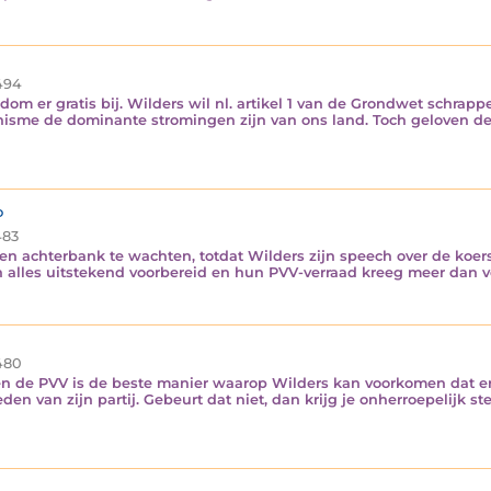
494
dom er gratis bij. Wilders wil nl. artikel 1 van de Grondwet schrap
nisme de dominante stromingen zijn van ons land. Toch geloven d
d
83
 een achterbank te wachten, totdat Wilders zijn speech over de koe
 alles uitstekend voorbereid en hun PVV-verraad kreeg meer dan 
480
nen de PVV is de beste manier waarop Wilders kan voorkomen dat e
 van zijn partij. Gebeurt dat niet, dan krijg je onherroepelijk s