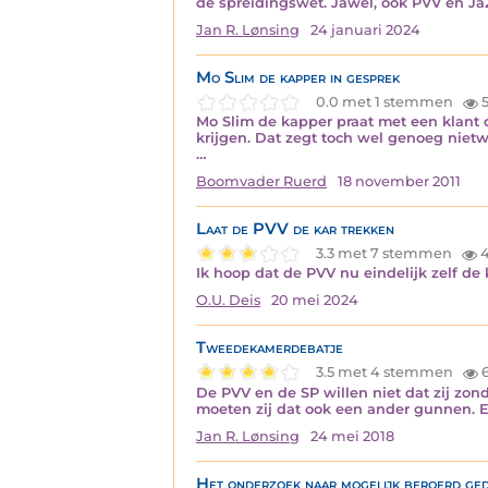
de spreidingswet. Jawel, ook PVV en Ja2
Jan R. Lønsing
24 januari 2024
Mo Slim de kapper in gesprek
0.0 met 1 stemmen
5
Mo Slim de kapper praat met een klant di
krijgen. Dat zegt toch wel genoeg niet
…
Boomvader Ruerd
18 november 2011
Laat de PVV de kar trekken
3.3 met 7 stemmen
4
Ik hoop dat de PVV nu eindelijk zelf de 
O.U. Deis
20 mei 2024
Tweedekamerdebatje
3.5 met 4 stemmen
6
De PVV en de SP willen niet dat zij zon
moeten zij dat ook een ander gunnen. E
Jan R. Lønsing
24 mei 2018
Het onderzoek naar mogelijk beroerd ge