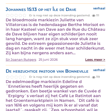
Johannes 15:13 op het Île de Dave
verhaal
Er is nog niet op deze inzending gestemd.
111
De bloedmooie markiezin Juliette van
Villatorcas is de hedendaagse Berthe Morisot en
in haar Kasteel van Dave aan de Rue du Château
de Dave blijven haar eigen schilderijen nooit
lang hangen, want ze zijn stuk voor stuk zeer
gewild. De extreem gepassioneerde Juliette is
dag en nacht in de weer met haar schilderkunst.
Zij kan bijna nergens anders aan…
Sir Joanan Rutgers
25 juni 2026
Lees meer >
De hebzuchtige pastoor van Bonneville
verhaal
Er is nog niet op deze inzending gestemd.
119
De edelmoedige markiezin Edeline d
´Ennetieres heeft heerlijk gegeten en
gedronken. Een beetje wankel van de Cuvée d
´Erpigny´s verlaat zij het Café Le Ratintot aan
het Groentemarktplein in Namen. ´Dit café is
van 1616 en volgens mij kom ik er al vanaf dat
jaartal!´, raaskalt zij. ´Zeg, schoonheid, wil je