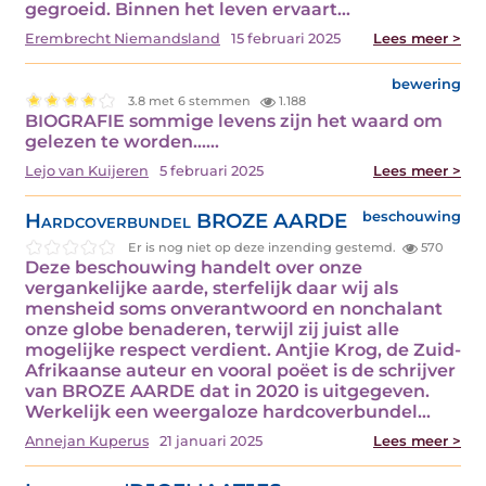
gegroeid. Binnen het leven ervaart…
Erembrecht Niemandsland
15 februari 2025
Lees meer >
bewering
3.8 met 6 stemmen
1.188
BIOGRAFIE sommige levens zijn het waard om
gelezen te worden...…
Lejo van Kuijeren
5 februari 2025
Lees meer >
Hardcoverbundel BROZE AARDE
beschouwing
Er is nog niet op deze inzending gestemd.
570
Deze beschouwing handelt over onze
vergankelijke aarde, sterfelijk daar wij als
mensheid soms onverantwoord en nonchalant
onze globe benaderen, terwijl zij juist alle
mogelijke respect verdient. Antjie Krog, de Zuid-
Afrikaanse auteur en vooral poëet is de schrijver
van BROZE AARDE dat in 2020 is uitgegeven.
Werkelijk een weergaloze hardcoverbundel…
Annejan Kuperus
21 januari 2025
Lees meer >