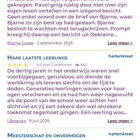
gekregen. Pavel ging rustig door met over zijn
eigen leven vertellen in een volgend bericht.
Geen enkel woord over de brief van Bjarne, waar
Bjarne zo zijn best op had gedaan. Bjarne
besloot te wachten met terugschrijven. Prompt
kreeg hij daarop een bericht uit Oekraïne…
Bjarne Gosse
2 september 2025
Lees meer >
Haar laatste leerlinge
hartenkreet
4.0 met 2 stemmen
642
De dertig jaren in het onderwijs waren snel
voorbijgegaan, geruisloos, als diende de
werkkring als lerares slechts om de tijd te
doden. Generaties leerlingen waren voor haar
ogen verschenen en ze had hen weer nagewuifd
als de poort van de school weer achter hen
dichtviel en zij een zekere dan wel onzekere
toekomst tegemoet gingen. Eén leerling was…
I.Broeckx
9 juli 2025
Lees meer >
Meesterschap en onvermogen
hartenkreet