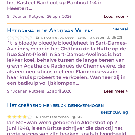
het Kasteel Banhout op Banhout 1-4 in
Heestert…
Sir Joanan Rutgers
26 april 2026
Lees meer >
Het drama in de Abdij van Villers
verhaal
Er is nog niet op deze inzending gestemd.
201
´t Is bloedje bloedje bloedjeheet in Sart-Dames-
Avelines, maar in het Château de la Hutte op de
Rue Saint-Pie 91 in Sart-Dames-Avelines is het
lekker koel, behalve tussen de lange benen van
gravin Agatha de Radiguès de Chennevière, die
als een neuroticus met een Flamenco-waaier
haar kruis probeert te verkoelen. Wanneer zij in
een badkuip vol ijsklompen…
Sir Joanan Rutgers
23 april 2026
Lees meer >
Het creërend menselijk denkvermogen
beschouwing
4.0 met 1 stemmen
316
Ian McEwan werd geboren in Aldershot op 21
juni 1948, is een Britse schrijver die dankzij het
grote succes van zijn boeken, zoals bijvoorbeeld