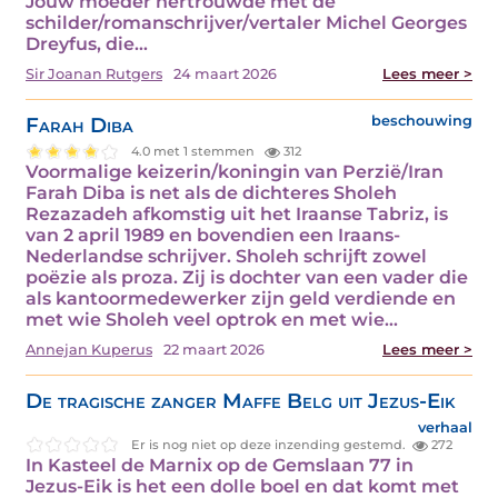
Jouw moeder hertrouwde met de
schilder/romanschrijver/vertaler Michel Georges
Dreyfus, die…
Sir Joanan Rutgers
24 maart 2026
Lees meer >
Farah Diba
beschouwing
4.0 met 1 stemmen
312
Voormalige keizerin/koningin van Perzië/Iran
Farah Diba is net als de dichteres Sholeh
Rezazadeh afkomstig uit het Iraanse Tabriz, is
van 2 april 1989 en bovendien een Iraans-
Nederlandse schrijver. Sholeh schrijft zowel
poëzie als proza. Zij is dochter van een vader die
als kantoormedewerker zijn geld verdiende en
met wie Sholeh veel optrok en met wie…
Annejan Kuperus
22 maart 2026
Lees meer >
De tragische zanger Maffe Belg uit Jezus-Eik
verhaal
Er is nog niet op deze inzending gestemd.
272
In Kasteel de Marnix op de Gemslaan 77 in
Jezus-Eik is het een dolle boel en dat komt met