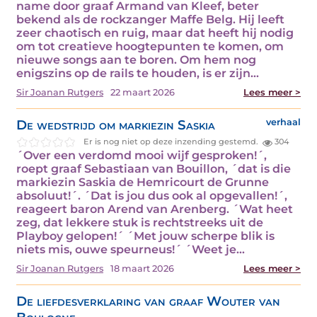
name door graaf Armand van Kleef, beter
bekend als de rockzanger Maffe Belg. Hij leeft
zeer chaotisch en ruig, maar dat heeft hij nodig
om tot creatieve hoogtepunten te komen, om
nieuwe songs aan te boren. Om hem nog
enigszins op de rails te houden, is er zijn…
Sir Joanan Rutgers
22 maart 2026
Lees meer >
De wedstrijd om markiezin Saskia
verhaal
Er is nog niet op deze inzending gestemd.
304
´Over een verdomd mooi wijf gesproken!´,
roept graaf Sebastiaan van Bouillon, ´dat is die
markiezin Saskia de Hemricourt de Grunne
absoluut!´. ´Dat is jou dus ook al opgevallen!´,
reageert baron Arend van Arenberg. ´Wat heet
zeg, dat lekkere stuk is rechtstreeks uit de
Playboy gelopen!´ ´Met jouw scherpe blik is
niets mis, ouwe speurneus!´ ´Weet je…
Sir Joanan Rutgers
18 maart 2026
Lees meer >
De liefdesverklaring van graaf Wouter van