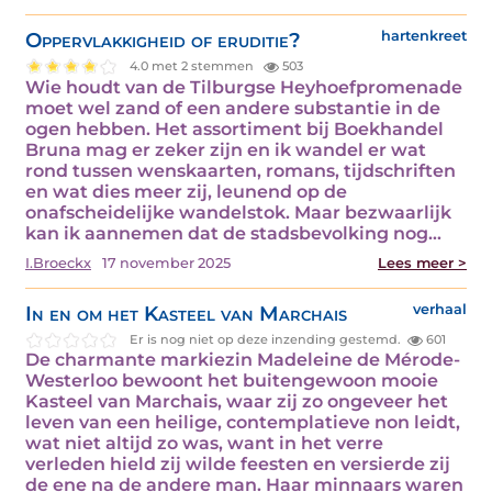
Oppervlakkigheid of eruditie?
hartenkreet
4.0 met 2 stemmen
503
Wie houdt van de Tilburgse Heyhoefpromenade
moet wel zand of een andere substantie in de
ogen hebben. Het assortiment bij Boekhandel
Bruna mag er zeker zijn en ik wandel er wat
rond tussen wenskaarten, romans, tijdschriften
en wat dies meer zij, leunend op de
onafscheidelijke wandelstok. Maar bezwaarlijk
kan ik aannemen dat de stadsbevolking nog…
I.Broeckx
17 november 2025
Lees meer >
In en om het Kasteel van Marchais
verhaal
Er is nog niet op deze inzending gestemd.
601
De charmante markiezin Madeleine de Mérode-
Westerloo bewoont het buitengewoon mooie
Kasteel van Marchais, waar zij zo ongeveer het
leven van een heilige, contemplatieve non leidt,
wat niet altijd zo was, want in het verre
verleden hield zij wilde feesten en versierde zij
de ene na de andere man. Haar minnaars waren