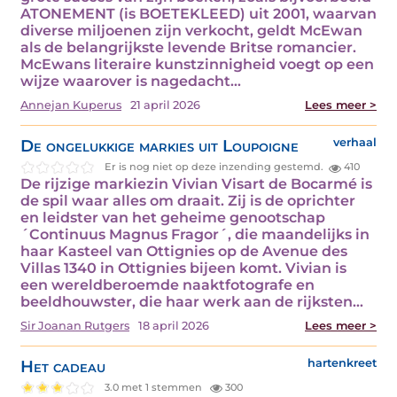
ATONEMENT (is BOETEKLEED) uit 2001, waarvan
diverse miljoenen zijn verkocht, geldt McEwan
als de belangrijkste levende Britse romancier.
McEwans literaire kunstzinnigheid voegt op een
wijze waarover is nagedacht…
Annejan Kuperus
21 april 2026
Lees meer >
De ongelukkige markies uit Loupoigne
verhaal
Er is nog niet op deze inzending gestemd.
410
De rijzige markiezin Vivian Visart de Bocarmé is
de spil waar alles om draait. Zij is de oprichter
en leidster van het geheime genootschap
´Continuus Magnus Fragor´, die maandelijks in
haar Kasteel van Ottignies op de Avenue des
Villas 1340 in Ottignies bijeen komt. Vivian is
een wereldberoemde naaktfotografe en
beeldhouwster, die haar werk aan de rijksten…
Sir Joanan Rutgers
18 april 2026
Lees meer >
Het cadeau
hartenkreet
3.0 met 1 stemmen
300