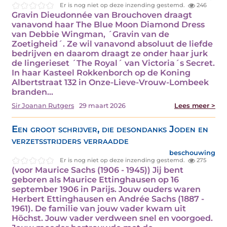
Er is nog niet op deze inzending gestemd.
246
Gravin Dieudonnée van Brouchoven draagt
vanavond haar The Blue Moon Diamond Dress
van Debbie Wingman, ´Gravin van de
Zoetigheid´. Ze wil vanavond absoluut de liefde
bedrijven en daarom draagt ze onder haar jurk
de lingerieset ´The Royal´ van Victoria´s Secret.
In haar Kasteel Rokkenborch op de Koning
Albertstraat 132 in Onze-Lieve-Vrouw-Lombeek
branden…
Sir Joanan Rutgers
29 maart 2026
Lees meer >
Een groot schrijver, die desondanks Joden en
verzetsstrijders verraadde
beschouwing
Er is nog niet op deze inzending gestemd.
275
(voor Maurice Sachs (1906 - 1945)) Jij bent
geboren als Maurice Ettinghausen op 16
september 1906 in Parijs. Jouw ouders waren
Herbert Ettinghausen en Andrée Sachs (1887 -
1961). De familie van jouw vader kwam uit
Höchst. Jouw vader verdween snel en voorgoed.