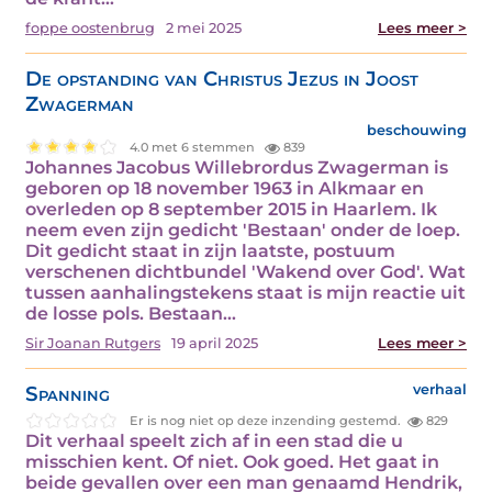
foppe oostenbrug
2 mei 2025
Lees meer >
De opstanding van Christus Jezus in Joost
Zwagerman
beschouwing
4.0 met 6 stemmen
839
Johannes Jacobus Willebrordus Zwagerman is
geboren op 18 november 1963 in Alkmaar en
overleden op 8 september 2015 in Haarlem. Ik
neem even zijn gedicht 'Bestaan' onder de loep.
Dit gedicht staat in zijn laatste, postuum
verschenen dichtbundel 'Wakend over God'. Wat
tussen aanhalingstekens staat is mijn reactie uit
de losse pols. Bestaan…
Sir Joanan Rutgers
19 april 2025
Lees meer >
Spanning
verhaal
Er is nog niet op deze inzending gestemd.
829
Dit verhaal speelt zich af in een stad die u
misschien kent. Of niet. Ook goed. Het gaat in
beide gevallen over een man genaamd Hendrik,