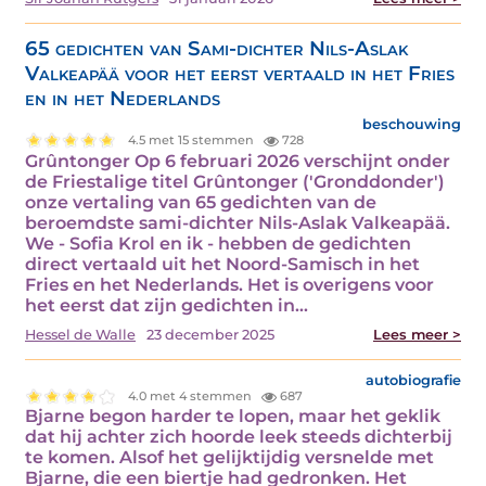
65 gedichten van Sami-dichter Nils-Aslak
Valkeapää voor het eerst vertaald in het Fries
en in het Nederlands
beschouwing
4.5 met 15 stemmen
728
Grûntonger Op 6 februari 2026 verschijnt onder
de Friestalige titel Grûntonger ('Gronddonder')
onze vertaling van 65 gedichten van de
beroemdste sami-dichter Nils-Aslak Valkeapää.
We - Sofia Krol en ik - hebben de gedichten
direct vertaald uit het Noord-Samisch in het
Fries en het Nederlands. Het is overigens voor
het eerst dat zijn gedichten in…
Hessel de Walle
23 december 2025
Lees meer >
autobiografie
4.0 met 4 stemmen
687
Bjarne begon harder te lopen, maar het geklik
dat hij achter zich hoorde leek steeds dichterbij
te komen. Alsof het gelijktijdig versnelde met
Bjarne, die een biertje had gedronken. Het