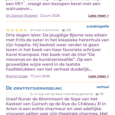
een lift?´, vraagt een bezopen kerel met een
walrussnor…
Sir Joanan Rutgers
22 juni 2026
Lees meer >
autobiografie
5.0 met 4 stemmen
229
Drie dagen later: De jeugdige Bjarne was alleen
met Frits de kater in het klassieke herenhuis van
zijn hospita. Hij besloot weer verder te gaan
lezen in het boek van haar favoriete schrijver
Karel Krampool. Het boek met de titel “De
mecenas en de kunstverslaafde”. Op een
gruwelijke wijze werd in de laatste
hoofdstukken van het verhaal duidelijk…
Bjarne Gosse
17 juni 2026
Lees meer >
De identiteitsverwisseling
verhaal
Er is nog niet op deze inzending gestemd.
118
Graaf Runar de Blommaert de Soye van het
Kasteel van Guirsch op de Rue du Château 31 in
Arlon is een echte charmeur en veel adellijke
vrouwen vallen voor zijn theatrale charmes. Met