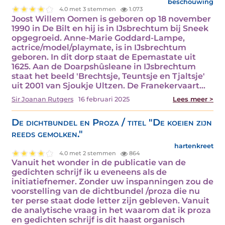
beschouwing
4.0 met 3 stemmen
1.073
Joost Willem Oomen is geboren op 18 november
1990 in De Bilt en hij is in IJsbrechtum bij Sneek
opgegroeid. Anne-Marie Goddard-Lampe,
actrice/model/playmate, is in IJsbrechtum
geboren. In dit dorp staat de Epemastate uit
1625. Aan de Doarpshûsleane in IJsbrechtum
staat het beeld 'Brechtsje, Teuntsje en Tjaltsje'
uit 2001 van Sjoukje Ultzen. De Franekervaart…
Sir Joanan Rutgers
16 februari 2025
Lees meer >
De dichtbundel en Proza / titel "De koeien zijn
reeds gemolken."
hartenkreet
4.0 met 2 stemmen
864
Vanuit het wonder in de publicatie van de
gedichten schrijf ik u eveneens als de
initiatiefnemer. Zonder uw inspanningen zou de
voorstelling van de dichtbundel /proza die nu
ter perse staat dode letter zijn gebleven. Vanuit
de analytische vraag in het waarom dat ik proza
en gedichten schrijf is dit haast organisch