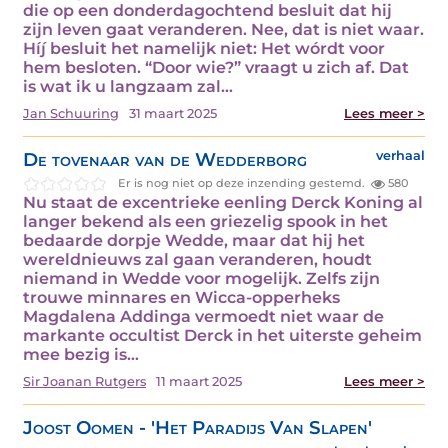
die op een donderdagochtend besluit dat hij
zijn leven gaat veranderen. Nee, dat is niet waar.
Híj́ besluit het namelijk niet: Het wórdt voor
hem besloten. “Door wie?” vraagt u zich af. Dat
is wat ik u langzaam zal…
Jan Schuuring
31 maart 2025
Lees meer >
De tovenaar van de Wedderborg
verhaal
Er is nog niet op deze inzending gestemd.
580
Nu staat de excentrieke eenling Derck Koning al
langer bekend als een griezelig spook in het
bedaarde dorpje Wedde, maar dat hij het
wereldnieuws zal gaan veranderen, houdt
niemand in Wedde voor mogelijk. Zelfs zijn
trouwe minnares en Wicca-opperheks
Magdalena Addinga vermoedt niet waar de
markante occultist Derck in het uiterste geheim
mee bezig is…
Sir Joanan Rutgers
11 maart 2025
Lees meer >
Joost Oomen - 'Het Paradijs Van Slapen'