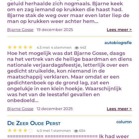
geluid herhaalde zich nogmaals. Bjarne keek
om en zag iemand op krukken die haast had.
Bjarne stak de weg over maar even later liep de
man op krukken weer achter hem…
Bjarne Gosse
19 december 2025
Lees meer >
autobiografie
4.5 met 4 stemmen
443
Hoe het mogelijk was dat Bjarne Gosse, daags
na het vertrek van de heilige baardman en diens
nationale verjaardagsfeestje, letterlijk over een
gedicht struikelde, kon niemand in de
maatschappij verklaren. Maar omdat er een
gedichtenboek op de grond lag, zat een
ongelukje in een klein hoekje. Waarschijnlijk
was het van de leestafel gevallen en
onbedoeld…
Bjarne Gosse
12 december 2025
Lees meer >
De Zeer Oude Perst
column
4.0 met 1 stemmen
654
============= =================== Ik had weer