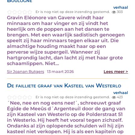
Boulogne
verhaal
Er is nog niet op deze inzending gestemd.
303
Gravin Eléonore van Gavere windt haar
minnaars om haar vinger en zij vindt het
heerlijk om de poppen aan het dansen te
brengen. Met een waarlijk sadistisch genoegen
speelt zij haar minnaars tegen elkaar uit. Die
almachtige houding maakt haar op een
perverse wijze supergeil. Wanneer zij
hartgrondig lacht, dan lacht zij met haar grote
schaamlippen. Niet…
Sir Joanan Rutgers
13 maart 2026
Lees meer >
De failliete graaf van Kasteel van Westerlo
verhaal
Er is nog niet op deze inzending gestemd.
423
´Nee, nee en nog eens nee!´, schreeuwt graaf
Égide de Meeûs d´Argenteuil door de gang van
zijn Kasteel van Westerlo op de Polderstraat 51
in Westerlo. Hij heeft het vooral tegen zichzelf.
Ondanks al zijn oplopende schulden wil hij zijn
kasteel niet verkopen. Hij is als een kapitein op