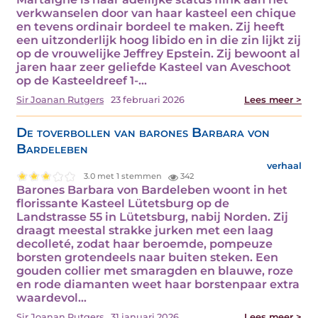
verkwanselen door van haar kasteel een chique
en tevens ordinair bordeel te maken. Zij heeft
een uitzonderlijk hoog libido en in die zin lijkt zij
op de vrouwelijke Jeffrey Epstein. Zij bewoont al
jaren haar zeer geliefde Kasteel van Aveschoot
op de Kasteeldreef 1-…
Sir Joanan Rutgers
23 februari 2026
Lees meer >
De toverbollen van barones Barbara von
Bardeleben
verhaal
3.0 met 1 stemmen
342
Barones Barbara von Bardeleben woont in het
florissante Kasteel Lütetsburg op de
Landstrasse 55 in Lütetsburg, nabij Norden. Zij
draagt meestal strakke jurken met een laag
decolleté, zodat haar beroemde, pompeuze
borsten grotendeels naar buiten steken. Een
gouden collier met smaragden en blauwe, roze
en rode diamanten weet haar borstenpaar extra
waardevol…
Sir Joanan Rutgers
31 januari 2026
Lees meer >