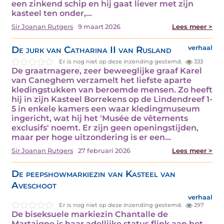
een zinkend schip en hij gaat liever met zijn
kasteel ten onder,…
Sir Joanan Rutgers
9 maart 2026
Lees meer >
De jurk van Catharina II van Rusland
verhaal
Er is nog niet op deze inzending gestemd.
333
De graatmagere, zeer beweeglijke graaf Karel
van Caneghem verzamelt het liefste aparte
kledingstukken van beroemde mensen. Zo heeft
hij in zijn Kasteel Borrekens op de Lindendreef 1-
5 in enkele kamers een waar kledingmuseum
ingericht, wat hij het 'Musée de vêtements
exclusifs' noemt. Er zijn geen openingstijden,
maar per hoge uitzondering is er een…
Sir Joanan Rutgers
27 februari 2026
Lees meer >
De peepshowmarkiezin van Kasteel van
Aveschoot
verhaal
Er is nog niet op deze inzending gestemd.
297
De biseksuele markiezin Chantalle de
Martaigne is haar adellijke status flink aan het