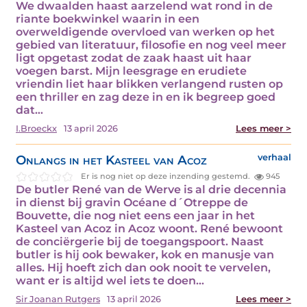
We dwaalden haast aarzelend wat rond in de
riante boekwinkel waarin in een
overweldigende overvloed van werken op het
gebied van literatuur, filosofie en nog veel meer
ligt opgetast zodat de zaak haast uit haar
voegen barst. Mijn leesgrage en erudiete
vriendin liet haar blikken verlangend rusten op
een thriller en zag deze in en ik begreep goed
dat…
I.Broeckx
13 april 2026
Lees meer >
Onlangs in het Kasteel van Acoz
verhaal
Er is nog niet op deze inzending gestemd.
945
De butler René van de Werve is al drie decennia
in dienst bij gravin Océane d´Otreppe de
Bouvette, die nog niet eens een jaar in het
Kasteel van Acoz in Acoz woont. René bewoont
de conciërgerie bij de toegangspoort. Naast
butler is hij ook bewaker, kok en manusje van
alles. Hij hoeft zich dan ook nooit te vervelen,
want er is altijd wel iets te doen…
Sir Joanan Rutgers
13 april 2026
Lees meer >