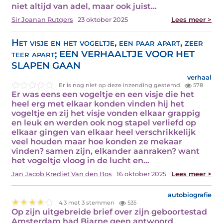
niet altijd van adel, maar ook juist…
Sir Joanan Rutgers
23 oktober 2025
Lees meer >
Het visje en het vogeltje, een paar apart, zeer
teer apart; EEN VERHAALTJE VOOR HET
SLAPEN GAAN
verhaal
Er is nog niet op deze inzending gestemd.
578
Er was eens een vogeltje en een visje die het
heel erg met elkaar konden vinden hij het
vogeltje en zij het visje vonden elkaar grappig
en leuk en werden ook nog stapel verliefd op
elkaar gingen van elkaar heel verschrikkelijk
veel houden maar hoe konden ze mekaar
vinden? samen zijn, elkander aanraken? want
het vogeltje vloog in de lucht en…
Jan Jacob Krediet Van den Bos
16 oktober 2025
Lees meer >
autobiografie
4.3 met 3 stemmen
535
Op zijn uitgebreide brief over zijn geboortestad
Amsterdam had Bjarne geen antwoord