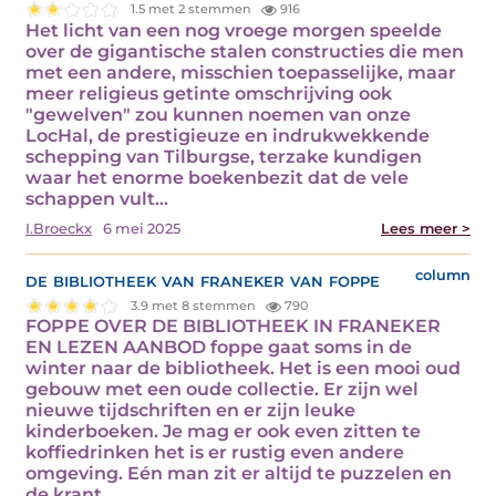
1.5 met 2 stemmen
916
Het licht van een nog vroege morgen speelde
over de gigantische stalen constructies die men
met een andere, misschien toepasselijke, maar
meer religieus getinte omschrijving ook
"gewelven" zou kunnen noemen van onze
LocHal, de prestigieuze en indrukwekkende
schepping van Tilburgse, terzake kundigen
waar het enorme boekenbezit dat de vele
schappen vult…
I.Broeckx
6 mei 2025
Lees meer >
de bibliotheek van franeker van foppe
column
3.9 met 8 stemmen
790
FOPPE OVER DE BIBLIOTHEEK IN FRANEKER
EN LEZEN AANBOD foppe gaat soms in de
winter naar de bibliotheek. Het is een mooi oud
gebouw met een oude collectie. Er zijn wel
nieuwe tijdschriften en er zijn leuke
kinderboeken. Je mag er ook even zitten te
koffiedrinken het is er rustig even andere
omgeving. Eén man zit er altijd te puzzelen en
de krant…