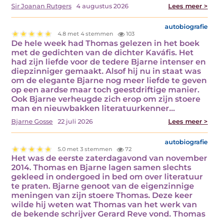
Sir Joanan Rutgers
4 augustus 2026
Lees meer >
autobiografie
4.8 met 4 stemmen
103
De hele week had Thomas gelezen in het boek
met de gedichten van de dichter Kaváfis. Het
had zijn liefde voor de tedere Bjarne intenser en
diepzinniger gemaakt. Alsof hij nu in staat was
om de elegante Bjarne nog meer liefde te geven
op een aardse maar toch geestdriftige manier.
Ook Bjarne verheugde zich erop om zijn stoere
man en nieuwbakken literatuurkenner…
Bjarne Gosse
22 juli 2026
Lees meer >
autobiografie
5.0 met 3 stemmen
72
Het was de eerste zaterdagavond van november
2014. Thomas en Bjarne lagen samen slechts
gekleed in ondergoed in bed om over literatuur
te praten. Bjarne genoot van de eigenzinnige
meningen van zijn stoere Thomas. Deze keer
wilde hij weten wat Thomas van het werk van
de bekende schrijver Gerard Reve vond. Thomas