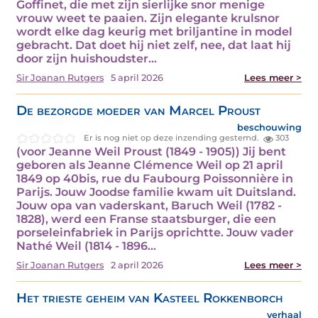
Goffinet, die met zijn sierlijke snor menige
vrouw weet te paaien. Zijn elegante krulsnor
wordt elke dag keurig met briljantine in model
gebracht. Dat doet hij niet zelf, nee, dat laat hij
door zijn huishoudster…
Sir Joanan Rutgers
5 april 2026
Lees meer >
De bezorgde moeder van Marcel Proust
beschouwing
Er is nog niet op deze inzending gestemd.
303
(voor Jeanne Weil Proust (1849 - 1905)) Jij bent
geboren als Jeanne Clémence Weil op 21 april
1849 op 40bis, rue du Faubourg Poissonnière in
Parijs. Jouw Joodse familie kwam uit Duitsland.
Jouw opa van vaderskant, Baruch Weil (1782 -
1828), werd een Franse staatsburger, die een
porseleinfabriek in Parijs oprichtte. Jouw vader
Nathé Weil (1814 - 1896…
Sir Joanan Rutgers
2 april 2026
Lees meer >
Het trieste geheim van Kasteel Rokkenborch
verhaal