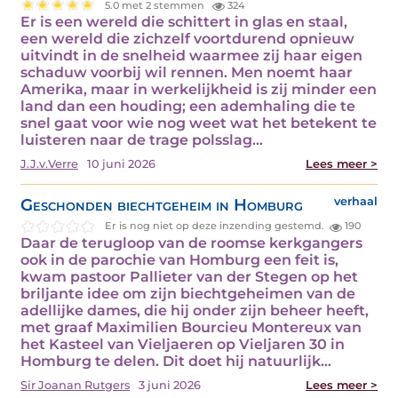
5.0 met 2 stemmen
324
Er is een wereld die schittert in glas en staal,
een wereld die zichzelf voortdurend opnieuw
uitvindt in de snelheid waarmee zij haar eigen
schaduw voorbij wil rennen. Men noemt haar
Amerika, maar in werkelijkheid is zij minder een
land dan een houding; een ademhaling die te
snel gaat voor wie nog weet wat het betekent te
luisteren naar de trage polsslag…
J.J.v.Verre
10 juni 2026
Lees meer >
Geschonden biechtgeheim in Homburg
verhaal
Er is nog niet op deze inzending gestemd.
190
Daar de terugloop van de roomse kerkgangers
ook in de parochie van Homburg een feit is,
kwam pastoor Pallieter van der Stegen op het
briljante idee om zijn biechtgeheimen van de
adellijke dames, die hij onder zijn beheer heeft,
met graaf Maximilien Bourcieu Montereux van
het Kasteel van Vieljaeren op Vieljaren 30 in
Homburg te delen. Dit doet hij natuurlijk…
Sir Joanan Rutgers
3 juni 2026
Lees meer >