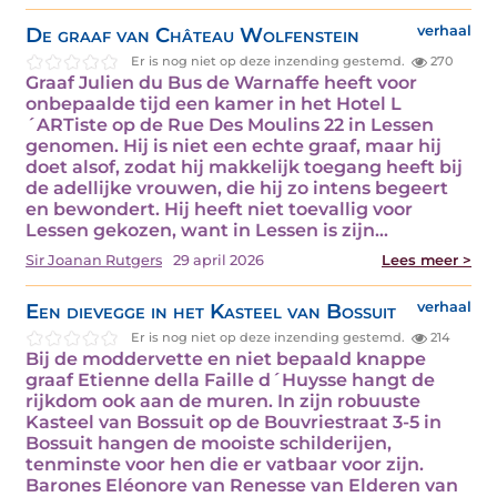
De graaf van Château Wolfenstein
verhaal
Er is nog niet op deze inzending gestemd.
270
Graaf Julien du Bus de Warnaffe heeft voor
onbepaalde tijd een kamer in het Hotel L
´ARTiste op de Rue Des Moulins 22 in Lessen
genomen. Hij is niet een echte graaf, maar hij
doet alsof, zodat hij makkelijk toegang heeft bij
de adellijke vrouwen, die hij zo intens begeert
en bewondert. Hij heeft niet toevallig voor
Lessen gekozen, want in Lessen is zijn…
Sir Joanan Rutgers
29 april 2026
Lees meer >
Een dievegge in het Kasteel van Bossuit
verhaal
Er is nog niet op deze inzending gestemd.
214
Bij de moddervette en niet bepaald knappe
graaf Etienne della Faille d´Huysse hangt de
rijkdom ook aan de muren. In zijn robuuste
Kasteel van Bossuit op de Bouvriestraat 3-5 in
Bossuit hangen de mooiste schilderijen,
tenminste voor hen die er vatbaar voor zijn.
Barones Eléonore van Renesse van Elderen van