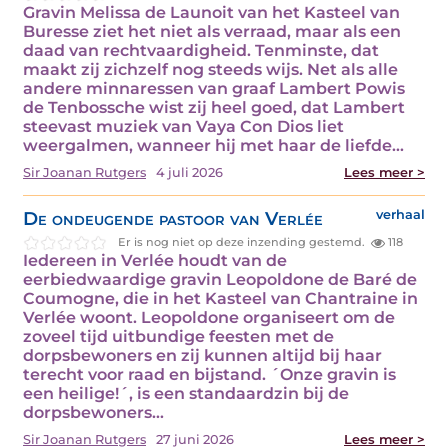
Gravin Melissa de Launoit van het Kasteel van
Buresse ziet het niet als verraad, maar als een
daad van rechtvaardigheid. Tenminste, dat
maakt zij zichzelf nog steeds wijs. Net als alle
andere minnaressen van graaf Lambert Powis
de Tenbossche wist zij heel goed, dat Lambert
steevast muziek van Vaya Con Dios liet
weergalmen, wanneer hij met haar de liefde…
Sir Joanan Rutgers
4 juli 2026
Lees meer >
De ondeugende pastoor van Verlée
verhaal
Er is nog niet op deze inzending gestemd.
118
Iedereen in Verlée houdt van de
eerbiedwaardige gravin Leopoldone de Baré de
Coumogne, die in het Kasteel van Chantraine in
Verlée woont. Leopoldone organiseert om de
zoveel tijd uitbundige feesten met de
dorpsbewoners en zij kunnen altijd bij haar
terecht voor raad en bijstand. ´Onze gravin is
een heilige!´, is een standaardzin bij de
dorpsbewoners…
Sir Joanan Rutgers
27 juni 2026
Lees meer >