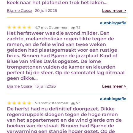
keek naar het plafond en trok het laken…
Bjarne Gosse
20 juli 2026
Lees meer >
autobiografie
4.7 met 3 stemmen
72
Het herfstweer was die avond milder. Een
zachte, melancholieke regen tikte tegen de
ramen, en de felle wind van twee weken
geleden had plaatsgemaakt voor een rustige
bries. Binnen had Bjarne de jazzplaat Kind of
Blue van Miles Davis opgezet. De lome
trompettonen vulden de kamer en kleurden
perfect bij de sfeer. Op de salontafel lag ditmaal
geen dikke…
Bjarne Gosse
15 juli 2026
Lees meer >
autobiografie
5.0 met 2 stemmen
57
De herfst had nu definitief doorgezet. Dikke
regendruppels sloegen tegen de hoge ramen
van het appartement en de wind gierde om de
hoeken van de straat. Binnen had Bjarne de
verwarming een standje hoger gezet. Op de