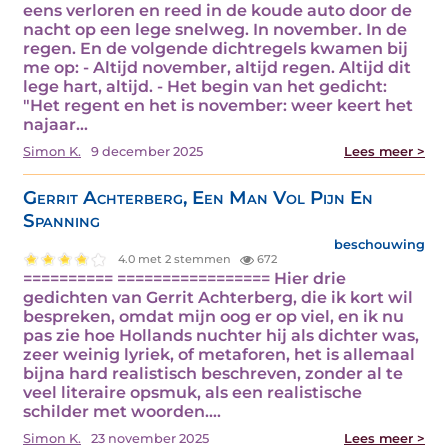
eens verloren en reed in de koude auto door de
nacht op een lege snelweg. In november. In de
regen. En de volgende dichtregels kwamen bij
me op: - Altijd november, altijd regen. Altijd dit
lege hart, altijd. - Het begin van het gedicht:
"Het regent en het is november: weer keert het
najaar…
Simon K.
9 december 2025
Lees meer >
Gerrit Achterberg, Een Man Vol Pijn En
Spanning
beschouwing
4.0 met 2 stemmen
672
========== ================= Hier drie
gedichten van Gerrit Achterberg, die ik kort wil
bespreken, omdat mijn oog er op viel, en ik nu
pas zie hoe Hollands nuchter hij als dichter was,
zeer weinig lyriek, of metaforen, het is allemaal
bijna hard realistisch beschreven, zonder al te
veel literaire opsmuk, als een realistische
schilder met woorden.…
Simon K.
23 november 2025
Lees meer >