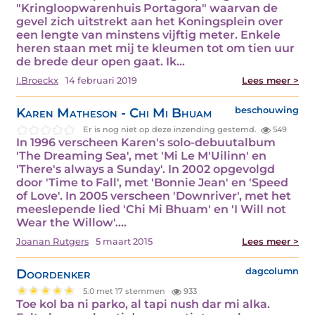
"Kringloopwarenhuis Portagora" waarvan de
gevel zich uitstrekt aan het Koningsplein over
een lengte van minstens vijftig meter. Enkele
heren staan met mij te kleumen tot om tien uur
de brede deur open gaat. Ik…
I.Broeckx
14 februari 2019
Lees meer >
Karen Matheson - Chi Mi Bhuam
beschouwing
Er is nog niet op deze inzending gestemd.
549
In 1996 verscheen Karen's solo-debuutalbum
'The Dreaming Sea', met 'Mi Le M'Uilinn' en
'There's always a Sunday'. In 2002 opgevolgd
door 'Time to Fall', met 'Bonnie Jean' en 'Speed
of Love'. In 2005 verscheen 'Downriver', met het
meeslepende lied 'Chi Mi Bhuam' en 'I Will not
Wear the Willow'.…
Joanan Rutgers
5 maart 2015
Lees meer >
Doordenker
dagcolumn
5.0 met 17 stemmen
933
Toe kol ba ni parko, al tapi nush dar mi alka.