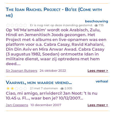
The Idan Raichel Project - Bo'ee (Come with
me)
beschouwing
Er is nog niet op deze inzending gestemd.
735
Op 'Mi'Ma'amakim' wordt ook Arabisch, Zulu,
Hindi en Jemenitisch Joods gezongen. Het
Project met 4 albums en live-opnamen was een
platform voor o.a. Cabra Casay, Ravid Kahalani,
Din Din Aviv en Mira Anwar Awad. Cabra Casay
(3 augustus 1982, Soedan) ontmoette Idan in
militaire dienst, waar zij optredens met hem
deed.…
Sir Joanan Rutgers
24 oktober 2022
Lees meer >
Vaarwel, mijn waarde vriend...
verhaal
2.1 met 7 stemmen
2.005
Ciao, mi amigo, arrividerci! Jan Noot: ’t Is nu
10.45 u. Fl..., waar ben je? 10/12/2007…
Jan Coessens
10 december 2007
Lees meer >