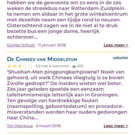
hebben we de gewoonte om zo eens in de zes
weken de streekbus naar Rotterdam-Zuidplein
te nemen om aldaar in het grote winkelcentrum
met dezelfde naam een tijdje rond te neuzen.
Gisterochtend zagen we in de niet al te druk
bezette bus een jonge dame, heerlijk
achterover…
Günter Schulz
11 januari 2018
Lees meer >
De Chinees van Middelstum
column
3.3 met 6 stemmen
503
‘Shuohan-Men pingpongkampioene? Nooit van
gehoord, uit welk Chinees vliegtuig is ze boven
Zwolle gedropt?’ De insiders wisten wel beter.
Zes jaar geleden spoelde een eenzaam
tafeltennismeisje letterlijk aan in Groningen.
Ten gevolge van hardnekkige fouten
(naamspelling, geboortedatum) en procedure-
misverstanden werden haar ouders gedwongen
naar China…
Ton Mantoua
5 maart 2018
Lees meer >