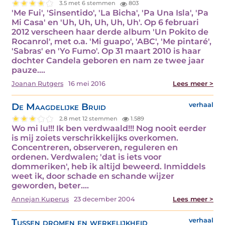
3.5 met 6 stemmen
803
'Me Fui', 'Sinsentido', 'La Bicha', 'Pa Una Isla', 'Pa
Mi Casa' en 'Uh, Uh, Uh, Uh, Uh'. Op 6 februari
2012 verscheen haar derde album 'Un Pokito de
Rocanrol', met o.a. 'Mi guapo', 'ABC', 'Me pintaré',
'Sabras' en 'Yo Fumo'. Op 31 maart 2010 is haar
dochter Candela geboren en nam ze twee jaar
pauze.…
Joanan Rutgers
16 mei 2016
Lees meer >
De Maagdelijke Bruid
verhaal
2.8 met 12 stemmen
1.589
Wo mi lu!!! Ik ben verdwaald!!! Nog nooit eerder
is mij zoiets verschrikkelijks overkomen.
Concentreren, observeren, reguleren en
ordenen. Verdwalen; 'dat is iets voor
dommeriken', heb ik altijd beweerd. Inmiddels
weet ik, door schade en schande wijzer
geworden, beter.…
Annejan Kuperus
23 december 2004
Lees meer >
Tussen dromen en werkelijkheid
verhaal