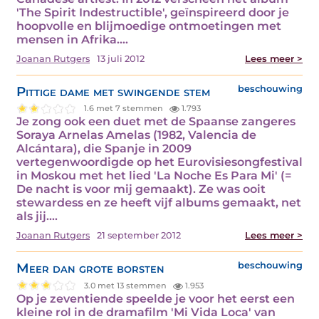
'The Spirit Indestructible', geïnspireerd door je
hoopvolle en blijmoedige ontmoetingen met
mensen in Afrika.…
Joanan Rutgers
13 juli 2012
Lees meer >
Pittige dame met swingende stem
beschouwing
1.6 met 7 stemmen
1.793
Je zong ook een duet met de Spaanse zangeres
Soraya Arnelas Amelas (1982, Valencia de
Alcántara), die Spanje in 2009
vertegenwoordigde op het Eurovisiesongfestival
in Moskou met het lied 'La Noche Es Para Mi' (=
De nacht is voor mij gemaakt). Ze was ooit
stewardess en ze heeft vijf albums gemaakt, net
als jij.…
Joanan Rutgers
21 september 2012
Lees meer >
Meer dan grote borsten
beschouwing
3.0 met 13 stemmen
1.953
Op je zeventiende speelde je voor het eerst een
kleine rol in de dramafilm 'Mi Vida Loca' van