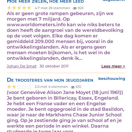
Hoe meer zielen, hoe meer leed
4.7 met 29 stemmen
923
Als er geen grote rampen gebeuren, zijn we
morgen met 7 miljard. Op
www.worldometers.info kan wie niks beters te
doen heeft de aangroei van de wereldbevolking
op de voet volgen. Elke dag komen er
gemiddeld 209.000 mensen bij, vooral in de
ontwikkelingslanden. Als er ergens geen
mensen moeten bijkomen, is het wel in de
ontwikkelingslanden, denk ik…
Johan De Smet
30 oktober 2011
Lees meer >
De troosteres van mijn jeugdjaren
beschouwing
2.0 met 4 stemmen
610
(voor Geneviève Alison Jane Moyet (18 juni 1961))
Je bent geboren in Billericay, Essex, Engeland.
Je hebt een Franse vader en een Engelse
moeder. Je bent opgegroeid in de stad Basildon,
waar je naar de Markhams Chase Junior School
ging. Op je zestiende ging je van school af en je
werkte een periode in een winkel. Daarna
studeerde je twee jaar voor…