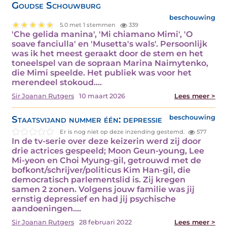
Goudse Schouwburg
beschouwing
5.0 met 1 stemmen
339
'Che gelida manina', 'Mi chiamano Mimi', 'O
soave fanciulla' en 'Musetta's wals'. Persoonlijk
was ik het meest geraakt door de stem en het
toneelspel van de sopraan Marina Naimytenko,
die Mimi speelde. Het publiek was voor het
merendeel stokoud.…
Sir Joanan Rutgers
10 maart 2026
Lees meer >
Staatsvijand nummer één: depressie
beschouwing
Er is nog niet op deze inzending gestemd.
577
In de tv-serie over deze keizerin werd zij door
drie actrices gespeeld; Moon Geun-young, Lee
Mi-yeon en Choi Myung-gil, getrouwd met de
bofkont/schrijver/politicus Kim Han-gil, die
democratisch parlementslid is. Zij kregen
samen 2 zonen. Volgens jouw familie was jij
ernstig depressief en had jij psychische
aandoeningen.…
Sir Joanan Rutgers
28 februari 2022
Lees meer >