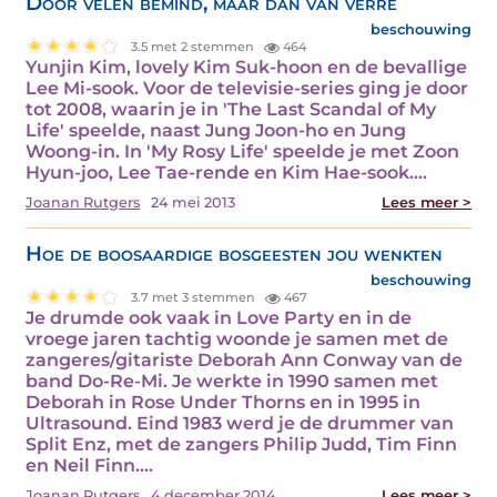
Door velen bemind, maar dan van verre
beschouwing
3.5 met 2 stemmen
464
Yunjin Kim, lovely Kim Suk-hoon en de bevallige
Lee Mi-sook. Voor de televisie-series ging je door
tot 2008, waarin je in 'The Last Scandal of My
Life' speelde, naast Jung Joon-ho en Jung
Woong-in. In 'My Rosy Life' speelde je met Zoon
Hyun-joo, Lee Tae-rende en Kim Hae-sook.…
Joanan Rutgers
24 mei 2013
Lees meer >
Hoe de boosaardige bosgeesten jou wenkten
beschouwing
3.7 met 3 stemmen
467
Je drumde ook vaak in Love Party en in de
vroege jaren tachtig woonde je samen met de
zangeres/gitariste Deborah Ann Conway van de
band Do-Re-Mi. Je werkte in 1990 samen met
Deborah in Rose Under Thorns en in 1995 in
Ultrasound. Eind 1983 werd je de drummer van
Split Enz, met de zangers Philip Judd, Tim Finn
en Neil Finn.…
Joanan Rutgers
4 december 2014
Lees meer >