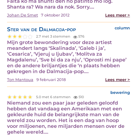
Falta ko ma shunti den no patinto mo log.
Shanta ra? Wa nara da nok. Sorry.…
Johan De Smet
7 oktober 2012
Lees meer >
Ster van de Dalmacija-pop
column
2.7 met 3 stemmen
576
Mijn grote bewondering voor deze artiest
meandert langs ‘Skalinada’, ‘Galeb i ja’,
‘Cesarica’, ‘Vjeruj u ljubav’, ‘Molitva za
Magdalenu’, ‘Sve bi da za nju’, ‘Oprosti mi pape’
en de andere briljantjes die ‘n plaats hebben
gekregen in de Dalmacija-pop.…
Ton Mantoua
9 februari 2018
Lees meer >
bewering
5.0 met 6 stemmen
510
Niemand zou een paar jaar geleden geloofd
hebben dat vandaag een Amerikaan met een
gekleurde huid de belangrijkste man van de
wereld zou worden. Het is een dag van hoop
voor miljoenen, nee miljarden mensen over de
gehele wereld.…