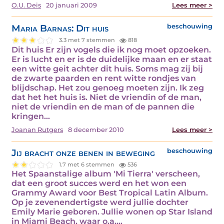
O.U. Deis
20 januari 2009
Lees meer >
Maria Barnas: Dit huis
beschouwing
3.3 met 7 stemmen
818
Dit huis Er zijn vogels die ik nog moet opzoeken.
Er is lucht en er is de duidelijke maan en er staat
een witte geit achter dit huis. Soms mag zij bij
de zwarte paarden en rent witte rondjes van
blijdschap. Het zou genoeg moeten zijn. Ik zeg
dat het het huis is. Niet de vriendin of de man,
niet de vriendin en de man of de pannen die
kringen…
Joanan Rutgers
8 december 2010
Lees meer >
Jij bracht onze benen in beweging
beschouwing
1.7 met 6 stemmen
536
Het Spaanstalige album 'Mi Tierra' verscheen,
dat een groot succes werd en het won een
Grammy Award voor Best Tropical Latin Album.
Op je zevenendertigste werd jullie dochter
Emily Marie geboren. Jullie wonen op Star Island
in Miami Beach, waar o.a.…