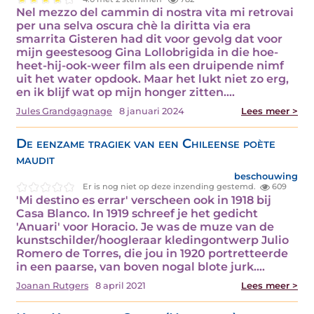
Nel mezzo del cammin di nostra vita mi retrovai
per una selva oscura chè la diritta via era
smarrita Gisteren had dit voor gevolg dat voor
mijn geestesoog Gina Lollobrigida in die hoe-
heet-hij-ook-weer film als een druipende nimf
uit het water opdook. Maar het lukt niet zo erg,
en ik blijf wat op mijn honger zitten.…
Jules Grandgagnage
8 januari 2024
Lees meer >
De eenzame tragiek van een Chileense poète
maudit
beschouwing
Er is nog niet op deze inzending gestemd.
609
'Mi destino es errar' verscheen ook in 1918 bij
Casa Blanco. In 1919 schreef je het gedicht
'Anuari' voor Horacio. Je was de muze van de
kunstschilder/hoogleraar kledingontwerp Julio
Romero de Torres, die jou in 1920 portretteerde
in een paarse, van boven nogal blote jurk.…
Joanan Rutgers
8 april 2021
Lees meer >