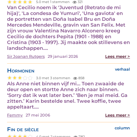
5.0 met 1 stemmen
321
Van Cecilio noem ik 'Juventud (Retrato de mi
hija)', 'La condesa de Yumuri', 'Una gaviota' en
de portretten van Doña Isabel Bru en Doña
Mercedes Mendeville, gravin van San Felix. Met
zijn vrouw Valentina Navarro Alconero kreeg
Cecilio de dochters Pepita (1901 - 1988) en
Cristina (1903 - 1997). Jij maakte ook stillevens en
landschappen.…
Sir Joanan Rutgers
29 januari 2026
Lees meer >
Hormonen
verhaal
3.0 met 3 stemmen
858
Als Anne niet binnen vijf mi… Toen zwaaide de
deur open en stortte Anne zich naar binnen.
‘Sorry dat ik wat later ben.’ ‘Ben je mal meid. Ga
zitten.’ Karin bestelde snel. Twee koffie, twee
appeltaart.…
Femmy
27 mei 2006
Lees meer >
Fin de siècle
column
4.0 met 2 stemmen
782