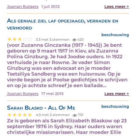
Joanan Rutgers
1 juli 2012
Lees meer >
Als geniale ziel laf opgejaagd, verraden en
vermoord
beschouwing
3.3 met 3 stemmen
420
(voor Zuzanna Ginczanka (1917 - 1945)) Je bent
geboren op 9 maart 1917 in Kiev, als Zuzanna
Polina Ginzburg. Je had Joodse ouders. In 1922
verhuisde je naar Rowne. Je vader Simon
Ginzburg was een advocaat en je moeder
Tsetsiliya Sandberg was een huisvrouw. Op je
vierde begon je al Poolse gedichtjes te schrijven
en op je achtste schreef je een ballade…
Joanan Rutgers
17 mei 2015
Lees meer >
Sarah Blasko - All Of Me
beschouwing
4.5 met 2 stemmen
701
Ze is geboren als Sarah Elizabeth Blaskow op 23
september 1976 in Sydney. Haar ouders waren
christelijke missionarissen. Haar moeder Ellie