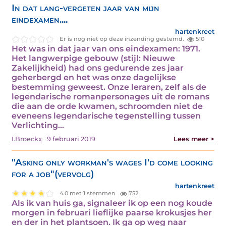
In dat lang-vergeten jaar van mijn
eindexamen....
hartenkreet
Er is nog niet op deze inzending gestemd.
510
Het was in dat jaar van ons eindexamen: 1971.
Het langwerpige gebouw (stijl: Nieuwe
Zakelijkheid) had ons gedurende zes jaar
geherbergd en het was onze dagelijkse
bestemming geweest. Onze leraren, zelf als de
legendarische romanpersonages uit de romans
die aan de orde kwamen, schroomden niet de
eveneens legendarische tegenstelling tussen
Verlichting…
I.Broeckx
9 februari 2019
Lees meer >
"Asking only workman's wages I'd come looking
for a job"(vervolg)
hartenkreet
4.0 met 1 stemmen
752
Als ik van huis ga, signaleer ik op een nog koude
morgen in februari lieflijke paarse krokusjes her
en der in het plantsoen. Ik ga op weg naar