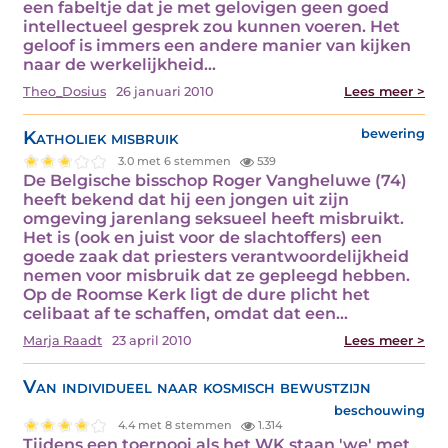
een fabeltje dat je met gelovigen geen goed
intellectueel gesprek zou kunnen voeren. Het
geloof is immers een andere manier van kijken
naar de werkelijkheid…
Theo_Dosius
26 januari 2010
Lees meer >
Katholiek misbruik
bewering
3.0 met 6 stemmen
539
De Belgische bisschop Roger Vangheluwe (74)
heeft bekend dat hij een jongen uit zijn
omgeving jarenlang seksueel heeft misbruikt.
Het is (ook en juist voor de slachtoffers) een
goede zaak dat priesters verantwoordelijkheid
nemen voor misbruik dat ze gepleegd hebben.
Op de Roomse Kerk ligt de dure plicht het
celibaat af te schaffen, omdat dat een…
Marja Raadt
23 april 2010
Lees meer >
Van individueel naar kosmisch bewustzijn
beschouwing
4.4 met 8 stemmen
1.314
Tijdens een toernooi als het WK staan 'we' met