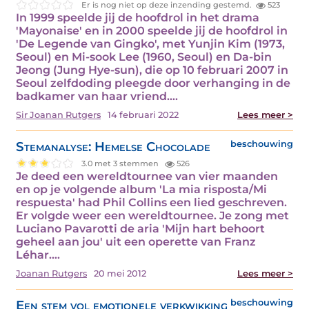
Er is nog niet op deze inzending gestemd.
523
In 1999 speelde jij de hoofdrol in het drama
'Mayonaise' en in 2000 speelde jij de hoofdrol in
'De Legende van Gingko', met Yunjin Kim (1973,
Seoul) en Mi-sook Lee (1960, Seoul) en Da-bin
Jeong (Jung Hye-sun), die op 10 februari 2007 in
Seoul zelfdoding pleegde door verhanging in de
badkamer van haar vriend.…
Sir Joanan Rutgers
14 februari 2022
Lees meer >
Stemanalyse: Hemelse Chocolade
beschouwing
3.0 met 3 stemmen
526
Je deed een wereldtournee van vier maanden
en op je volgende album 'La mia risposta/Mi
respuesta' had Phil Collins een lied geschreven.
Er volgde weer een wereldtournee. Je zong met
Luciano Pavarotti de aria 'Mijn hart behoort
geheel aan jou' uit een operette van Franz
Léhar.…
Joanan Rutgers
20 mei 2012
Lees meer >
Een stem vol emotionele verkwikking
beschouwing