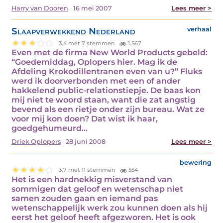
Harry van Dooren
16 mei 2007
Lees meer >
Slaapverwekkend Nederland
verhaal
3.4 met 7 stemmen
1.567
Even met de firma New World Products gebeld:
“Goedemiddag, Oplopers hier. Mag ik de
Afdeling Krokodillentranen even van u?” Fluks
werd ik doorverbonden met een of ander
hakkelend public-relationstiepje. De baas kon
mij niet te woord staan, want die zat angstig
bevend als een rietje onder zijn bureau. Wat ze
voor mij kon doen? Dat wist ik haar,
goedgehumeurd…
Driek Oplopers
28 juni 2008
Lees meer >
bewering
3.7 met 11 stemmen
554
Het is een hardnekkig misverstand van
sommigen dat geloof en wetenschap niet
samen zouden gaan en iemand pas
wetenschappelijk werk zou kunnen doen als hij
eerst het geloof heeft afgezworen. Het is ook