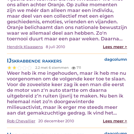
ons allen achter Oranje. Op zulke momenten
zijn we méér dan alleen maar een individu,
maar deel van een collectief met een eigen
geschiedenis, emoties, vrienden en vijanden.
Oranje belichaamt dan ons nationale bewustzijn
waar we allemaal deel aan hebben. Zo'n
toernooi duurt maar een paar weken. Daarna…
Hendrik Klaassens
8 juli 2010
Lees meer >
IJskrabbende rakkers
dagcolumn
2.2 met 6 stemmen
711
Weer heb ik me ingehouden, maar ik heb me nu
voorgenomen om de volgende keer toe te slaan.
Voor de zoveelste keer zag ik een man die eerst
de motor van z'n auto startte om daarna
uitgebreid z’n ruiten ijsvrij te maken. Nu ben ik
helemaal niet zo’n doorgewinterde
milieuactivist, maar ik erger me steeds meer
aan dat gemakzuchtige gedrag. Ik vind het…
Rob Chevallier
20 december 2010
Lees meer >
dagcolumn