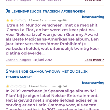
Je levensvreugde tragisch afgebroken
beschouwing
1.6 met 5 stemmen
884
'Etre a Mi Mundo' verscheen, met de megahit
'Como La Flor', en het werd zes keer platina.
Voor 'Selena Live!' won je een Grammy Award
als Beste Mexicaans-Amerikaanse album. Een
jaar later verscheen 'Amor Prohibido' (=
verboden liefde), wat uiteindelijk twintig keer
platina opleverde.…
Joanan Rutgers
28 juni 2012
Lees meer >
Spannende glamourvrouw met zuidelijk
temperament
beschouwing
1.4 met 8 stemmen
542
In 2009 verscheen je Spaanstalige album 'Mi
Plan' bij je eigen label Nelster Entertainment.
Het is gevuld met simpele liefdesliedjes en je
ontving er een Latin Grammy voor, als eerste
Canadese artiest. In 2012 verscheen het album