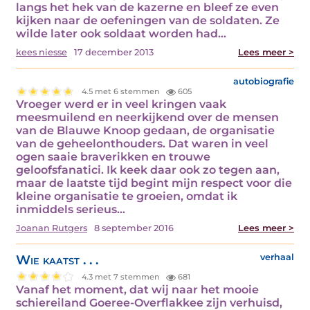
langs het hek van de kazerne en bleef ze even
kijken naar de oefeningen van de soldaten. Ze
wilde later ook soldaat worden had…
kees niesse
17 december 2013
Lees meer >
autobiografie
4.5 met 6 stemmen
605
Vroeger werd er in veel kringen vaak
meesmuilend en neerkijkend over de mensen
van de Blauwe Knoop gedaan, de organisatie
van de geheelonthouders. Dat waren in veel
ogen saaie braverikken en trouwe
geloofsfanatici. Ik keek daar ook zo tegen aan,
maar de laatste tijd begint mijn respect voor die
kleine organisatie te groeien, omdat ik
inmiddels serieus…
Joanan Rutgers
8 september 2016
Lees meer >
Wie kaatst . . .
verhaal
4.3 met 7 stemmen
681
Vanaf het moment, dat wij naar het mooie
schiereiland Goeree-Overflakkee zijn verhuisd,