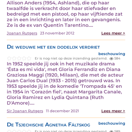
Allison Anders (1954, Ashland), die op haar
twaalfde is verkracht door haar stiefvader en
bedreigd met een pistool, op haar vijftiende zat
ze in een inrichting en later in een gevangenis.
Ze is de ex van Quentin Tarentino.…
Joanan Rutgers
23 november 2012
Lees meer >
De weduwe met een dodelijk verdriet
beschouwing
Er is nog niet op deze inzending gestemd.
584
In 1952 speelde jij ook in het muzikale drama
'Ésta es mi vida', met Gloria Ferrandiz en Diana
Graziosa Maggi (1920, Milaan), die met de acteur
Juan Carlos Dual (1933 - 2015) getrouwd was. In
1953 speelde jij in de komedie 'Trompada 45' en
in 1954 in 'Corazón fiel', naast Margarita Canale,
Gloria Ramirez en Lydia Quintana (Ruth
D'Amore).…
Sir Joanan Rutgers
11 december 2021
Lees meer >
De Tsjechische Agnetha Fältskog
beschouwing
Er is nog niet op deze inzending gestemd.
589