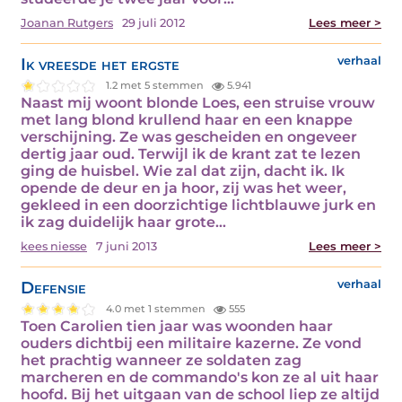
Joanan Rutgers
29 juli 2012
Lees meer >
Ik vreesde het ergste
verhaal
1.2 met 5 stemmen
5.941
Naast mij woont blonde Loes, een struise vrouw
met lang blond krullend haar en een knappe
verschijning. Ze was gescheiden en ongeveer
dertig jaar oud. Terwijl ik de krant zat te lezen
ging de huisbel. Wie zal dat zijn, dacht ik. Ik
opende de deur en ja hoor, zij was het weer,
gekleed in een doorzichtige lichtblauwe jurk en
ik zag duidelijk haar grote…
kees niesse
7 juni 2013
Lees meer >
Defensie
verhaal
4.0 met 1 stemmen
555
Toen Carolien tien jaar was woonden haar
ouders dichtbij een militaire kazerne. Ze vond
het prachtig wanneer ze soldaten zag
marcheren en de commando's kon ze al uit haar
hoofd. Bij het uitgaan van de school liep ze altijd