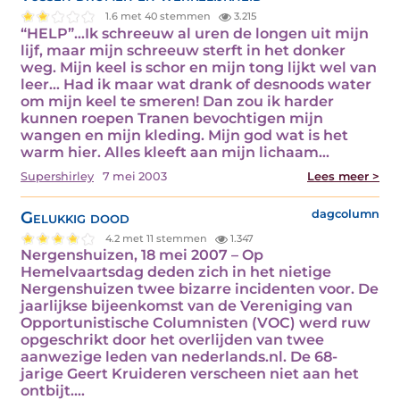
1.6 met 40 stemmen
3.215
“HELP”…Ik schreeuw al uren de longen uit mijn
lijf, maar mijn schreeuw sterft in het donker
weg. Mijn keel is schor en mijn tong lijkt wel van
leer… Had ik maar wat drank of desnoods water
om mijn keel te smeren! Dan zou ik harder
kunnen roepen Tranen bevochtigen mijn
wangen en mijn kleding. Mijn god wat is het
warm hier. Alles kleeft aan mijn lichaam…
Supershirley
7 mei 2003
Lees meer >
Gelukkig dood
dagcolumn
4.2 met 11 stemmen
1.347
Nergenshuizen, 18 mei 2007 – Op
Hemelvaartsdag deden zich in het nietige
Nergenshuizen twee bizarre incidenten voor. De
jaarlijkse bijeenkomst van de Vereniging van
Opportunistische Columnisten (VOC) werd ruw
opgeschrikt door het overlijden van twee
aanwezige leden van nederlands.nl. De 68-
jarige Geert Kruideren verscheen niet aan het
ontbijt.…