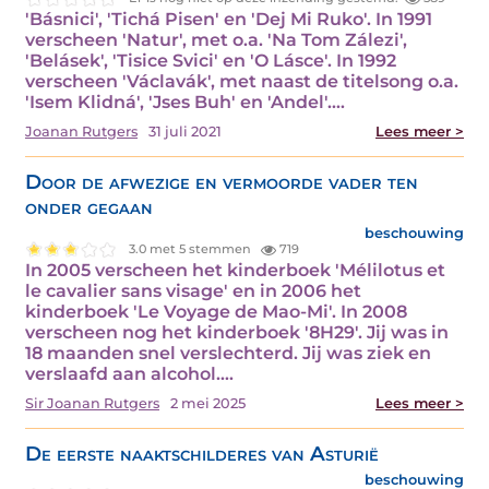
'Básnici', 'Tichá Pisen' en 'Dej Mi Ruko'. In 1991
verscheen 'Natur', met o.a. 'Na Tom Zálezi',
'Belásek', 'Tisice Svici' en 'O Lásce'. In 1992
verscheen 'Václavák', met naast de titelsong o.a.
'Isem Klidná', 'Jses Buh' en 'Andel'.…
Joanan Rutgers
31 juli 2021
Lees meer >
Door de afwezige en vermoorde vader ten
onder gegaan
beschouwing
3.0 met 5 stemmen
719
In 2005 verscheen het kinderboek 'Mélilotus et
le cavalier sans visage' en in 2006 het
kinderboek 'Le Voyage de Mao-Mi'. In 2008
verscheen nog het kinderboek '8H29'. Jij was in
18 maanden snel verslechterd. Jij was ziek en
verslaafd aan alcohol.…
Sir Joanan Rutgers
2 mei 2025
Lees meer >
De eerste naaktschilderes van Asturië
beschouwing