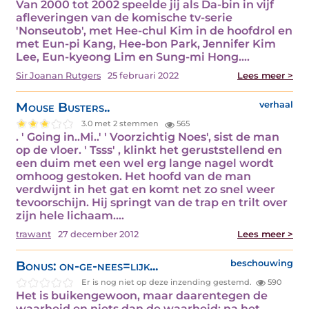
Van 2000 tot 2002 speelde jij als Da-bin in vijf
afleveringen van de komische tv-serie
'Nonseutob', met Hee-chul Kim in de hoofdrol en
met Eun-pi Kang, Hee-bon Park, Jennifer Kim
Lee, Eun-kyeong Lim en Sung-mi Hong.…
Sir Joanan Rutgers
25 februari 2022
Lees meer >
Mouse Busters..
verhaal
3.0 met 2 stemmen
565
. ' Going in..Mi..' ' Voorzichtig Noes', sist de man
op de vloer. ' Tsss' , klinkt het geruststellend en
een duim met een wel erg lange nagel wordt
omhoog gestoken. Het hoofd van de man
verdwijnt in het gat en komt net zo snel weer
tevoorschijn. Hij springt van de trap en trilt over
zijn hele lichaam.…
trawant
27 december 2012
Lees meer >
Bonus: on-ge-nees=lijk...
beschouwing
Er is nog niet op deze inzending gestemd.
590
Het is buikengewoon, maar daarentegen de
waarheid en niets dan de waarheid: na het