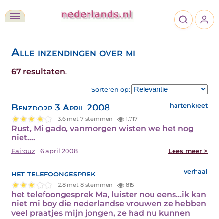
Alle inzendingen over mi
67 resultaten.
Sorteren op:
Benzdorp 3 April 2008
hartenkreet
3.6 met 7 stemmen
1.717
Rust, Mi gado, vanmorgen wisten we het nog
niet.…
Fairouz
6 april 2008
Lees meer >
het telefoongesprek
verhaal
2.8 met 8 stemmen
815
het telefoongesprek Ma, luister nou eens…ik kan
niet mi boy die nederlandse vrouwen ze hebben
veel praatjes mijn jongen, ze had nu kunnen