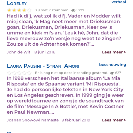
Loreley
verhaal
3.9 met 7 stemmen
1.277
Had ik di'j, wat zol ik di'j, Vader en Modder wilt
miej sloan, ‘k Mag neet meer met Driekusman
goan, Driekusman, Driekusman, Keer ow 's
umme en kiek mi's an. ‘Leuk hè, John, dat die
lieve mevrouw zo’n versje nog weet te zingen?
Zou ze uit de Achterhoek komen?’…
John de Wit
19 juni 2016
Lees meer >
Laura Pausini - Strani Amori
beschouwing
Er is nog niet op deze inzending gestemd.
627
In 1998 verscheen het Italiaanse album 'La Mia
Risposta' en de Spaanse variant 'Mi Rispuesta'.
Je had de persoonlijke teksten in New York City
en Los Angeles geschreven. In 1999 ging je weer
op wereldtournee en zong je de soundtrack van
de film 'Message In A Bottle', met Kevin Costner
en Paul Newman.…
Joanan Snowowl Namaste
9 februari 2019
Lees meer >