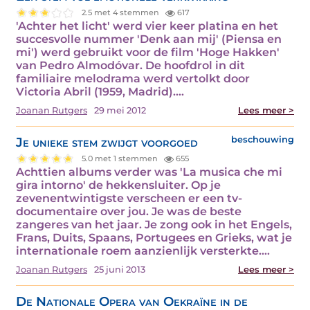
2.5 met 4 stemmen
617
'Achter het licht' werd vier keer platina en het
succesvolle nummer 'Denk aan mij' (Piensa en
mi') werd gebruikt voor de film 'Hoge Hakken'
van Pedro Almodóvar. De hoofdrol in dit
familiaire melodrama werd vertolkt door
Victoria Abril (1959, Madrid).…
Joanan Rutgers
29 mei 2012
Lees meer >
Je unieke stem zwijgt voorgoed
beschouwing
5.0 met 1 stemmen
655
Achttien albums verder was 'La musica che mi
gira intorno' de hekkensluiter. Op je
zevenentwintigste verscheen er een tv-
documentaire over jou. Je was de beste
zangeres van het jaar. Je zong ook in het Engels,
Frans, Duits, Spaans, Portugees en Grieks, wat je
internationale roem aanzienlijk versterkte.…
Joanan Rutgers
25 juni 2013
Lees meer >
De Nationale Opera van Oekraïne in de