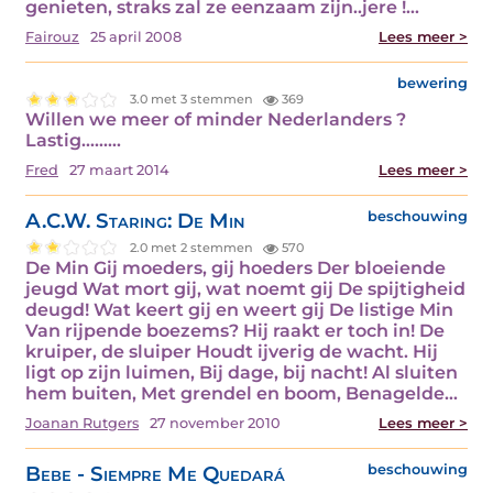
genieten, straks zal ze eenzaam zijn..jere !…
Fairouz
25 april 2008
Lees meer >
bewering
3.0 met 3 stemmen
369
Willen we meer of minder Nederlanders ?
Lastig......…
Fred
27 maart 2014
Lees meer >
A.C.W. Staring: De Min
beschouwing
2.0 met 2 stemmen
570
De Min Gij moeders, gij hoeders Der bloeiende
jeugd Wat mort gij, wat noemt gij De spijtigheid
deugd! Wat keert gij en weert gij De listige Min
Van rijpende boezems? Hij raakt er toch in! De
kruiper, de sluiper Houdt ijverig de wacht. Hij
ligt op zijn luimen, Bij dage, bij nacht! Al sluiten
hem buiten, Met grendel en boom, Benagelde…
Joanan Rutgers
27 november 2010
Lees meer >
Bebe - Siempre Me Quedará
beschouwing