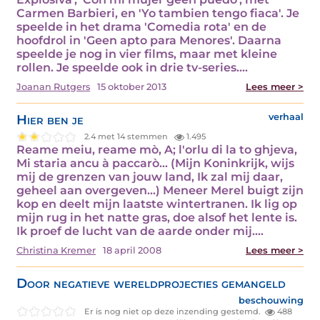
Carmen Barbieri, en 'Yo tambien tengo fiaca'. Je
speelde in het drama 'Comedia rota' en de
hoofdrol in 'Geen apto para Menores'. Daarna
speelde je nog in vier films, maar met kleine
rollen. Je speelde ook in drie tv-series.…
Joanan Rutgers
15 oktober 2013
Lees meer >
Hier ben je
verhaal
2.4 met 14 stemmen
1.495
Reame meiu, reame mò, A; l'orlu di la to ghjeva,
Mi staria ancu à paccarò… (Mijn Koninkrijk, wijs
mij de grenzen van jouw land, Ik zal mij daar,
geheel aan overgeven...) Meneer Merel buigt zijn
kop en deelt mijn laatste wintertranen. Ik lig op
mijn rug in het natte gras, doe alsof het lente is.
Ik proef de lucht van de aarde onder mij.…
Christina Kremer
18 april 2008
Lees meer >
Door negatieve wereldprojecties gemangeld
beschouwing
Er is nog niet op deze inzending gestemd.
488