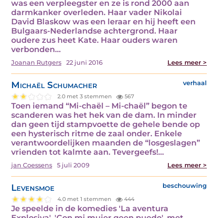
was een verpleegster en ze is rond 2000 aan
darmkanker overleden. Haar vader Nikolai
David Blaskow was een leraar en hij heeft een
Bulgaars-Nederlandse achtergrond. Haar
oudere zus heet Kate. Haar ouders waren
verbonden…
Joanan Rutgers
22 juni 2016
Lees meer >
Michaël Schumacher
verhaal
2.0 met 3 stemmen
567
Toen iemand “Mi-chaël – Mi-chaël” begon te
scanderen was het hek van de dam. In minder
dan geen tijd stampvoette de gehele bende op
een hysterisch ritme de zaal onder. Enkele
verantwoordelijken maanden de “losgeslagen”
vrienden tot kalmte aan. Tevergeefs!…
jan Coessens
5 juli 2009
Lees meer >
Levensmoe
beschouwing
4.0 met 1 stemmen
444
Je speelde in de komedies 'La aventura
Explosiva', 'Con mi mujer geen puedo', met