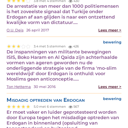
3.8 met 4 stemmen
430
De arrestatie van meer dan 1000 politiemensen
is het zoveelste signaal dat Turkije onder
Erdogan af aan glijden is naar een ontzettend
kwalijke vorm van dictatuur.…
O.U. Deis
26 april 2017
Lees meer >
bewering
3.4 met 5 stemmen
426
De inspanningen van militante bewegingen
ISIS, Boko Haram en Al Qaida zijn achterhaalde
vormen van ageren geworden nu de
onderliggende strategie van de firma 'mo-slim
wereldwijd' door Erdogan is onthuld: voor
Moslims geen anticonceptie..…
Ton Hettema
30 mei 2016
Lees meer >
Misdadig optreden van Erdogan
bewering
5.0 met 6 stemmen
567
Er moet vaker en luider geprotesteerd worden
door Europa tegen het misdadige optreden van
Erdogan in binnenland (opsluiting van