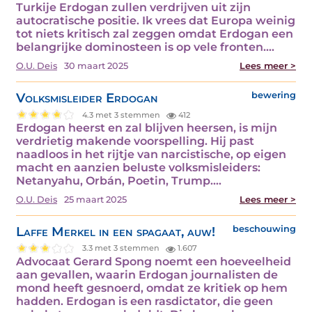
Turkije Erdogan zullen verdrijven uit zijn
autocratische positie. Ik vrees dat Europa weinig
tot niets kritisch zal zeggen omdat Erdogan een
belangrijke dominosteen is op vele fronten.…
O.U. Deis
30 maart 2025
Lees meer >
Volksmisleider Erdogan
bewering
4.3 met 3 stemmen
412
Erdogan heerst en zal blijven heersen, is mijn
verdrietig makende voorspelling. Hij past
naadloos in het rijtje van narcistische, op eigen
macht en aanzien beluste volksmisleiders:
Netanyahu, Orbán, Poetin, Trump.…
O.U. Deis
25 maart 2025
Lees meer >
Laffe Merkel in een spagaat, auw!
beschouwing
3.3 met 3 stemmen
1.607
Advocaat Gerard Spong noemt een hoeveelheid
aan gevallen, waarin Erdogan journalisten de
mond heeft gesnoerd, omdat ze kritiek op hem
hadden. Erdogan is een rasdictator, die geen