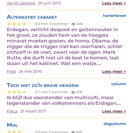
Jan R. Lønsing
20 juni 2013
Lees meer >
Alternatief cabaret
hartenkreet
4.0 met 5 stemmen
448
Erdogan, verlicht despoot en geitenneuker in
het groot, ze zouden hem van de hoogste
minaret moeten gooien, de homo. Obama, de
nigger die de trigger niet kan overhalen, schiet
zichzelf in de voet, zwart voor de ogen. Mark
Rutte, die durft niet uit de kast te komen, laat
staan uit het kabinet. Wat een watje.…
Fred
24 mei 2016
Lees meer >
Toch niet zo’n brave hendrik
column
3.7 met 3 stemmen
478
Ik blijf dus voorstander van multiculti, maar
tegenstander van volksmenners als Erdogan.…
FraLa
21 maart 2017
Lees meer >
Mol
dagcolumn
3.0 met 3 stemmen
809