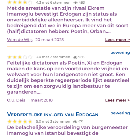
4.3 met 6 stemmen
483
Met de arrestatie van zijn rivaal Ekrem
Imamoglu bevestigt Erdogan zijn status als
onverbiddelijke alleenheerser. Ik vind het
bedreigend dat we in Europa meer van dit soort
(half)dictatoren hebben: Poetin, Orban.…
Wim de Wijs
20 maart 2025
Lees meer >
bewering
3.0 met 2 stemmen
956
Feitelijke dictatoren als Poetin, Xi en Erdogan
maken de kans op een voortdurende vrijheid en
welvaart voor hun landgenoten niet groot. Een
duidelijk beperkte regeerperiode lijkt essentieel
te zijn om een zorgvuldig landbestuur te
garanderen.…
O.U. Deis
1 maart 2018
Lees meer >
Verderfelijke invloed van Erdogan
bewering
5.0 met 3 stemmen
471
De belachelijke veroordeling van burgemeester
Imamoglu van Istanbul bevestigt de