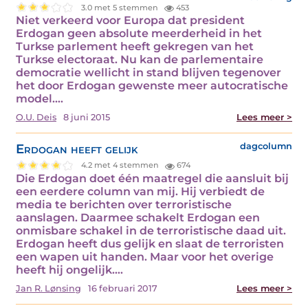
3.0 met 5 stemmen
453
Niet verkeerd voor Europa dat president
Erdogan geen absolute meerderheid in het
Turkse parlement heeft gekregen van het
Turkse electoraat. Nu kan de parlementaire
democratie wellicht in stand blijven tegenover
het door Erdogan gewenste meer autocratische
model.…
O.U. Deis
8 juni 2015
Lees meer >
Erdogan heeft gelijk
dagcolumn
4.2 met 4 stemmen
674
Die Erdogan doet één maatregel die aansluit bij
een eerdere column van mij. Hij verbiedt de
media te berichten over terroristische
aanslagen. Daarmee schakelt Erdogan een
onmisbare schakel in de terroristische daad uit.
Erdogan heeft dus gelijk en slaat de terroristen
een wapen uit handen. Maar voor het overige
heeft hij ongelijk.…
Jan R. Lønsing
16 februari 2017
Lees meer >