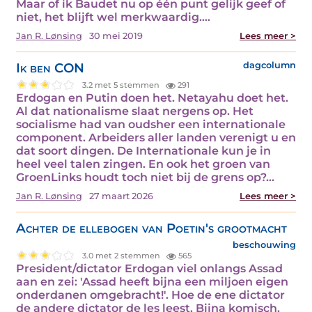
Maar of ik Baudet nu op één punt gelijk geef of
niet, het blijft wel merkwaardig.…
Jan R. Lønsing
30 mei 2019
Lees meer >
Ik ben CON
dagcolumn
3.2 met 5 stemmen
291
Erdogan en Putin doen het. Netayahu doet het.
Al dat nationalisme slaat nergens op. Het
socialisme had van oudsher een internationale
component. Arbeiders aller landen verenigt u en
dat soort dingen. De Internationale kun je in
heel veel talen zingen. En ook het groen van
GroenLinks houdt toch niet bij de grens op?…
Jan R. Lønsing
27 maart 2026
Lees meer >
Achter de ellebogen van Poetin's grootmacht
beschouwing
3.0 met 2 stemmen
565
President/dictator Erdogan viel onlangs Assad
aan en zei: 'Assad heeft bijna een miljoen eigen
onderdanen omgebracht!'. Hoe de ene dictator
de andere dictator de les leest. Bijna komisch.