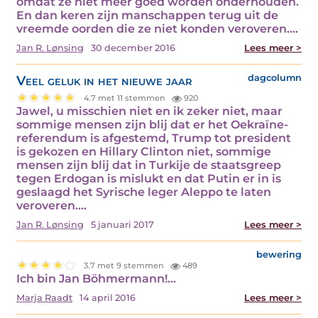
omdat ze niet meer goed worden onderhouden.
En dan keren zijn manschappen terug uit de
vreemde oorden die ze niet konden veroveren.…
Jan R. Lønsing
30 december 2016
Lees meer >
Veel geluk in het nieuwe jaar
dagcolumn
4.7 met 11 stemmen
920
Jawel, u misschien niet en ik zeker niet, maar
sommige mensen zijn blij dat er het Oekraïne-
referendum is afgestemd, Trump tot president
is gekozen en Hillary Clinton niet, sommige
mensen zijn blij dat in Turkije de staatsgreep
tegen Erdogan is mislukt en dat Putin er in is
geslaagd het Syrische leger Aleppo te laten
veroveren.…
Jan R. Lønsing
5 januari 2017
Lees meer >
bewering
3.7 met 9 stemmen
489
Ich bin Jan Böhmermann!…
Marja Raadt
14 april 2016
Lees meer >