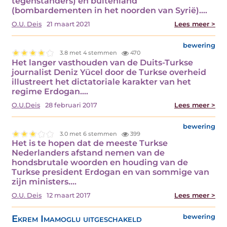
tegenstanders) en buitenland
(bombardementen in het noorden van Syrië).…
O.U. Deis
21 maart 2021
Lees meer >
bewering
3.8 met 4 stemmen
470
Het langer vasthouden van de Duits-Turkse
journalist Deniz Yücel door de Turkse overheid
illustreert het dictatoriale karakter van het
regime Erdogan.…
O.U.Deis
28 februari 2017
Lees meer >
bewering
3.0 met 6 stemmen
399
Het is te hopen dat de meeste Turkse
Nederlanders afstand nemen van de
hondsbrutale woorden en houding van de
Turkse president Erdogan en van sommige van
zijn ministers.…
O.U. Deis
12 maart 2017
Lees meer >
Ekrem Imamoglu uitgeschakeld
bewering