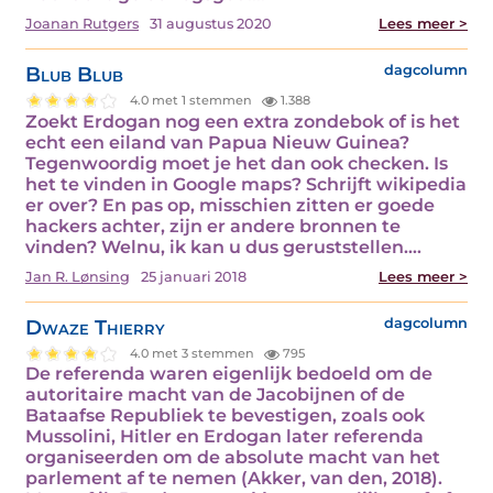
Joanan Rutgers
31 augustus 2020
Lees meer >
Blub Blub
dagcolumn
4.0 met 1 stemmen
1.388
Zoekt Erdogan nog een extra zondebok of is het
echt een eiland van Papua Nieuw Guinea?
Tegenwoordig moet je het dan ook checken. Is
het te vinden in Google maps? Schrijft wikipedia
er over? En pas op, misschien zitten er goede
hackers achter, zijn er andere bronnen te
vinden? Welnu, ik kan u dus geruststellen.…
Jan R. Lønsing
25 januari 2018
Lees meer >
Dwaze Thierry
dagcolumn
4.0 met 3 stemmen
795
De referenda waren eigenlijk bedoeld om de
autoritaire macht van de Jacobijnen of de
Bataafse Republiek te bevestigen, zoals ook
Mussolini, Hitler en Erdogan later referenda
organiseerden om de absolute macht van het
parlement af te nemen (Akker, van den, 2018).