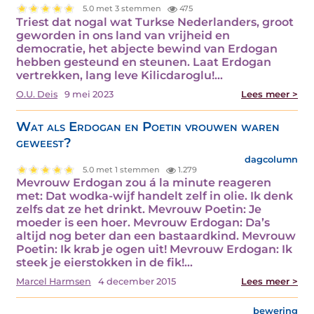
5.0 met 3 stemmen
475
Triest dat nogal wat Turkse Nederlanders, groot
geworden in ons land van vrijheid en
democratie, het abjecte bewind van Erdogan
hebben gesteund en steunen. Laat Erdogan
vertrekken, lang leve Kilicdaroglu!…
O.U. Deis
9 mei 2023
Lees meer >
Wat als Erdogan en Poetin vrouwen waren
geweest?
dagcolumn
5.0 met 1 stemmen
1.279
Mevrouw Erdogan zou á la minute reageren
met: Dat wodka-wijf handelt zelf in olie. Ik denk
zelfs dat ze het drinkt. Mevrouw Poetin: Je
moeder is een hoer. Mevrouw Erdogan: Da’s
altijd nog beter dan een bastaardkind. Mevrouw
Poetin: Ik krab je ogen uit! Mevrouw Erdogan: Ik
steek je eierstokken in de fik!…
Marcel Harmsen
4 december 2015
Lees meer >
bewering