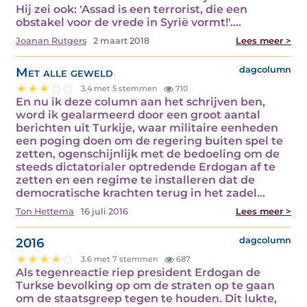
Hij zei ook: 'Assad is een terrorist, die een
obstakel voor de vrede in Syrië vormt!'.…
Joanan Rutgers
2 maart 2018
Lees meer >
Met alle geweld
dagcolumn
3.4 met 5 stemmen
710
En nu ik deze column aan het schrijven ben,
word ik gealarmeerd door een groot aantal
berichten uit Turkije, waar militaire eenheden
een poging doen om de regering buiten spel te
zetten, ogenschijnlijk met de bedoeling om de
steeds dictatorialer optredende Erdogan af te
zetten en een regime te installeren dat de
democratische krachten terug in het zadel…
Ton Hettema
16 juli 2016
Lees meer >
2016
dagcolumn
3.6 met 7 stemmen
687
Als tegenreactie riep president Erdogan de
Turkse bevolking op om de straten op te gaan
om de staatsgreep tegen te houden. Dit lukte,