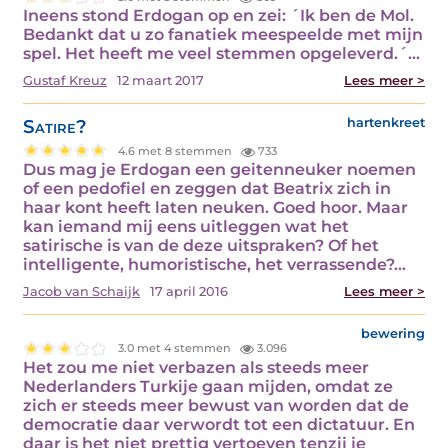
Ineens stond Erdogan op en zei: ´Ik ben de Mol.
Bedankt dat u zo fanatiek meespeelde met mijn
spel. Het heeft me veel stemmen opgeleverd.´…
Gustaf Kreuz
12 maart 2017
Lees meer >
Satire?
hartenkreet
4.6 met 8 stemmen
733
Dus mag je Erdogan een geitenneuker noemen
of een pedofiel en zeggen dat Beatrix zich in
haar kont heeft laten neuken. Goed hoor. Maar
kan iemand mij eens uitleggen wat het
satirische is van de deze uitspraken? Of het
intelligente, humoristische, het verrassende?…
Jacob van Schaijk
17 april 2016
Lees meer >
bewering
3.0 met 4 stemmen
3.096
Het zou me niet verbazen als steeds meer
Nederlanders Turkije gaan mijden, omdat ze
zich er steeds meer bewust van worden dat de
democratie daar verwordt tot een dictatuur. En
daar is het niet prettig vertoeven tenzij je