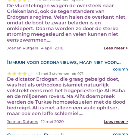
De vluchtelingen wagen de oversteek naar
Griekenland, ook de tegenstanders van
Erdogan's regime. Velen halen de overkant niet,
omdat de boot te zwaar beladen is en
omkiepert. Daarna worden ze door de sterke
stroming meegesleurd en velen kunnen niet
eens zwemmen.…
Joanan Rutgers
4 april 2018
Lees meer >
Immuun voor coronanieuws, maar niet voor...
column
4.3 met 3 stemmen
407
De dictator Erdogan, die graag gebelgd doet,
was het als orthodoxe islamiet natuurlijk
volstrekt eens met het hogepriestertje Ali Baba
en de miljoenen rovers. Na Ali's doempreek
werden de Turkse homoseksuelen met de dood
bedreigd. Ali is niet alleen een vuile ophitser,
maar ook een laffe schlemiel.…
Joanan Rutgers
12 mei 2020
Lees meer >
column