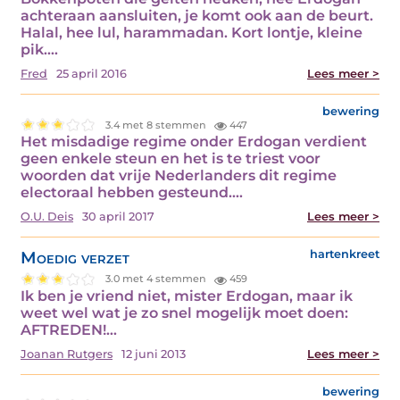
achteraan aansluiten, je komt ook aan de beurt.
Halal, hee lul, harammadan. Kort lontje, kleine
pik.…
Fred
25 april 2016
Lees meer >
bewering
3.4 met 8 stemmen
447
Het misdadige regime onder Erdogan verdient
geen enkele steun en het is te triest voor
woorden dat vrije Nederlanders dit regime
electoraal hebben gesteund.…
O.U. Deis
30 april 2017
Lees meer >
Moedig verzet
hartenkreet
3.0 met 4 stemmen
459
Ik ben je vriend niet, mister Erdogan, maar ik
weet wel wat je zo snel mogelijk moet doen:
AFTREDEN!…
Joanan Rutgers
12 juni 2013
Lees meer >
bewering