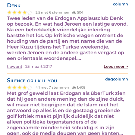
Denk
column
3.5 met 6 stemmen
504
Twee leden van de Erdogan Applausclub Denk
op bezoek. En wat had Jeroen een lastige avond.
Na een betrekkelijk vriendelijke inleiding
barstte het los. Op kritische vragen omtrent de
houding van de partij en met name die van de
Heer Kuzu tijdens het Turkse weekendje,
werden Jeroen en de andere gasten vergast op
een orientaals woordenspel.…
trawant
25 maart 2017
Lees meer >
Silence or i kill you
dagcolumn
4.1 met 7 stemmen
1.408
Met grof geweld laat Erdogan als überTurk zien
dat hij geen andere mening dan de zijne duldt,
wil maar niet begrijpen dat de Islam niet het
antwoord op alles is en de gestaag groeiende
golf kritiek maakt pijnlijk duidelijk dat niet
alleen politieke tegenstanders of de
zogenaamde minderheid schuldig is in zijn
ogen, ook de media deugen van geen kanten…