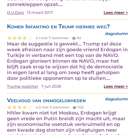
zonnekleppen opzet.…
O.U.Deis
13 maart 2017
Lees meer >
Komen Infantino en Trump hiermee weg?
dagcolumn
4.1 met 7 stemmen
94
Maar de suggestie is gewekt… Trump zal deze
week afreizen naar zijn goede vriend Erdogan in
Turkije in verband met een top van de NAVO.
Erdogan glorieert binnen de NAVO, maar het
blijft zaak erop te wijzen dat hij de democratie
in eigen land al lang om zeep heeft geholpen
door politieke opponenten op te sluiten.…
Trump-watcher
7 juli 2026
Lees meer >
Veelvoud van onmogelijkheden
dagcolumn
4.0 met 3 stemmen
702
Hitler kwam niet tot Moskou, Erdogan krijgt
geen vrede en Putin breidt zijn macht uit, maar
zijn economische voetstuk verkruimeld en op
een kwade dag storten zijn vliegtuigen neer