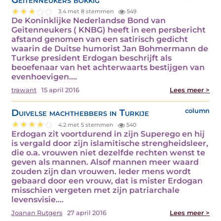
3.4 met 8 stemmen
549
De Koninklijke Nederlandse Bond van
Geitenneukers ( KNBG) heeft in een persbericht
afstand genomen van een satirisch gedicht
waarin de Duitse humorist Jan Bohmermann de
Turkse president Erdogan beschrijft als
beoefenaar van het achterwaarts bestijgen van
evenhoevigen.…
trawant
15 april 2016
Lees meer >
Duivelse machthebbers in Turkije
column
4.2 met 5 stemmen
540
Erdogan zit voortdurend in zijn Superego en hij
is vergald door zijn islamitische strengheidsleer,
die o.a. vrouwen niet dezelfde rechten wenst te
geven als mannen. Alsof mannen meer waard
zouden zijn dan vrouwen. Ieder mens wordt
gebaard door een vrouw, dat is mister Erdogan
misschien vergeten met zijn patriarchale
levensvisie.…
Joanan Rutgers
27 april 2016
Lees meer >