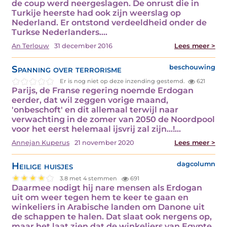
de coup werd neergeslagen. De onrust die in
Turkije heerste had ook zijn weerslag op
Nederland. Er ontstond verdeeldheid onder de
Turkse Nederlanders.…
An Terlouw
31 december 2016
Lees meer >
Spanning over terrorisme
beschouwing
Er is nog niet op deze inzending gestemd.
621
Parijs, de Franse regering noemde Erdogan
eerder, dat wil zeggen vorige maand,
'onbeschoft' en dit allemaal terwijl naar
verwachting in de zomer van 2050 de Noordpool
voor het eerst helemaal ijsvrij zal zijn...!…
Annejan Kuperus
21 november 2020
Lees meer >
Heilige huisjes
dagcolumn
3.8 met 4 stemmen
691
Daarmee nodigt hij nare mensen als Erdogan
uit om weer tegen hem te keer te gaan en
winkeliers in Arabische landen om Danone uit
de schappen te halen. Dat slaat ook nergens op,
maar het laat zien dat de winkeliers van Egypte