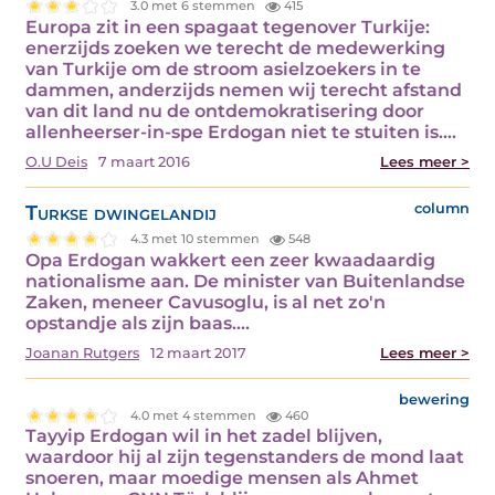
3.0 met 6 stemmen
415
Europa zit in een spagaat tegenover Turkije:
enerzijds zoeken we terecht de medewerking
van Turkije om de stroom asielzoekers in te
dammen, anderzijds nemen wij terecht afstand
van dit land nu de ontdemokratisering door
allenheerser-in-spe Erdogan niet te stuiten is.…
O.U Deis
7 maart 2016
Lees meer >
Turkse dwingelandij
column
4.3 met 10 stemmen
548
Opa Erdogan wakkert een zeer kwaadaardig
nationalisme aan. De minister van Buitenlandse
Zaken, meneer Cavusoglu, is al net zo'n
opstandje als zijn baas.…
Joanan Rutgers
12 maart 2017
Lees meer >
bewering
4.0 met 4 stemmen
460
Tayyip Erdogan wil in het zadel blijven,
waardoor hij al zijn tegenstanders de mond laat
snoeren, maar moedige mensen als Ahmet