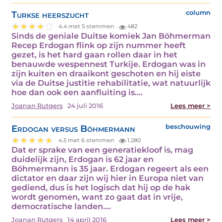
Turkse heerszucht
column
4.4 met 5 stemmen
482
Sinds de geniale Duitse komiek Jan Böhmerman
Recep Erdogan flink op zijn nummer heeft
gezet, is het hard gaan rollen daar in het
benauwde wespennest Turkije. Erdogan was in
zijn kuiten en draaikont geschoten en hij eiste
via de Duitse justitie rehabilitatie, wat natuurlijk
hoe dan ook een aanfluiting is.…
Joanan Rutgers
24 juli 2016
Lees meer >
Erdogan versus Böhmermann
beschouwing
4.5 met 6 stemmen
1.280
Dat er sprake van een generatiekloof is, mag
duidelijk zijn, Erdogan is 62 jaar en
Böhmermann is 35 jaar. Erdogan regeert als een
dictator en daar zijn wij hier in Europa niet van
gediend, dus is het logisch dat hij op de hak
wordt genomen, want zo gaat dat in vrije,
democratische landen.…
Joanan Rutgers
14 april 2016
Lees meer >