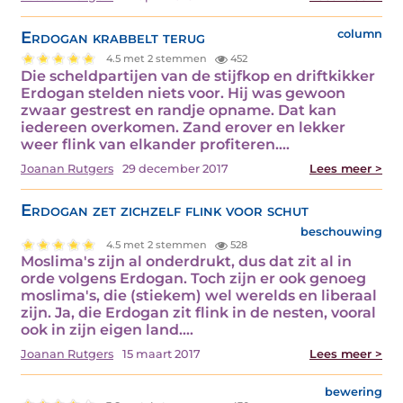
Erdogan krabbelt terug
column
4.5 met 2 stemmen
452
Die scheldpartijen van de stijfkop en driftkikker
Erdogan stelden niets voor. Hij was gewoon
zwaar gestrest en randje opname. Dat kan
iedereen overkomen. Zand erover en lekker
weer flink van elkander profiteren.…
Joanan Rutgers
29 december 2017
Lees meer >
Erdogan zet zichzelf flink voor schut
beschouwing
4.5 met 2 stemmen
528
Moslima's zijn al onderdrukt, dus dat zit al in
orde volgens Erdogan. Toch zijn er ook genoeg
moslima's, die (stiekem) wel werelds en liberaal
zijn. Ja, die Erdogan zit flink in de nesten, vooral
ook in zijn eigen land.…
Joanan Rutgers
15 maart 2017
Lees meer >
bewering