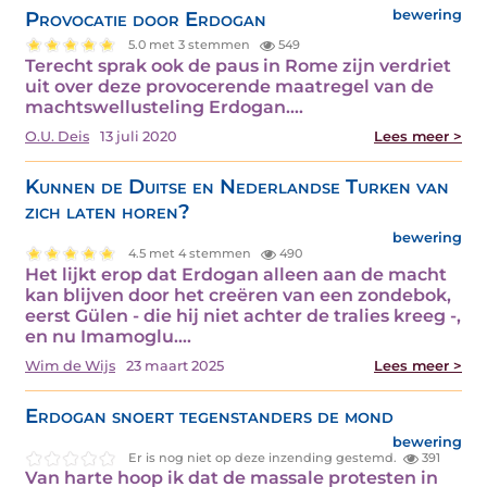
Provocatie door Erdogan
bewering
5.0 met 3 stemmen
549
Terecht sprak ook de paus in Rome zijn verdriet
uit over deze provocerende maatregel van de
machtswellusteling Erdogan.…
O.U. Deis
13 juli 2020
Lees meer >
Kunnen de Duitse en Nederlandse Turken van
zich laten horen?
bewering
4.5 met 4 stemmen
490
Het lijkt erop dat Erdogan alleen aan de macht
kan blijven door het creëren van een zondebok,
eerst Gülen - die hij niet achter de tralies kreeg -,
en nu Imamoglu.…
Wim de Wijs
23 maart 2025
Lees meer >
Erdogan snoert tegenstanders de mond
bewering
Er is nog niet op deze inzending gestemd.
391
Van harte hoop ik dat de massale protesten in