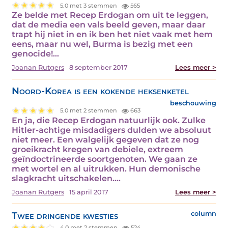
5.0 met 3 stemmen
565
Ze belde met Recep Erdogan om uit te leggen,
dat de media een vals beeld geven, maar daar
trapt hij niet in en ik ben het niet vaak met hem
eens, maar nu wel, Burma is bezig met een
genocide!…
Joanan Rutgers
8 september 2017
Lees meer >
Noord-Korea is een kokende heksenketel
beschouwing
5.0 met 2 stemmen
663
En ja, die Recep Erdogan natuurlijk ook. Zulke
Hitler-achtige misdadigers dulden we absoluut
niet meer. Een walgelijk gegeven dat ze nog
groeikracht kregen van debiele, extreem
geïndoctrineerde soortgenoten. We gaan ze
met wortel en al uitrukken. Hun demonische
slagkracht uitschakelen.…
Joanan Rutgers
15 april 2017
Lees meer >
Twee dringende kwesties
column
4.0 met 2 stemmen
524