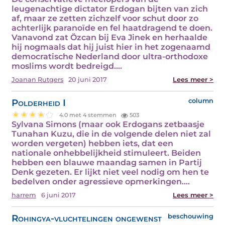
leugenachtige dictator Erdogan bijten van zich
af, maar ze zetten zichzelf voor schut door zo
achterlijk paranoïde en fel haatdragend te doen.
Vanavond zat Özcan bij Eva Jinek en herhaalde
hij nogmaals dat hij juist hier in het zogenaamd
democratische Nederland door ultra-orthodoxe
moslims wordt bedreigd.…
Joanan Rutgers
20 juni 2017
Lees meer >
Polderheid I
column
4.0 met 4 stemmen
503
Sylvana Simons (maar ook Erdogans zetbaasje
Tunahan Kuzu, die in de volgende delen niet zal
worden vergeten) hebben iets, dat een
nationale onhebbelijkheid stimuleert. Beiden
hebben een blauwe maandag samen in Partij
Denk gezeten. Er lijkt niet veel nodig om hen te
bedelven onder agressieve opmerkingen.…
harrem
6 juni 2017
Lees meer >
Rohingya-vluchtelingen ongewenst
beschouwing