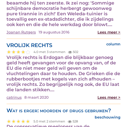
beaamde hij ten zeerste. Ik zei nog: 'Sommige
schijnbare democratie herbergt gewoonweg
pure tirannie in zich!' Een Weleda-tuinier is
toevallig een ex-stadsdichter, die ik zijdelings
ook ken en die de hele werkdag door blowt.…
Joanan Rutgers
19 augustus 2016
Lees meer >
VROLIJK RECHTS
column
4.0 met 3 stemmen
502
Vrolijk rechts is Erdogan die blijkbaar genoeg
geld heeft gevangen voor de opvang van, of de
EU die niet meer geld wil geven om de
vluchtelingen daar te houden. De Grieken die de
rubberbootjes met kogels van zich afhouden –
vrolijk rechts. Zo begrijpelijk nog ook, de EU laat
die landen stikken.…
catrinus
8 maart 2020
Lees meer >
Wat is erger: moorden of drugs gebruiken?
beschouwing
5.0 met 2 stemmen
528
De conservatieve meelopers van de