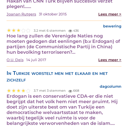
Hakan van CNN Türk blijven succesvol verzet
plegen!...…
Joanan Rutgers
31 oktober 2015
Lees meer >
bewering
3.2 met 6 stemmen
436
Hoe lang zullen de Verenigde Naties nog
moeten gedogen dat eenlingen (b.v Erdogan) of
partijen (de Communistische Partij in China)
hun bevolking terroriseren?…
O.U. Deis
14 juli 2017
Lees meer >
In Turkije worstelt men met elkaar en met
zichzelf
dagcolumn
3.7 met 3 stemmen
668
Erdogan is een conservatieve CDA-er die niet
begrijpt dat het volk hem niet meer pruimt. Hij
doet zijn uiterste best om van Turkije een
democratische welvaartsstaat te maken,
waarbij tegelijk veel ruimte is voor de
belangrijkste verworvenheden van de islam.…