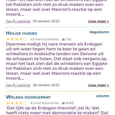
tot Pakistan zich niet zo druk maken over een
leraar, maar wel over Macron’s reactie op een
moord.…
Jan R. Lønsing
29 oktober 2020
Lees meer >
Heilige huisjes
dagcolumn
4.0 met 2 stemmen
752
Daarmee nodigt hij nare mensen als Erdogan
uit om weer tegen hem te keer te gaan en
winkeliers in Arabische landen om Danone uit
de schappen te halen. Dat slaat ook nergens op,
maar het laat zien dat de winkeliers van Egypte
tot Pakistan zich niet zo druk maken over een
leraar, maar wel over Macrons reactie op een
moord.…
Jan R. Lønsing
28 oktober 2020
Lees meer >
Weleda doorgeprikt
column
4.2 met 8 stemmen
8.063
'Dat lijkt op de Erdogan-tirannie!', zei ik, 'dat
heeft niets meer met democratie te maken!' Dat