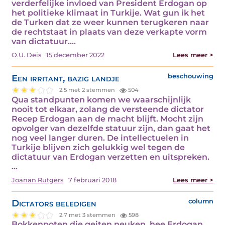
verderfelijke invloed van President Erdogan op
het politieke klimaat in Turkije. Wat gun ik het
de Turken dat ze weer kunnen terugkeren naar
de rechtstaat in plaats van deze verkapte vorm
van dictatuur.…
O.U. Deis
15 december 2022
Lees meer >
Een irritant, bazig landje
beschouwing
2.5 met 2 stemmen
504
Qua standpunten komen we waarschijnlijk
nooit tot elkaar, zolang de versteende dictator
Recep Erdogan aan de macht blijft. Mocht zijn
opvolger van dezelfde statuur zijn, dan gaat het
nog veel langer duren. De intellectuelen in
Turkije blijven zich gelukkig wel tegen de
dictatuur van Erdogan verzetten en uitspreken.
…
Joanan Rutgers
7 februari 2018
Lees meer >
Dictators beledigen
column
2.7 met 3 stemmen
598
Bokkenpoten die geiten neuken, hee Erdogan