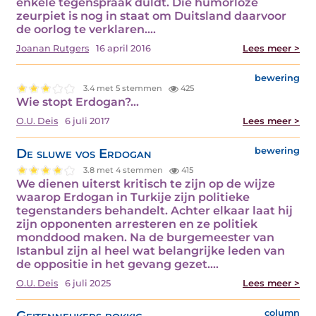
enkele tegenspraak duldt. Die humorloze
zeurpiet is nog in staat om Duitsland daarvoor
de oorlog te verklaren.…
Joanan Rutgers
16 april 2016
Lees meer >
bewering
3.4 met 5 stemmen
425
Wie stopt Erdogan?…
O.U. Deis
6 juli 2017
Lees meer >
De sluwe vos Erdogan
bewering
3.8 met 4 stemmen
415
We dienen uiterst kritisch te zijn op de wijze
waarop Erdogan in Turkije zijn politieke
tegenstanders behandelt. Achter elkaar laat hij
zijn opponenten arresteren en ze politiek
monddood maken. Na de burgemeester van
Istanbul zijn al heel wat belangrijke leden van
de oppositie in het gevang gezet.…
O.U. Deis
6 juli 2025
Lees meer >
Geitenneukers bokkig
column