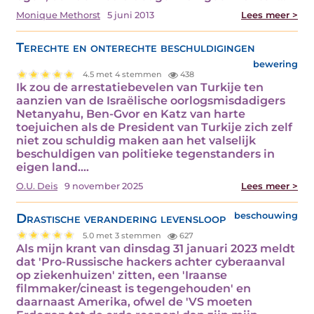
Monique Methorst
5 juni 2013
Lees meer >
Terechte en onterechte beschuldigingen
bewering
4.5 met 4 stemmen
438
Ik zou de arrestatiebevelen van Turkije ten
aanzien van de Israëlische oorlogsmisdadigers
Netanyahu, Ben-Gvor en Katz van harte
toejuichen als de President van Turkije zich zelf
niet zou schuldig maken aan het valselijk
beschuldigen van politieke tegenstanders in
eigen land.…
O.U. Deis
9 november 2025
Lees meer >
Drastische verandering levensloop
beschouwing
5.0 met 3 stemmen
627
Als mijn krant van dinsdag 31 januari 2023 meldt
dat 'Pro-Russische hackers achter cyberaanval
op ziekenhuizen' zitten, een 'Iraanse
filmmaker/cineast is tegengehouden' en
daarnaast Amerika, ofwel de 'VS moeten