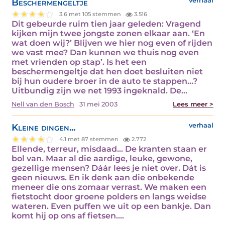
Beschermengeltje
verhaal
3.6 met 105 stemmen
3.516
Dit gebeurde ruim tien jaar geleden: Vragend
kijken mijn twee jongste zonen elkaar aan. ‘En
wat doen wij?’ Blijven we hier nog even of rijden
we vast mee? Dan kunnen we thuis nog even
met vrienden op stap’. Is het een
beschermengeltje dat hen doet besluiten niet
bij hun oudere broer in de auto te stappen…?
Uitbundig zijn we net 1993 ingeknald. De…
Nell van den Bosch
31 mei 2003
Lees meer >
Kleine dingen...
verhaal
4.1 met 87 stemmen
2.772
Ellende, terreur, misdaad… De kranten staan er
bol van. Maar al die aardige, leuke, gewone,
gezellige mensen? Dáár lees je niet over. Dát is
geen nieuws. En ik denk aan die onbekende
meneer die ons zomaar verrast. We maken een
fietstocht door groene polders en langs weidse
wateren. Even puffen we uit op een bankje. Dan
komt hij op ons af fietsen.…