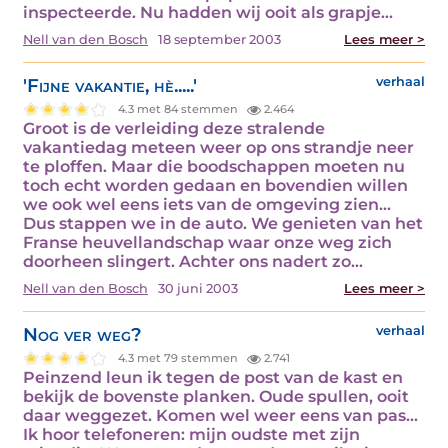
inspecteerde. Nu hadden wij ooit als grapje…
Nell van den Bosch
18 september 2003
Lees meer >
'Fijne vakantie, hè.....'
verhaal
4.3 met 84 stemmen
2.464
Groot is de verleiding deze stralende
vakantiedag meteen weer op ons strandje neer
te ploffen. Maar die boodschappen moeten nu
toch echt worden gedaan en bovendien willen
we ook wel eens iets van de omgeving zien...
Dus stappen we in de auto. We genieten van het
Franse heuvellandschap waar onze weg zich
doorheen slingert. Achter ons nadert zo…
Nell van den Bosch
30 juni 2003
Lees meer >
Nog ver weg?
verhaal
4.3 met 79 stemmen
2.741
Peinzend leun ik tegen de post van de kast en
bekijk de bovenste planken. Oude spullen, ooit
daar weggezet. Komen wel weer eens van pas...
Ik hoor telefoneren: mijn oudste met zijn