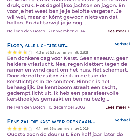
druk, druk. Het dagelijkse jachten en jagen. En
voor je het weet ben je je belofte vergeten. Je
wil wel, maar er kómt gewoon niets van dat
bellen. En dat terwijl je je nog…
Nell van den Bosch
21 november 2004
Lees meer >
Floep, alle lichtjes uit...
verhaal
4.3 met 53 stemmen
2.821
Een donkere dag voor Kerst. Geen sneeuw, geen
heldere vrieslucht. Nee, regen klettert tegen de
ramen en wind giert om het huis. Het schemert.
Door de natte ruiten zie ik in de tuin de
kerstlichtjes in de conifeer. Binnen is het
behaaglijk. De kerstboom straalt een zacht,
gedempt licht uit. Ik heb een paar sfeervolle
kersthoekjes gemaakt en ben nu bezig…
Nell van den Bosch
10 december 2003
Lees meer >
Eens zal die kast weer opengaan...
verhaal
4.1 met 58 stemmen
2.029
Oudste zoon de deur uit. Een half jaar later de