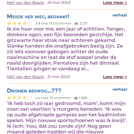
Nell van den Bosch
25 mei 2003
Lees meer >
Meisje ver weg, bedankt!
verhaal
3.8 met 110 stemmen
3.237
Ik zie haar voor me, een jaar of achttien. Tenger,
donkere ogen, een fijn besneden gezichtje. Het
gitzwarte haar strak naar achteren gekamd.
Slanke handen die onafgebroken bezig zijn. Ze
zit iets voorover gebogen achter de oude
naaimachine en laat de stof soepel onder de
naald doorglijden. Pantalons zijn het ditmaal.
Tientallen gingen er vandaag al…
Nell van den Bosch
21 mei 2003
Lees meer >
Dromen bedrog....???
verhaal
4.4 met 74 stemmen
1.858
‘Ik heb toch zó raar gedroomd, mam’, komt mijn
zoon van veertien ’s morgens beneden. ‘Ik was
op oude afgetrapte gympies aan het badminton
spelen. Mijn nieuwe sportschoenen was ik kwijt’.
Ik lach: ‘nou, dát zou zonde zijn!’ Nog geen
maand geleden hadden wij die nieuwe