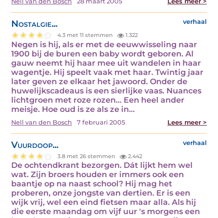
Nell van den Bosch
28 maart 2005
Lees meer >
Nostalgie...
verhaal
4.3 met 11 stemmen
1.322
Negen is hij, als er met de eeuwwisseling naar
1900 bij de buren een baby wordt geboren. Al
gauw neemt hij haar mee uit wandelen in haar
wagentje. Hij speelt vaak met haar. Twintig jaar
later geven ze elkaar het jawoord. Onder de
huwelijkscadeaus is een sierlijke vaas. Nuances
lichtgroen met roze rozen… Een heel ander
meisje. Hoe oud is ze als ze in…
Nell van den Bosch
7 februari 2005
Lees meer >
Vuurdoop...
verhaal
3.8 met 26 stemmen
2.442
De ochtendkrant bezorgen. Dát lijkt hem wel
wat. Zijn broers houden er immers ook een
baantje op na naast school? Hij mag het
proberen, onze jongste van dertien. Er is een
wijk vrij, wel een eind fietsen maar alla. Als hij
die eerste maandag om vijf uur 's morgens een