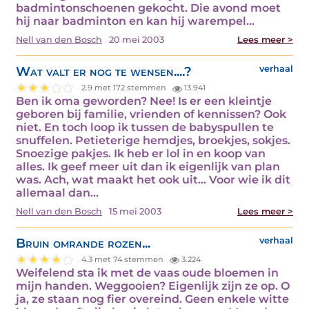
badmintonschoenen gekocht. Die avond moet
hij naar badminton en kan hij warempel…
Nell van den Bosch
20 mei 2003
Lees meer >
Wat valt er nog te wensen....?
verhaal
2.9 met 172 stemmen
13.941
Ben ik oma geworden? Nee! Is er een kleintje
geboren bij familie, vrienden of kennissen? Ook
niet. En toch loop ik tussen de babyspullen te
snuffelen. Petieterige hemdjes, broekjes, sokjes.
Snoezige pakjes. Ik heb er lol in en koop van
alles. Ik geef meer uit dan ik eigenlijk van plan
was. Ach, wat maakt het ook uit... Voor wie ik dit
allemaal dan…
Nell van den Bosch
15 mei 2003
Lees meer >
Bruin omrande rozen...
verhaal
4.3 met 74 stemmen
3.224
Weifelend sta ik met de vaas oude bloemen in
mijn handen. Weggooien? Eigenlijk zijn ze op. O
ja, ze staan nog fier overeind. Geen enkele witte