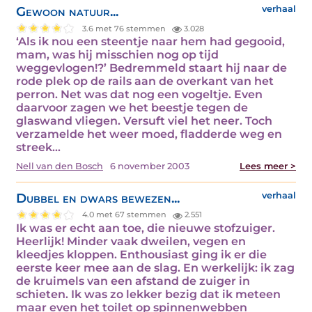
Gewoon natuur...
verhaal
3.6 met 76 stemmen
3.028
‘Als ik nou een steentje naar hem had gegooid,
mam, was hij misschien nog op tijd
weggevlogen!?’ Bedremmeld staart hij naar de
rode plek op de rails aan de overkant van het
perron. Net was dat nog een vogeltje. Even
daarvoor zagen we het beestje tegen de
glaswand vliegen. Versuft viel het neer. Toch
verzamelde het weer moed, fladderde weg en
streek…
Nell van den Bosch
6 november 2003
Lees meer >
Dubbel en dwars bewezen...
verhaal
4.0 met 67 stemmen
2.551
Ik was er echt aan toe, die nieuwe stofzuiger.
Heerlijk! Minder vaak dweilen, vegen en
kleedjes kloppen. Enthousiast ging ik er die
eerste keer mee aan de slag. En werkelijk: ik zag
de kruimels van een afstand de zuiger in
schieten. Ik was zo lekker bezig dat ik meteen
maar even het toilet op spinnenwebben