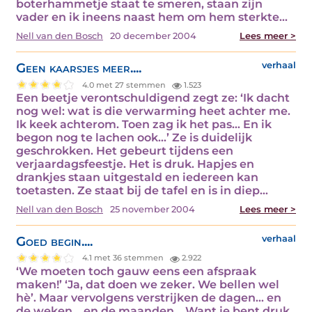
boterhammetje staat te smeren, staan zijn
vader en ik ineens naast hem om hem sterkte…
Nell van den Bosch
20 december 2004
Lees meer >
Geen kaarsjes meer....
verhaal
4.0 met 27 stemmen
1.523
Een beetje verontschuldigend zegt ze: ‘Ik dacht
nog wel: wat is die verwarming heet achter me.
Ik keek achterom. Toen zag ik het pas… En ik
begon nog te lachen ook...’ Ze is duidelijk
geschrokken. Het gebeurt tijdens een
verjaardagsfeestje. Het is druk. Hapjes en
drankjes staan uitgestald en iedereen kan
toetasten. Ze staat bij de tafel en is in diep…
Nell van den Bosch
25 november 2004
Lees meer >
Goed begin....
verhaal
4.1 met 36 stemmen
2.922
‘We moeten toch gauw eens een afspraak
maken!’ ‘Ja, dat doen we zeker. We bellen wel
hè’. Maar vervolgens verstrijken de dagen… en
de weken… en de maanden… Want je bent druk,