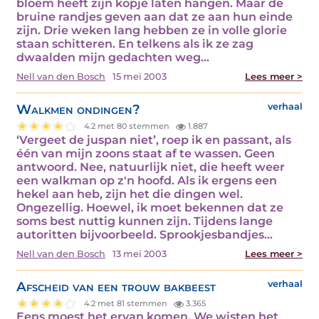
bloem heeft zijn kopje laten hangen. Maar de
bruine randjes geven aan dat ze aan hun einde
zijn. Drie weken lang hebben ze in volle glorie
staan schitteren. En telkens als ik ze zag
dwaalden mijn gedachten weg…
Nell van den Bosch
15 mei 2003
Lees meer >
Walkmen ondingen?
verhaal
4.2 met 80 stemmen
1.887
‘Vergeet de juspan niet’, roep ik en passant, als
één van mijn zoons staat af te wassen. Geen
antwoord. Nee, natuurlijk niet, die heeft weer
een walkman op z'n hoofd. Als ik ergens een
hekel aan heb, zijn het die dingen wel.
Ongezellig. Hoewel, ik moet bekennen dat ze
soms best nuttig kunnen zijn. Tijdens lange
autoritten bijvoorbeeld. Sprookjesbandjes…
Nell van den Bosch
13 mei 2003
Lees meer >
Afscheid van een trouw bakbeest
verhaal
4.2 met 81 stemmen
3.365
Eens moest het ervan komen. We wisten het