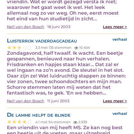
vriendin. Wat er wordt gezegd versta ik niet;
waarover het gaat weet ik wel. Het leek
allemaal nog zo ver weg. Oh nee, eerst moest
het eind van hun studietijd in zicht…
Nell van den Bosch
18 juni 2003
Lees meer >
Luisterrijk vaderdagcadeau
verhaal
3.3 met 135 stemmen
10.404
Zondagavond, half twaalf. Ik wacht. Een beetje
gespannen, benieuwd naar hun verhalen.
Frisdranken en hapjes staan klaar… Dat zal er
wel ingaan na zo’n avond. De sleutel in het slot.
Daar zijn ze! Wat luidruchtig stappen ze binnen:
vier zonen, twee schoondochters en mijn man.
Schorre stemmen laten mij weten dat het
fantastisch was, te gek. ‘En we hebben…
Nell van den Bosch
11 juni 2003
Lees meer >
De lamme helpt de blinde
verhaal
4.1 met 94 stemmen
2.939
Een vriendin van mij heeft MS. Ze kan nog best
een beetje uit de voeten, maar uitgebreid