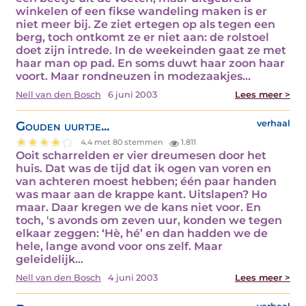
winkelen of een fikse wandeling maken is er
niet meer bij. Ze ziet ertegen op als tegen een
berg, toch ontkomt ze er niet aan: de rolstoel
doet zijn intrede. In de weekeinden gaat ze met
haar man op pad. En soms duwt haar zoon haar
voort. Maar rondneuzen in modezaakjes…
Nell van den Bosch
6 juni 2003
Lees meer >
Gouden uurtje...
verhaal
4.4 met 80 stemmen
1.811
Ooit scharrelden er vier dreumesen door het
huis. Dat was de tijd dat ik ogen van voren en
van achteren moest hebben; één paar handen
was maar aan de krappe kant. Uitslapen? Ho
maar. Daar kregen we de kans niet voor. En
toch, 's avonds om zeven uur, konden we tegen
elkaar zeggen: ‘Hè, hé’ en dan hadden we de
hele, lange avond voor ons zelf. Maar
geleidelijk…
Nell van den Bosch
4 juni 2003
Lees meer >