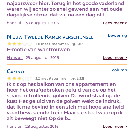
najaarsweer hier. Terug in het goede vaderland
waren wij echter zo snel gewend aan het oude
dagelijkse ritme, dat wij na een dag of t...
hans uil
30 augustus 2016
Lees meer >
Nieuw Tweede Kamer verschijnsel
bewering
3.0 met 8 stemmen
602
E-motie van wantrouwen
Hans uil
29 augustus 2016
Lees meer >
Casino
column
3.2 met 9 stemmen
3.331
Ik zit op het balkon van ons appartement en
hoor het onafgebroken geluid van de op het
strand uitrollende golven De wind staat op de
kust Het geluid van de golven wekt de indruk,
dat ik me bevind in een zich met hoge snelheid
voortbewegende trein Maar de stoel waarop ik
zit beweegt niet Op de b...
hans uil
28 augustus 2016
Lees meer >