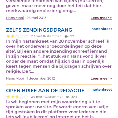
vervelende fenomeen van cijfers (nu sterren)
geven, maar meer nog door het feit dat hier
merkwaardig onplezierig omg...
Hans Mooi
26 mei 2013
Lees meer >
ZELFS ZENDINGSDDRANG
hartenkreet
2.3 met 16 stemmen
877
In mijn hartenkreet van 28 november schreef ik
over het onderwerp ‘beoordelingen op deze
site’. Bij een andere inzending schreef iemand
in zijn reactie: “…het stuk van Hans vond ik ver
onder de maat omdat hij zich daarin openlijk
keert tegen mensen die bijdragen schrijven over
religie. De t...
Hans Mooi
1 december 2012
Lees meer >
OPEN BRIEF AAN DE REDACTIE
hartenkreet
2.9 met 143 stemmen
1.546
Ik wil beginnen met mijn waardering uit te
spreken voor uw site. Er wordt enorm veel vrije
tijd gestoken in dit platform voor iedereen die
iets wil ‘publiceren’ op internet en het is