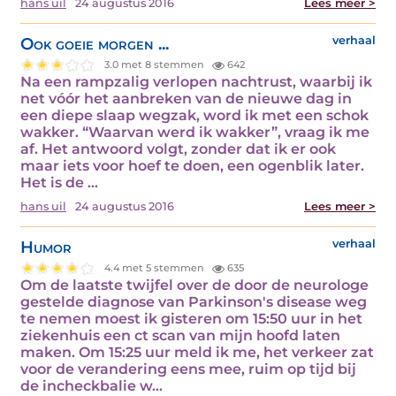
hans uil
24 augustus 2016
Lees meer >
Ook goeie morgen ...
verhaal
3.0 met 8 stemmen
642
Na een rampzalig verlopen nachtrust, waarbij ik
net vóór het aanbreken van de nieuwe dag in
een diepe slaap wegzak, word ik met een schok
wakker. “Waarvan werd ik wakker”, vraag ik me
af. Het antwoord volgt, zonder dat ik er ook
maar iets voor hoef te doen, een ogenblik later.
Het is de ...
hans uil
24 augustus 2016
Lees meer >
Humor
verhaal
4.4 met 5 stemmen
635
Om de laatste twijfel over de door de neurologe
gestelde diagnose van Parkinson's disease weg
te nemen moest ik gisteren om 15:50 uur in het
ziekenhuis een ct scan van mijn hoofd laten
maken. Om 15:25 uur meld ik me, het verkeer zat
voor de verandering eens mee, ruim op tijd bij
de incheckbalie w...