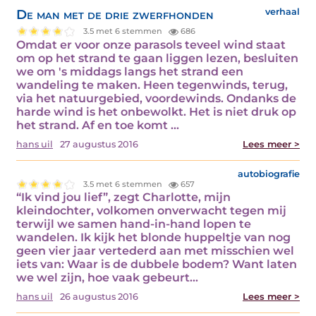
De man met de drie zwerfhonden
verhaal
3.5 met 6 stemmen
686
Omdat er voor onze parasols teveel wind staat
om op het strand te gaan liggen lezen, besluiten
we om 's middags langs het strand een
wandeling te maken. Heen tegenwinds, terug,
via het natuurgebied, voordewinds. Ondanks de
harde wind is het onbewolkt. Het is niet druk op
het strand. Af en toe komt ...
hans uil
27 augustus 2016
Lees meer >
autobiografie
3.5 met 6 stemmen
657
“Ik vind jou lief”, zegt Charlotte, mijn
kleindochter, volkomen onverwacht tegen mij
terwijl we samen hand-in-hand lopen te
wandelen. Ik kijk het blonde huppeltje van nog
geen vier jaar vertederd aan met misschien wel
iets van: Waar is de dubbele bodem? Want laten
we wel zijn, hoe vaak gebeurt...
hans uil
26 augustus 2016
Lees meer >