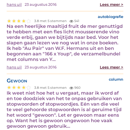
hans uil
23 augustus 2016
Lees meer >
autobiografie
3.8 met 5 stemmen
541
Na een heerlijke maaltijd fruit de mer genuttigd
te hebben met een fles licht mousserende vino
verde erbij, gaan we bijtijds naar bed. Voor het
slapen gaan lezen we nog wat in onze boeken.
Ik heb "Au Pair" van W.F. Hermans uit en ben
begonnen aan "166 x Youp", de verzamelbundel
met columns van Y...
hans uil
23 augustus 2016
Lees meer >
Gewoon
column
3.8 met 5 stemmen
960
Ik weet niet hoe het u vergaat, maar ik word af
en toe doodziek van het te onpas gebruiken van
stopwoorden of stopwoordjes. Eén van die veel
te veel gehoorde stopwoorden is al geruime tijd
het woord "gewoon". Let er gewoon maar eens
op. Want het is gewoon ongewoon hoe vaak
gewoon gewoon gebruik...