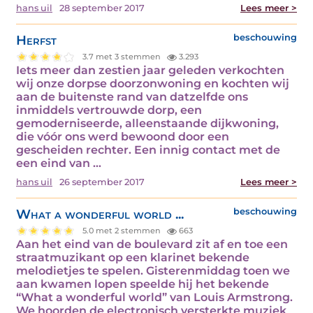
hans uil
28 september 2017
Lees meer >
Herfst
beschouwing
3.7 met 3 stemmen
3.293
Iets meer dan zestien jaar geleden verkochten
wij onze dorpse doorzonwoning en kochten wij
aan de buitenste rand van datzelfde ons
inmiddels vertrouwde dorp, een
gemoderniseerde, alleenstaande dijkwoning,
die vóór ons werd bewoond door een
gescheiden rechter. Een innig contact met de
een eind van ...
hans uil
26 september 2017
Lees meer >
What a wonderful world ...
beschouwing
5.0 met 2 stemmen
663
Aan het eind van de boulevard zit af en toe een
straatmuzikant op een klarinet bekende
melodietjes te spelen. Gisterenmiddag toen we
aan kwamen lopen speelde hij het bekende
“What a wonderful world” van Louis Armstrong.
We hoorden de electronisch versterkte muziek