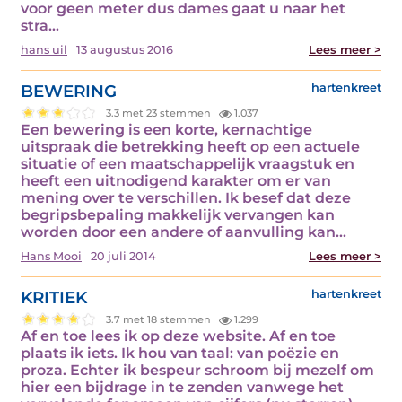
voor geen meter dus dames gaat u naar het
stra...
hans uil
13 augustus 2016
Lees meer >
BEWERING
hartenkreet
3.3 met 23 stemmen
1.037
Een bewering is een korte, kernachtige
uitspraak die betrekking heeft op een actuele
situatie of een maatschappelijk vraagstuk en
heeft een uitnodigend karakter om er van
mening over te verschillen. Ik besef dat deze
begripsbepaling makkelijk vervangen kan
worden door een andere of aanvulling kan...
Hans Mooi
20 juli 2014
Lees meer >
KRITIEK
hartenkreet
3.7 met 18 stemmen
1.299
Af en toe lees ik op deze website. Af en toe
plaats ik iets. Ik hou van taal: van poëzie en
proza. Echter ik bespeur schroom bij mezelf om
hier een bijdrage in te zenden vanwege het