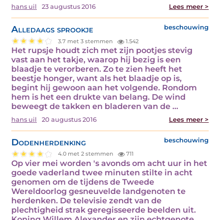
hans uil
23 augustus 2016
Lees meer >
Alledaags sprookje
beschouwing
3.7 met 3 stemmen
1.542
Het rupsje houdt zich met zijn pootjes stevig
vast aan het takje, waarop hij bezig is een
blaadje te verorberen. Zo te zien heeft het
beestje honger, want als het blaadje op is,
begint hij gewoon aan het volgende. Rondom
hem is het een drukte van belang. De wind
beweegt de takken en bladeren van de ...
hans uil
20 augustus 2016
Lees meer >
Dodenherdenking
beschouwing
4.0 met 2 stemmen
711
Op vier mei worden 's avonds om acht uur in het
goede vaderland twee minuten stilte in acht
genomen om de tijdens de Tweede
Wereldoorlog gesneuvelde landgenoten te
herdenken. De televisie zendt van de
plechtigheid strak geregisseerde beelden uit.
Koning Willem Alexander en zijn echtgenote