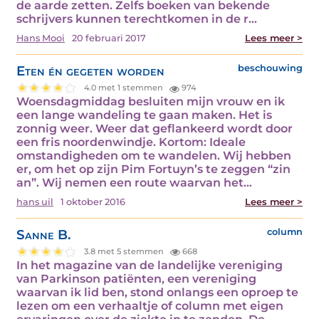
de aarde zetten. Zelfs boeken van bekende
schrijvers kunnen terechtkomen in de r...
Hans Mooi
20 februari 2017
Lees meer >
Eten én gegeten worden
beschouwing
4.0 met 1 stemmen
974
Woensdagmiddag besluiten mijn vrouw en ik
een lange wandeling te gaan maken. Het is
zonnig weer. Weer dat geflankeerd wordt door
een fris noordenwindje. Kortom: Ideale
omstandigheden om te wandelen. Wij hebben
er, om het op zijn Pim Fortuyn’s te zeggen “zin
an”. Wij nemen een route waarvan het...
hans uil
1 oktober 2016
Lees meer >
Sanne B.
column
3.8 met 5 stemmen
668
In het magazine van de landelijke vereniging
van Parkinson patiënten, een vereniging
waarvan ik lid ben, stond onlangs een oproep te
lezen om een verhaaltje of column met eigen