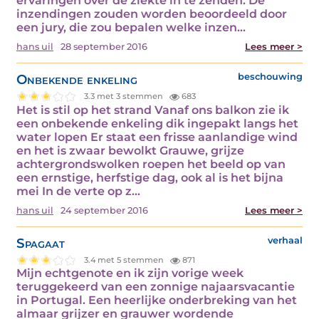
ervaringen over de ziekte in te zenden. De
inzendingen zouden worden beoordeeld door
een jury, die zou bepalen welke inzen...
hans uil
28 september 2016
Lees meer >
Onbekende enkeling
beschouwing
3.3 met 3 stemmen
683
Het is stil op het strand Vanaf ons balkon zie ik
een onbekende enkeling dik ingepakt langs het
water lopen Er staat een frisse aanlandige wind
en het is zwaar bewolkt Grauwe, grijze
achtergrondswolken roepen het beeld op van
een ernstige, herfstige dag, ook al is het bijna
mei In de verte op z...
hans uil
24 september 2016
Lees meer >
Spagaat
verhaal
3.4 met 5 stemmen
871
Mijn echtgenote en ik zijn vorige week
teruggekeerd van een zonnige najaarsvacantie
in Portugal. Een heerlijke onderbreking van het
almaar grijzer en grauwer wordende