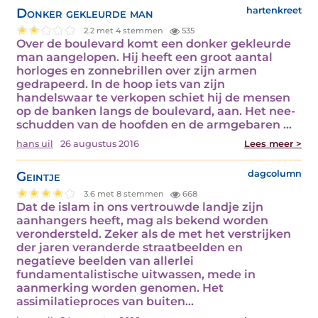
Donker gekleurde man
hartenkreet
2.2 met 4 stemmen
535
Over de boulevard komt een donker gekleurde
man aangelopen. Hij heeft een groot aantal
horloges en zonnebrillen over zijn armen
gedrapeerd. In de hoop iets van zijn
handelswaar te verkopen schiet hij de mensen
op de banken langs de boulevard, aan. Het nee-
schudden van de hoofden en de armgebaren ...
hans uil
26 augustus 2016
Lees meer >
Geintje
dagcolumn
3.6 met 8 stemmen
668
Dat de islam in ons vertrouwde landje zijn
aanhangers heeft, mag als bekend worden
verondersteld. Zeker als de met het verstrijken
der jaren veranderde straatbeelden en
negatieve beelden van allerlei
fundamentalistische uitwassen, mede in
aanmerking worden genomen. Het
assimilatieproces van buiten...