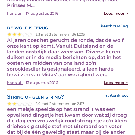
Prinses M...
hans uil
17 augustus 2016
Lees meer >
de wolf is terug
beschouwing
3.3 met 3 stemmen
1.205
Al jaren doet het gerucht de ronde, dat de wolf
onze kant op komt. Vanuit Duitsland en de
landen oostelijk daar weer van. Diverse keren
duiken er in de media berichten op, dat in het
oosten en midden van ons land zo'n
sprookjesdier is gesignaleerd, alleen harde
bewijzen van Midas' aanwezigheid wer...
hans uil
13 augustus 2016
Lees meer >
String of geen string?
hartenkreet
2.0 met 2 stemmen
2.117
een meisje speelde op het strand 't was een
opvallend dingetje het kwam door wat zij droeg
die dag een vrouwelijk rood stringetje zo'n klein
driehoekig stukje stof met uiteraard een veter
dat bij de één geweldig staat maar bij de ander