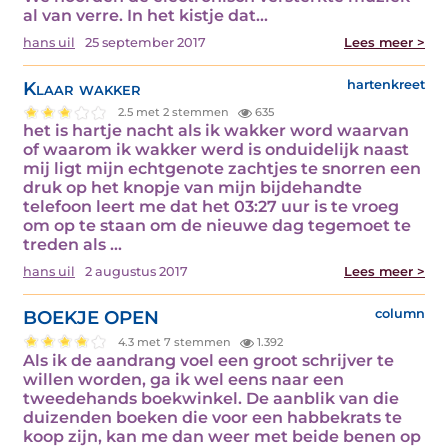
al van verre. In het kistje dat...
hans uil
25 september 2017
Lees meer >
Klaar wakker
hartenkreet
2.5 met 2 stemmen
635
het is hartje nacht als ik wakker word waarvan
of waarom ik wakker werd is onduidelijk naast
mij ligt mijn echtgenote zachtjes te snorren een
druk op het knopje van mijn bijdehandte
telefoon leert me dat het 03:27 uur is te vroeg
om op te staan om de nieuwe dag tegemoet te
treden als ...
hans uil
2 augustus 2017
Lees meer >
BOEKJE OPEN
column
4.3 met 7 stemmen
1.392
Als ik de aandrang voel een groot schrijver te
willen worden, ga ik wel eens naar een
tweedehands boekwinkel. De aanblik van die
duizenden boeken die voor een habbekrats te
koop zijn, kan me dan weer met beide benen op