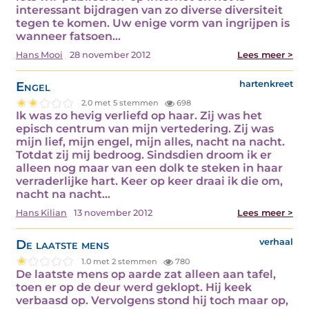
interessant bijdragen van zo diverse diversiteit
tegen te komen. Uw enige vorm van ingrijpen is
wanneer fatsoen...
Hans Mooi
28 november 2012
Lees meer >
Engel
hartenkreet
2.0 met 5 stemmen
698
Ik was zo hevig verliefd op haar. Zij was het
episch centrum van mijn vertedering. Zij was
mijn lief, mijn engel, mijn alles, nacht na nacht.
Totdat zij mij bedroog. Sindsdien droom ik er
alleen nog maar van een dolk te steken in haar
verraderlijke hart. Keer op keer draai ik die om,
nacht na nacht...
Hans Kilian
13 november 2012
Lees meer >
De laatste mens
verhaal
1.0 met 2 stemmen
780
De laatste mens op aarde zat alleen aan tafel,
toen er op de deur werd geklopt. Hij keek
verbaasd op. Vervolgens stond hij toch maar op,