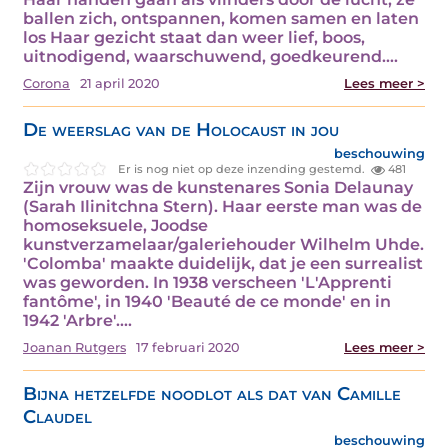
ballen zich, ontspannen, komen samen en laten
los Haar gezicht staat dan weer lief, boos,
uitnodigend, waarschuwend, goedkeurend.…
Corona
21 april 2020
Lees meer >
De weerslag van de Holocaust in jou
beschouwing
Er is nog niet op deze inzending gestemd.
481
Zijn vrouw was de kunstenares Sonia Delaunay
(Sarah Ilinitchna Stern). Haar eerste man was de
homoseksuele, Joodse
kunstverzamelaar/galeriehouder Wilhelm Uhde.
'Colomba' maakte duidelijk, dat je een surrealist
was geworden. In 1938 verscheen 'L'Apprenti
fantôme', in 1940 'Beauté de ce monde' en in
1942 'Arbre'.…
Joanan Rutgers
17 februari 2020
Lees meer >
Bijna hetzelfde noodlot als dat van Camille
Claudel
beschouwing