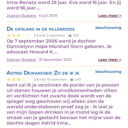
Irma-Renata werd 29 jaar. Eva werd 16 jaar. En jij
werd 56 jaar.…
Joanan Rutgers
6 juli 2019
Lees meer >
De gifslang in de pillendoos
beschouwing
3.3 met 3 stemmen
763
Op 7 september 2006 werd je dochter
Dannielynn Hope Marshall Stern geboren. Je
advocaat Howard K.…
Joanan Rutgers
31 december 2012
Lees meer >
Astrid Dewancker: Zo zie ik je
beschouwing
2.8 met 10 stemmen
1.611
bent zal ik je verzinnen de poriën van je plooien
uit stenen houwen je onvolkomenheden vilten
en verdichten het zwarte doek wordt van de
spiegel weg geschoven wij alleen zien de
wereld ondersteboven proef zeg je - ik laat je
van mijn lippen drinken in je mond leg ik de
smaak van je geslacht bewaar het mijne voor de
slechte dagen Astrid Irma…