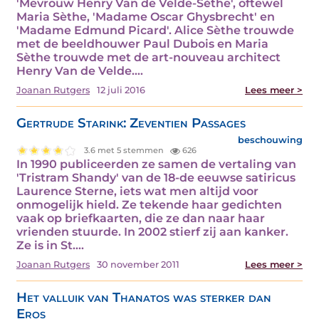
'Mevrouw Henry Van de Velde-Sèthe', oftewel
Maria Sèthe, 'Madame Oscar Ghysbrecht' en
'Madame Edmund Picard'. Alice Sèthe trouwde
met de beeldhouwer Paul Dubois en Maria
Sèthe trouwde met de art-nouveau architect
Henry Van de Velde.…
Joanan Rutgers
12 juli 2016
Lees meer >
Gertrude Starink: Zeventien Passages
beschouwing
3.6 met 5 stemmen
626
In 1990 publiceerden ze samen de vertaling van
'Tristram Shandy' van de 18-de eeuwse satiricus
Laurence Sterne, iets wat men altijd voor
onmogelijk hield. Ze tekende haar gedichten
vaak op briefkaarten, die ze dan naar haar
vrienden stuurde. In 2002 stierf zij aan kanker.
Ze is in St.…
Joanan Rutgers
30 november 2011
Lees meer >
Het valluik van Thanatos was sterker dan
Eros