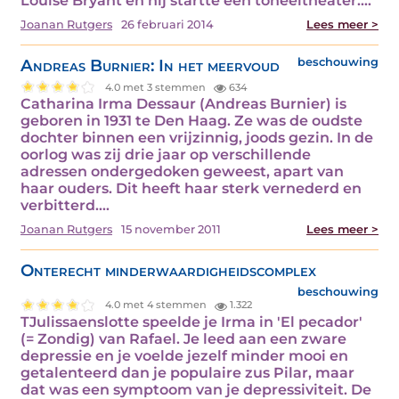
Louise Bryant en hij startte een toneeltheater.…
Joanan Rutgers
26 februari 2014
Lees meer >
Andreas Burnier: In het meervoud
beschouwing
4.0 met 3 stemmen
634
Catharina Irma Dessaur (Andreas Burnier) is
geboren in 1931 te Den Haag. Ze was de oudste
dochter binnen een vrijzinnig, joods gezin. In de
oorlog was zij drie jaar op verschillende
adressen ondergedoken geweest, apart van
haar ouders. Dit heeft haar sterk vernederd en
verbitterd.…
Joanan Rutgers
15 november 2011
Lees meer >
Onterecht minderwaardigheidscomplex
beschouwing
4.0 met 4 stemmen
1.322
TJulissaenslotte speelde je Irma in 'El pecador'
(= Zondig) van Rafael. Je leed aan een zware
depressie en je voelde jezelf minder mooi en
getalenteerd dan je populaire zus Pilar, maar
dat was een symptoom van je depressiviteit. De