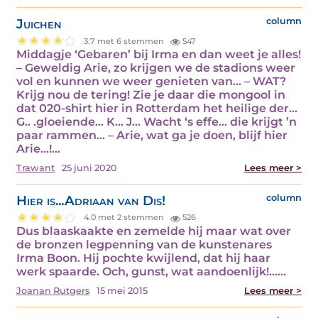
Juichen
column
3.7 met 6 stemmen
547
Middagje ‘Gebaren’ bij Irma en dan weet je alles!
– Geweldig Arie, zo krijgen we de stadions weer
vol en kunnen we weer genieten van… – WAT?
Krijg nou de tering! Zie je daar die mongool in
dat 020-shirt hier in Rotterdam het heilige der…
G.. .gloeiende… K… J… Wacht ‘s effe… die krijgt ’n
paar rammen… – Arie, wat ga je doen, blijf hier
Arie…!…
Trawant
25 juni 2020
Lees meer >
Hier is...Adriaan van Dis!
column
4.0 met 2 stemmen
526
Dus blaaskaakte en zemelde hij maar wat over
de bronzen legpenning van de kunstenares
Irma Boon. Hij pochte kwijlend, dat hij haar
werk spaarde. Och, gunst, wat aandoenlijk!...…
Joanan Rutgers
15 mei 2015
Lees meer >