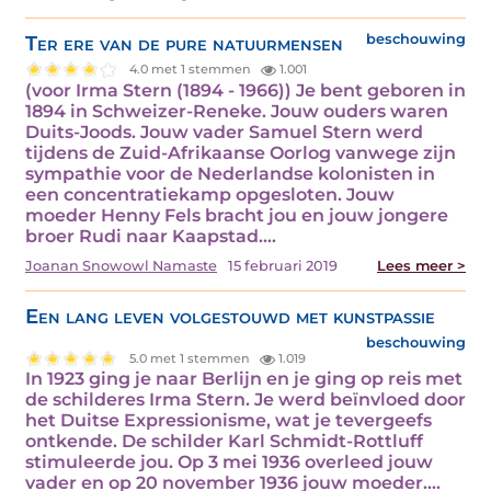
Ter ere van de pure natuurmensen
beschouwing
4.0 met 1 stemmen
1.001
(voor Irma Stern (1894 - 1966)) Je bent geboren in
1894 in Schweizer-Reneke. Jouw ouders waren
Duits-Joods. Jouw vader Samuel Stern werd
tijdens de Zuid-Afrikaanse Oorlog vanwege zijn
sympathie voor de Nederlandse kolonisten in
een concentratiekamp opgesloten. Jouw
moeder Henny Fels bracht jou en jouw jongere
broer Rudi naar Kaapstad.…
Joanan Snowowl Namaste
15 februari 2019
Lees meer >
Een lang leven volgestouwd met kunstpassie
beschouwing
5.0 met 1 stemmen
1.019
In 1923 ging je naar Berlijn en je ging op reis met
de schilderes Irma Stern. Je werd beïnvloed door
het Duitse Expressionisme, wat je tevergeefs
ontkende. De schilder Karl Schmidt-Rottluff
stimuleerde jou. Op 3 mei 1936 overleed jouw
vader en op 20 november 1936 jouw moeder.…