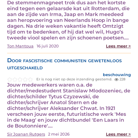
De stemmenmagneet trok dus aan het kortste
eind tegen een gelaarsde kat uit Rotterdam, die
aan de zijde van Irma, Jaap en Mark meedeed
aan heropvoering van Neerlands Hoop in bange
dagen. Na drie weken vakantie heeft Omtzigt
tijd om te bedenken, of hij dat wel wil, Hugo’s
tweede viool spelen en zijn schoenen poetsen.…
Ton Mantoua
16 juli 2020
Lees meer >
Door fascistische communisten gewetenloos
uitgeschakeld
beschouwing
Er is nog niet op deze inzending gestemd.
228
Jouw medewerkers waren o.a. de
dichter/medestudent Stanislaw Mlodozeniec, de
dichter/schilder Tytus Czyzewski, de
dichter/schrijver Anatol Stern en de
dichter/schrijver Aleksander Chwat. In 1921
verscheen jouw eerste, futuristische werk 'Mes
in de Maag' en jouw dichtbundel 'Een Laars in
de Boutonniere'.…
Sir Joanan Rutgers
2 mei 2026
Lees meer >