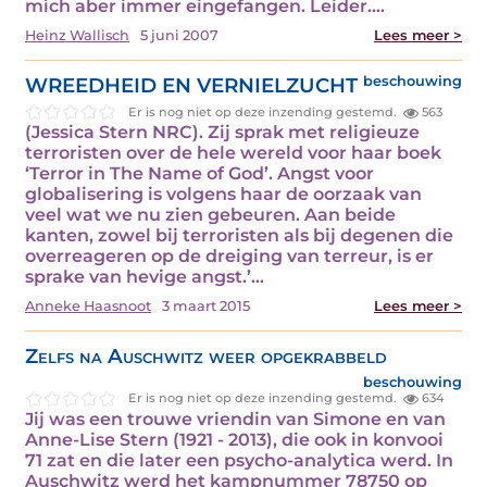
mich aber immer eingefangen. Leider.…
Heinz Wallisch
5 juni 2007
Lees meer >
WREEDHEID EN VERNIELZUCHT
beschouwing
Er is nog niet op deze inzending gestemd.
563
(Jessica Stern NRC). Zij sprak met religieuze
terroristen over de hele wereld voor haar boek
‘Terror in The Name of God’. Angst voor
globalisering is volgens haar de oorzaak van
veel wat we nu zien gebeuren. Aan beide
kanten, zowel bij terroristen als bij degenen die
overreageren op de dreiging van terreur, is er
sprake van hevige angst.’…
Anneke Haasnoot
3 maart 2015
Lees meer >
Zelfs na Auschwitz weer opgekrabbeld
beschouwing
Er is nog niet op deze inzending gestemd.
634
Jij was een trouwe vriendin van Simone en van
Anne-Lise Stern (1921 - 2013), die ook in konvooi
71 zat en die later een psycho-analytica werd. In
Auschwitz werd het kampnummer 78750 op