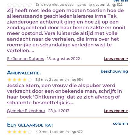
verhaal
Er is nog niet op deze inzending gestemd.
522
Zij heeft met lede ogen moeten toezien hoe de
alleenstaande geschiedenislerares Irma Tak
zienderogen achteruit ging en hoe zij op een
zondagochtend door haar benen zakte en nooit
meer opstond. Vera luisterde altijd met volle
aandacht naar de verhalen, die Irma over het
roemrijke en schandalige verleden wist te
vertellen.…
Sir Joanan Rutgers
15 augustus 2022
Lees meer >
Ambivalentie.
beschouwing
3.5 met 2 stemmen
954
Jessica Stern, een vrouw die als puber werd
verkracht door een onbekende man, schrijft in
haar boek 'Ontkenning' dat ze zich afvroeg of
schaamte besmettelijk is.…
Qieneke Elzenhout
28 juli 2013
Lees meer >
Een gelaarsde kat
column
4.0 met 1 stemmen
472