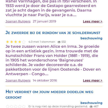
Rahel Varnhagen, die pas in 1951 verscheen. In
1933 werd je door de Gestapo gearresteerd en
zat je acht dagen in de gevangenis. Daarna
vluchtte je naar Parijs, waar je o.a.…
Joanan Rutgers
27 januari 2019
Lees meer >
Je zweerde bij de rijkdom van je schilderkunst
beschouwing
4.0 met 1 stemmen
532
Je twee zussen waren Alice en Irma. Je groeide
op in een artistiek gezin. Irma trouwde met de
kunstschilder Frans van Holder (1881 - 1919), die
in 1905 het wonderschone 'Baigneuses'
schilderde. Je vader decoreerde o.a. de
pakketboten voor de lijnen Oostende - Dover en
Antwerpen - Congo.…
Joanan Rutgers
14 oktober 2016
Lees meer >
Het verdriet om jouw moeder dodelijk weg
gerookt
beschouwing
Er is nog niet op deze inzending gestemd.
467