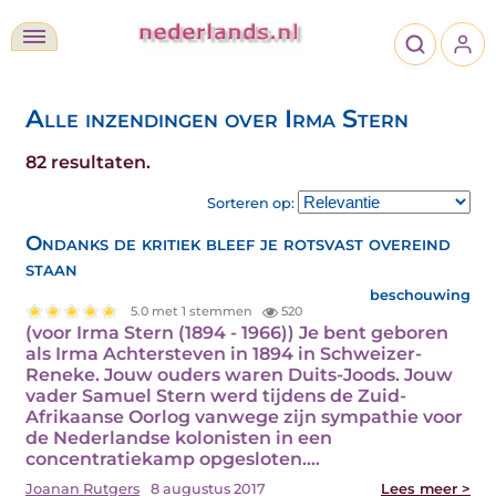
Alle inzendingen over Irma Stern
82 resultaten.
Sorteren op:
Ondanks de kritiek bleef je rotsvast overeind
staan
beschouwing
5.0 met 1 stemmen
520
(voor Irma Stern (1894 - 1966)) Je bent geboren
als Irma Achtersteven in 1894 in Schweizer-
Reneke. Jouw ouders waren Duits-Joods. Jouw
vader Samuel Stern werd tijdens de Zuid-
Afrikaanse Oorlog vanwege zijn sympathie voor
de Nederlandse kolonisten in een
concentratiekamp opgesloten.…
Joanan Rutgers
8 augustus 2017
Lees meer >