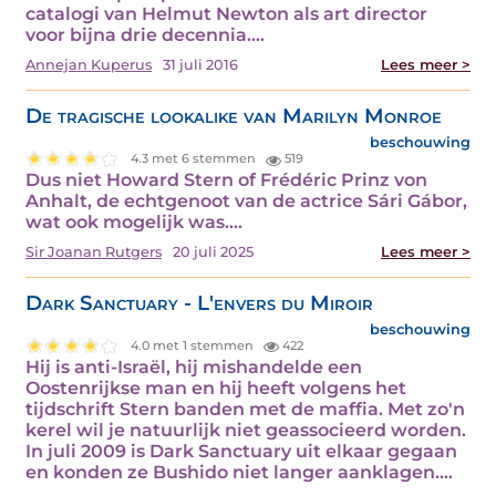
catalogi van Helmut Newton als art director
voor bijna drie decennia.…
Annejan Kuperus
31 juli 2016
Lees meer >
De tragische lookalike van Marilyn Monroe
beschouwing
4.3 met 6 stemmen
519
Dus niet Howard Stern of Frédéric Prinz von
Anhalt, de echtgenoot van de actrice Sári Gábor,
wat ook mogelijk was.…
Sir Joanan Rutgers
20 juli 2025
Lees meer >
Dark Sanctuary - L'envers du Miroir
beschouwing
4.0 met 1 stemmen
422
Hij is anti-Israël, hij mishandelde een
Oostenrijkse man en hij heeft volgens het
tijdschrift Stern banden met de maffia. Met zo'n
kerel wil je natuurlijk niet geassocieerd worden.
In juli 2009 is Dark Sanctuary uit elkaar gegaan
en konden ze Bushido niet langer aanklagen.…