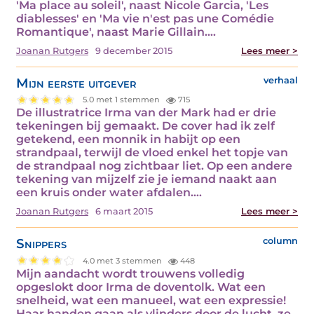
'Ma place au soleil', naast Nicole Garcia, 'Les
diablesses' en 'Ma vie n'est pas une Comédie
Romantique', naast Marie Gillain.…
Joanan Rutgers
9 december 2015
Lees meer >
Mijn eerste uitgever
verhaal
5.0 met 1 stemmen
715
De illustratrice Irma van der Mark had er drie
tekeningen bij gemaakt. De cover had ik zelf
getekend, een monnik in habijt op een
strandpaal, terwijl de vloed enkel het topje van
de strandpaal nog zichtbaar liet. Op een andere
tekening van mijzelf zie je iemand naakt aan
een kruis onder water afdalen.…
Joanan Rutgers
6 maart 2015
Lees meer >
Snippers
column
4.0 met 3 stemmen
448
Mijn aandacht wordt trouwens volledig
opgeslokt door Irma de doventolk. Wat een
snelheid, wat een manueel, wat een expressie!
Haar handen gaan als vlinders door de lucht, ze