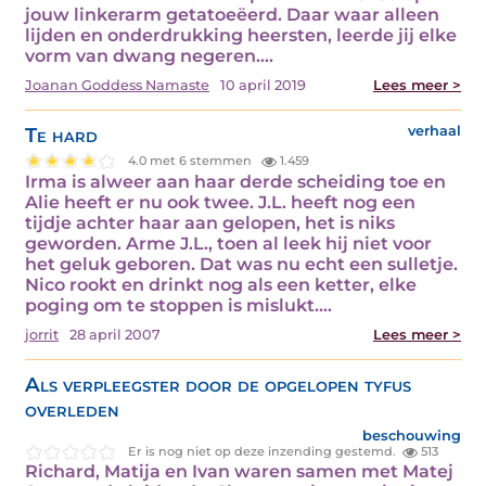
jouw linkerarm getatoeëerd. Daar waar alleen
lijden en onderdrukking heersten, leerde jij elke
vorm van dwang negeren.…
Joanan Goddess Namaste
10 april 2019
Lees meer >
Te hard
verhaal
4.0 met 6 stemmen
1.459
Irma is alweer aan haar derde scheiding toe en
Alie heeft er nu ook twee. J.L. heeft nog een
tijdje achter haar aan gelopen, het is niks
geworden. Arme J.L., toen al leek hij niet voor
het geluk geboren. Dat was nu echt een sulletje.
Nico rookt en drinkt nog als een ketter, elke
poging om te stoppen is mislukt.…
jorrit
28 april 2007
Lees meer >
Als verpleegster door de opgelopen tyfus
overleden
beschouwing
Er is nog niet op deze inzending gestemd.
513
Richard, Matija en Ivan waren samen met Matej