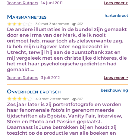
Joanan Rutgers
14 juni 2011
Lees meer >
Marsmannetjes
hartenkreet
3.0 met 3 stemmen
452
De andere illustraties in de bundel zijn gemaakt
door ene Irma van der Mark, die ik nooit
ontmoet heb, maar toch als zielsverwante zag.
Ik heb mijn uitgever later nog bezocht in
Utrecht, terwijl hij aan de zuurstoftank zat en
mij vergeleek met een christelijke dichteres, die
het met haar psychologische gedichten had
gemaakt.…
Joanan Rutgers
3 juli 2012
Lees meer >
Onverholen erotisch
beschouwing
4.0 met 2 stemmen
817
Zes jaar later is zij portretfotografe en worden
haar fenomenale foto's in gerenommeerde
tijdschriften als Egoïste, Vanity Fair, Interview,
Stern en Photo and Passion geplaatst.
Daarnaast is June betrokken bij en houdt zij
toezicht op de productie van alle boeken en