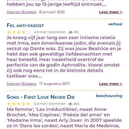
hebben jou op 15-jarige leeftijd ontmoet.…
Joanan Rutgers
8 januari 2021
Lees meer >
Fel anti-fascist
verhaal
4.0 met 1 stemmen
416
Je kreeg vijf jaar lang een zeer intieme relatie
met Irma, een Amerikaanse jodin, die evenals jij
verzot op Dante was. Zij was jouw Beatrice en je
hebt dan ook geweldige liefdesnachten met
haar beleefd. Haar naaktheid overtrof de
perfectie van de godin Aphrodite. Vooral omdat
zij ook nog eens tot in de kleinste details
tastbaar was.…
Joanan Rutgers
17 augustus 2011
Lees meer >
Soko - First Love Never Die
beschouwing
5.0 met 1 stemmen
464
Ma femme', 'Les irréductibles', naast Anne
Brochet, 'Mes Copines', 'Poésie del amor' en
'Madame Irma', naast Arly Jover. In 2007 speelde
ze in 'Dans les cordes', naast Maria de Medeiros,