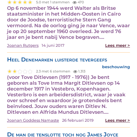
5.0 met 1 stemmen
470
Op 6 november 1944 werd Walter als Britse
staatsminister in het Midden-Oosten in Caïro
door de Joodse, terroristische Stern Gang
vermoord. Na de oorlog ging je naar Vence, waar
je op 20 september 1960 overleed. Je werd 76
jaar en je bent nabij Vence begraven.…
Joanan Rutgers
14 juni 2017
Lees meer >
Heel Denemarken luisterde tevergeefs
beschouwing
2.3 met 6 stemmen
1.313
(voor Tove Ditlevsen (1917 - 1976)) Je bent
geboren als Tove Irma Margit Ditlevsen op 14
december 1917 in Vestebro, Kopenhagen.
Vesterbro is een arbeidersdistrict, waar je vaak
over schreef en waardoor je grotendeels bent
beïnvloed. Jouw ouders waren Ditlev N.
Ditlevsen en Alfrida Mundus Ditlevsen.…
Joanan Goddess Namaste
26 februari 2019
Lees meer >
De man die tenslotte toch nog James Joyce