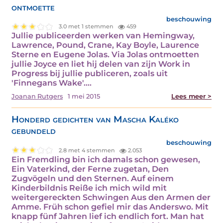
ontmoette
beschouwing
3.0 met 1 stemmen
459
Jullie publiceerden werken van Hemingway,
Lawrence, Pound, Crane, Kay Boyle, Laurence
Sterne en Eugene Jolas. Via Jolas ontmoetten
jullie Joyce en liet hij delen van zijn Work in
Progress bij jullie publiceren, zoals uit
'Finnegans Wake'.…
Joanan Rutgers
1 mei 2015
Lees meer >
Honderd gedichten van Mascha Kaléko
gebundeld
beschouwing
2.8 met 4 stemmen
2.053
Ein Fremdling bin ich damals schon gewesen,
Ein Vaterkind, der Ferne zugetan, Den
Zugvögeln und den Sternen. Auf einem
Kinderbildnis Reiße ich mich wild mit
weitergereckten Schwingen Aus den Armen der
Amme. Früh schon gefiel mir das Anderswo. Mit
knapp fünf Jahren lief ich endlich fort. Man hat