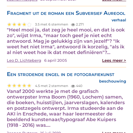
Fragment uit de roman een Subversief Aureool
verhaal
3.5 met 6 stemmen
2.271
"Heel mooi ja, dat zeg je heel mooi, en dat is ook
zo", wijst Irma, "maar toch geef je niet echt
antwoord. Mag je gelukkig zijn van jezelf"? "Ik
weet het niet Irma", antwoord ik korzelig, "als ik
al niet weet hoe ik dat moet definiëren"?…
Leo D. Lichteberg
6 april 2005
Lees meer >
Een strijdende engel in de fotografiekunst
beschouwing
4.5 met 2 stemmen
440
Vanaf 2000 werkte je met de grafisch
ontwerpster Irma Boom (1960, Lochem) samen,
die boeken, huisstijlen, jaarverslagen, kalenders
en postzegels ontwerpt. Irma studeerde aan de
AKI in Enschede, waar haar leermeester de
beeldend kunstenaar/typograaf Abe Kuipers
(1918 - 2016) was.…