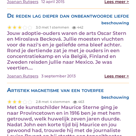
Joanan Rutgers
12 april 2015
Lees meer >
De reden lag dieper dan onbeantwoorde liefde
beschouwing
3.0 met 1 stemmen
442
Jouw adoptie-ouders waren de arts Oscar Stern
en Miroslava Becková. Jullie moesten vluchten
voor de nazi's en je geliefde oma bleef achter.
Rond je dertiende zat je met je ouders in een
concentratiekamp en via België, Finland en
Zweden reisden jullie naar Mexico. Je was
veertien.…
Joanan Rutgers
3 september 2013
Lees meer >
Artistiek magnetisme van een toverfee
beschouwing
2.8 met 4 stemmen
463
Met de kunstschilder Maurice Sterne ging je
naar Provincetown en in 1916 ben je met hem
getrouwd, welk huwelijk zeven jaren duurde.
Nadat John een korte tijd bij Maurice en jou
gewoond had, trouwde hij met de journaliste