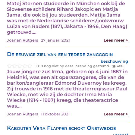
Matej Sternen studeerde in München ook bij de
Sloveense schilders Rihard Jakopic en Matija
Jama, die ook bij jou studeerden. Matija Jama
was met de Nederlandse schilderes/jonkvrouw
Luiza von Raders (1871, Jakarta - 1946, Den Haag)
getrouwd.…
Joanan Rutgers
27 januari 2021
Lees meer >
De eeuwige ziel van een tedere zanggodin
beschouwing
Er is nog niet op deze inzending gestemd.
488
Jouw jongere zus Irma, geboren op 4 juni 1887 in
Helsinki, was een alt operazangeres, die van de
bariton/zangleraar Edmond Duvernoy les kreeg.
Zij trouwde in 1916 met de theaterregisseur Paul
Wiecke, met wie zij de dochter Irma Maria
Wiecke (1914 - 1997) kreeg, die theateractrice
was.…
Joanan Rutgers
11 oktober 2021
Lees meer >
Kabouter Vera Flapper schokt Onstwedde