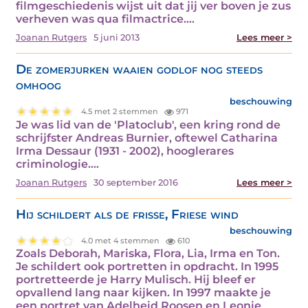
filmgeschiedenis wijst uit dat jij ver boven je zus
verheven was qua filmactrice.…
Joanan Rutgers
5 juni 2013
Lees meer >
De zomerjurken waaien godlof nog steeds
omhoog
beschouwing
4.5 met 2 stemmen
971
Je was lid van de 'Platoclub', een kring rond de
schrijfster Andreas Burnier, oftewel Catharina
Irma Dessaur (1931 - 2002), hooglerares
criminologie.…
Joanan Rutgers
30 september 2016
Lees meer >
Hij schildert als de frisse, Friese wind
beschouwing
4.0 met 4 stemmen
610
Zoals Deborah, Mariska, Flora, Lia, Irma en Ton.
Je schildert ook portretten in opdracht. In 1995
portretteerde je Harry Mulisch. Hij bleef er
opvallend lang naar kijken. In 1997 maakte je
een portret van Adelheid Roosen en Leonie