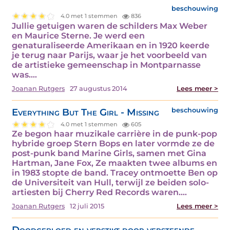
beschouwing
4.0 met 1 stemmen
836
Jullie getuigen waren de schilders Max Weber
en Maurice Sterne. Je werd een
genaturaliseerde Amerikaan en in 1920 keerde
je terug naar Parijs, waar je het voorbeeld van
de artistieke gemeenschap in Montparnasse
was.…
Joanan Rutgers
27 augustus 2014
Lees meer >
Everything But The Girl - Missing
beschouwing
4.0 met 1 stemmen
605
Ze begon haar muzikale carrière in de punk-pop
hybride groep Stern Bops en later vormde ze de
post-punk band Marine Girls, samen met Gina
Hartman, Jane Fox, Ze maakten twee albums en
in 1983 stopte de band. Tracey ontmoette Ben op
de Universiteit van Hull, terwijl ze beiden solo-
artiesten bij Cherry Red Records waren.…
Joanan Rutgers
12 juli 2015
Lees meer >
Doodgebloed en verstikt door versteende