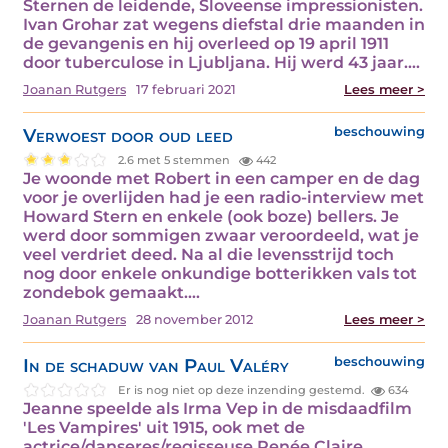
Sternen de leidende, Sloveense impressionisten.
Ivan Grohar zat wegens diefstal drie maanden in
de gevangenis en hij overleed op 19 april 1911
door tuberculose in Ljubljana. Hij werd 43 jaar.…
Joanan Rutgers
17 februari 2021
Lees meer >
Verwoest door oud leed
beschouwing
2.6 met 5 stemmen
442
Je woonde met Robert in een camper en de dag
voor je overlijden had je een radio-interview met
Howard Stern en enkele (ook boze) bellers. Je
werd door sommigen zwaar veroordeeld, wat je
veel verdriet deed. Na al die levensstrijd toch
nog door enkele onkundige botterikken vals tot
zondebok gemaakt.…
Joanan Rutgers
28 november 2012
Lees meer >
In de schaduw van Paul Valéry
beschouwing
Er is nog niet op deze inzending gestemd.
634
Jeanne speelde als Irma Vep in de misdaadfilm
'Les Vampires' uit 1915, ook met de
actrice/danseres/regisseuse Renée Claire