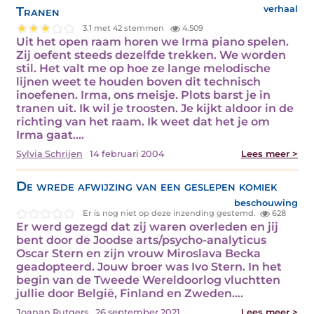
Tranen
verhaal
3.1 met 42 stemmen
4.509
Uit het open raam horen we Irma piano spelen.
Zij oefent steeds dezelfde trekken. We worden
stil. Het valt me op hoe ze lange melodische
lijnen weet te houden boven dit technisch
inoefenen. Irma, ons meisje. Plots barst je in
tranen uit. Ik wil je troosten. Je kijkt aldoor in de
richting van het raam. Ik weet dat het je om
Irma gaat.…
Sylvia Schrijen
14 februari 2004
Lees meer >
De wrede afwijzing van een geslepen komiek
beschouwing
Er is nog niet op deze inzending gestemd.
628
Er werd gezegd dat zij waren overleden en jij
bent door de Joodse arts/psycho-analyticus
Oscar Stern en zijn vrouw Miroslava Becka
geadopteerd. Jouw broer was Ivo Stern. In het
begin van de Tweede Wereldoorlog vluchtten
jullie door België, Finland en Zweden.…
Joanan Rutgers
26 september 2021
Lees meer >