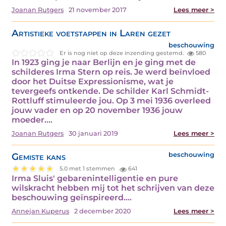
Joanan Rutgers
21 november 2017
Lees meer >
Artistieke voetstappen in Laren gezet
beschouwing
Er is nog niet op deze inzending gestemd.
580
In 1923 ging je naar Berlijn en je ging met de
schilderes Irma Stern op reis. Je werd beïnvloed
door het Duitse Expressionisme, wat je
tevergeefs ontkende. De schilder Karl Schmidt-
Rottluff stimuleerde jou. Op 3 mei 1936 overleed
jouw vader en op 20 november 1936 jouw
moeder.…
Joanan Rutgers
30 januari 2019
Lees meer >
Gemiste kans
beschouwing
5.0 met 1 stemmen
641
Irma Sluis' gebarenintelligentie en pure
wilskracht hebben mij tot het schrijven van deze
beschouwing geïnspireerd.…
Annejan Kuperus
2 december 2020
Lees meer >