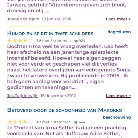
Jansen, getiteld 'Vriendinnen geven zich bloot,
droevig en blij'.…
Joanan Rutgers
10 januari 2018
Lees meer >
Humor en spirit in twee schilders
dagcolumn
3.8 met 5 stemmen
924
Dochter Irma veel te vroeg overleden. Leo heeft
haar afscheid na een jarenlange spierziekte
intensief beleefd. Hoewel naar eigen zeggen
niet voor verdriet geschapen viel dit verlies
naast het latere overlijden van echtgenote Sonja
zwaar te verwerken. Hij publiceerde in 2005 ´Ik
heb geen aanleg voor verdriet´, eigen
gedichten en tekeningen.…
Jos Zuijderwijk
15 december 2012
Lees meer >
Betoverd door de schoonheid van Marokko
beschouwing
4.3 met 3 stemmen
444
Je 'Portret van Irma Sèthe' is daar een prachtig
voorbeeld van. Net als 'Juffrouw Alice Sèthe',