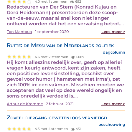
4.0 met 1 stemmen
692
Redacteuren van Der Stern (Konrad Kujau en
Gerd Heidemann) presenteerden deze scoop-
van-de-eeuw, maar al snel kon niet langer
ontkend worden dat het een vervalsing betrof.…
Ton Mantoua
1 september 2020
Lees meer >
Rutte: de Messi van de Nederlands politiek
dagcolumn
4.6 met 7 stemmen
1.069
Hij komt alleszins redelijk over, geeft op allerlei
vragen keurig antwoord, kent zijn zaken, heeft
een positieve levensinstelling, beschikt over
gevoel voor humor ('hamsteren met Irma'), zet
zich 100% in: een vakman. Misschien moeten we
accepteren dat veel op deze wereld ongelijk en
soms onredelijk verdeeld is.…
Arthur de Kromme
2 februari 2021
Lees meer >
Zoveel diepgang gewetenloos vernietigd
beschouwing
4.5 met 4 stemmen
451