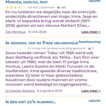
Honger, oorlog, pest
column
4.0 met 2 stemmen
489
En nu luisteren we dagelijks naar de enerzijds-
anderzijds-directieven van Hugo, Irma, Jaap en
Mark. In beperkte kring wordt McNeill (1917-
2016) gezien als een nieuwe Norbert Elias.…
Ton Mantoua
10 mei 2020
Lees meer >
In weerwil van de Finse melancholie
beschouwing
Er is nog niet op deze inzending gestemd.
3
Jouw tweede roman 'Tabu' uit 1965 werd ook
door Mollberg verfilmd, als 'Milka - Een film over
taboes' uit 1980, met de toen 17-jarige Irma
Huntus, Leena Suomo en Matti Turunen in de
hoofdrollen. Irma speelde diverse naaktscènes,
waardoor zij later in haar geboortedorp
Kaustinen door oudere mannen en vrome
vrouwen werd beledigd en tegengewerkt.…
Sir Joanan Rutgers
6 augustus 2026
Lees meer >
Ik ben niet zo’n planner...
column