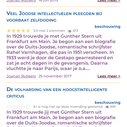
Joanan Rutgers
16 juli 2019
Lees meer >
Veel Joodse intellectuelen pleegden bij
voorbaat zelfdoding
beschouwing
5.0 met 2 stemmen
472
In 1929 trouwde je met Gunther Stern uit
Frankfurt am Main. Je begon aan een biografie
over de Duits-Joodse, romantische schrijfster
Rahel Varnhagen, die pas in 1951 verscheen. In
1933 werd je door de Gestapo gearresteerd en
zat je acht dagen in de gevangenis. Daarna
vluchtte je naar Parijs, waar je o.a.…
Joanan Rutgers
25 november 2017
Lees meer >
De volharding van een hoogstintelligente
criticus
beschouwing
Er is nog niet op deze inzending gestemd.
509
In 1929 trouwde jij met Günther Stern uit
Frankfurt am Main. Je begon aan een biografie
over de Duits-Joodse, romantische schrijfster