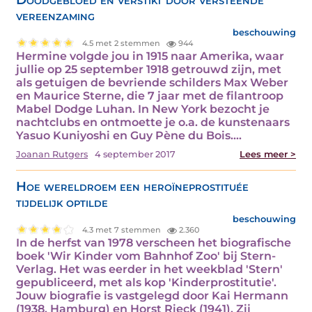
vereenzaming
beschouwing
4.5 met 2 stemmen
944
Hermine volgde jou in 1915 naar Amerika, waar
jullie op 25 september 1918 getrouwd zijn, met
als getuigen de bevriende schilders Max Weber
en Maurice Sterne, die 7 jaar met de filantroop
Mabel Dodge Luhan. In New York bezocht je
nachtclubs en ontmoette je o.a. de kunstenaars
Yasuo Kuniyoshi en Guy Pène du Bois.…
Joanan Rutgers
4 september 2017
Lees meer >
Hoe wereldroem een heroïneprostituée
tijdelijk optilde
beschouwing
4.3 met 7 stemmen
2.360
In de herfst van 1978 verscheen het biografische
boek 'Wir Kinder vom Bahnhof Zoo' bij Stern-
Verlag. Het was eerder in het weekblad 'Stern'
gepubliceerd, met als kop 'Kinderprostitutie'.
Jouw biografie is vastgelegd door Kai Hermann
(1938, Hamburg) en Horst Rieck (1941). Zij