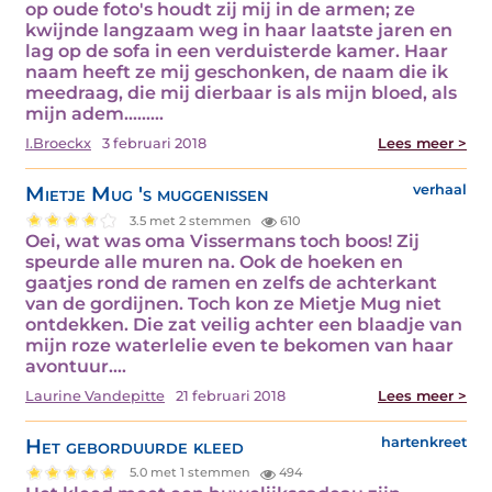
op oude foto's houdt zij mij in de armen; ze
kwijnde langzaam weg in haar laatste jaren en
lag op de sofa in een verduisterde kamer. Haar
naam heeft ze mij geschonken, de naam die ik
meedraag, die mij dierbaar is als mijn bloed, als
mijn adem......…
I.Broeckx
3 februari 2018
Lees meer >
Mietje Mug 's muggenissen
verhaal
3.5 met 2 stemmen
610
Oei, wat was oma Vissermans toch boos! Zij
speurde alle muren na. Ook de hoeken en
gaatjes rond de ramen en zelfs de achterkant
van de gordijnen. Toch kon ze Mietje Mug niet
ontdekken. Die zat veilig achter een blaadje van
mijn roze waterlelie even te bekomen van haar
avontuur.…
Laurine Vandepitte
21 februari 2018
Lees meer >
Het geborduurde kleed
hartenkreet
5.0 met 1 stemmen
494