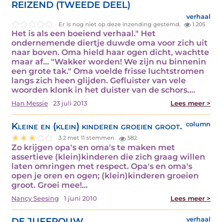
REIZEND (TWEEDE DEEL)
verhaal
Er is nog niet op deze inzending gestemd.
1.205
Het is als een boeiend verhaal." Het
ondernemende diertje duwde oma voor zich uit
naar boven. Oma hield haar ogen dicht, wachtte
maar af... "Wakker worden! We zijn nu binnenin
een grote tak." Oma voelde frisse luchtstromen
langs zich heen glijden. Gefluister van vele
woorden klonk in het duister van de schors.…
Han Messie
23 juli 2013
Lees meer >
Kleine en (klein) kinderen groeien groot.
column
3.2 met 11 stemmen
582
Zo krijgen opa's en oma's te maken met
assertieve (klein)kinderen die zich graag willen
laten omringen met respect. Opa's en oma's
open je oren en ogen; (klein)kinderen groeien
groot. Groei mee!…
Nancy Seesing
1 juni 2010
Lees meer >
DE JUFFROUW
verhaal