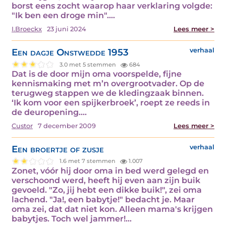
borst eens zocht waarop haar verklaring volgde:
"Ik ben een droge min".…
I.Broeckx
23 juni 2024
Lees meer >
Een dagje Onstwedde 1953
verhaal
3.0 met 5 stemmen
684
Dat is de door mijn oma voorspelde, fijne
kennismaking met m’n overgrootvader. Op de
terugweg stappen we de kledingzaak binnen.
‘Ik kom voor een spijkerbroek’, roept ze reeds in
de deuropening.…
Custor
7 december 2009
Lees meer >
Een broertje of zusje
verhaal
1.6 met 7 stemmen
1.007
Zonet, vóór hij door oma in bed werd gelegd en
verschoond werd, heeft hij even aan zijn buik
gevoeld. "Zo, jij hebt een dikke buik!", zei oma
lachend. "Ja!, een babytje!" bedacht je. Maar
oma zei, dat dat niet kon. Alleen mama's krijgen
babytjes. Toch wel jammer!…