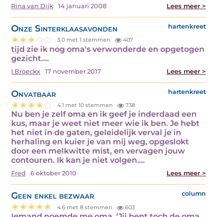
Rina van Dijk
14 januari 2008
Lees meer >
Onze Sinterklaasavonden
hartenkreet
3.0 met 1 stemmen
407
tijd zie ik nog oma's verwonderde en opgetogen
gezicht.…
I.Broeckx
17 november 2017
Lees meer >
Onvatbaar
hartenkreet
4.1 met 10 stemmen
738
Nu ben je zelf oma en ik geef je inderdaad een
kus, maar je weet niet meer wie ik ben. Je hebt
het niet in de gaten, geleidelijk verval je in
herhaling en kuier je van mij weg, opgeslokt
door een melkwitte mist, en vervagen jouw
contouren. Ik kan je niet volgen.…
Fred
6 oktober 2010
Lees meer >
Geen enkel bezwaar
column
4.6 met 8 stemmen
603
Iemand noemde me oma. ‘Jij bent toch de oma