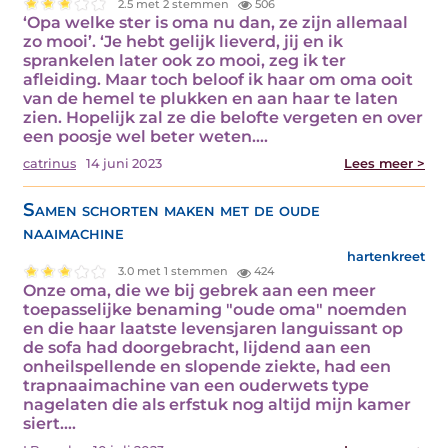
2.5 met 2 stemmen
506
‘Opa welke ster is oma nu dan, ze zijn allemaal
zo mooi’. ‘Je hebt gelijk lieverd, jij en ik
sprankelen later ook zo mooi, zeg ik ter
afleiding. Maar toch beloof ik haar om oma ooit
van de hemel te plukken en aan haar te laten
zien. Hopelijk zal ze die belofte vergeten en over
een poosje wel beter weten.…
catrinus
14 juni 2023
Lees meer >
Samen schorten maken met de oude
naaimachine
hartenkreet
3.0 met 1 stemmen
424
Onze oma, die we bij gebrek aan een meer
toepasselijke benaming "oude oma" noemden
en die haar laatste levensjaren languissant op
de sofa had doorgebracht, lijdend aan een
onheilspellende en slopende ziekte, had een
trapnaaimachine van een ouderwets type
nagelaten die als erfstuk nog altijd mijn kamer
siert.…