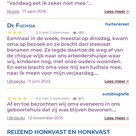
"Vandaag eet ik zeker niet mee."…
Nicole
17 april 2016
Lees meer >
De Fuchsia
hartenkreet
3.0 met 2 stemmen
489
Eenmaal in de week, meestal op dinsdag, kwam
oma op bezoek en ze bracht dan steevast
bananen mee. Ze legde daartoe de weg af van
de chique wijk naar ons arbeidershuisje waar
wij, kinderen nog, met onze ouders woonden.
En eens bracht oma voor mij een fuchsia mee,
naar ik meen voor mijn verjaardag.…
I.Broeckx
11 juni 2022
Lees meer >
autobiografie
4.2 met 5 stemmen
563
Af en toe bezochten wij oma eveneens in ons
geboortehuis dat zij was blijven bewonen.…
I.Broeckx
12 november 2015
Lees meer >
REIZEND HONKVAST EN HONKVAST