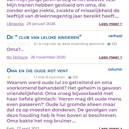
Mijn tranen hebben gevloeid om oma, die
zonder enige ziekte, zwakte of misselijkheid de
leeftijd van drieënnegentig jaar bereikt heeft.…
I.Broeckx
29 januari 2026
Lees meer >
De “ club van lelijke kinderen”
verhaal
Er is nog niet op deze inzending gestemd.
532
Oma?…
An Terlouw
26 november 2020
Lees meer >
Oma en die oude rot vent
column
1.1 met 8 stemmen
520
Waarom werd oude lul zo getreiterd en oma
voorkomend behandeld? Het geheim is gewoon
vriendelijkheid. Oma vroeg bijvoorbeeld met
haar liefste glimlach: 'Heren mag dit oude mens
even passeren?' Oude lul gromde alleen maar
dat ze op moesten donderen. De gevolgen van
deze houding heb ik hier boven al beschreven.
Oma bakte het nog bruiner.…
Eelt
17 april 2012
Lees meer >