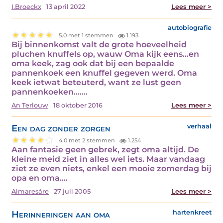
I.Broeckx
13 april 2022
Lees meer >
autobiografie
5.0 met 1 stemmen
1.193
Bij binnenkomst valt de grote hoeveelheid
pluchen knuffels op, wauw Oma kijk eens...en
oma keek, zag ook dat bij een bepaalde
pannenkoek een knuffel gegeven werd. Oma
keek ietwat beteuterd, want ze lust geen
pannenkoeken....…
An Terlouw
18 oktober 2016
Lees meer >
Een dag zonder zorgen
verhaal
4.0 met 2 stemmen
1.254
Aan fantasie geen gebrek, zegt oma altijd. De
kleine meid ziet in alles wel iets. Maar vandaag
ziet ze even niets, enkel een mooie zomerdag bij
opa en oma.…
Almaresáre
27 juli 2005
Lees meer >
Herinneringen aan oma
hartenkreet