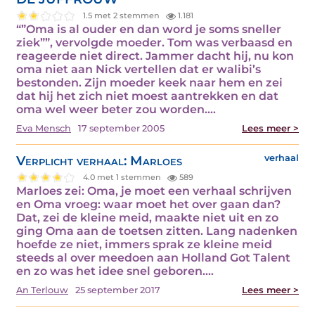
1.5 met 2 stemmen
1.181
“”Oma is al ouder en dan word je soms sneller
ziek””, vervolgde moeder. Tom was verbaasd en
reageerde niet direct. Jammer dacht hij, nu kon
oma niet aan Nick vertellen dat er walibi’s
bestonden. Zijn moeder keek naar hem en zei
dat hij het zich niet moest aantrekken en dat
oma wel weer beter zou worden.…
Eva Mensch
17 september 2005
Lees meer >
Verplicht verhaal: Marloes
verhaal
4.0 met 1 stemmen
589
Marloes zei: Oma, je moet een verhaal schrijven
en Oma vroeg: waar moet het over gaan dan?
Dat, zei de kleine meid, maakte niet uit en zo
ging Oma aan de toetsen zitten. Lang nadenken
hoefde ze niet, immers sprak ze kleine meid
steeds al over meedoen aan Holland Got Talent
en zo was het idee snel geboren.…
An Terlouw
25 september 2017
Lees meer >