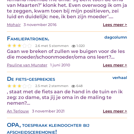
van Maarten?’ klonk het. Even overwoog ik om ja
te zeggen, kwam toen bij mijn positieven, zei
luid en duidelijk: nee, ik ben zijn moeder’.…
Mohair
3 november 2016
Lees meer >
Familiepatronen.
dagcolumn
2.6 met 5 stemmen
1.020
Gaan we breken of zullen we buigen voor de les
die moeder/schoonmoeder/oma ons leert?…
Pauline van Munster
1 juni 2010
Lees meer >
De fiets-gesprekjes
verhaal
2.5 met 2 stemmen
648
, staat met de fiets aan de hand in de tuin en ik
zeg: zo dame, sta jij je oma in de maling te
nemen?…
An Terlouw
3 november 2021
Lees meer >
OPA, toespraak kleindochter bij
afscheidsceremonie!