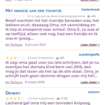
Het mandje aan een touwtje
hartenkreet
Er is nog niet op deze inzending gestemd.
438
Braaf wachten tot het mandje beneden was, het
lekkers eruit, daaaaag Oma, tot vanmiddag en
ik liep al snoepend naar school. Oma E, ze was al
op leeftijd, alleen ook nog, had een hondje en ik
was er graag.…
An Terlouw
5 januari 2021
Lees meer >
autobiografie
3.2 met 5 stemmen
585
Ik zeg: oma gaat voor jou iets schrijven, dat je nu
eventjes het domste kind bent van 2016, dan
mag je dat lezen als het op de site staat. Oma, je
schrijft toch geen domme dingen over mij hé?…
An Terlouw
9 maart 2016
Lees meer >
Dement
column
4.0 met 4 stemmen
2.789
Lachend gaf oma mij een tevreden knipoog.