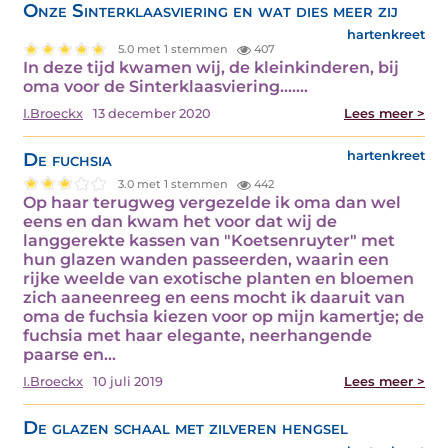
Onze Sinterklaasviering en wat dies meer zij
hartenkreet
5.0 met 1 stemmen
407
In deze tijd kwamen wij, de kleinkinderen, bij
oma voor de Sinterklaasviering....…
I.Broeckx
13 december 2020
Lees meer >
De fuchsia
hartenkreet
3.0 met 1 stemmen
442
Op haar terugweg vergezelde ik oma dan wel
eens en dan kwam het voor dat wij de
langgerekte kassen van "Koetsenruyter" met
hun glazen wanden passeerden, waarin een
rijke weelde van exotische planten en bloemen
zich aaneenreeg en eens mocht ik daaruit van
oma de fuchsia kiezen voor op mijn kamertje; de
fuchsia met haar elegante, neerhangende
paarse en…
I.Broeckx
10 juli 2019
Lees meer >
De glazen schaal met zilveren hengsel