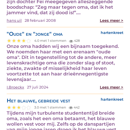
zijn dochter Fei meegegeven alleszeggende
boodschap: “Zeg maar tegen oma, dat ik het
jammer vind, dat zij dood is!”.…
hans uil
28 februari 2008
Lees meer >
"Oude" en "jonge" oma
hartenkreet
4.0 met 1 stemmen
428
Onze oma hadden wij een bijnaam toegekend.
We noemden haar met een erenaam "oude
oma". Dit in tegenstelling tot de andere, meer
levenskrachtige oma die zonder slag of stoot,
ziekte, zwakte of misselijkheid haar leven
voortzette tot aan haar drieënnegentigste
levensjaar.…
I.Broeckx
27 juli 2024
Lees meer >
Het blauwe, gebreide vest
hartenkreet
3.0 met 1 stemmen
442
Tijdens mijn turbulente studententijd breide
oma, zoals het een oma betaamt, het blauwe
wollen vest voor mij. Zelfs op de danspartijen
van mijn jonge jaren droeg ik het blauwe vest