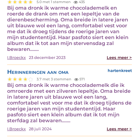
5.0 met 1 stemmen
435
Bij oma dronk ik warme chocolademelk en
roerde de drank om met een lepeltje van de
dierenbescherming. Oma breide in latere jaren
uit blauwe wol een lang, comfortabel vest voor
me dat ik droeg tijdens de roerige jaren van
mijn studententijd. Haar pasfoto siert een klein
album dat ik tot aan mijn stervensdag zal
bewaren....…
I.Broeckx
23 december 2023
Lees meer >
Herinneringen aan oma
hartenkreet
3.7 met 3 stemmen
571
Bij oma dronk ik warme chocolademelk die ik
omroerde met een zilveren lepeltje. Oma breide
in latere jaren uit blauwe wol een lang,
comfortabel vest voor me dat ik droeg tijdens de
roerige jaren van mijn studententijd. Haar
pasfoto siert een klein album dat ik tot mijn
sterfdag zal bewaren....…
I.Broeckx
28 juli 2024
Lees meer >