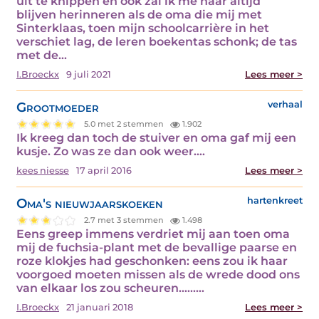
uit te knippen en ook zal ik me haar altijd
blijven herinneren als de oma die mij met
Sinterklaas, toen mijn schoolcarrière in het
verschiet lag, de leren boekentas schonk; de tas
met de…
I.Broeckx
9 juli 2021
Lees meer >
Grootmoeder
verhaal
5.0 met 2 stemmen
1.902
Ik kreeg dan toch de stuiver en oma gaf mij een
kusje. Zo was ze dan ook weer.…
kees niesse
17 april 2016
Lees meer >
Oma's nieuwjaarskoeken
hartenkreet
2.7 met 3 stemmen
1.498
Eens greep immens verdriet mij aan toen oma
mij de fuchsia-plant met de bevallige paarse en
roze klokjes had geschonken: eens zou ik haar
voorgoed moeten missen als de wrede dood ons
van elkaar los zou scheuren......…
I.Broeckx
21 januari 2018
Lees meer >