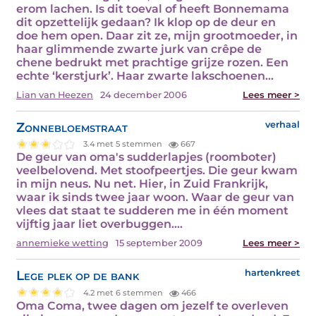
erom lachen. Is dit toeval of heeft Bonnemama
dit opzettelijk gedaan? Ik klop op de deur en
doe hem open. Daar zit ze, mijn grootmoeder, in
haar glimmende zwarte jurk van crêpe de
chene bedrukt met prachtige grijze rozen. Een
echte ‘kerstjurk’. Haar zwarte lakschoenen…
Lian van Heezen
24 december 2006
Lees meer >
Zonnebloemstraat
verhaal
3.4 met 5 stemmen
667
De geur van oma's sudderlapjes (roomboter)
veelbelovend. Met stoofpeertjes. Die geur kwam
in mijn neus. Nu net. Hier, in Zuid Frankrijk,
waar ik sinds twee jaar woon. Waar de geur van
vlees dat staat te sudderen me in één moment
vijftig jaar liet overbuggen.…
annemieke wetting
15 september 2009
Lees meer >
Lege plek op de bank
hartenkreet
4.2 met 6 stemmen
466
Oma Coma, twee dagen om jezelf te overleven