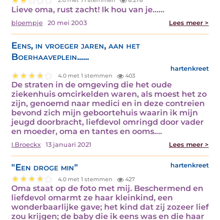
2.0 met 71 stemmen
6.278
Lieve oma, rust zacht! Ik hou van je...…
bloempje
20 mei 2003
Lees meer >
Eens, in vroeger jaren, aan het
Boerhaaveplein......
hartenkreet
4.0 met 1 stemmen
403
De straten in de omgeving die het oude
ziekenhuis omcirkelden waren, als moest het zo
zijn, genoemd naar medici en in deze contreien
bevond zich mijn geboortehuis waarin ik mijn
jeugd doorbracht, liefdevol omringd door vader
en moeder, oma en tantes en ooms.…
I.Broeckx
13 januari 2021
Lees meer >
"Een droge min"
hartenkreet
4.0 met 1 stemmen
427
Oma staat op de foto met mij. Beschermend en
liefdevol omarmt ze haar kleinkind, een
wonderbaarlijke gave; het kind dat zij zozeer lief
zou krijgen; de baby die ik eens was en die haar