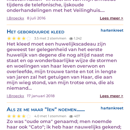
tijdens de telefonische, ijskoude
onderhandelingen met het Veilinghuis.…
I.Broeckx
8 juli 2016
Lees meer >
Het geborduurde kleed
hartenkreet
3.5 met 2 stemmen
1.242
Het kleed moet een huwelijkscadeau zijn
geweest ter gelegenheid van het eerste
huwelijk van degene die nog altijd naast me
staat en op wonderbaarlijke wijze de stormen
en woelingen van haar leven overwon en
overleefde, mijn trouwe tante en tot in lengte
van jaren zal het getuigen van Haar, die aan
mijn wieg stond, van mijn trotse oma, die als
niemand…
I.Broeckx
17 januari 2018
Lees meer >
Als ze me maar "Ien" noemen.......
hartenkreet
4.0 met 1 stemmen
407
Zo was "oude oma" genaamd; men noemde
haar ook "Cato"; ik heb haar nauwelijks gekend;