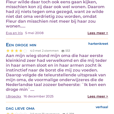
Fleur wilde daar toch ook eens gaan kijken,
misschien kon zij daar ook wel wonen. Daarom
had zij niets tegen oma gezegd, want ze wilde
niet dat oma verdrietig zou worden, omdat
Fleur dan misschien niet meer bij haar zou
wonen..…
Eva en Iris
5 mei 2008
Lees meer >
Een droge min
hartenkreet
4.0 met 2 stemmen
553
Aan mijn wieg stond mijn oma die haar eerste
kleinkind zeer had verwelkomd en die mij teder
in haar armen sloot en in haar armen zocht ik
instinctief naar de borst die mij zou voeden.
Daarop volgde de teleurstellende uitspraak van
mijn oma, de voormalige onderwijzeres die de
Nederlandse taal zozeer beheerste: ¨Ik ben een
droge min¨.…
I.Broeckx
16 december 2025
Lees meer >
dag lieve oma
verhaal