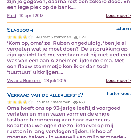
zijn je gegeven, daarna rest een zekere dood. En
een lege plek op de bank.…
Fred
10 april 2013
Lees meer >
Slagboom
column
4.0 met 3 stemmen
1.251
‘Kom op, oma’ zei Ruben ongeduldig, ‘ben je al
vergeten wat je moet doen?’ De uitdrukking op
zijn gezicht liet me verstaan dat hij niet gediend
was van een aan Alzheimer lijdende oma. Met
een flauw stemmetje kon ik er dan toch
‘tuuttuut’ uitkrijgen.…
Viviane Burssens
28 juli 2015
Lees meer >
Verraad van de allerliefste?
hartenkreet
3.5 met 2 stemmen
438
Oma heeft ons op 93-jarige leeftijd voorgoed
verlaten en mijn vazen vormen de enige
tastbare herinnering aan haar eveneens
kobaltblauwe ogen die zo liefdevol op mij
rustten in lang vervlogen tijden. Ik heb af
moeten haken - in weerwil van mijn armoede -