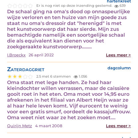
hartenkreet
Er is nog niet op deze inzending gestemd.
639
De schaal ging na oma's dood op onnaspeurlijke
wijze verloren en ten huize van mijn goede zus
staat nu oma's dressoir dat "herenigd" is met
het kunstvoorwerp dat haar sierde. Mijn zus
bemachtigde namelijk een soortgelijke schaal
die als equivalent kan dienen voor het
zoekgeraakte kunstvoorwerp.....…
I.Broeckx
26 april 2022
Lees meer >
Zaterdaggriet
dagcolumn
2.5 met 6 stemmen
1.056
Oma staat met lege handen. Ze had haar
kleindochter willen verrassen, maar de caissière
gooit roet in het eten. Oma moet voor 14,95 euro
afrekenen in het filiaal van Albert Heijn waar ze
al haar hele leven komt. Vijf eurocent te weinig
voor een gratis smurf, oordeelt de kassajuffrouw.
Oma weet niet waar ze het zoeken moet.…
Quirijn Metz
4 maart 2008
Lees meer >