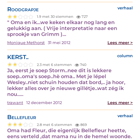
Roodgrapje
verhaal
1.9 met 30 stemmen
727
" Oma en ik...we keken elkaar nog lang en
gelukkig aan. ( Vrije interpretatie naar een
sprookje van Grimm )…
Monique Methorst
31 mei 2012
Lees meer >
KERST..
column
2.3 met 6 stemmen
740
Ja, eerst je soep Storm..nee dit is lekkere
soep..oma's soep..hè oma.. Met je lépel
Wesley..niet schuin houden dat bord,.. ja hoor,
lekker alles over je nieuwe gillétje..wat zég ik
nou..…
trawant
12 december 2012
Lees meer >
Bellefleur
verhaal
2.8 met 6 stemmen
869
Oma had Fleur, die eigenlijk Bellefleur heette,
eens verteld ,dat mama nu in de hemel woonde.