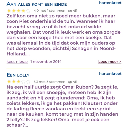
Aan alles komt een einde
hartenkreet
4.0 met 1 stemmen
411
Zelf kon oma niet zo goed meer bukken, maar
zoon Piet onderhield de tuin. Wanneer ik haar
bezocht vroeg ze of ik het onkruid wilde
weghalen. Dat vond ik leuk werk en oma zorgde
dan voor een kopje thee met een koekje. Dat
was allemaal in de tijd dat ook mijn ouders op
het dorp woonden, dichtbij Schagen in Noord-
Holland.…
kees niesse
1 november 2014
Lees meer >
Een lolly
hartenkreet
3.3 met 3 stemmen
411
Na een half uurtje zegt Oma: Ruben? Ja zegt ie,
ik zeg, ik wil een snoepje, meteen heb ik zijn
aandacht en hij zegt glunderend: Oma, ik heb
zoiets lekkers, ik ga het pakken! Klautert onder
de lading fleece vandaan en trekt een sprint
naar de keuken, komt terug met in zijn handen
2 lolly’s! Ik zeg lekker! Oma, moet je ook een
schaar?…