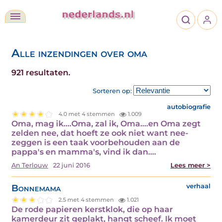
Alle inzendingen over oma
921 resultaten.
Sorteren op:
autobiografie
4.0 met 4 stemmen
1.009
Oma, mag ik....Oma, zal ik, Oma....en Oma zegt
zelden nee, dat hoeft ze ook niet want nee-
zeggen is een taak voorbehouden aan de
pappa's en mamma's, vind ik dan.…
An Terlouw
22 juni 2016
Lees meer >
Bonnemama
verhaal
2.5 met 4 stemmen
1.021
De rode papieren kerstklok, die op haar
kamerdeur zit geplakt, hangt scheef. Ik moet