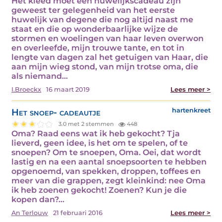
Het kleed moet een huwelijkscadeau zijn
geweest ter gelegenheid van het eerste
huwelijk van degene die nog altijd naast me
staat en die op wonderbaarlijke wijze de
stormen en woelingen van haar leven overwon
en overleefde, mijn trouwe tante, en tot in
lengte van dagen zal het getuigen van Haar, die
aan mijn wieg stond, van mijn trotse oma, die
als niemand…
I.Broeckx
16 maart 2019
Lees meer >
Het snoep- cadeautje
hartenkreet
3.0 met 2 stemmen
448
Oma? Raad eens wat ik heb gekocht? Tja
lieverd, geen idee, is het om te spelen, of te
snoepen? Om te snoepen, Oma. Oei, dat wordt
lastig en na een aantal snoepsoorten te hebben
opgenoemd, van spekken, droppen, toffees en
meer van die grappen, zegt kleinkind: nee Oma
ik heb zoenen gekocht! Zoenen? Kun je die
kopen dan?…
An Terlouw
21 februari 2016
Lees meer >