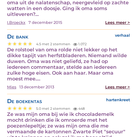
oma uit de nalatenschap, neergevleid op zachte
watten in een doosje. Ging ik oma soms
uitleveren?…
I.Broeckx
7 december 2015
Lees meer >
De bank
verhaal
4.5 met 2 stemmen
1.072
De rolstoel van oma rolde niet lekker op het
dikke tapijt van herfstbladeren. Niemand wilde
duwen. Oma was niet geliefd, ze had op
iedereen commentaar, stelde aan iedereen
zulke hoge eisen. Ook aan haar. Maar oma
moest mee.…
Mies
13 december 2013
Lees meer >
De boekentas
hartenkreet
5.0 met 2 stemmen
448
Ze was mijn oma bij wie ik chocolademelk
mocht drinken die ik omroerde met het
poezenlepeltje; ze was mijn oma die me
vermaande de kartonnen Zwarte Piet "secuur"