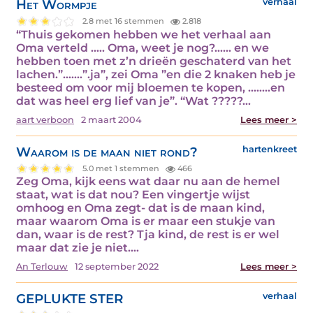
Het Wormpje
verhaal
2.8 met 16 stemmen
2.818
“Thuis gekomen hebben we het verhaal aan
Oma verteld ….. Oma, weet je nog?…… en we
hebben toen met z’n drieën geschaterd van het
lachen.”…….”.ja”, zei Oma ”en die 2 knaken heb je
besteed om voor mij bloemen te kopen, ……..en
dat was heel erg lief van je”. “Wat ?????…
aart verboon
2 maart 2004
Lees meer >
Waarom is de maan niet rond?
hartenkreet
5.0 met 1 stemmen
466
Zeg Oma, kijk eens wat daar nu aan de hemel
staat, wat is dat nou? Een vingertje wijst
omhoog en Oma zegt- dat is de maan kind,
maar waarom Oma is er maar een stukje van
dan, waar is de rest? Tja kind, de rest is er wel
maar dat zie je niet.…
An Terlouw
12 september 2022
Lees meer >
GEPLUKTE STER
verhaal