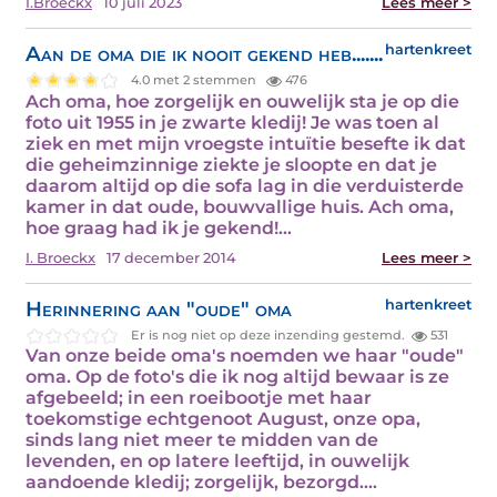
I.Broeckx
10 juli 2023
Lees meer >
Aan de oma die ik nooit gekend heb.......
hartenkreet
4.0 met 2 stemmen
476
Ach oma, hoe zorgelijk en ouwelijk sta je op die
foto uit 1955 in je zwarte kledij! Je was toen al
ziek en met mijn vroegste intuïtie besefte ik dat
die geheimzinnige ziekte je sloopte en dat je
daarom altijd op die sofa lag in die verduisterde
kamer in dat oude, bouwvallige huis. Ach oma,
hoe graag had ik je gekend!…
I. Broeckx
17 december 2014
Lees meer >
Herinnering aan "oude" oma
hartenkreet
Er is nog niet op deze inzending gestemd.
531
Van onze beide oma's noemden we haar "oude"
oma. Op de foto's die ik nog altijd bewaar is ze
afgebeeld; in een roeibootje met haar
toekomstige echtgenoot August, onze opa,
sinds lang niet meer te midden van de
levenden, en op latere leeftijd, in ouwelijk
aandoende kledij; zorgelijk, bezorgd.…