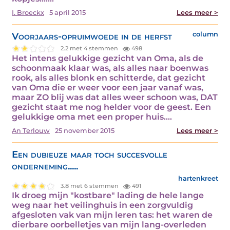
I. Broeckx
5 april 2015
Lees meer >
Voorjaars-opruimwoede in de herfst
column
2.2 met 4 stemmen
498
Het intens gelukkige gezicht van Oma, als de
schoonmaak klaar was, als alles naar boenwas
rook, als alles blonk en schitterde, dat gezicht
van Oma die er weer voor een jaar vanaf was,
maar ZO blij was dat alles weer schoon was, DAT
gezicht staat me nog helder voor de geest. Een
gelukkige oma met een proper huis.…
An Terlouw
25 november 2015
Lees meer >
Een dubieuze maar toch succesvolle
onderneming.....
hartenkreet
3.8 met 6 stemmen
491
Ik droeg mijn "kostbare" lading de hele lange
weg naar het veilinghuis in een zorgvuldig
afgesloten vak van mijn leren tas: het waren de
dierbare oorbelletjes van mijn lang-overleden