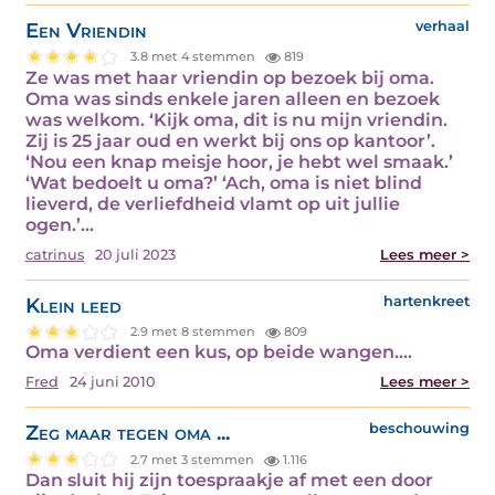
Een Vriendin
verhaal
3.8 met 4 stemmen
819
Ze was met haar vriendin op bezoek bij oma.
Oma was sinds enkele jaren alleen en bezoek
was welkom. ‘Kijk oma, dit is nu mijn vriendin.
Zij is 25 jaar oud en werkt bij ons op kantoor’.
‘Nou een knap meisje hoor, je hebt wel smaak.’
‘Wat bedoelt u oma?’ ‘Ach, oma is niet blind
lieverd, de verliefdheid vlamt op uit jullie
ogen.’…
catrinus
20 juli 2023
Lees meer >
Klein leed
hartenkreet
2.9 met 8 stemmen
809
Oma verdient een kus, op beide wangen.…
Fred
24 juni 2010
Lees meer >
Zeg maar tegen oma ...
beschouwing
2.7 met 3 stemmen
1.116
Dan sluit hij zijn toespraakje af met een door