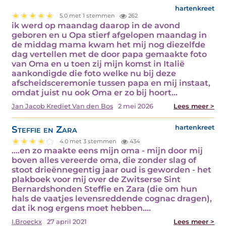
hartenkreet
5.0 met 1 stemmen
262
ik werd op maandag daarop in de avond
geboren en u Opa stierf afgelopen maandag in
de middag mama kwam het mij nog diezelfde
dag vertellen met de door papa gemaakte foto
van Oma en u toen zij mijn komst in Italië
aankondigde die foto welke nu bij deze
afscheidsceremonie tussen papa en mij instaat,
omdat juist nu ook Oma er zo bij hoort…
Jan Jacob Krediet Van den Bos
2 mei 2026
Lees meer >
Steffie en Zara
hartenkreet
4.0 met 3 stemmen
434
....en zo maakte eens mijn oma - mijn door mij
boven alles vereerde oma, die zonder slag of
stoot drieënnegentig jaar oud is geworden - het
plakboek voor mij over de Zwitserse Sint
Bernardshonden Steffie en Zara (die om hun
hals de vaatjes levensreddende cognac dragen),
dat ik nog ergens moet hebben.…
I.Broeckx
27 april 2021
Lees meer >