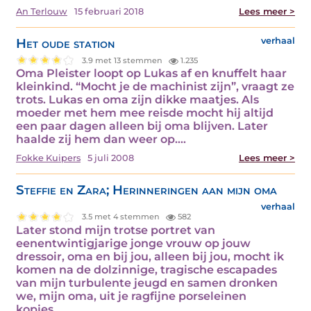
An Terlouw
15 februari 2018
Lees meer >
Het oude station
verhaal
3.9 met 13 stemmen
1.235
Oma Pleister loopt op Lukas af en knuffelt haar
kleinkind. “Mocht je de machinist zijn”, vraagt ze
trots. Lukas en oma zijn dikke maatjes. Als
moeder met hem mee reisde mocht hij altijd
een paar dagen alleen bij oma blijven. Later
haalde zij hem dan weer op.…
Fokke Kuipers
5 juli 2008
Lees meer >
Steffie en Zara; Herinneringen aan mijn oma
verhaal
3.5 met 4 stemmen
582
Later stond mijn trotse portret van
eenentwintigjarige jonge vrouw op jouw
dressoir, oma en bij jou, alleen bij jou, mocht ik
komen na de dolzinnige, tragische escapades
van mijn turbulente jeugd en samen dronken
we, mijn oma, uit je ragfijne porseleinen
kopjes....…