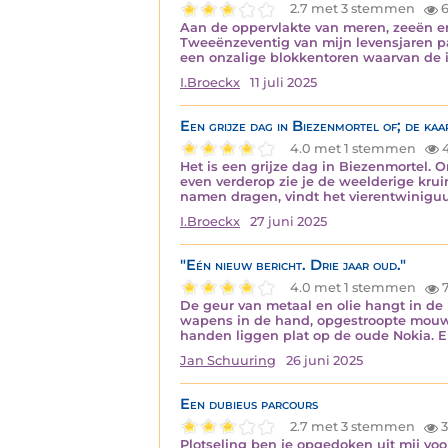
2.7 met 3 stemmen
6
Aan de oppervlakte van meren, zeeën en
Tweeënzeventig van mijn levensjaren p
een onzalige blokkentoren waarvan de in
I.Broeckx
11 juli 2025
Een grijze dag in Biezenmortel of; de kaa
4.0 met 1 stemmen
Het is een grijze dag in Biezenmortel. 
even verderop zie je de weelderige krui
namen dragen, vindt het vierentwinigu
I.Broeckx
27 juni 2025
"Eén nieuw bericht. Drie jaar oud."
4.0 met 1 stemmen
7
De geur van metaal en olie hangt in de 
wapens in de hand, opgestroopte mouwen
handen liggen plat op de oude Nokia. E
Jan Schuuring
26 juni 2025
Een dubieus parcours
2.7 met 3 stemmen
3
Plotseling ben je opgedoken uit mij voo