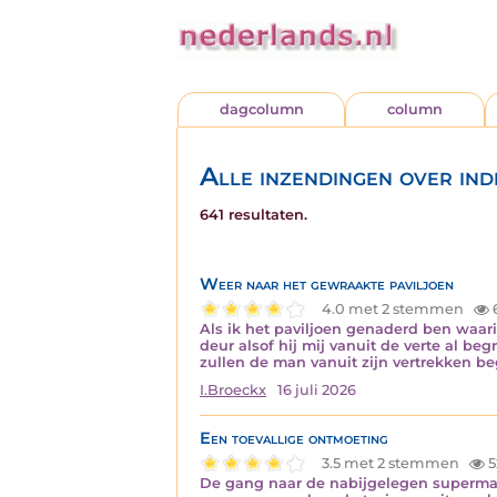
dagcolumn
column
Alle inzendingen over ind
641 resultaten.
Weer naar het gewraakte paviljoen
4.0 met 2 stemmen
Als ik het paviljoen genaderd ben waarin
deur alsof hij mij vanuit de verte al be
zullen de man vanuit zijn vertrekken b
I.Broeckx
16 juli 2026
Een toevallige ontmoeting
3.5 met 2 stemmen
5
De gang naar de nabijgelegen supermark