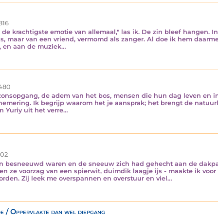
816
de krachtigste emotie van allemaal," las ik. De zin bleef hangen. In 
is, maar van een vriend, vermomd als zanger. Al doe ik hem daarmee 
e, en aan de muziek…
480
De zonsopgang, de adem van het bos, mensen die hun dag leven en i
 schemering. Ik begrijp waarom het je aansprak; het brengt de natuu
 Yuriy uit het verre…
02
n besneeuwd waren en de sneeuw zich had gehecht aan de dakpa
en ze voorzag van een spierwit, duimdik laagje ijs - maakte ik voo
den. Zij leek me overspannen en overstuur en viel…
e / Oppervlakte dan wel diepgang