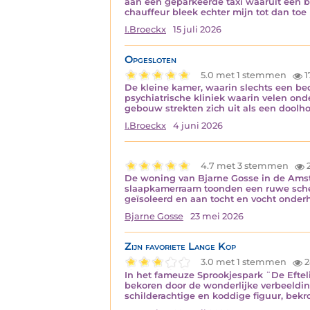
aan een geparkeerde taxi waaruit een b
chauffeur bleek echter mijn tot dan toe
I.Broeckx
15 juli 2026
Opgesloten
5.0 met 1 stemmen
1
De kleine kamer, waarin slechts een be
psychiatrische kliniek waarin velen o
gebouw strekten zich uit als een doolho
I.Broeckx
4 juni 2026
4.7 met 3 stemmen
De woning van Bjarne Gosse in de Ams
slaapkamerraam toonden een ruwe scheu
geïsoleerd en aan tocht en vocht onde
Bjarne Gosse
23 mei 2026
Zijn favoriete Lange Kop
3.0 met 1 stemmen
2
In het fameuze Sprookjespark ¨De Efteli
bekoren door de wonderlijke verbeeldin
schilderachtige en koddige figuur, bekr