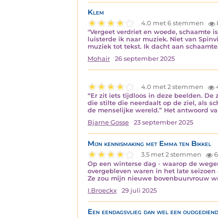
Klem
4.0 met 6 stemmen
"Vergeet verdriet en woede, schaamte is 
luisterde ik naar muziek. Niet van Spinv
muziek tot tekst. Ik dacht aan schaamt
Mohair
26 september 2025
4.0 met 2 stemmen
“Er zit iets tijdloos in deze beelden. 
die stilte die neerdaalt op de ziel, als
de menselijke wereld.” Het antwoord van
Bjarne Gosse
23 september 2025
Mijn kennismaking met Emma ten Bikkel
3.5 met 2 stemmen
6
Op een winterse dag - waarop de wege
overgebleven waren in het late seizoen 
Ze zou mijn nieuwe bovenbuurvrouw wor
I.Broeckx
29 juli 2025
Een eendagsvlieg dan wel een oudgediend