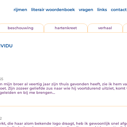
rijmen
literair woordenboek
vragen
links
contact
beschouwing
hartenkreet
verhaal
ividu
65
 mijn broer al veertig jaar zijn thuis gevonden heeft, zie ik hem v
groet. Zijn zozeer geliefde zus naar wie hij voortdurend uitziet, kom
egeleiden en bij me brengen…
2
t, die haar alom bekende logo draagt, heb ik gewoonlijk snel afge