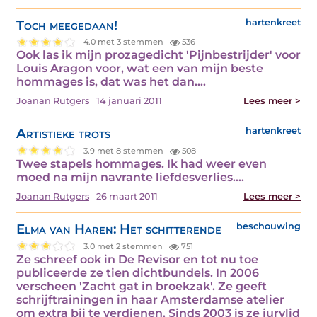
Toch meegedaan!
hartenkreet
4.0 met 3 stemmen
536
Ook las ik mijn prozagedicht 'Pijnbestrijder' voor
Louis Aragon voor, wat een van mijn beste
hommages is, dat was het dan.…
Joanan Rutgers
14 januari 2011
Lees meer >
Artistieke trots
hartenkreet
3.9 met 8 stemmen
508
Twee stapels hommages. Ik had weer even
moed na mijn navrante liefdesverlies.…
Joanan Rutgers
26 maart 2011
Lees meer >
Elma van Haren: Het schitterende
beschouwing
3.0 met 2 stemmen
751
Ze schreef ook in De Revisor en tot nu toe
publiceerde ze tien dichtbundels. In 2006
verscheen 'Zacht gat in broekzak'. Ze geeft
schrijftrainingen in haar Amsterdamse atelier
om extra bij te verdienen. Sinds 2003 is ze jurylid