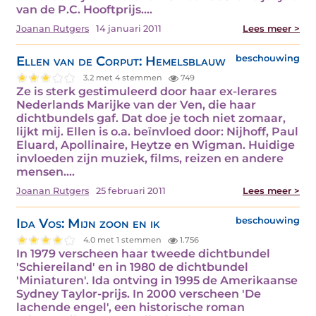
van de P.C. Hooftprijs.…
Joanan Rutgers
14 januari 2011
Lees meer >
Ellen van de Corput: Hemelsblauw
beschouwing
3.2 met 4 stemmen
749
Ze is sterk gestimuleerd door haar ex-lerares
Nederlands Marijke van der Ven, die haar
dichtbundels gaf. Dat doe je toch niet zomaar,
lijkt mij. Ellen is o.a. beïnvloed door: Nijhoff, Paul
Eluard, Apollinaire, Heytze en Wigman. Huidige
invloeden zijn muziek, films, reizen en andere
mensen.…
Joanan Rutgers
25 februari 2011
Lees meer >
Ida Vos: Mijn zoon en ik
beschouwing
4.0 met 1 stemmen
1.756
In 1979 verscheen haar tweede dichtbundel
'Schiereiland' en in 1980 de dichtbundel
'Miniaturen'. Ida ontving in 1995 de Amerikaanse
Sydney Taylor-prijs. In 2000 verscheen 'De
lachende engel', een historische roman