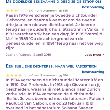
De dodelijke eenzaamheid deed je de strop om
beschouwing
3.0 met 4 stemmen
538
Pas in 1976 verscheen je tweede dichtbundel
'Geboorte' en daarna kwam er om de twee à
drie jaar een nieuwe dichtbundel. Je keerde
terug naar je ouderlijk huis 'Strautini' in Valka. In
1982 verscheen 'Ik ben een dag', in 1985 'Vermijd
Me', in 1989 'Op de achtergrond van de
geneeskunde' en in 1991 'Terug naar het ver weg
zijn'.…
Joanan Rutgers
2 april 2016
Lees meer >
Een sublieme dichteres, maar wel fascistisch
beschouwing
4.0 met 3 stemmen
536
In 1904 verscheen de dichtbundel 'Maternità' en
in 1910 'Dal Profondo'. In 1913 zijn Giovanni en jij
gescheiden, waarna jij met Bianca naar Zürich
verhuisde. In 1914 verscheen de dichtbundel
'Esilio'. Je was bevriend met de luitenant Fulcieri
Paulucci van Calboli, die op 28 februari 1919
overleed in het sanatorium Solsana Saanen,