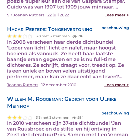
poëzie 'superieur aan die van Gaspara Stampa'.
Guido was van 1907 tot 1909 jouw minnaar.…
Sir Joanan Rutgers
22 juli 2022
Lees meer >
Hagar Peeters: Tongenvertoning
beschouwing
3.0 met 3 stemmen
716
In 2008 verscheen haar derde dichtbundel
'Loper van licht', licht en naïef, maar hoogst
boeiend als vanouds. Ze heeft haar laatste
baantje eraan gegeven en ze is nu full-time
dichteres. Ze schrijft, draagt voor, treedt op. Ze
is een uniek en boven velen uitstijgend
performer, maar kan ze daar echt van leven?…
Joanan Rutgers
12 december 2010
Lees meer >
Willem M. Roggeman: Gedicht voor Ulrike
Meinhof
beschouwing
3.3 met 3 stemmen
584
In 2010 verscheen zijn 37-ste dichtbundel 'Jan
van Ruusbroec en de stilte' en hij ontving in
Zeist de LiteratuurPrijs. Samen met Leo Vroman