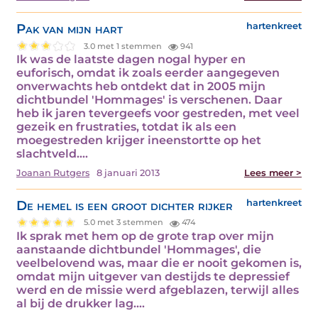
Pak van mijn hart
hartenkreet
3.0 met 1 stemmen
941
Ik was de laatste dagen nogal hyper en
euforisch, omdat ik zoals eerder aangegeven
onverwachts heb ontdekt dat in 2005 mijn
dichtbundel 'Hommages' is verschenen. Daar
heb ik jaren tevergeefs voor gestreden, met veel
gezeik en frustraties, totdat ik als een
moegestreden krijger ineenstortte op het
slachtveld.…
Joanan Rutgers
8 januari 2013
Lees meer >
De hemel is een groot dichter rijker
hartenkreet
5.0 met 3 stemmen
474
Ik sprak met hem op de grote trap over mijn
aanstaande dichtbundel 'Hommages', die
veelbelovend was, maar die er nooit gekomen is,
omdat mijn uitgever van destijds te depressief
werd en de missie werd afgeblazen, terwijl alles
al bij de drukker lag.…