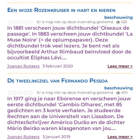
Een wijze Rozenkruiser in hart en nieren
beschouwing
Er is nog niet op deze inzending gestemd.
523
In 1881 verscheen jouw dichtbundel 'Oiseaux de
passage'. In 1883 verscheen jouw dichtbundel 'La
Muse Noire' (= de opiumpapaver). Deze
dichtbundel trok veel lezers. Je bent net als
bijvoorbeeld Arthur Rimbaud beïnvloed door de
occultist Éliphas Lévi.…
Joanan Rutgers
3 februari 2020
Lees meer >
De tweelingziel van Fernando Pessoa
beschouwing
Er is nog niet op deze inzending gestemd.
470
In 1917 ging je naar Eborense en verscheen jouw
eerste dichtbundel 'Cambio Olhares', met 85
gedichten en 3 korte verhalen. Je studeerde
Rechten aan de Universiteit van Lissabon. De
dichter/schrijver Américo Durão en de dichter
Mário Beirão waren klasgenoten van jou.…
Joanan Rutgers
3 januari 2019
Lees meer >