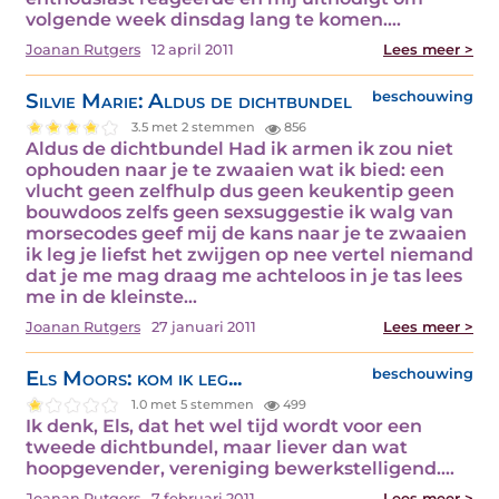
volgende week dinsdag lang te komen.…
Joanan Rutgers
12 april 2011
Lees meer >
Silvie Marie: Aldus de dichtbundel
beschouwing
3.5 met 2 stemmen
856
Aldus de dichtbundel Had ik armen ik zou niet
ophouden naar je te zwaaien wat ik bied: een
vlucht geen zelfhulp dus geen keukentip geen
bouwdoos zelfs geen sexsuggestie ik walg van
morsecodes geef mij de kans naar je te zwaaien
ik leg je liefst het zwijgen op nee vertel niemand
dat je me mag draag me achteloos in je tas lees
me in de kleinste…
Joanan Rutgers
27 januari 2011
Lees meer >
Els Moors: kom ik leg...
beschouwing
1.0 met 5 stemmen
499
Ik denk, Els, dat het wel tijd wordt voor een
tweede dichtbundel, maar liever dan wat
hoopgevender, vereniging bewerkstelligend.…
Joanan Rutgers
7 februari 2011
Lees meer >