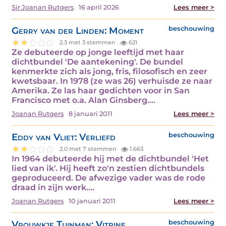
Sir Joanan Rutgers
16 april 2026
Lees meer >
Gerry van der Linden: Moment
beschouwing
2.3 met 3 stemmen
621
Ze debuteerde op jonge leeftijd met haar
dichtbundel 'De aantekening'. De bundel
kenmerkte zich als jong, fris, filosofisch en zeer
kwetsbaar. In 1978 (ze was 26) verhuisde ze naar
Amerika. Ze las haar gedichten voor in San
Francisco met o.a. Alan Ginsberg.…
Joanan Rutgers
8 januari 2011
Lees meer >
Eddy van Vliet: Verliefd
beschouwing
2.0 met 7 stemmen
1.663
In 1964 debuteerde hij met de dichtbundel 'Het
lied van ik'. Hij heeft zo'n zestien dichtbundels
geproduceerd. De afwezige vader was de rode
draad in zijn werk.…
Joanan Rutgers
10 januari 2011
Lees meer >
Vrouwkje Tuinman: Vitrine
beschouwing