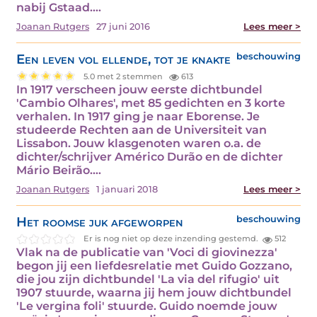
nabij Gstaad.…
Joanan Rutgers
27 juni 2016
Lees meer >
Een leven vol ellende, tot je knakte
beschouwing
5.0 met 2 stemmen
613
In 1917 verscheen jouw eerste dichtbundel
'Cambio Olhares', met 85 gedichten en 3 korte
verhalen. In 1917 ging je naar Eborense. Je
studeerde Rechten aan de Universiteit van
Lissabon. Jouw klasgenoten waren o.a. de
dichter/schrijver Américo Durão en de dichter
Mário Beirão.…
Joanan Rutgers
1 januari 2018
Lees meer >
Het roomse juk afgeworpen
beschouwing
Er is nog niet op deze inzending gestemd.
512
Vlak na de publicatie van 'Voci di giovinezza'
begon jij een liefdesrelatie met Guido Gozzano,
die jou zijn dichtbundel 'La via del rifugio' uit
1907 stuurde, waarna jij hem jouw dichtbundel
'Le vergina foli' stuurde. Guido noemde jouw