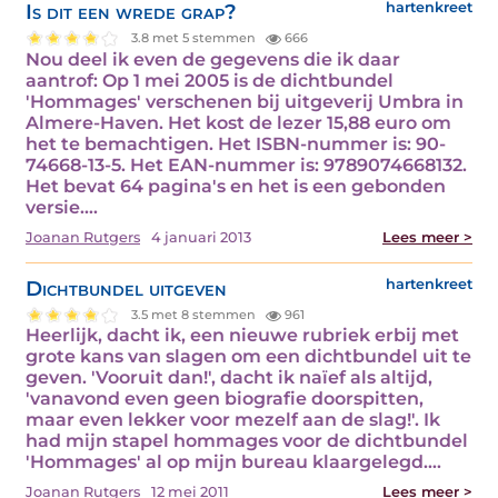
Is dit een wrede grap?
hartenkreet
3.8 met 5 stemmen
666
Nou deel ik even de gegevens die ik daar
aantrof: Op 1 mei 2005 is de dichtbundel
'Hommages' verschenen bij uitgeverij Umbra in
Almere-Haven. Het kost de lezer 15,88 euro om
het te bemachtigen. Het ISBN-nummer is: 90-
74668-13-5. Het EAN-nummer is: 9789074668132.
Het bevat 64 pagina's en het is een gebonden
versie.…
Joanan Rutgers
4 januari 2013
Lees meer >
Dichtbundel uitgeven
hartenkreet
3.5 met 8 stemmen
961
Heerlijk, dacht ik, een nieuwe rubriek erbij met
grote kans van slagen om een dichtbundel uit te
geven. 'Vooruit dan!', dacht ik naïef als altijd,
'vanavond even geen biografie doorspitten,
maar even lekker voor mezelf aan de slag!'. Ik
had mijn stapel hommages voor de dichtbundel
'Hommages' al op mijn bureau klaargelegd.…
Joanan Rutgers
12 mei 2011
Lees meer >