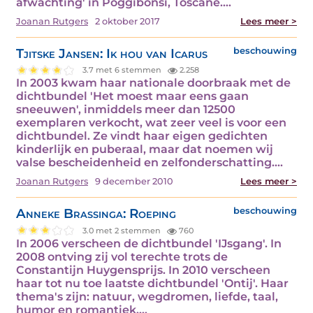
afwachting' in Poggibonsi, Toscane.…
Joanan Rutgers
2 oktober 2017
Lees meer >
Tjitske Jansen: Ik hou van Icarus
beschouwing
3.7 met 6 stemmen
2.258
In 2003 kwam haar nationale doorbraak met de
dichtbundel 'Het moest maar eens gaan
sneeuwen', inmiddels meer dan 12500
exemplaren verkocht, wat zeer veel is voor een
dichtbundel. Ze vindt haar eigen gedichten
kinderlijk en puberaal, maar dat noemen wij
valse bescheidenheid en zelfonderschatting.…
Joanan Rutgers
9 december 2010
Lees meer >
Anneke Brassinga: Roeping
beschouwing
3.0 met 2 stemmen
760
In 2006 verscheen de dichtbundel 'IJsgang'. In
2008 ontving zij vol terechte trots de
Constantijn Huygensprijs. In 2010 verscheen
haar tot nu toe laatste dichtbundel 'Ontij'. Haar
thema's zijn: natuur, wegdromen, liefde, taal,
humor en romantiek.…