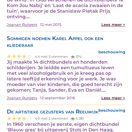
Kom Jou Nabij' en 'Laat de acacia zwaaien in de
tuin', waarvoor je de Stanislaw Píetak Prijs
ontving.…
Joanan Rutgers
12 mei 2015
Lees meer >
Sommigen noemen Karel Appel ook een
kliederaar
beschouwing
4.4 met 5 stemmen
574
Jij maakte 14 dichtbundels en honderden
schilderijen. Je leidde een tumultueus leven
met veel alcoholgebruik en je kreeg pas op
latere leeftijd erkenning voor je werk. Je was
moeder van vier kinderen, die goed terecht zijn
gekomen; Tanja, Sander, Eva en Daniël.…
Joanan Rutgers
12 september 2016
Lees meer >
De artistieke gezusters van Reeuwijk
beschouwing
4.0 met 2 stemmen
6.381
In 1960 verscheen je eerste, eigen dichtbundel
'Blauw gras' bij uitgeverij Stols in Den Haag.