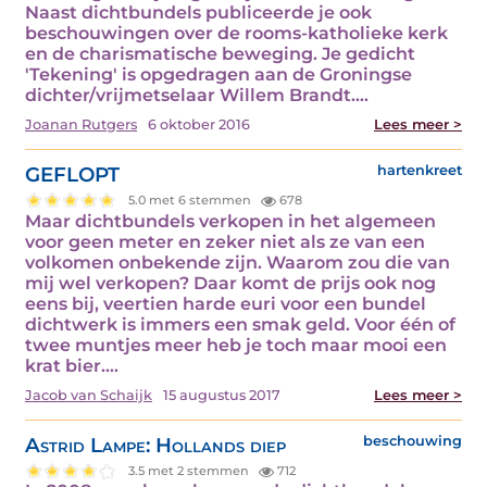
Naast dichtbundels publiceerde je ook
beschouwingen over de rooms-katholieke kerk
en de charismatische beweging. Je gedicht
'Tekening' is opgedragen aan de Groningse
dichter/vrijmetselaar Willem Brandt.…
Joanan Rutgers
6 oktober 2016
Lees meer >
GEFLOPT
hartenkreet
5.0 met 6 stemmen
678
Maar dichtbundels verkopen in het algemeen
voor geen meter en zeker niet als ze van een
volkomen onbekende zijn. Waarom zou die van
mij wel verkopen? Daar komt de prijs ook nog
eens bij, veertien harde euri voor een bundel
dichtwerk is immers een smak geld. Voor één of
twee muntjes meer heb je toch maar mooi een
krat bier.…
Jacob van Schaijk
15 augustus 2017
Lees meer >
Astrid Lampe: Hollands diep
beschouwing
3.5 met 2 stemmen
712