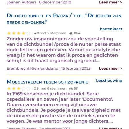
Joanan Rutgers
8 december 2018
Lees meer >
De dichtbundel en Proza / titel "De koeien zijn
reeds gemolken."
hartenkreet
4.0 met 2 stemmen
864
Zonder uw inspanningen zou de voorstelling
van de dichtbundel /proza die nu ter perse staat
dode letter zijn gebleven. Vanuit de analytische
vraag in het waarom dat ik proza en gedichten
schrijf is dit haast organisch gegroeid.…
Erembrecht Niemandsland
15 februari 2025
Lees meer >
Moegestreden tegen schizofrenie
beschouwing
2.8 met 6 stemmen
531
In 1969 verscheen je dichtbundel 'Serie
ospedaliera' en zeven jaar later 'Documento'.
Daarna verschenen er nog vijf nieuwe
dichtbundels. Je poogde je taalvaardigheid met
de universele positie van de muziek samen te
voegen. Je was mentor voor jonge dichters.…
Joanan Rutgers
2 december 2013
Lees meer >