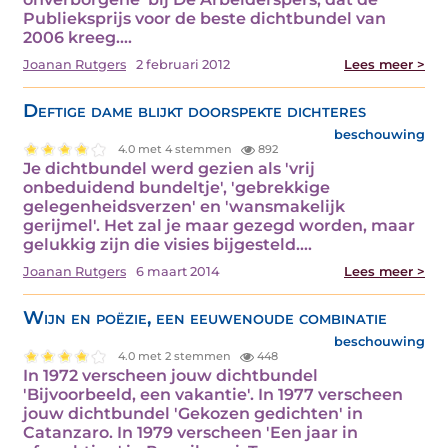
Publieksprijs voor de beste dichtbundel van
2006 kreeg.…
Joanan Rutgers
2 februari 2012
Lees meer >
Deftige dame blijkt doorspekte dichteres
beschouwing
4.0 met 4 stemmen
892
Je dichtbundel werd gezien als 'vrij
onbeduidend bundeltje', 'gebrekkige
gelegenheidsverzen' en 'wansmakelijk
gerijmel'. Het zal je maar gezegd worden, maar
gelukkig zijn die visies bijgesteld.…
Joanan Rutgers
6 maart 2014
Lees meer >
Wijn en poëzie, een eeuwenoude combinatie
beschouwing
4.0 met 2 stemmen
448
In 1972 verscheen jouw dichtbundel
'Bijvoorbeeld, een vakantie'. In 1977 verscheen
jouw dichtbundel 'Gekozen gedichten' in
Catanzaro. In 1979 verscheen 'Een jaar in