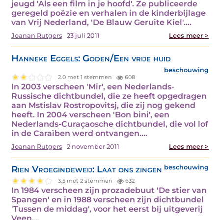
jeugd 'Als een film in je hoofd'. Ze publiceerde
geregeld poëzie en verhalen in de kinderbijlage
van Vrij Nederland, 'De Blauw Geruite Kiel'.…
Joanan Rutgers
23 juli 2011
Lees meer >
Hanneke Eggels: Goden/Een vrije huid
beschouwing
2.0 met 1 stemmen
608
In 2003 verscheen 'Mir', een Nederlands-
Russische dichtbundel, die ze heeft opgedragen
aan Mstislav Rostropovitsj, die zij nog gekend
heeft. In 2004 verscheen 'Bon bini', een
Nederlands-Curaçaosche dichtbundel, die vol lof
in de Caraïben werd ontvangen.…
Joanan Rutgers
2 november 2011
Lees meer >
Rien Vroegindeweij: Laat ons zingen
beschouwing
3.5 met 2 stemmen
632
In 1984 verscheen zijn prozadebuut 'De stier van
Spangen' en in 1988 verscheen zijn dichtbundel
'Tussen de middag', voor het eerst bij uitgeverij
Veen.…