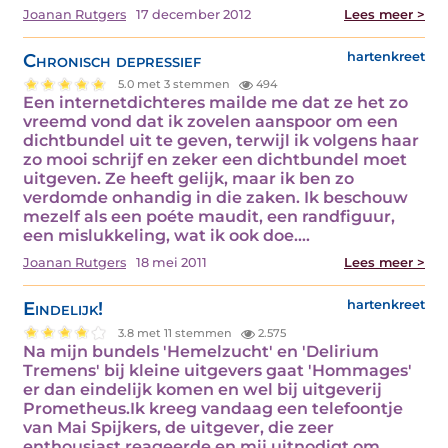
Joanan Rutgers
17 december 2012
Lees meer >
Chronisch depressief
hartenkreet
5.0 met 3 stemmen
494
Een internetdichteres mailde me dat ze het zo
vreemd vond dat ik zovelen aanspoor om een
dichtbundel uit te geven, terwijl ik volgens haar
zo mooi schrijf en zeker een dichtbundel moet
uitgeven. Ze heeft gelijk, maar ik ben zo
verdomde onhandig in die zaken. Ik beschouw
mezelf als een poéte maudit, een randfiguur,
een mislukkeling, wat ik ook doe.…
Joanan Rutgers
18 mei 2011
Lees meer >
Eindelijk!
hartenkreet
3.8 met 11 stemmen
2.575
Na mijn bundels 'Hemelzucht' en 'Delirium
Tremens' bij kleine uitgevers gaat 'Hommages'
er dan eindelijk komen en wel bij uitgeverij
Prometheus.Ik kreeg vandaag een telefoontje
van Mai Spijkers, de uitgever, die zeer
enthousiast reageerde en mij uitnodigt om