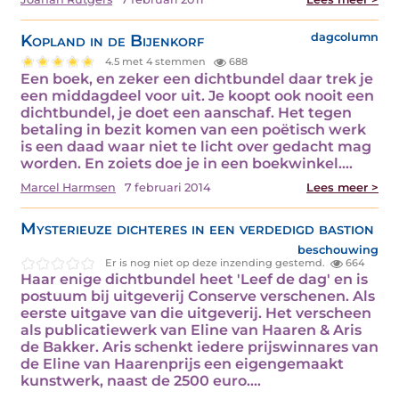
Kopland in de Bijenkorf
dagcolumn
4.5 met 4 stemmen
688
Een boek, en zeker een dichtbundel daar trek je
een middagdeel voor uit. Je koopt ook nooit een
dichtbundel, je doet een aanschaf. Het tegen
betaling in bezit komen van een poëtisch werk
is een daad waar niet te licht over gedacht mag
worden. En zoiets doe je in een boekwinkel.…
Marcel Harmsen
7 februari 2014
Lees meer >
Mysterieuze dichteres in een verdedigd bastion
beschouwing
Er is nog niet op deze inzending gestemd.
664
Haar enige dichtbundel heet 'Leef de dag' en is
postuum bij uitgeverij Conserve verschenen. Als
eerste uitgave van die uitgeverij. Het verscheen
als publicatiewerk van Eline van Haaren & Aris
de Bakker. Aris schenkt iedere prijswinnares van
de Eline van Haarenprijs een eigengemaakt
kunstwerk, naast de 2500 euro.…