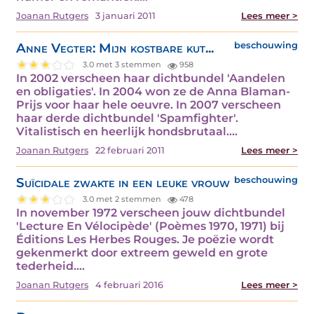
Joanan Rutgers
3 januari 2011
Lees meer >
Anne Vegter: Mijn kostbare kut...
beschouwing
3.0 met 3 stemmen
958
In 2002 verscheen haar dichtbundel 'Aandelen
en obligaties'. In 2004 won ze de Anna Blaman-
Prijs voor haar hele oeuvre. In 2007 verscheen
haar derde dichtbundel 'Spamfighter'.
Vitalistisch en heerlijk hondsbrutaal.…
Joanan Rutgers
22 februari 2011
Lees meer >
Suïcidale zwakte in een leuke vrouw
beschouwing
3.0 met 2 stemmen
478
In november 1972 verscheen jouw dichtbundel
'Lecture En Vélocipède' (Poèmes 1970, 1971) bij
Éditions Les Herbes Rouges. Je poëzie wordt
gekenmerkt door extreem geweld en grote
tederheid.…
Joanan Rutgers
4 februari 2016
Lees meer >