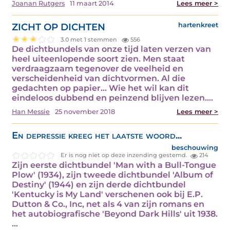
Joanan Rutgers
11 maart 2014
Lees meer >
ZICHT OP DICHTEN
hartenkreet
3.0 met 1 stemmen
556
De dichtbundels van onze tijd laten verzen van
heel uiteenlopende soort zien. Men staat
verdraagzaam tegenover de veelheid en
verscheidenheid van dichtvormen. Al die
gedachten op papier... Wie het wil kan dit
eindeloos dubbend en peinzend blijven lezen.…
Han Messie
25 november 2018
Lees meer >
En depressie kreeg het laatste woord...
beschouwing
Er is nog niet op deze inzending gestemd.
214
Zijn eerste dichtbundel 'Man with a Bull-Tongue
Plow' (1934), zijn tweede dichtbundel 'Album of
Destiny' (1944) en zijn derde dichtbundel
'Kentucky is My Land' verschenen ook bij E.P.
Dutton & Co., Inc, net als 4 van zijn romans en
het autobiografische 'Beyond Dark Hills' uit 1938.
…