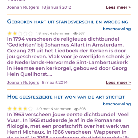
Joanan Rutgers
18 januari 2012
Lees meer >
Gebroken hart uit standsverschil en wroeging
beschouwing
1.8 met 4 stemmen
567
In 1794 verscheen de religieuze dichtbundel
'Gedichten' bij Johannes Allart in Amsterdam.
Gezang 231 uit het Liedboek der Kerken is door
jou geschreven. Vlak voor je overlijden schonk je
de Nederlands-Hervormde Sint-Lambertuskerk
in Heemse een kerkorgel, gebouwd door Georg
Hein Quellhorst.…
Joanan Rutgers
8 maart 2014
Lees meer >
Hoe geestesziekte het won van de artisticiteit
beschouwing
4.0 met 4 stemmen
508
In 1963 verscheen jouw eerste dichtbundel 'Veel
Vuur'. In 1965 studeerde je af in de Romaanse
filologie, met een proefschrift over het werk van
Henri Michaux. In 1966 verscheen 'Wapperen in
de wind'. In 1968 verschenen de dichtbundels 'Ik