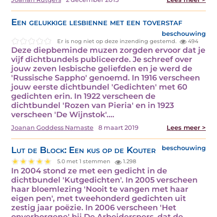
Een gelukkige lesbienne met een toverstaf
beschouwing
Er is nog niet op deze inzending gestemd.
494
Deze diepbeminde muzen zorgden ervoor dat je
vijf dichtbundels publiceerde. Je schreef over
jouw zeven lesbische geliefden en je werd de
'Russische Sappho' genoemd. In 1916 verscheen
jouw eerste dichtbundel 'Gedichten' met 60
gedichten erin. In 1922 verscheen de
dichtbundel 'Rozen van Pieria' en in 1923
verscheen 'De Wijnstok'.…
Joanan Goddess Namaste
8 maart 2019
Lees meer >
Lut de Block: Een kus op de Kouter
beschouwing
5.0 met 1 stemmen
1.298
In 2004 stond ze met een gedicht in de
dichtbundel 'Kutgedichten'. In 2005 verscheen
haar bloemlezing 'Nooit te vangen met haar
eigen pen', met tweehonderd gedichten uit
zestig jaar poëzie. In 2006 verscheen 'Het
onverborgene' bij De Arbeiderspers, dat de