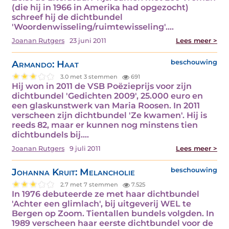
(die hij in 1966 in Amerika had opgezocht)
schreef hij de dichtbundel
'Woordenwisseling/ruimtewisseling'.…
Joanan Rutgers
23 juni 2011
Lees meer >
Armando: Haat
beschouwing
3.0 met 3 stemmen
691
Hij won in 2011 de VSB Poëzieprijs voor zijn
dichtbundel 'Gedichten 2009', 25.000 euro en
een glaskunstwerk van Maria Roosen. In 2011
verscheen zijn dichtbundel 'Ze kwamen'. Hij is
reeds 82, maar er kunnen nog minstens tien
dichtbundels bij.…
Joanan Rutgers
9 juli 2011
Lees meer >
Johanna Kruit: Melancholie
beschouwing
2.7 met 7 stemmen
7.525
In 1976 debuteerde ze met haar dichtbundel
'Achter een glimlach', bij uitgeverij WEL te
Bergen op Zoom. Tientallen bundels volgden. In
1989 verscheen haar eerste dichtbundel voor de