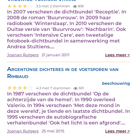
3.5 met 2 stemmen
818
In 2007 verscheen de dichtbundel 'Receptie'. In
2008 de roman 'Buurvrouw'. In 2009 haar
radioboek 'Winterslaap'. In 2010 verscheen de
Duitse versie van 'Buurvrouw': 'Nachbarin'. Ook
verscheen 'Intensive Care', een tweetalige
fotoboek-dichtbundel in samenwerking met
Andrea Stultiens.…
Joanan Rutgers
21 januari 2011
Lees meer >
Argentijnse dichteres in de voetsporen van
Rimbaud
beschouwing
4.3 met 7 stemmen
501
In 1987 verscheen de dichtbundel 'Op de
achterzijde van de hemel'. In 1990 overleed
Valerio. In 1994 verscheen 'Met deze mond in
deze wereld', je tiende en laatste dichtbundel. In
1995 verscheen de autobiografische
verhalenbundel 'Ook het licht is een afgrond'.…
Joanan Rutgers
25 mei 2015
Lees meer >