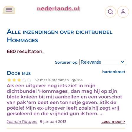
Alle inzendingen over dichtbundel
Hommages
680 resultaten.
Sorteren op:
Dode mus
hartenkreet
3.3 met 10 stemmen
834
Als een uitgever nog iets ziet in mijn
dichtbundel 'Hommages', dan mag hij op zijn
blote knieën bij mij aanbellen en een voorschot
van pak 'em beet een tonnetje geven. Stik de
poëzie! Mijn ex-uitgever leeft zoals hij zegt vrij
geïsoleerd en die vrijheid gun ik hem.…
Joanan Rutgers
9 januari 2013
Lees meer >