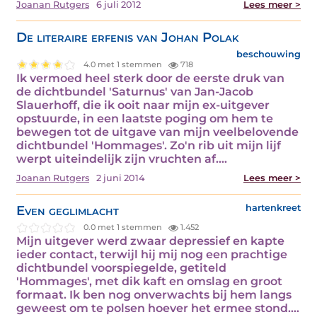
Joanan Rutgers
6 juli 2012
Lees meer >
De literaire erfenis van Johan Polak
beschouwing
4.0 met 1 stemmen
718
Ik vermoed heel sterk door de eerste druk van
de dichtbundel 'Saturnus' van Jan-Jacob
Slauerhoff, die ik ooit naar mijn ex-uitgever
opstuurde, in een laatste poging om hem te
bewegen tot de uitgave van mijn veelbelovende
dichtbundel 'Hommages'. Zo'n rib uit mijn lijf
werpt uiteindelijk zijn vruchten af.…
Joanan Rutgers
2 juni 2014
Lees meer >
Even geglimlacht
hartenkreet
0.0 met 1 stemmen
1.452
Mijn uitgever werd zwaar depressief en kapte
ieder contact, terwijl hij mij nog een prachtige
dichtbundel voorspiegelde, getiteld
'Hommages', met dik kaft en omslag en groot
formaat. Ik ben nog onverwachts bij hem langs
geweest om te polsen hoever het ermee stond.…