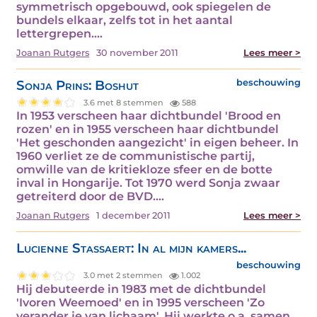
symmetrisch opgebouwd, ook spiegelen de
bundels elkaar, zelfs tot in het aantal
lettergrepen.…
Joanan Rutgers
30 november 2011
Lees meer >
Sonja Prins: Boshut
beschouwing
3.6 met 8 stemmen
588
In 1953 verscheen haar dichtbundel 'Brood en
rozen' en in 1955 verscheen haar dichtbundel
'Het geschonden aangezicht' in eigen beheer. In
1960 verliet ze de communistische partij,
omwille van de kritiekloze sfeer en de botte
inval in Hongarije. Tot 1970 werd Sonja zwaar
getreiterd door de BVD.…
Joanan Rutgers
1 december 2011
Lees meer >
Lucienne Stassaert: In al mijn kamers...
beschouwing
3.0 met 2 stemmen
1.002
Hij debuteerde in 1983 met de dichtbundel
'Ivoren Weemoed' en in 1995 verscheen 'Zo
verander je van lichaam'. Hij werkte o.a. samen