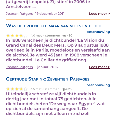
(uitgeverij Leopold). Zij stierf in 2006 te
Amstelveen.…
Joanan Rutgers
19 december 2011
Lees meer >
Was de groene fee maar van vlees en bloed
beschouwing
4.0 met 4 stemmen
480
In 1888 verscheen je dichtbundel 'La Vision du
Grand Canal des Deux Mers'. Op 9 augustus 1888
overleed je in Parijs, moedeloos en verslaafd aan
de alcohol. Je werd 45 jaar. In 1908 verscheen je
dichtbundel 'Le Collier de griffes' nog.…
Joanan Rutgers
1 januari 2016
Lees meer >
Gertrude Starink: Zeventien Passages
beschouwing
3.6 met 5 stemmen
626
Uiteindelijk schreef ze vijf dichtbundels in
dertig jaar met in totaal 75 gedichten. Alle
dichtbundels heten 'De weg naar Egypte', wat
op zich al de samenhang aangeeft. De
dichtbundels zijn niet alleen in zichzelf