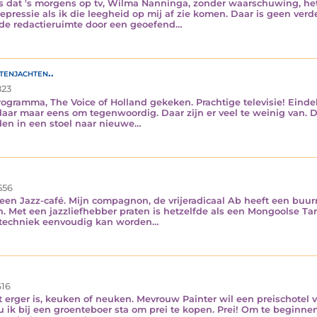
s dat 's morgens op tv, Wilma Nanninga, zonder waarschuwing, het
epressie als ik die leegheid op mij af zie komen. Daar is geen ver
 de redactieruimte door een geoefend…
tenjachten..
23
rogramma, The Voice of Holland gekeken. Prachtige televisie! Ein
r maar eens om tegenwoordig. Daar zijn er veel te weinig van. D
leden in een stoel naar nieuwe…
556
en Jazz-café. Mijn compagnon, de vrijeradicaal Ab heeft een buurm
. Met een jazzliefhebber praten is hetzelfde als een Mongoolse Tart
o-techniek eenvoudig kan worden…
16
t erger is, keuken of neuken. Mevrouw Painter wil een preischotel
ik bij een groenteboer sta om prei te kopen. Prei! Om te beginnen zi