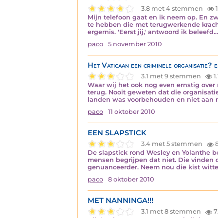
3.8 met 4 stemmen
1
Mijn telefoon gaat en ik neem op. En zwi
te hebben die met terugwerkende kracht 
ergernis. 'Eerst jij,' antwoord ik beleefd.
paco
5 november 2010
Het Vaticaan een criminele organisatie? 
3.1 met 9 stemmen
1
Waar wij het ook nog even ernstig over 
terug. Nooit geweten dat die organisati
landen was voorbehouden en niet aan re
paco
11 oktober 2010
EEN SLAPSTICK
3.4 met 5 stemmen
8
De slapstick rond Wesley en Yolanthe be
mensen begrijpen dat niet. Die vinden da
genuanceerder. Neem nou die kist witte
paco
8 oktober 2010
MET NANNINGA!!!
3.1 met 8 stemmen
7