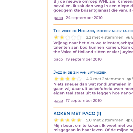
Bij de nieuwe omroep WNL zie ik ineen
bevuilen. Ik zak dan weg in een diepe d
goedgemikte brisantgranaat die vanuit
paco
24 september 2010
The voice of Holland, moeder aller talen
2.2 met 4 stemmen
8
Vrijdag naar het nieuwe talentenjachtp
talenten aan bod kunnen komen. Kom daa
the Voice of Holland zitten er vier jury
paco
19 september 2010
Jazz in de zin van liftmuziek
4.0 met 2 stemmen
Niets sneuer dan wat rondlummelen in e
gaan wij daar uit beleefdheid even heen
eigen taal staat uit te leggen hoe nan
paco
17 september 2010
KOKEN MET PACO (1)
5.0 met 2 stemmen
6
Mijn beurt om te koken. Ik weet niet wa
misgegaan in haar leven. Of de mijne nu 