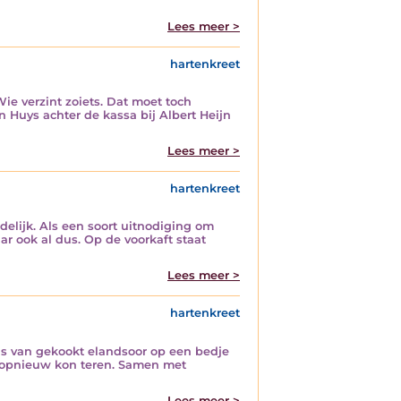
Lees meer >
hartenkreet
ie verzint zoiets. Dat moet toch
 Huys achter de kassa bij Albert Heijn
Lees meer >
hartenkreet
ndelijk. Als een soort uitnodiging om
aar ook al dus. Op de voorkaft staat
Lees meer >
hartenkreet
is van gekookt elandsoor op een bedje
r opnieuw kon teren. Samen met
Lees meer >