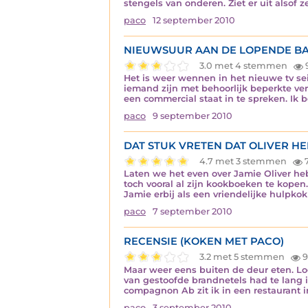
stengels van onderen. Ziet er uit alsof
paco
12 september 2010
NIEUWSUUR AAN DE LOPENDE B
3.0 met 4 stemmen
Het is weer wennen in het nieuwe tv se
iemand zijn met behoorlijk beperkte ve
een commercial staat in te spreken. Ik be
paco
9 september 2010
DAT STUK VRETEN DAT OLIVER HE
4.7 met 3 stemmen
Laten we het even over Jamie Oliver hebb
toch vooral al zijn kookboeken te kopen. 
Jamie erbij als een vriendelijke hulpkok
paco
7 september 2010
RECENSIE (KOKEN MET PACO)
3.2 met 5 stemmen
9
Maar weer eens buiten de deur eten. Lo
van gestoofde brandnetels had te lang 
compagnon Ab zit ik in een restaurant
paco
3 september 2010