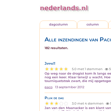
dagcolumn
column
Alle inzendingen van Pac
182 resultaten.
Jippie!!
5.0 met 1 stemmen
5
Op weg naar de drogist kom ik langs een
nog een keer. Klaar terwijl u wacht. Ho
tourniquetstrak zwart, die mij opgetog
paco
13 september 2012
Pluk de dag
3.0 met 4 stemmen
Jan van den Maanacker is een klant van 