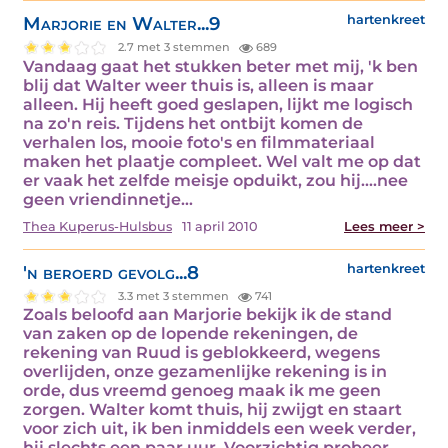
Marjorie en Walter...9
hartenkreet
2.7 met 3 stemmen
689
Vandaag gaat het stukken beter met mij, 'k ben
blij dat Walter weer thuis is, alleen is maar
alleen. Hij heeft goed geslapen, lijkt me logisch
na zo'n reis. Tijdens het ontbijt komen de
verhalen los, mooie foto's en filmmateriaal
maken het plaatje compleet. Wel valt me op dat
er vaak het zelfde meisje opduikt, zou hij....nee
geen vriendinnetje…
Thea Kuperus-Hulsbus
11 april 2010
Lees meer >
'n beroerd gevolg...8
hartenkreet
3.3 met 3 stemmen
741
Zoals beloofd aan Marjorie bekijk ik de stand
van zaken op de lopende rekeningen, de
rekening van Ruud is geblokkeerd, wegens
overlijden, onze gezamenlijke rekening is in
orde, dus vreemd genoeg maak ik me geen
zorgen. Walter komt thuis, hij zwijgt en staart
voor zich uit, ik ben inmiddels een week verder,
hij slechts een paar uur. Voorzichtig probeer…