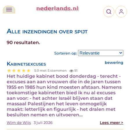
Alle inzendingen over spijt
90 resultaten.
Sorteren op:
Kabinetsexcuses
bewering
5.0 met 5 stemmen
91
Het huidige kabinet bood donderdag - terecht -
excuses aan aan vrouwen die in de jaren tussen
1955 en 1985 hun kind moesten afstaan. Namens
toekomstige kabinetten bied ik nu al excuses
aan voor: - het achter Israël blijven staan dat
massaal Palestijnen het leven onmogelijk
maakt: letterlijk en figuurlijk - het dralen met
besluiten nemen en uitvoeren…
Wim de Wijs
3 juli 2026
Lees meer >