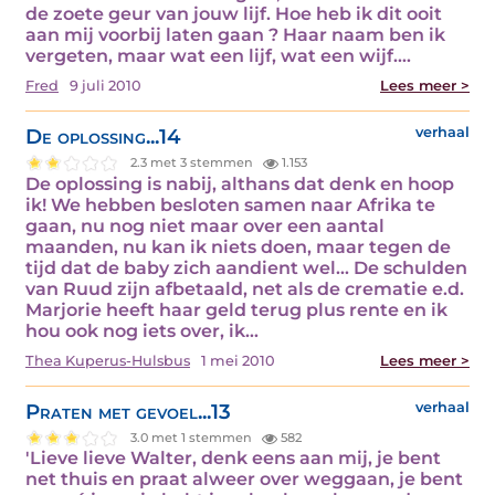
de zoete geur van jouw lijf. Hoe heb ik dit ooit
aan mij voorbij laten gaan ? Haar naam ben ik
vergeten, maar wat een lijf, wat een wijf.…
Fred
9 juli 2010
Lees meer >
De oplossing...14
verhaal
2.3 met 3 stemmen
1.153
De oplossing is nabij, althans dat denk en hoop
ik! We hebben besloten samen naar Afrika te
gaan, nu nog niet maar over een aantal
maanden, nu kan ik niets doen, maar tegen de
tijd dat de baby zich aandient wel... De schulden
van Ruud zijn afbetaald, net als de crematie e.d.
Marjorie heeft haar geld terug plus rente en ik
hou ook nog iets over, ik…
Thea Kuperus-Hulsbus
1 mei 2010
Lees meer >
Praten met gevoel...13
verhaal
3.0 met 1 stemmen
582
'Lieve lieve Walter, denk eens aan mij, je bent
net thuis en praat alweer over weggaan, je bent