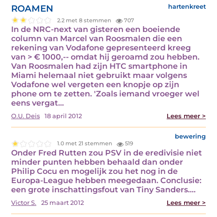
ROAMEN
hartenkreet
2.2 met 8 stemmen
707
In de NRC-next van gisteren een boeiende
column van Marcel van Roosmalen die een
rekening van Vodafone gepresenteerd kreeg
van > € 1000,-- omdat hij geroamd zou hebben.
Van Roosmalen had zijn HTC smartphone in
Miami helemaal niet gebruikt maar volgens
Vodafone wel vergeten een knopje op zijn
phone om te zetten. 'Zoals iemand vroeger wel
eens vergat…
O.U. Deis
18 april 2012
Lees meer >
bewering
1.0 met 21 stemmen
519
Onder Fred Rutten zou PSV in de eredivisie niet
minder punten hebben behaald dan onder
Philip Cocu en mogelijk zou het nog in de
Europa-League hebben meegedaan. Conclusie:
een grote inschattingsfout van Tiny Sanders.…
Victor S.
25 maart 2012
Lees meer >