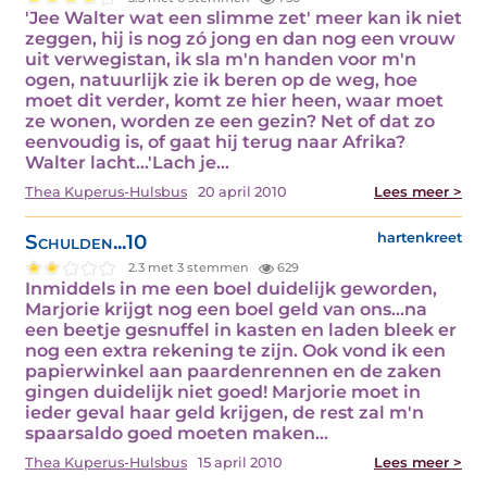
'Jee Walter wat een slimme zet' meer kan ik niet
zeggen, hij is nog zó jong en dan nog een vrouw
uit verwegistan, ik sla m'n handen voor m'n
ogen, natuurlijk zie ik beren op de weg, hoe
moet dit verder, komt ze hier heen, waar moet
ze wonen, worden ze een gezin? Net of dat zo
eenvoudig is, of gaat hij terug naar Afrika?
Walter lacht...'Lach je…
Thea Kuperus-Hulsbus
20 april 2010
Lees meer >
Schulden...10
hartenkreet
2.3 met 3 stemmen
629
Inmiddels in me een boel duidelijk geworden,
Marjorie krijgt nog een boel geld van ons...na
een beetje gesnuffel in kasten en laden bleek er
nog een extra rekening te zijn. Ook vond ik een
papierwinkel aan paardenrennen en de zaken
gingen duidelijk niet goed! Marjorie moet in
ieder geval haar geld krijgen, de rest zal m'n
spaarsaldo goed moeten maken…
Thea Kuperus-Hulsbus
15 april 2010
Lees meer >