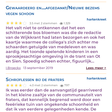
Gewaardeerd en....afgedankt/Nieuwe bezems
vegen schoon
hartenkreet
3.5 met 2 stemmen
1.329
Het valt niet te ontkennen dat het een
schitterende bos bloemen was die de redactie
van de Wijkkrant had laten bezorgen en ook het
kaartje waarmee de collega's zich achter me
schaarden getuigde van medeleven en was
aardig. Het toonde spelende kinderen in een
sprookjesachtige omgeving in de trant van Ot
en Sien. Spoedig scheen echter, figuurlijk…
I.Broeckx
13 september 2019
Lees meer >
Schrijflessen bij de fraters
hartenkreet
4.0 met 2 stemmen
797
Ik was eerder dan de aanvangstijd gearriveerd
in het kleine zaaltje van de communauteit van
fraters, dat kennelijk begrensd werd door een
feeërieke tuin van ongekende schoonheid en
dat ik van eerdere gelegenheden kende. De