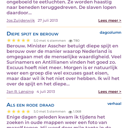
ongeboeid te eetluchten. Ze worden haastig
naar beneden teruggedreven. De slaven lopen
daardoor…
Jos Zuijderwijk
27 juli 2013
Lees meer >
Diepe spijt en berouw
dagcolumn
5.0 met 4 stemmen
780
Berouw. Minister Asscher betuigt diepe spijt en
berouw over de manier waarop Nederland is
omgegaan met de menselijke waardigheid. Veel
Surinamers en Antillianen vinden het goed zo.
Excuus hoeft niet meer. Morgen is er natuurlijk
weer een groep die wel excuses gaat eisen,
maar daar wil ik het niet over hebben. Ik wil het
over de spijt en het diepe…
Jan R. Lønsing
4 juli 2013
Lees meer >
Als een rode draad
verhaal
5.0 met 5 stemmen
1.068
Enige dagen geleden kwam ik tijdens het
zoeken in oude mappen weer een foto van
mezelf tegen. Hij werd door mijn tante in de