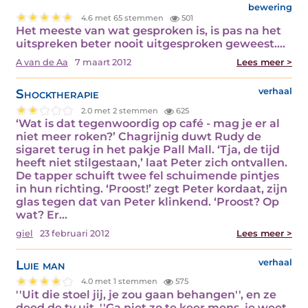
bewering
4.6 met 65 stemmen
501
Het meeste van wat gesproken is, is pas na het
uitspreken beter nooit uitgesproken geweest.…
A van de Aa
7 maart 2012
Lees meer >
Shocktherapie
verhaal
2.0 met 2 stemmen
625
‘Wat is dat tegenwoordig op café - mag je er al
niet meer roken?’ Chagrijnig duwt Rudy de
sigaret terug in het pakje Pall Mall. ‘Tja, de tijd
heeft niet stilgestaan,’ laat Peter zich ontvallen.
De tapper schuift twee fel schuimende pintjes
in hun richting. ‘Proost!’ zegt Peter kordaat, zijn
glas tegen dat van Peter klinkend. ‘Proost? Op
wat? Er…
giel
23 februari 2012
Lees meer >
Luie man
verhaal
4.0 met 1 stemmen
575
''Uit die stoel jij, je zou gaan behangen'', en ze
deed de tv uit. ''Ga niet zo te keer mens, je weet