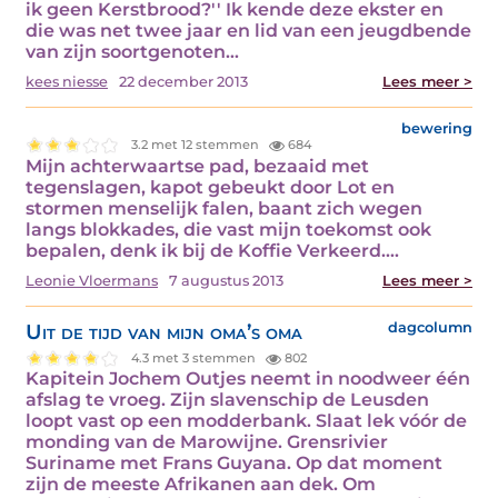
ik geen Kerstbrood?'' Ik kende deze ekster en
die was net twee jaar en lid van een jeugdbende
van zijn soortgenoten…
kees niesse
22 december 2013
Lees meer >
bewering
3.2 met 12 stemmen
684
Mijn achterwaartse pad, bezaaid met
tegenslagen, kapot gebeukt door Lot en
stormen menselijk falen, baant zich wegen
langs blokkades, die vast mijn toekomst ook
bepalen, denk ik bij de Koffie Verkeerd.…
Leonie Vloermans
7 augustus 2013
Lees meer >
Uit de tijd van mijn oma’s oma
dagcolumn
4.3 met 3 stemmen
802
Kapitein Jochem Outjes neemt in noodweer één
afslag te vroeg. Zijn slavenschip de Leusden
loopt vast op een modderbank. Slaat lek vóór de
monding van de Marowijne. Grensrivier
Suriname met Frans Guyana. Op dat moment
zijn de meeste Afrikanen aan dek. Om