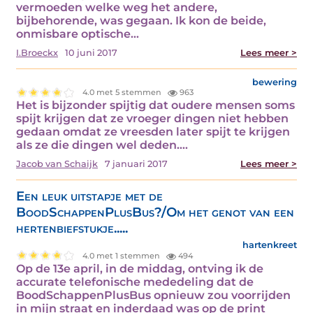
vermoeden welke weg het andere,
bijbehorende, was gegaan. Ik kon de beide,
onmisbare optische…
I.Broeckx
10 juni 2017
Lees meer >
bewering
4.0 met 5 stemmen
963
Het is bijzonder spijtig dat oudere mensen soms
spijt krijgen dat ze vroeger dingen niet hebben
gedaan omdat ze vreesden later spijt te krijgen
als ze die dingen wel deden.…
Jacob van Schaijk
7 januari 2017
Lees meer >
Een leuk uitstapje met de
BoodSchappenPlusBus?/Om het genot van een
hertenbiefstukje.....
hartenkreet
4.0 met 1 stemmen
494
Op de 13e april, in de middag, ontving ik de
accurate telefonische mededeling dat de
BoodSchappenPlusBus opnieuw zou voorrijden
in mijn straat en inderdaad was op de print