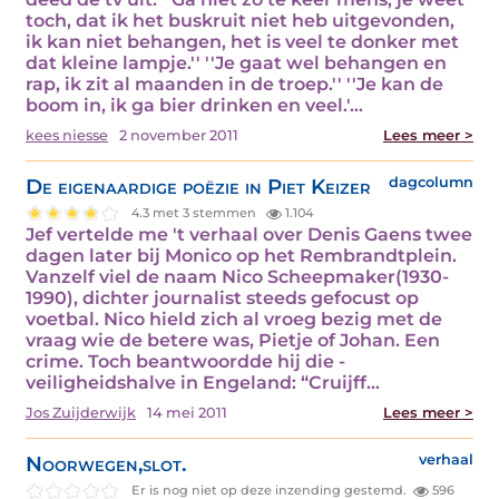
toch, dat ik het buskruit niet heb uitgevonden,
ik kan niet behangen, het is veel te donker met
dat kleine lampje.'' ''Je gaat wel behangen en
rap, ik zit al maanden in de troep.'' ''Je kan de
boom in, ik ga bier drinken en veel.'…
kees niesse
2 november 2011
Lees meer >
De eigenaardige poëzie in Piet Keizer
dagcolumn
4.3 met 3 stemmen
1.104
Jef vertelde me 't verhaal over Denis Gaens twee
dagen later bij Monico op het Rembrandtplein.
Vanzelf viel de naam Nico Scheepmaker(1930-
1990), dichter journalist steeds gefocust op
voetbal. Nico hield zich al vroeg bezig met de
vraag wie de betere was, Pietje of Johan. Een
crime. Toch beantwoordde hij die -
veiligheidshalve in Engeland: “Cruijff…
Jos Zuijderwijk
14 mei 2011
Lees meer >
Noorwegen,slot.
verhaal
Er is nog niet op deze inzending gestemd.
596