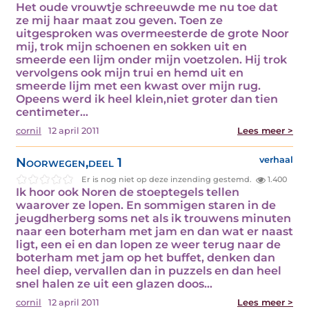
Het oude vrouwtje schreeuwde me nu toe dat
ze mij haar maat zou geven. Toen ze
uitgesproken was overmeesterde de grote Noor
mij, trok mijn schoenen en sokken uit en
smeerde een lijm onder mijn voetzolen. Hij trok
vervolgens ook mijn trui en hemd uit en
smeerde lijm met een kwast over mijn rug.
Opeens werd ik heel klein,niet groter dan tien
centimeter…
cornil
12 april 2011
Lees meer >
Noorwegen,deel 1
verhaal
Er is nog niet op deze inzending gestemd.
1.400
Ik hoor ook Noren de stoeptegels tellen
waarover ze lopen. En sommigen staren in de
jeugdherberg soms net als ik trouwens minuten
naar een boterham met jam en dan wat er naast
ligt, een ei en dan lopen ze weer terug naar de
boterham met jam op het buffet, denken dan
heel diep, vervallen dan in puzzels en dan heel
snel halen ze uit een glazen doos…
cornil
12 april 2011
Lees meer >