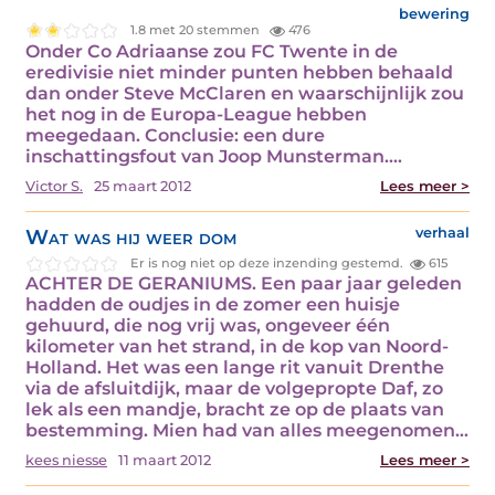
bewering
1.8 met 20 stemmen
476
Onder Co Adriaanse zou FC Twente in de
eredivisie niet minder punten hebben behaald
dan onder Steve McClaren en waarschijnlijk zou
het nog in de Europa-League hebben
meegedaan. Conclusie: een dure
inschattingsfout van Joop Munsterman.…
Victor S.
25 maart 2012
Lees meer >
Wat was hij weer dom
verhaal
Er is nog niet op deze inzending gestemd.
615
ACHTER DE GERANIUMS. Een paar jaar geleden
hadden de oudjes in de zomer een huisje
gehuurd, die nog vrij was, ongeveer één
kilometer van het strand, in de kop van Noord-
Holland. Het was een lange rit vanuit Drenthe
via de afsluitdijk, maar de volgepropte Daf, zo
lek als een mandje, bracht ze op de plaats van
bestemming. Mien had van alles meegenomen…
kees niesse
11 maart 2012
Lees meer >