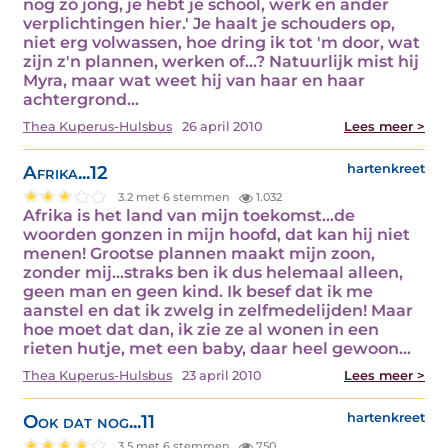
nog zó jong, je hebt je school, werk en ander
verplichtingen hier.' Je haalt je schouders op,
niet erg volwassen, hoe dring ik tot 'm door, wat
zijn z'n plannen, werken of...? Natuurlijk mist hij
Myra, maar wat weet hij van haar en haar
achtergrond…
Thea Kuperus-Hulsbus
26 april 2010
Lees meer >
Afrika...12
hartenkreet
3.2 met 6 stemmen
1.032
Afrika is het land van mijn toekomst...de
woorden gonzen in mijn hoofd, dat kan hij niet
menen! Grootse plannen maakt mijn zoon,
zonder mij...straks ben ik dus helemaal alleen,
geen man en geen kind. Ik besef dat ik me
aanstel en dat ik zwelg in zelfmedelijden! Maar
hoe moet dat dan, ik zie ze al wonen in een
rieten hutje, met een baby, daar heel gewoon…
Thea Kuperus-Hulsbus
23 april 2010
Lees meer >
Ook dat nog...11
hartenkreet
3.5 met 6 stemmen
750