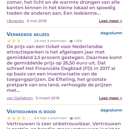
zomer, het licht en de warmte drongen van alle
kanten binnen in het kleine lokaal en spoedig
traden de anderen aan. Een lesbienne…
I.Broeckx
6 mei 2018
Lees meer >
Verkeerde keuzes
dagcolumn
2.8 met 9 stemmen
1.478
De prijs van een ticket voor Nederlandse
attractieparken is het afgelopen jaar met
gemiddeld 2,5 procent gestegen. Daarmee komt
de gemiddelde prijs op 26,50 euro uit. Dat
schreef Het Financiële Dagblad (FD) in 2017 al
op basis van een inventarisatie van de
toegangsprijzen. De Efteling, het grootste
pretpark van ons land, verhoogde de prijzen
met…
van Gellekom
5 maart 2018
Lees meer >
Vertrouwen is rood
dagcolumn
4.0 met 4 stemmen
660
Vertrouwen is zeer onbetrouwbaar. Vertrouwen