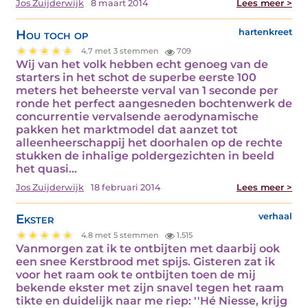
Jos Zuijderwijk
8 maart 2014
Lees meer >
Hou toch op
hartenkreet
4.7 met 3 stemmen
709
Wij van het volk hebben echt genoeg van de
starters in het schot de superbe eerste 100
meters het beheerste verval van 1 seconde per
ronde het perfect aangesneden bochtenwerk de
concurrentie vervalsende aerodynamische
pakken het marktmodel dat aanzet tot
alleenheerschappij het doorhalen op de rechte
stukken de inhalige poldergezichten in beeld
het quasi…
Jos Zuijderwijk
18 februari 2014
Lees meer >
Ekster
verhaal
4.8 met 5 stemmen
1.515
Vanmorgen zat ik te ontbijten met daarbij ook
een snee Kerstbrood met spijs. Gisteren zat ik
voor het raam ook te ontbijten toen de mij
bekende ekster met zijn snavel tegen het raam
tikte en duidelijk naar me riep: ''Hé Niesse, krijg