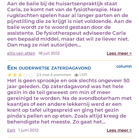
Aan de balie bij de huisartsenpraktijk staat
Carla, ze komt net van de fysiotherapie. Haar
rugklachten spelen haar al langer parten en de
pijnstilling die ze krijgt is niet voldoende. Aan de
balie wordt ze te woord gestaan door de
assistente. De fysiotherapeut adviseerde Carla
een bepaald middel, maar dat wil ze liever niet.
Dan mag ze niet autorijden…
ellis van atten
18 juli 2012
Lees meer >
Een ouderwetse zaterdagavond
column
2.5 met 6 stemmen
1.107
Het is geen sprookje en ook slechts ongeveer 50
jaar geleden. Op zaterdagavond was het hele
gezin in de teil geweest om min of meer
gereinigd te worden. Na de avondboterham met
kaantjes of een andere lekkernij werd er een
krant op tafel uitgespreid en ging het gezin
pinda's pellen en op eten. Zoals altijd kreeg de
behendigste het meeste. Zo gaat het…
Eelt
1 juni 2012
Lees meer >