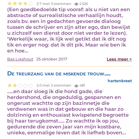
3.7 met 3 stemmen
2.525
(Een goedbedoelde tip vooraf: als u niet van een
abstracte of surrealistische verhaallijn houdt,
zoals bv. een in gedachten gevoerde dialoog
tussen de schrijver en zijn alter ego, dan bewijst
u zichzelf een dienst door niet verder te lezen).
‘Werkelijk waar, ik lijk wel getikt dat ik dit nog
tik en erger nog: dat ik dit pik. Maar wie ben ik
en hoe…
Bas Lieshout
25 oktober 2017
Lees meer >
De treurzang van de miskende trouw.....
hartenkreet
2.0 met 2 stemmen
481
.....en daar sloeg ik die hond gade, die
herdershond, die ongeduldig, gespannen en
ongerust wachtte op zijn bazinnetje die
verdwenen was in dat gebouw en die haar zo
dolzinnig en enthousiast kwispelend begroette
bij haar terugkomst..... Zo wachtte ik op jou,
gedurende die zeven jaar van mijn kostbare,
unieke, eenmalige leven dat ik liefheb boven…