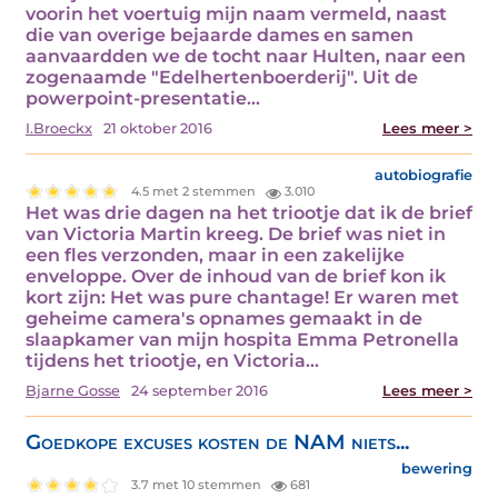
voorin het voertuig mijn naam vermeld, naast
die van overige bejaarde dames en samen
aanvaardden we de tocht naar Hulten, naar een
zogenaamde "Edelhertenboerderij". Uit de
powerpoint-presentatie…
I.Broeckx
21 oktober 2016
Lees meer >
autobiografie
4.5 met 2 stemmen
3.010
Het was drie dagen na het triootje dat ik de brief
van Victoria Martin kreeg. De brief was niet in
een fles verzonden, maar in een zakelijke
enveloppe. Over de inhoud van de brief kon ik
kort zijn: Het was pure chantage! Er waren met
geheime camera's opnames gemaakt in de
slaapkamer van mijn hospita Emma Petronella
tijdens het triootje, en Victoria…
Bjarne Gosse
24 september 2016
Lees meer >
Goedkope excuses kosten de NAM niets...
bewering
3.7 met 10 stemmen
681