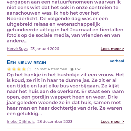
vergapen aan een natuurfenomeen waarvan ik
niet eens wist dat het ook in onze contreien te
aanschouwen was, ik heb het over het
Noorderlicht. De volgende dag was er een
uitgebreid relaas en wetenschappelijk
gefundeerde uitleg in het Journaal en tientallen
foto’s op de sociale media, van vrienden en van
andere…
Hervé Suys
23 januari 2026
Lees meer >
Een nieuw begin
verhaal
3.5 met 4 stemmen
1.521
Op het bankje in het bushokje zit een vrouw. Het
is koud, ze rilt in haar te dunne jas. Ze zit er al
een tijdje en laat elke bus voorbijgaan. Ze kijkt
naar het huis aan de overkant. Er staat een raam
open, een gordijn wappert heen en weer. Drie
jaar geleden woonde ze in dat huis, samen met
haar man en haar dochtertje van drie. Ze waren
een gelukkig…
Ineke Dijkhuis
28 december 2023
Lees meer >