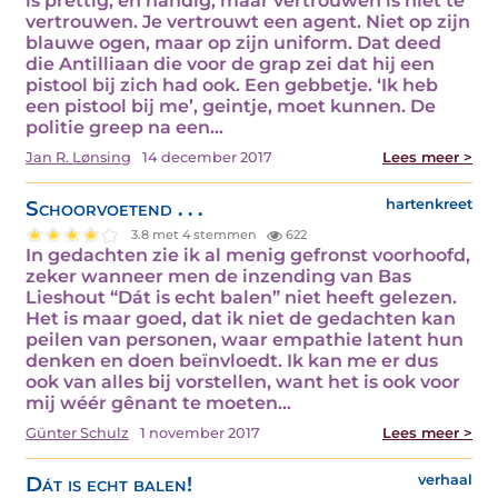
is prettig, en handig, maar vertrouwen is niet te
vertrouwen. Je vertrouwt een agent. Niet op zijn
blauwe ogen, maar op zijn uniform. Dat deed
die Antilliaan die voor de grap zei dat hij een
pistool bij zich had ook. Een gebbetje. ‘Ik heb
een pistool bij me’, geintje, moet kunnen. De
politie greep na een…
Jan R. Lønsing
14 december 2017
Lees meer >
Schoorvoetend . . .
hartenkreet
3.8 met 4 stemmen
622
In gedachten zie ik al menig gefronst voorhoofd,
zeker wanneer men de inzending van Bas
Lieshout “Dát is echt balen” niet heeft gelezen.
Het is maar goed, dat ik niet de gedachten kan
peilen van personen, waar empathie latent hun
denken en doen beïnvloedt. Ik kan me er dus
ook van alles bij vorstellen, want het is ook voor
mij wéér gênant te moeten…
Günter Schulz
1 november 2017
Lees meer >
Dát is echt balen!
verhaal