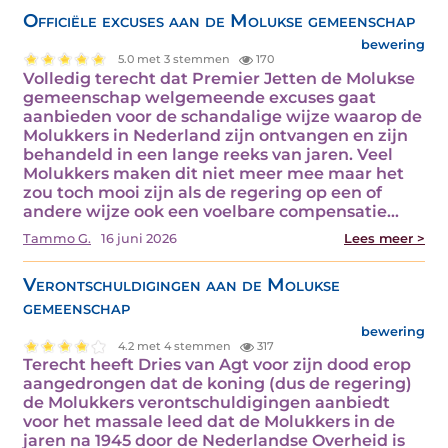
Officiële excuses aan de Molukse gemeenschap
bewering
5.0 met 3 stemmen
170
Volledig terecht dat Premier Jetten de Molukse
gemeenschap welgemeende excuses gaat
aanbieden voor de schandalige wijze waarop de
Molukkers in Nederland zijn ontvangen en zijn
behandeld in een lange reeks van jaren. Veel
Molukkers maken dit niet meer mee maar het
zou toch mooi zijn als de regering op een of
andere wijze ook een voelbare compensatie…
Tammo G.
16 juni 2026
Lees meer >
Verontschuldigingen aan de Molukse
gemeenschap
bewering
4.2 met 4 stemmen
317
Terecht heeft Dries van Agt voor zijn dood erop
aangedrongen dat de koning (dus de regering)
de Molukkers verontschuldigingen aanbiedt
voor het massale leed dat de Molukkers in de
jaren na 1945 door de Nederlandse Overheid is