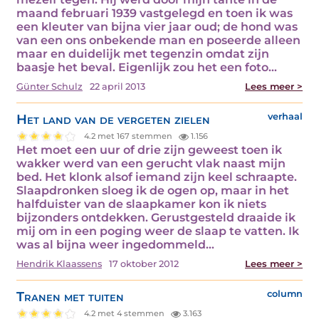
maand februari 1939 vastgelegd en toen ik was
een kleuter van bijna vier jaar oud; de hond was
van een ons onbekende man en poseerde alleen
maar en duidelijk met tegenzin omdat zijn
baasje het beval. Eigenlijk zou het een foto…
Günter Schulz
22 april 2013
Lees meer >
Het land van de vergeten zielen
verhaal
4.2 met 167 stemmen
1.156
Het moet een uur of drie zijn geweest toen ik
wakker werd van een gerucht vlak naast mijn
bed. Het klonk alsof iemand zijn keel schraapte.
Slaapdronken sloeg ik de ogen op, maar in het
halfduister van de slaapkamer kon ik niets
bijzonders ontdekken. Gerustgesteld draaide ik
mij om in een poging weer de slaap te vatten. Ik
was al bijna weer ingedommeld…
Hendrik Klaassens
17 oktober 2012
Lees meer >
Tranen met tuiten
column
4.2 met 4 stemmen
3.163