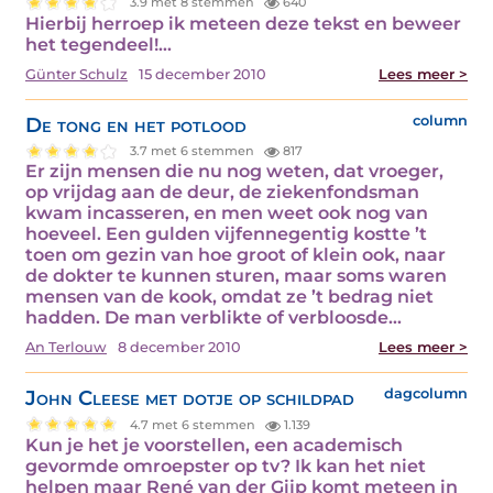
3.9 met 8 stemmen
640
Hierbij herroep ik meteen deze tekst en beweer
het tegendeel!…
Günter Schulz
15 december 2010
Lees meer >
De tong en het potlood
column
3.7 met 6 stemmen
817
Er zijn mensen die nu nog weten, dat vroeger,
op vrijdag aan de deur, de ziekenfondsman
kwam incasseren, en men weet ook nog van
hoeveel. Een gulden vijfennegentig kostte ’t
toen om gezin van hoe groot of klein ook, naar
de dokter te kunnen sturen, maar soms waren
mensen van de kook, omdat ze ’t bedrag niet
hadden. De man verblikte of verbloosde…
An Terlouw
8 december 2010
Lees meer >
John Cleese met dotje op schildpad
dagcolumn
4.7 met 6 stemmen
1.139
Kun je het je voorstellen, een academisch
gevormde omroepster op tv? Ik kan het niet
helpen maar René van der Gijp komt meteen in