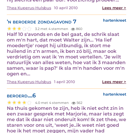
Thea Kuperus-Hulsbus
10 april 2010
Lees meer >
'n beroerde zondagavond 7
hartenkreet
3.2 met 4 stemmen
860
Half 10 s'avonds en de bel gaat, de schrik slaat
om m'n hart, dat moet Walter zijn... 'Ha lief
moedertje' roept hij uitbundig, ik stort me
huilend in z'n armen, ik ben zó blij, maar ook
verdrietig om wat ik 'm moet vertellen. 'Je wilt
natuurlijk van alles weten, hoe vat ik 3 maanden
samen, waar is pap?' Ik sla m'n handen voor m'n
ogen en…
Thea Kuperus-Hulsbus
1 april 2010
Lees meer >
beroerd....6
hartenkreet
4.0 met 4 stemmen
562
Na thuis gekomen te zijn, heb ik niet echt zin in
een zwaar gesprek met Marjorie, maar iets zegt
me dat ik daar niet onderuit kom! Ik zet thee, we
staren voor ons uit, 'weet je..ik weet niet goed
hoe ik het moet zeggen, mijn vader had