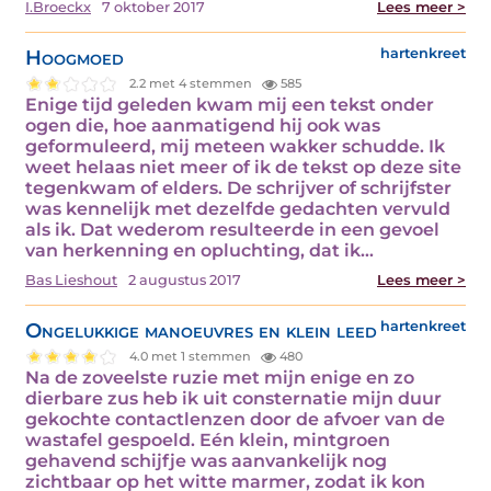
I.Broeckx
7 oktober 2017
Lees meer >
Hoogmoed
hartenkreet
2.2 met 4 stemmen
585
Enige tijd geleden kwam mij een tekst onder
ogen die, hoe aanmatigend hij ook was
geformuleerd, mij meteen wakker schudde. Ik
weet helaas niet meer of ik de tekst op deze site
tegenkwam of elders. De schrijver of schrijfster
was kennelijk met dezelfde gedachten vervuld
als ik. Dat wederom resulteerde in een gevoel
van herkenning en opluchting, dat ik…
Bas Lieshout
2 augustus 2017
Lees meer >
Ongelukkige manoeuvres en klein leed
hartenkreet
4.0 met 1 stemmen
480
Na de zoveelste ruzie met mijn enige en zo
dierbare zus heb ik uit consternatie mijn duur
gekochte contactlenzen door de afvoer van de
wastafel gespoeld. Eén klein, mintgroen
gehavend schijfje was aanvankelijk nog
zichtbaar op het witte marmer, zodat ik kon