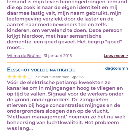
Iemand is mijn leven binnengedrongen, iemand
die op zoek is naar de eigen identiteit en mij
daarmee lastig valt, mijn naam gebruikt, mijn
leefomgeving verziekt door de laster en de
aanzet naar medebewoners toe en zelfs
kinderen, om vervelend te doen. Deze persoon
krijgt hierdoor, met haar semantische
dementie, een goed gevoel. Het begrip "goed"
moet…
Wilma de Bruïne
31 januari 2015
Lees meer >
Elsschot voelde nattigheid
dagcolumn
3.8 met 6 stemmen
963
Vóór de elektrische petlamp kweekten ze
kanaries om in mijngangen hoog te vliegen en
op tijd te vallen. Signaal voor de werkers onder
de grond, ondergronders. De zangpieten
stierven bij hoge concentraties mijngas en de
ondergronders sloegen dan op de vlucht.
‘Methaan management’ noemen ze het nu wel:
beheersing van luchtkwaliteit. Het probleem
was lang…