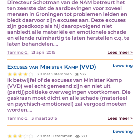
Directeur Schotman van de NAM betreurt het
ten zeerste dat de aardbevingen voor zoveel
mensen in Groningen tot problemen leiden en
biedt daarvoor zijn excuses aan. Deze excuses
zijn goedkoop als hij daaropvolgend niet
aanbiedt alle materiële en emotionele schade
en ellende ruimhartig te laten herstellen c.q. te
laten behandelen.…
Tammo G.
21 april 2015
Lees meer >
Excuses van Minister Kamp (VVD)
bewering
3.8 met 5 stemmen
533
Ik betwijfel of de excuses van Minister Kamp
(VVD) wel echt gemeend zijn en niet uit
(partij)politieke overwegingen voortkomen. Die
gaskraan moet dicht en alle schade (materieel
en psychisch-emotioneel) zal vergoed moeten
worden.…
Tammo G.
3 maart 2015
Lees meer >
bewering
2.8 met 11 stemmen
589