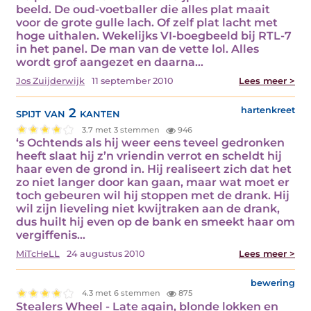
beeld. De oud-voetballer die alles plat maait
voor de grote gulle lach. Of zelf plat lacht met
hoge uithalen. Wekelijks VI-boegbeeld bij RTL-7
in het panel. De man van de vette lol. Alles
wordt grof aangezet en daarna…
Jos Zuijderwijk
11 september 2010
Lees meer >
spijt van 2 kanten
hartenkreet
3.7 met 3 stemmen
946
‘s Ochtends als hij weer eens teveel gedronken
heeft slaat hij z’n vriendin verrot en scheldt hij
haar even de grond in. Hij realiseert zich dat het
zo niet langer door kan gaan, maar wat moet er
toch gebeuren wil hij stoppen met de drank. Hij
wil zijn lieveling niet kwijtraken aan de drank,
dus huilt hij even op de bank en smeekt haar om
vergiffenis…
MiTcHeLL
24 augustus 2010
Lees meer >
bewering
4.3 met 6 stemmen
875
Stealers Wheel - Late again, blonde lokken en