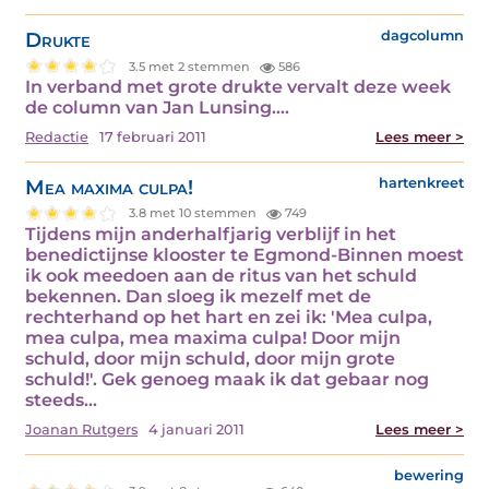
Drukte
dagcolumn
3.5 met 2 stemmen
586
In verband met grote drukte vervalt deze week
de column van Jan Lunsing.…
Redactie
17 februari 2011
Lees meer >
Mea maxima culpa!
hartenkreet
3.8 met 10 stemmen
749
Tijdens mijn anderhalfjarig verblijf in het
benedictijnse klooster te Egmond-Binnen moest
ik ook meedoen aan de ritus van het schuld
bekennen. Dan sloeg ik mezelf met de
rechterhand op het hart en zei ik: 'Mea culpa,
mea culpa, mea maxima culpa! Door mijn
schuld, door mijn schuld, door mijn grote
schuld!'. Gek genoeg maak ik dat gebaar nog
steeds…
Joanan Rutgers
4 januari 2011
Lees meer >
bewering