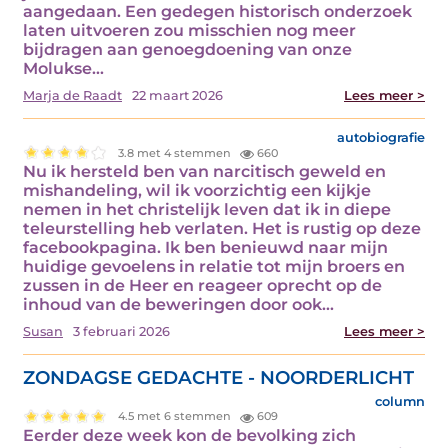
aangedaan. Een gedegen historisch onderzoek
laten uitvoeren zou misschien nog meer
bijdragen aan genoegdoening van onze
Molukse…
Marja de Raadt
22 maart 2026
Lees meer >
autobiografie
3.8 met 4 stemmen
660
Nu ik hersteld ben van narcitisch geweld en
mishandeling, wil ik voorzichtig een kijkje
nemen in het christelijk leven dat ik in diepe
teleurstelling heb verlaten. Het is rustig op deze
facebookpagina. Ik ben benieuwd naar mijn
huidige gevoelens in relatie tot mijn broers en
zussen in de Heer en reageer oprecht op de
inhoud van de beweringen door ook…
Susan
3 februari 2026
Lees meer >
ZONDAGSE GEDACHTE - NOORDERLICHT
column
4.5 met 6 stemmen
609
Eerder deze week kon de bevolking zich