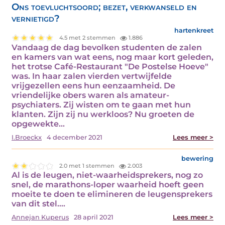
Ons toevluchtsoord; bezet, verkwanseld en
vernietigd?
hartenkreet
4.5 met 2 stemmen
1.886
Vandaag de dag bevolken studenten de zalen
en kamers van wat eens, nog maar kort geleden,
het trotse Café-Restaurant "De Postelse Hoeve"
was. In haar zalen vierden vertwijfelde
vrijgezellen eens hun eenzaamheid. De
vriendelijke obers waren als amateur-
psychiaters. Zij wisten om te gaan met hun
klanten. Zijn zij nu werkloos? Nu groeten de
opgewekte…
I.Broeckx
4 december 2021
Lees meer >
bewering
2.0 met 1 stemmen
2.003
Al is de leugen, niet-waarheidsprekers, nog zo
snel, de marathons-loper waarheid hoeft geen
moeite te doen te elimineren de leugensprekers
van dit stel.…
Annejan Kuperus
28 april 2021
Lees meer >