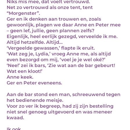
Niks mis mee, dat voelt vertrouwd.
Net zo vertrouwd als onze tent, tent
“Morgenster”.
Ger en ik denken aan trouwen en, zoals
gewoonlijk, plagen we daar Anne en Peter mee
– geen lef, jullie, geen plannen zelfs?
Eigenlijk, heel eerlijk gezegd, verveelde ik me.
Altijd hetzelfde. Altijd…
‘Vergeelde gewassen,’ flapte ik eruit.
‘Wat zeg je, Lydia,’ vroeg Anne me, als altijd
even bezorgd om mij, ‘voel je je wel oké?’
‘Nee!’ zei ik bars, ‘Zie wat aan de bar gebeurt!
Wat een kloot!’
Anne keek.
Ger en Peter eveneens.
Aan de bar stond een man, schreeuwend tegen
het bedienende meisje.
Voor zo ver ik begreep, had zij zijn bestelling
niet snel genoeg uitgevoerd en was meneer
kwaad.
Ik ook.