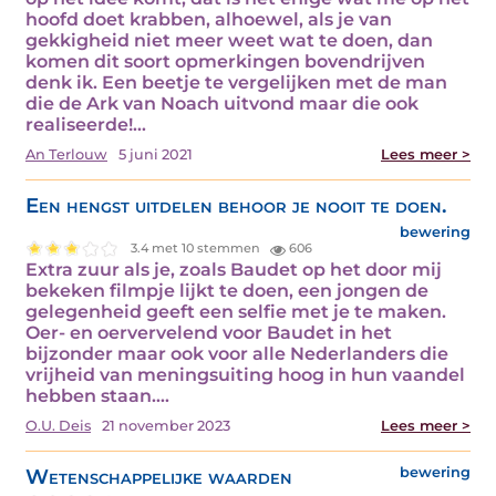
hoofd doet krabben, alhoewel, als je van
gekkigheid niet meer weet wat te doen, dan
komen dit soort opmerkingen bovendrijven
denk ik. Een beetje te vergelijken met de man
die de Ark van Noach uitvond maar die ook
realiseerde!…
An Terlouw
5 juni 2021
Lees meer >
Een hengst uitdelen behoor je nooit te doen.
bewering
3.4 met 10 stemmen
606
Extra zuur als je, zoals Baudet op het door mij
bekeken filmpje lijkt te doen, een jongen de
gelegenheid geeft een selfie met je te maken.
Oer- en oervervelend voor Baudet in het
bijzonder maar ook voor alle Nederlanders die
vrijheid van meningsuiting hoog in hun vaandel
hebben staan.…
O.U. Deis
21 november 2023
Lees meer >
Wetenschappelijke waarden
bewering