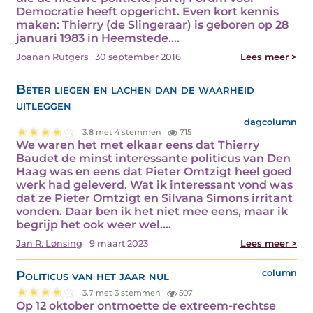
Democratie heeft opgericht. Even kort kennis
maken: Thierry (de Slingeraar) is geboren op 28
januari 1983 in Heemstede.…
Joanan Rutgers
30 september 2016
Lees meer >
Beter liegen en lachen dan de waarheid
uitleggen
dagcolumn
3.8 met 4 stemmen
715
We waren het met elkaar eens dat Thierry
Baudet de minst interessante politicus van Den
Haag was en eens dat Pieter Omtzigt heel goed
werk had geleverd. Wat ik interessant vond was
dat ze Pieter Omtzigt en Silvana Simons irritant
vonden. Daar ben ik het niet mee eens, maar ik
begrijp het ook weer wel.…
Jan R. Lønsing
9 maart 2023
Lees meer >
Politicus van het jaar nul
column
3.7 met 3 stemmen
507
Op 12 oktober ontmoette de extreem-rechtse