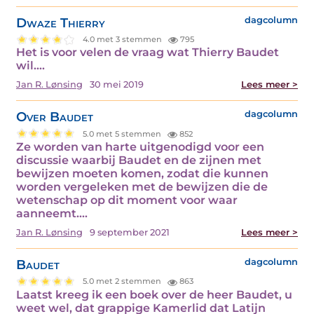
Dwaze Thierry
dagcolumn
4.0 met 3 stemmen
795
Het is voor velen de vraag wat Thierry Baudet
wil.…
Jan R. Lønsing
30 mei 2019
Lees meer >
Over Baudet
dagcolumn
5.0 met 5 stemmen
852
Ze worden van harte uitgenodigd voor een
discussie waarbij Baudet en de zijnen met
bewijzen moeten komen, zodat die kunnen
worden vergeleken met de bewijzen die de
wetenschap op dit moment voor waar
aanneemt.…
Jan R. Lønsing
9 september 2021
Lees meer >
Baudet
dagcolumn
5.0 met 2 stemmen
863
Laatst kreeg ik een boek over de heer Baudet, u
weet wel, dat grappige Kamerlid dat Latijn