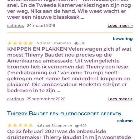
snel. En de Tweede Kamerverkiezingen zijn nog
ver weg. Niks aan de hand. Wie weet wacht er
weer een nieuwe blaaskaak.…
catrinus
24 maart 2019
Lees meer >
bewering
5.0 met 1 stemmen
530
KNIPPEN EN PLAKKEN Velen vragen zich af wat
moest Thierry Baudet nou precies op die
Amerikaanse ambassade. Uit welingelichte
bronnen heb ik vernomen dat Thierry een lesje
(‘mediatraining e.d.’ van ome Trump) heeft
gekregen met name het onderdeel ‘knippen en
plakken’. Die ambassadeur Hoekstra schijnt er
bedreven in te zijn.…
catrinus
25 september 2020
Lees meer >
Thierry Baudet een ellebooggroet gegeven
column
4.6 met 5 stemmen
629
Op 22 februari 2021 was de onbesuisde
druktemaker Thierry Baudet in mijn woonstede