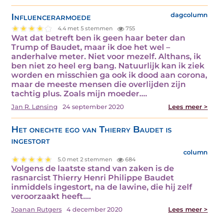
Influencerarmoede
dagcolumn
4.4 met 5 stemmen
755
Wat dat betreft ben ik geen haar beter dan
Trump of Baudet, maar ik doe het wel –
anderhalve meter. Niet voor mezelf. Althans, ik
ben niet zo heel erg bang. Natuurlijk kan ik ziek
worden en misschien ga ook ik dood aan corona,
maar de meeste mensen die overlijden zijn
tachtig plus. Zoals mijn moeder.…
Jan R. Lønsing
24 september 2020
Lees meer >
Het onechte ego van Thierry Baudet is
ingestort
column
5.0 met 2 stemmen
684
Volgens de laatste stand van zaken is de
rasnarcist Thierry Henri Philippe Baudet
inmiddels ingestort, na de lawine, die hij zelf
veroorzaakt heeft.…
Joanan Rutgers
4 december 2020
Lees meer >