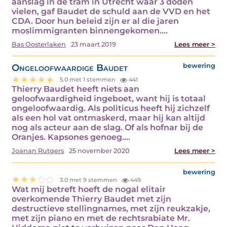
aanslag in de tram in Utrecht waar 3 doden
vielen, gaf Baudet de schuld aan de VVD en het
CDA. Door hun beleid zijn er al die jaren
moslimmigranten binnengekomen.…
Bas Oosterlaken
23 maart 2019
Lees meer >
Ongeloofwaardige Baudet
bewering
5.0 met 1 stemmen
441
Thierry Baudet heeft niets aan
geloofwaardigheid ingeboet, want hij is totaal
ongeloofwaardig. Als politicus heeft hij zichzelf
als een hol vat ontmaskerd, maar hij kan altijd
nog als acteur aan de slag. Of als hofnar bij de
Oranjes. Kapsones genoeg.…
Joanan Rutgers
25 november 2020
Lees meer >
bewering
3.0 met 9 stemmen
449
Wat mij betreft hoeft de nogal elitair
overkomende Thierry Baudet met zijn
destructieve stellingnames, met zijn reukzakje,
met zijn piano en met de rechtsrabiate Mr.