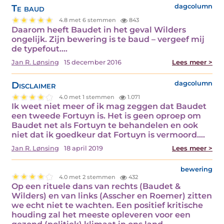
Te baud
dagcolumn
4.8 met 6 stemmen
843
Daarom heeft Baudet in het geval Wilders
ongelijk. Zijn bewering is te baud – vergeef mij
de typefout.…
Jan R. Lønsing
15 december 2016
Lees meer >
Disclaimer
dagcolumn
4.0 met 1 stemmen
1.071
Ik weet niet meer of ik mag zeggen dat Baudet
een tweede Fortuyn is. Het is geen oproep om
Baudet net als Fortuyn te behandelen en ook
niet dat ik goedkeur dat Fortuyn is vermoord.…
Jan R. Lønsing
18 april 2019
Lees meer >
bewering
4.0 met 2 stemmen
432
Op een rituele dans van rechts (Baudet &
Wilders) en van links (Asscher en Roemer) zitten
we echt niet te wachten. Een positief kritische
houding zal het meeste opleveren voor een