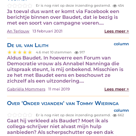
Er is nog niet op deze inzending gestemd.
454
Ja toeval dus want er komt via Facebook een
berichtje binnen over Baudet, dat ie bezig is
met een soort van campagne voeren.…
An Terlouw
13 februari 2021
Lees meer >
De uil van Lilith
column
4.6 met 10 stemmen
917
Aldus Baudet. In hoeverre een Forum van
Democratie vrouw als Annabel Nanninga die
uitspraak steunt, is mij onbekend. Misschien is
ze het met Baudet eens en beschouwt ze
zichzelf als een uitzondering.…
Gabriëla Mommers
11 mei 2019
Lees meer >
Over 'Onder vijanden' van Tommy Wieringa
column
Er is nog niet op deze inzending gestemd.
662
Gaat hij verkleed als Baudet? Moet ik als
collega-schrijver niet alvast mijn hulp
aanbieden? Als scherpschutter op een dak