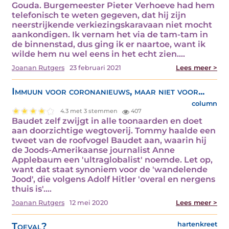
Gouda. Burgemeester Pieter Verhoeve had hem
telefonisch te weten gegeven, dat hij zijn
neerstrijkende verkiezingskaravaan niet mocht
aankondigen. Ik vernam het via de tam-tam in
de binnenstad, dus ging ik er naartoe, want ik
wilde hem nu wel eens in het echt zien.…
Joanan Rutgers
23 februari 2021
Lees meer >
Immuun voor coronanieuws, maar niet voor...
column
4.3 met 3 stemmen
407
Baudet zelf zwijgt in alle toonaarden en doet
aan doorzichtige wegtoverij. Tommy haalde een
tweet van de roofvogel Baudet aan, waarin hij
de Joods-Amerikaanse journalist Anne
Applebaum een 'ultraglobalist' noemde. Let op,
want dat staat synoniem voor de 'wandelende
Jood', die volgens Adolf Hitler 'overal en nergens
thuis is'.…
Joanan Rutgers
12 mei 2020
Lees meer >
Toeval?
hartenkreet