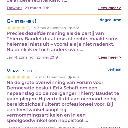
de andere rechterkant’?…
Trawant
29 maart 2019
Lees meer >
Ga stemmen!
dagcolumn
4.0 met 2 stemmen
622
Precies dezelfde mening als de partij van
Thierry Baudet dus. Links of rechts maakt soms
helemaal niets uit – vooral als je niet nadenkt.
Nu denk ik er toch anders over.…
Jan R. Lønsing
23 mei 2019
Lees meer >
Verzetsheld
verhaal
5.0 met 1 stemmen
490
Na de grote overwinning van Forum voor
Democratie besluit Erik Schaft om een
nepaanslag op de roerganger Thierry Baudet te
gaan plegen. Hij vertelt dit aan niemand en hij
bereidt zichzelf uiterst professioneel voor. Bij
een feestwinkel koopt hij
vermommingsartikelen en in een
speelgoedwinkel een neppistool.…