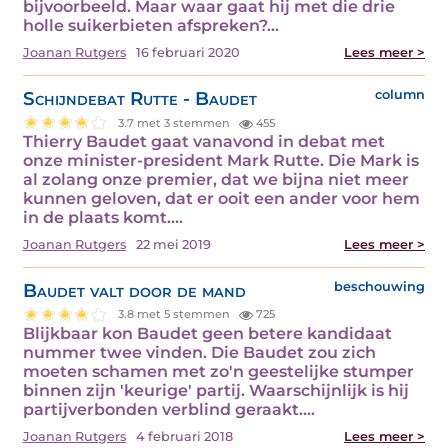
bijvoorbeeld. Maar waar gaat hij met die drie
holle suikerbieten afspreken?…
Joanan Rutgers
16 februari 2020
Lees meer >
Schijndebat Rutte - Baudet
column
3.7 met 3 stemmen
455
Thierry Baudet gaat vanavond in debat met
onze minister-president Mark Rutte. Die Mark is
al zolang onze premier, dat we bijna niet meer
kunnen geloven, dat er ooit een ander voor hem
in de plaats komt.…
Joanan Rutgers
22 mei 2019
Lees meer >
Baudet valt door de mand
beschouwing
3.8 met 5 stemmen
725
Blijkbaar kon Baudet geen betere kandidaat
nummer twee vinden. Die Baudet zou zich
moeten schamen met zo'n geestelijke stumper
binnen zijn 'keurige' partij. Waarschijnlijk is hij
partijverbonden verblind geraakt.…
Joanan Rutgers
4 februari 2018
Lees meer >