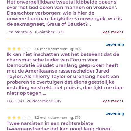
Het onvergelijkbare tweetal kibbelde opeens
over ‘het bed delen van mannen en vrouwen’.
Daarachter verborgen: wie is hier de
onweerstaanbare ladykiller-vrouwengek, wie is
de sexmagneet, Graus of Baudet?…
Ton Mantoua
18 oktober 2019
Lees meer >
bewering
3.0 met 8 stemmen
760
Ik kan niet inschatten wat het betekent dat de
charismatische leider van Forum voor
Democratie Baudet urenlang gesproken heeft
met de Amerikaanse rassenscheider Jared
Taylor. Als Thierry Taylor er urenlang heeft van
proberen te overtuigen dat diens geestelijke
instelling volstrekt niet pluis is, dan lijkt me daar
niets op tegen.…
O.U. Deis
20 december 2017
Lees meer >
bewering
3.2 met 4 stemmen
379
Twee narcisten in een rechtsrabiate
tweemansfractie: dat kan nooit lang duren!…