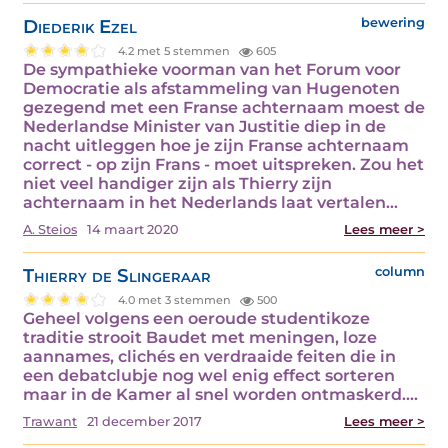
Diederik Ezel
bewering
4.2 met 5 stemmen
605
De sympathieke voorman van het Forum voor
Democratie als afstammeling van Hugenoten
gezegend met een Franse achternaam moest de
Nederlandse Minister van Justitie diep in de
nacht uitleggen hoe je zijn Franse achternaam
correct - op zijn Frans - moet uitspreken. Zou het
niet veel handiger zijn als Thierry zijn
achternaam in het Nederlands laat vertalen…
A. Steios
14 maart 2020
Lees meer >
Thierry de Slingeraar
column
4.0 met 3 stemmen
500
Geheel volgens een oeroude studentikoze
traditie strooit Baudet met meningen, loze
aannames, clichés en verdraaide feiten die in
een debatclubje nog wel enig effect sorteren
maar in de Kamer al snel worden ontmaskerd.…
Trawant
21 december 2017
Lees meer >