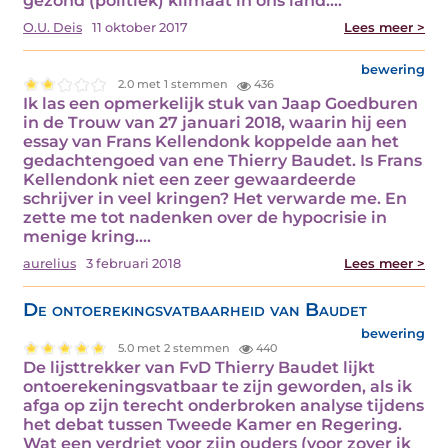
gezond (politiek) klimaat in ons land.…
O.U. Deis
11 oktober 2017
Lees meer >
bewering
2.0 met 1 stemmen
436
Ik las een opmerkelijk stuk van Jaap Goedburen
in de Trouw van 27 januari 2018, waarin hij een
essay van Frans Kellendonk koppelde aan het
gedachtengoed van ene Thierry Baudet. Is Frans
Kellendonk niet een zeer gewaardeerde
schrijver in veel kringen? Het verwarde me. En
zette me tot nadenken over de hypocrisie in
menige kring.…
aurelius
3 februari 2018
Lees meer >
De ontoerekingsvatbaarheid van Baudet
bewering
5.0 met 2 stemmen
440
De lijsttrekker van FvD Thierry Baudet lijkt
ontoerekeningsvatbaar te zijn geworden, als ik
afga op zijn terecht onderbroken analyse tijdens
het debat tussen Tweede Kamer en Regering.
Wat een verdriet voor zijn ouders (voor zover ik