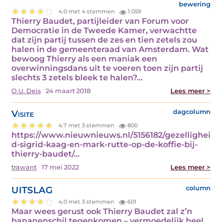
bewering
4.0 met 4 stemmen
1.059
Thierry Baudet, partijleider van Forum voor
Democratie in de Tweede Kamer, verwachtte
dat zijn partij tussen de zes en tien zetels zou
halen in de gemeenteraad van Amsterdam. Wat
bewoog Thierry als een maniak een
overwinningsdans uit te voeren toen zijn partij
slechts 3 zetels bleek te halen?…
O.U. Deis
24 maart 2018
Lees meer >
Visite
dagcolumn
4.7 met 3 stemmen
800
https://www.nieuwnieuws.nl/5156182/gezellighei
d-sigrid-kaag-en-mark-rutte-op-de-koffie-bij-
thierry-baudet/…
trawant
17 mei 2022
Lees meer >
UITSLAG
column
4.0 met 3 stemmen
601
Maar wees gerust ook Thierry Baudet zal z’n
bananenschil tegenkomen – vermoedelijk heel