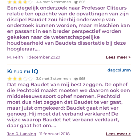
4.4 met 5 stemmen
805
Een degelijk onderzoek naar Professor Cliteurs
relatie ten opzichte van de opvattingen van zijn
discipel Baudet zou hierbij onderwerp van
onderzoek kunnen worden, maar misschien kan
en passant in een breder perspectief worden
gekeken naar de wetenschappelijke
houdbaarheid van Baudets dissertatie bij deze
hoogleraar.…
M. Feith
1 december 2020
Lees meer >
Kleur en IQ
dagcolumn
3.0 met 3 stemmen
668
Dat mag Baudet van mij best zeggen. De ophef
die Pechtold maakt moeten we daarom ook een
middeleeuws soort ophef noemen. Pechtold
moet dus niet zeggen dat Baudet te ver gaat,
maar juist omgekeerd: Baudet gaat niet ver
genoeg. Hij moet dat verband verklaren! De
wijze waarop Baudet het verband verklaart,
daar gaat het om.…
Jan R. Lønsing
11 februari 2018
Lees meer >