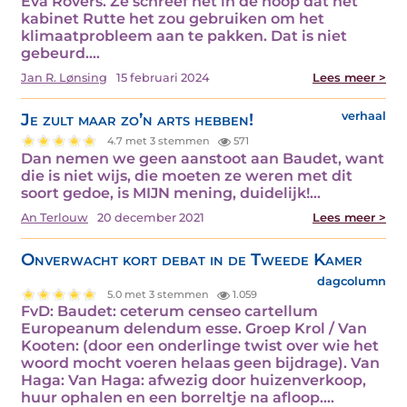
Eva Rovers. Ze schreef het in de hoop dat het
kabinet Rutte het zou gebruiken om het
klimaatprobleem aan te pakken. Dat is niet
gebeurd.…
Jan R. Lønsing
15 februari 2024
Lees meer >
Je zult maar zo’n arts hebben!
verhaal
4.7 met 3 stemmen
571
Dan nemen we geen aanstoot aan Baudet, want
die is niet wijs, die moeten ze weren met dit
soort gedoe, is MIJN mening, duidelijk!…
An Terlouw
20 december 2021
Lees meer >
Onverwacht kort debat in de Tweede Kamer
dagcolumn
5.0 met 3 stemmen
1.059
FvD: Baudet: ceterum censeo cartellum
Europeanum delendum esse. Groep Krol / Van
Kooten: (door een onderlinge twist over wie het
woord mocht voeren helaas geen bijdrage). Van
Haga: Van Haga: afwezig door huizenverkoop,
huur ophalen en een borreltje na afloop.…