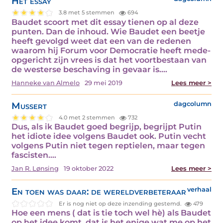
Het essay
3.8 met 5 stemmen
694
Baudet scoort met dit essay tienen op al deze
punten. Dan de inhoud. Wie Baudet een beetje
heeft gevolgd weet dat een van de redenen
waarom hij Forum voor Democratie heeft mede-
opgericht zijn vrees is dat het voortbestaan van
de westerse beschaving in gevaar is.…
Hanneke van Almelo
29 mei 2019
Lees meer >
Mussert
dagcolumn
4.0 met 2 stemmen
732
Dus, als ik Baudet goed begrijp, begrijpt Putin
het idiote idee volgens Baudet ook. Putin vecht
volgens Putin niet tegen reptielen, maar tegen
fascisten.…
Jan R. Lønsing
19 oktober 2022
Lees meer >
En toen was daar: de wereldverbeteraar
verhaal
Er is nog niet op deze inzending gestemd.
479
Hoe een mens ( dat is tie toch wel hè) als Baudet
op het idee komt, dat is het enige wat me op het