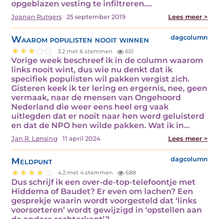
opgeblazen vesting te infiltreren.…
Joanan Rutgers
25 september 2019
Lees meer >
Waarom populisten nooit winnen
dagcolumn
3.2 met 6 stemmen
651
Vorige week beschreef ik in de column waarom
links nooit wint, dus wie nu denkt dat ik
specifiek populisten wil pakken vergist zich.
Gisteren keek ik ter lering en ergernis, nee, geen
vermaak, naar de mensen van Ongehoord
Nederland die weer eens heel erg vaak
uitlegden dat er nooit naar hen werd geluisterd
en dat de NPO hen wilde pakken. Wat ik in…
Jan R. Lønsing
11 april 2024
Lees meer >
Meldpunt
dagcolumn
4.2 met 4 stemmen
688
Dus schrijf ik een over-de-top-telefoontje met
Hiddema of Baudet? Er even om lachen? Een
gesprekje waarin wordt voorgesteld dat ‘links
voorsorteren’ wordt gewijzigd in ‘opstellen aan