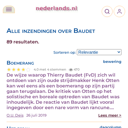
Alle inzendingen over Baudet
89 resultaten.
Sorteren op:
Boemerang
bewering
4.0 met 4 stemmen
470
De wijze waarop Thierry Baudet (FvD) zich wil
ontdoen van zijn oude strijdmakker Henk Otten
kan wel eens als een boemerang op zijn partij
gaan terugslaan. De kritiek van Otten op het
solistische en boreale optreden van Baudet was
inhoudelijk. De reactie van Baudet lijkt vooral
ingegeven door een nare vorm van rancune.…
O.U. Deis
26 juli 2019
Lees meer >
dagcolumn