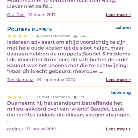
Hiddema niet te verhuizen naar Den Haag.
Liever niet zelfs!…
O.U. Deis
10 maart 2017
Lees meer >
Politieke muppets
column
4.0 met 1 stemmen
564
Iedereen adviseert om altijd voorzichtig te zijn
met hele oude koeien uit de sloot halen, maar
daaraan hebben de muppets Baudet & Hiddema
lak. Voorzitter Arib: ‘nee, dit valt buiten de orde’.
Baudet was het oneens met die terechtwijzing:
‘Maar dit is echt gebeurd, mevrouw’.…
Ton Mantoua
24 september 2020
Lees meer >
bewering
3.0 met 1 stemmen
529
Dus neemt hij het standpunt betreffende het
milieu-akkoord over van 'vriend' Baudet. Leuk
die rechtse rakkers die elkaars vliegen afvangen.
…
catrinus
17 januari 2019
Lees meer >