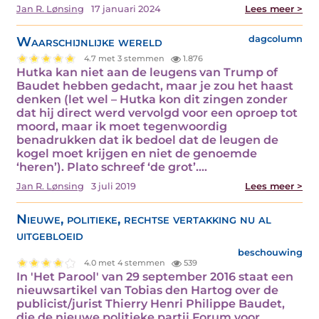
Jan R. Lønsing
17 januari 2024
Lees meer >
Waarschijnlijke wereld
dagcolumn
4.7 met 3 stemmen
1.876
Hutka kan niet aan de leugens van Trump of
Baudet hebben gedacht, maar je zou het haast
denken (let wel – Hutka kon dit zingen zonder
dat hij direct werd vervolgd voor een oproep tot
moord, maar ik moet tegenwoordig
benadrukken dat ik bedoel dat de leugen de
kogel moet krijgen en niet de genoemde
‘heren’). Plato schreef ‘de grot’.…
Jan R. Lønsing
3 juli 2019
Lees meer >
Nieuwe, politieke, rechtse vertakking nu al
uitgebloeid
beschouwing
4.0 met 4 stemmen
539
In 'Het Parool' van 29 september 2016 staat een
nieuwsartikel van Tobias den Hartog over de
publicist/jurist Thierry Henri Philippe Baudet,
die de nieuwe politieke partij Forum voor