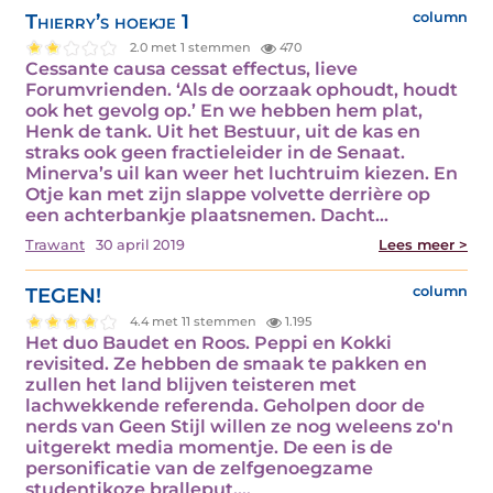
Thierry’s hoekje 1
column
2.0 met 1 stemmen
470
Cessante causa cessat effectus, lieve
Forumvrienden. ‘Als de oorzaak ophoudt, houdt
ook het gevolg op.’ En we hebben hem plat,
Henk de tank. Uit het Bestuur, uit de kas en
straks ook geen fractieleider in de Senaat.
Minerva’s uil kan weer het luchtruim kiezen. En
Otje kan met zijn slappe volvette derrière op
een achterbankje plaatsnemen. Dacht…
Trawant
30 april 2019
Lees meer >
TEGEN!
column
4.4 met 11 stemmen
1.195
Het duo Baudet en Roos. Peppi en Kokki
revisited. Ze hebben de smaak te pakken en
zullen het land blijven teisteren met
lachwekkende referenda. Geholpen door de
nerds van Geen Stijl willen ze nog weleens zo'n
uitgerekt media momentje. De een is de
personificatie van de zelfgenoegzame
studentikoze bralleput.…