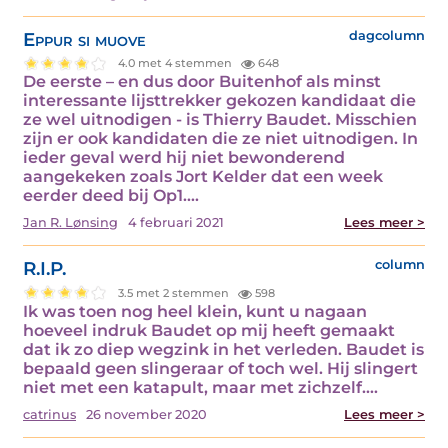
Eppur si muove
dagcolumn
4.0 met 4 stemmen
648
De eerste – en dus door Buitenhof als minst
interessante lijsttrekker gekozen kandidaat die
ze wel uitnodigen - is Thierry Baudet. Misschien
zijn er ook kandidaten die ze niet uitnodigen. In
ieder geval werd hij niet bewonderend
aangekeken zoals Jort Kelder dat een week
eerder deed bij Op1.…
Jan R. Lønsing
4 februari 2021
Lees meer >
R.I.P.
column
3.5 met 2 stemmen
598
Ik was toen nog heel klein, kunt u nagaan
hoeveel indruk Baudet op mij heeft gemaakt
dat ik zo diep wegzink in het verleden. Baudet is
bepaald geen slingeraar of toch wel. Hij slingert
niet met een katapult, maar met zichzelf.…
catrinus
26 november 2020
Lees meer >