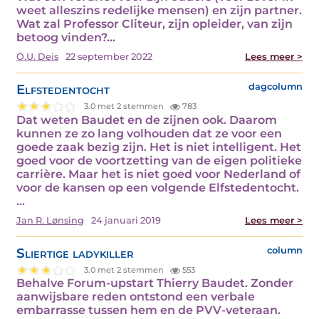
weet alleszins redelijke mensen) en zijn partner.
Wat zal Professor Cliteur, zijn opleider, van zijn
betoog vinden?…
O.U. Deis
22 september 2022
Lees meer >
Elfstedentocht
dagcolumn
3.0 met 2 stemmen
783
Dat weten Baudet en de zijnen ook. Daarom
kunnen ze zo lang volhouden dat ze voor een
goede zaak bezig zijn. Het is niet intelligent. Het
goed voor de voortzetting van de eigen politieke
carrière. Maar het is niet goed voor Nederland of
voor de kansen op een volgende Elfstedentocht.
…
Jan R. Lønsing
24 januari 2019
Lees meer >
Sliertige ladykiller
column
3.0 met 2 stemmen
553
Behalve Forum-upstart Thierry Baudet. Zonder
aanwijsbare reden ontstond een verbale
embarrasse tussen hem en de PVV-veteraan.