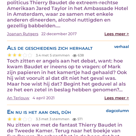
politicus Thierry Baudet de extreem-rechtse
Amerikaan Jared Taylor in het Ambassade Hotel
in Amsterdam, waar ze samen met enkele
anderen dineerden, alcohol nuttigden en
gezellig babbelden.…
Joanan Rutgers
22 december 2017
Lees meer >
Als de geschiedenis zich herhaalt
verhaal
3.4 met 5 stemmen
638
Toch zitten er angels aan het debat, want: hoe
kwam Baudet er ineens op te vragen: of Mark
zijn papieren in het kamertje had gehaald? Ook
hij wist vooruit al dat dit niet het geval was.
Maar hoe wist hij dat? Begint het geduvel al als
ze het een zetel in beslag hebben genomen?…
An Terlouw
4 april 2021
Lees meer >
En nu is het aan ons, dûh
dagcolumn
3.3 met 3 stemmen
571
Nu zitten we met de fantast Thierry Baudet in
de Tweede Kamer. Terug naar het boekje van