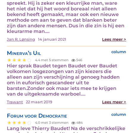
spreekt. Hij is zeker een kleurrijke man, ware
het niet dat hij het woord boreaal niet alleen
bekend heeft gemaakt, maar ook een nieuwe
methode om aan te geven dat blanken beter
zijn dan andere mensen. Dus in die zin is hij een
kleurarme man.…
Jan R. Lønsing
14 januari 2021
Lees meer >
Minerva’s Uil
column
4.4 met 5 stemmen
546
Hier sprak Baudet tegen Baudet over Baudet
volkomen losgezongen van zijn kiezers die
alleen aan zijn verschijning al genoeg hadden
om in euforisch gescandeer uit te
barsten.Zonder ook maar iets mee te krijgen
van de uitgekraamde warboel.…
Trawant
22 maart 2019
Lees meer >
Forum voor Democratie
column
4.0 met 3 stemmen
484
Lang leve Thierry Baudet! Na de verschrikkelijke