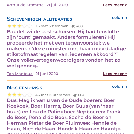
Arthur de Kromme
21 juli 2020
Lees meer >
Scheveningen-alliteraties
column
3.3 met 3 stemmen
488
Baudet wilde best schorsen. Hij had tenslotte
zijn ‘punt’ gemaakt. Anders formuleren? Hij
probeerde het met een tegenvoorstel: we
maken er ‘deze minister met haar moorddadige
stikstofmaatregelen van; iedereen akkoord?’
Onze volksvertegenwoordigers vonden het zo
wel genoeg.…
Ton Mantoua
21 juni 2020
Lees meer >
Nóg een crisis
column
3.4 met 16 stemmen
663
Dus: Mag ik van u van de Oude boeren: Boer
Koekoek, Boer Harms, Boer Guus (van ‘naar
huus) en Lou de Palingboer Nepboeren: Frank
de Boer, Ronald de Boer, Sacha de Boer en
Herman Pieter de Boer Pluimvee: Hennie de
Haan, Nico de Haan, Hendrik Haan en Haantje