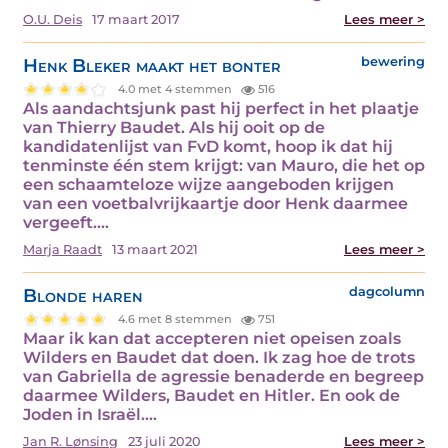
O.U. Deis
17 maart 2017
Lees meer >
Henk Bleker maakt het bonter
bewering
4.0 met 4 stemmen
516
Als aandachtsjunk past hij perfect in het plaatje
van Thierry Baudet. Als hij ooit op de
kandidatenlijst van FvD komt, hoop ik dat hij
tenminste één stem krijgt: van Mauro, die het op
een schaamteloze wijze aangeboden krijgen
van een voetbalvrijkaartje door Henk daarmee
vergeeft.…
Marja Raadt
13 maart 2021
Lees meer >
Blonde haren
dagcolumn
4.6 met 8 stemmen
751
Maar ik kan dat accepteren niet opeisen zoals
Wilders en Baudet dat doen. Ik zag hoe de trots
van Gabriella de agressie benaderde en begreep
daarmee Wilders, Baudet en Hitler. En ook de
Joden in Israël.…
Jan R. Lønsing
23 juli 2020
Lees meer >