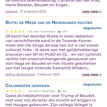
de voorste Boerenbedrog: Caroline van der Plas,
Henk Bleeker, Baudet en Engel…
trawant
21 augustus 2022
Lees meer >
Rutte: de Messi van de Nederlands politiek
dagcolumn
4.6 met 7 stemmen
1.071
Of komt het doordat Rutte in meer debatten
van verschillende aard in de Tweede Kamer
meer dan De Jonge de kop van Jut is van zowel
(uiterst) links - ik denk aan het gelijkhebberige
snauwen van SP en PvdD en GL - en van (uiterst)
rechts: het onsamenhangende gewauwel van
Van Haga en Baudet en het rituele geschetter
van het langst zittende Kamerlid Wilders…
Arthur de Kromme
2 februari 2021
Lees meer >
Columnisten gewogen
dagcolumn
4.3 met 7 stemmen
1.114
Goed als tekstschrijver voor Trump of Baudet,
niet voor mij als lezer die inzicht wil krijgen in
het Haagse gebeuren. Zijn collega Wiegel is