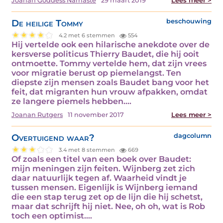
Joanan Goddess Namaste
29 maart 2019
Lees meer >
De heilige Tommy
beschouwing
4.2 met 6 stemmen
554
Hij vertelde ook een hilarische anekdote over de
kersverse politicus Thierry Baudet, die hij ooit
ontmoette. Tommy vertelde hem, dat zijn vrees
voor migratie berust op piemelangst. Ten
diepste zijn mensen zoals Baudet bang voor het
feit, dat migranten hun vrouw afpakken, omdat
ze langere piemels hebben.…
Joanan Rutgers
11 november 2017
Lees meer >
Overtuigend waar?
dagcolumn
3.4 met 8 stemmen
669
Of zoals een titel van een boek over Baudet:
mijn meningen zijn feiten. Wijnberg zet zich
daar natuurlijk tegen af. Waarheid vindt je
tussen mensen. Eigenlijk is Wijnberg iemand
die een stap terug zet op de lijn die hij schetst,
maar dat schrijft hij niet. Nee, oh oh, wat is Rob
toch een optimist.…