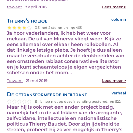
trawant
7 april 2016
Lees meer >
Thierry’s hoekje
column
3.5 met 2 stemmen
465
Ja hoor vaderlanders, ik heb het weer voor
mekaar. De uil van Minerva vliegt weer. Kijk ze
eens allemaal over elkaar heen rollebollen. Al
dat linksige ietsige plebs. Je hoeft je dus alleen
maar te verschuilen achter de denkbeelden van
een omstreden rabiaat conservatieve literator
en je kunt schaamteloos je eigen vergezichten
schetsen onder het mom…
Trawant
21 mei 2019
Lees meer >
De getransformeerde infiltrant
verhaal
Er is nog niet op deze inzending gestemd.
522
Maar hij is ook met een ander project bezig,
namelijk het in de val lokken van de arrogante,
zelfvoldane, intellectuele en nationalistische
politicus Thierry Baudet. Door zijn ijdelheid te
strelen, probeert hij zo ver mogelijk in Thierry's