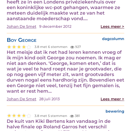
heeft ze in een Londens privéziekenhuis over
een koninklijke wc-pot gehangen, waarmee ze
meteen duidelijk maakte wat ze van het
aanstaande moederschap vond.…
Johan De Smet
9 december 2012
Lees meer >
Boy George
dagcolumn
3.8 met 6 stemmen
927
Het meisje dat ik net had leren kennen vroeg of
ik mijn kind ooit George zou noemen. Ik mag er
niet aan denken. ‘George, komen eten,’ dat is
wat je veel te hard roept naar je grootvader, die
op nog geen vijf meter zit, want grootvaders
durven nogal eens hardhorig zijn. Bovendien eet
een George niet veel, tenzij het fijn gemalen is,
want er rest hem…
Johan De Smet
28 juli 2013
Lees meer >
bewering
3.8 met 5 stemmen
381
De kuit van Kiki Bertens kan vandaag in de
halve finale op Roland Garros het verschil