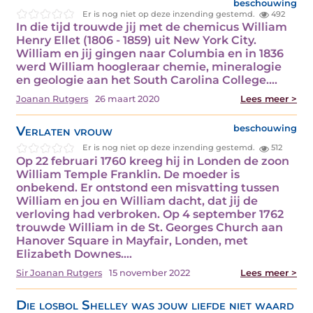
beschouwing
Er is nog niet op deze inzending gestemd.
492
In die tijd trouwde jij met de chemicus William
Henry Ellet (1806 - 1859) uit New York City.
William en jij gingen naar Columbia en in 1836
werd William hoogleraar chemie, mineralogie
en geologie aan het South Carolina College.…
Joanan Rutgers
26 maart 2020
Lees meer >
Verlaten vrouw
beschouwing
Er is nog niet op deze inzending gestemd.
512
Op 22 februari 1760 kreeg hij in Londen de zoon
William Temple Franklin. De moeder is
onbekend. Er ontstond een misvatting tussen
William en jou en William dacht, dat jij de
verloving had verbroken. Op 4 september 1762
trouwde William in de St. Georges Church aan
Hanover Square in Mayfair, Londen, met
Elizabeth Downes.…
Sir Joanan Rutgers
15 november 2022
Lees meer >
Die losbol Shelley was jouw liefde niet waard