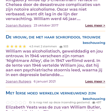
Chelsea door de desastreuze complicaties van
zijn notoire alcoholisme. Oscar was niet
verbaasd, want dit lag in de lijn der
verwachting. William werd 46 jaar.…
Joanan Rutgers
23 oktober 2017
Lees meer >
De vrouw, die met haar schrijfidool trouwde
beschouwing
4.5 met 2 stemmen
503
William was alcoholistisch, gewelddadig en jou
ontrouw. In 1946 verscheen zijn roman
'Nightmare Alley', die in 1947 verfilmd werd. In
de lente van 1946 vertelde William jou, dat hij
aan een psychiatrische stoornis leed, waarna jij
in een depressie belandde.…
Joanan Rutgers
6 januari 2021
Lees meer >
Met Ierse moed werkelijk vernieuwend zijn
beschouwing
Er is nog niet op deze inzending gestemd.
497
Elizabeth Yeats was de zus van William Butler,