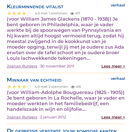
Kleurminnende vitalist
verhaal
4.0 met 1 stemmen
471
(voor William James Glackens (1870 - 1938)) Je
bent geboren in Philadelphia, waar je vader
werkte bij de spoorwegen van Pynnsylvania en
hij kwam altijd hoogst vermoeid terug, zodat hij
meestal zwijgend in de kookkunst van je
moeder opging, terwijl jij met je oudere zus Ada
erwten over de tafel schoot en je oudere broer
Louis lachwekkende tekeningen…
Joanan Rutgers
30 november 2011
Lees meer >
Minnaar van echtheid
verhaal
4.0 met 2 stemmen
416
(voor William-Adolphe Bouguereau (1825 - 1905))
Je bent geboren in La Rochelle, waar je vader en
moeder werkten in het familiebedrijf, een
handelszaak in wijn en olijfolie.…
Joanan Rutgers
2 januari 2012
Lees meer >
De depressie verstikte jouw komische kanten