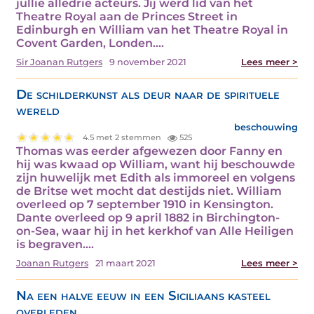
jullie alledrie acteurs. Jij werd lid van het
Theatre Royal aan de Princes Street in
Edinburgh en William van het Theatre Royal in
Covent Garden, Londen.…
Sir Joanan Rutgers
9 november 2021
Lees meer >
De schilderkunst als deur naar de spirituele
wereld
beschouwing
4.5 met 2 stemmen
525
Thomas was eerder afgewezen door Fanny en
hij was kwaad op William, want hij beschouwde
zijn huwelijk met Edith als immoreel en volgens
de Britse wet mocht dat destijds niet. William
overleed op 7 september 1910 in Kensington.
Dante overleed op 9 april 1882 in Birchington-
on-Sea, waar hij in het kerkhof van Alle Heiligen
is begraven.…
Joanan Rutgers
21 maart 2021
Lees meer >
Na een halve eeuw in een Siciliaans kasteel
overleden