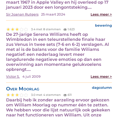
maart 1967 in Apple Valley en hij overleed op 17
januari 2023 door een longontsteking.…
Sir Joanan Rutgers
25 maart 2024
Lees meer >
bewering
3.4 met 8 stemmen
1.623
De 27-jarige Serena Williams heeft op
Wimbledon in een teleurstellende finale haar
zus Venus in twee sets (7-6 en 6-2) verslagen. Al
met al is de balans voor de familie Wiliams
negatief: een nederlaag levert meer
langdurende negatieve emoties op dan een
overwinning aan momentane gelukvoelens
opbrengt.…
Victor S.
4 juli 2009
Lees meer >
Over Moorlag
dagcolumn
3.0 met 4 stemmen
611
Daarbij heb ik zonder aarzeling ervoor gekozen
om William Moorlag op nummer één te zetten.
We hebben voor die lijst natuurlijk ook gekeken
naar het functioneren van William. Uit onze