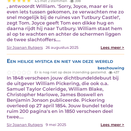
4.5 met 2 stemmen
398
, antwoordt William. 'Sorry, Joyce, maar er is
even iets tussen gekomen, ze verwachten me zo
snel mogelijk bij de ruïnes van Tutbury Castle!',
zegt Tom. Joyce geeft Tom een dikke hug en
daarna rijdt hij naar Tutbury. William staat hem
al op te wachten en achter de schermen liggen
de twee slachtoffers.…
Sir Joanan Rutgers
26 augustus 2025
Lees meer >
Een heilige mystica en niet van deze wereld
beschouwing
Er is nog niet op deze inzending gestemd.
437
In 1848 verscheen jouw dichtbundeldebuut bij
de uitgever William Pickering, die ook o.a.
Samuel Taylor Coleridge, William Blake,
Christopher Marlowe, James Boswell en
Benjamin Jonson publiceerde. Pickering
overleed op 27 april 1854. Jouw bundel telde
ruim 200 pagina's en in 1850 verscheen deel
twee.…
Sir Joanan Rutgers
9 mei 2025
Lees meer >