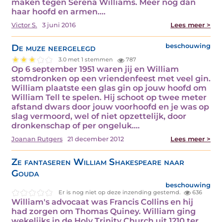
maken tegen Serena Williams. Meer nog dan
haar hoofd en armen.…
Victor S.
3 juni 2016
Lees meer >
De muze neergelegd
beschouwing
3.0 met 1 stemmen
787
Op 6 september 1951 waren jij en William
stomdronken op een vriendenfeest met veel gin.
William plaatste een glas gin op jouw hoofd om
William Tell te spelen. Hij schoot op twee meter
afstand dwars door jouw voorhoofd en je was op
slag vermoord, wel of niet opzettelijk, door
dronkenschap of per ongeluk.…
Joanan Rutgers
21 december 2012
Lees meer >
Ze fantaseren William Shakespeare naar
Gouda
beschouwing
Er is nog niet op deze inzending gestemd.
636
William's advocaat was Francis Collins en hij
had zorgen om Thomas Quiney. William ging
wekelijks in de Holy Trinity Church uit 1210 ter