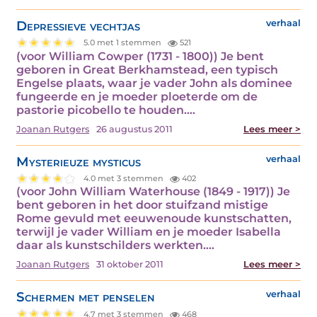
Depressieve vechtjas
verhaal
5.0 met 1 stemmen
521
(voor William Cowper (1731 - 1800)) Je bent
geboren in Great Berkhamstead, een typisch
Engelse plaats, waar je vader John als dominee
fungeerde en je moeder ploeterde om de
pastorie picobello te houden.…
Joanan Rutgers
26 augustus 2011
Lees meer >
Mysterieuze mysticus
verhaal
4.0 met 3 stemmen
402
(voor John William Waterhouse (1849 - 1917)) Je
bent geboren in het door stuifzand mistige
Rome gevuld met eeuwenoude kunstschatten,
terwijl je vader William en je moeder Isabella
daar als kunstschilders werkten.…
Joanan Rutgers
31 oktober 2011
Lees meer >
Schermen met penselen
verhaal
4.7 met 3 stemmen
468