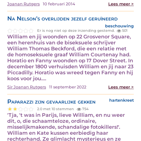
Joanan Rutgers
10 februari 2014
Lees meer >
Na Nelson's overlijden jezelf geruïneerd
beschouwing
Er is nog niet op deze inzending gestemd.
501
William en jij woonden op 22 Grosvenor Square,
een herenhuis van de biseksuele schrijver
William Thomas Beckford, die een relatie met
de homoseksuele graaf William Courtenay had.
Horatio en Fanny woonden op 17 Dover Street. In
december 1800 verhuisden William en jij naar 23
Piccadilly. Horatio was wreed tegen Fanny en hij
koos voor jou.…
Sir Joanan Rutgers
11 september 2022
Lees meer >
Paparazzi zijn gevaarlijke gekken
hartenkreet
2.0 met 10 stemmen
754
'Tja, 't was in Parijs, lieve William, en nu weer
dit, o, die schaamteloze, ordinaire,
misselijkmakende, schandalige fotokillers!'.
William en Kate kussen eerbiedig haar
rechterhand. Ze glimlacht mysterieus en ze