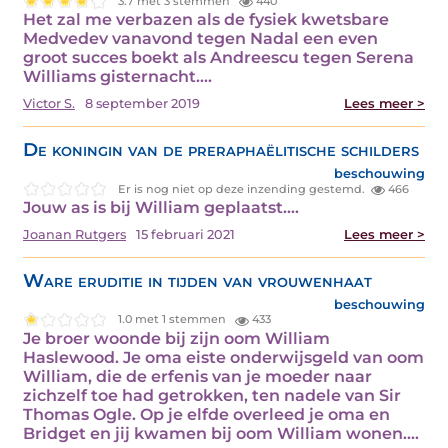
3.7 met 3 stemmen
440
Het zal me verbazen als de fysiek kwetsbare
Medvedev vanavond tegen Nadal een even
groot succes boekt als Andreescu tegen Serena
Williams gisternacht.…
Victor S.
8 september 2019
Lees meer >
De koningin van de preraphaëlitische schilders
beschouwing
Er is nog niet op deze inzending gestemd.
466
Jouw as is bij William geplaatst.…
Joanan Rutgers
15 februari 2021
Lees meer >
Ware eruditie in tijden van vrouwenhaat
beschouwing
1.0 met 1 stemmen
433
Je broer woonde bij zijn oom William
Haslewood. Je oma eiste onderwijsgeld van oom
William, die de erfenis van je moeder naar
zichzelf toe had getrokken, ten nadele van Sir
Thomas Ogle. Op je elfde overleed je oma en
Bridget en jij kwamen bij oom William wonen.…