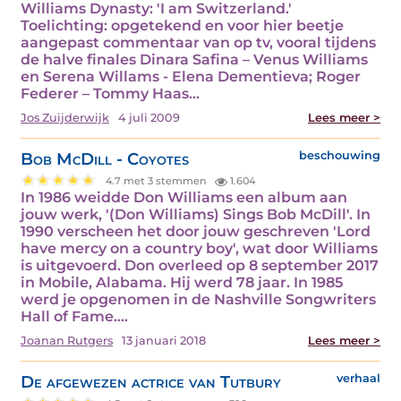
Williams Dynasty: 'I am Switzerland.'
Toelichting: opgetekend en voor hier beetje
aangepast commentaar van op tv, vooral tijdens
de halve finales Dinara Safina – Venus Williams
en Serena Willams - Elena Dementieva; Roger
Federer – Tommy Haas…
Jos Zuijderwijk
4 juli 2009
Lees meer >
Bob McDill - Coyotes
beschouwing
4.7 met 3 stemmen
1.604
In 1986 weidde Don Williams een album aan
jouw werk, '(Don Williams) Sings Bob McDill'. In
1990 verscheen het door jouw geschreven 'Lord
have mercy on a country boy', wat door Williams
is uitgevoerd. Don overleed op 8 september 2017
in Mobile, Alabama. Hij werd 78 jaar. In 1985
werd je opgenomen in de Nashville Songwriters
Hall of Fame.…
Joanan Rutgers
13 januari 2018
Lees meer >
De afgewezen actrice van Tutbury
verhaal