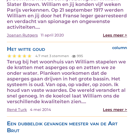
Slater Brown. William en jij konden vijf weken
Parijs verkennen. Op 21 september 1917 werden
William en jij door het Franse leger gearresteerd
en verdacht van spionage en ongewenste
activiteiten.…
Joanan Rutgers
11 april 2020
Lees meer >
Het witte goud
column
4.7 met 3 stemmen
995
Terug bij het woonhuis van William stapelen we
de kratten met asperges op en zetten we ze
onder water. Planken voorkomen dat de
asperges gaan drijven in het grote bassin. Het
systeem is oud. Van opa, op vader, op zoon. Ik
houd van vaste waardes. De wereld verandert al
snel genoeg. In de koelcel laat William ons de
verschillende kwaliteiten zien.…
René Turk
4 mei 2014
Lees meer >
Een dubbeldik gevangen meester van de Art
Brut