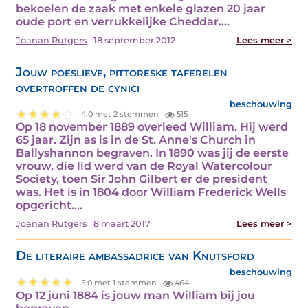
bekoelen de zaak met enkele glazen 20 jaar
oude port en verrukkelijke Cheddar.…
Joanan Rutgers
18 september 2012
Lees meer >
Jouw poeslieve, pittoreske taferelen
overtroffen de cynici
beschouwing
4.0 met 2 stemmen
515
Op 18 november 1889 overleed William. Hij werd
65 jaar. Zijn as is in de St. Anne's Church in
Ballyshannon begraven. In 1890 was jij de eerste
vrouw, die lid werd van de Royal Watercolour
Society, toen Sir John Gilbert er de president
was. Het is in 1804 door William Frederick Wells
opgericht.…
Joanan Rutgers
8 maart 2017
Lees meer >
De literaire ambassadrice van Knutsford
beschouwing
5.0 met 1 stemmen
464
Op 12 juni 1884 is jouw man William bij jou