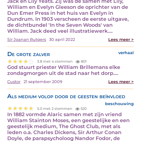
Jack en Lily Yeats. Zij was de samen met Lily,
William en Evelyn Gleeson de oprichter van de
Dun Emer Press in het huis van Evelyn in
Dundrum. In 1903 verscheen de eerste uitgave,
de dichtbundel 'In the Seven Woods' van
William. Jack deed veel illustratiewerk.…
Sir Joanan Rutgers
30 april 2022
Lees meer >
De grote zalver
verhaal
3.8 met 4 stemmen
801
God stuurt priester William Brillemans elke
zondagmorgen uit de stad naar het dorp.…
Custor
21 september 2009
Lees meer >
Als medium volop door de geesten beïnvloed
beschouwing
5.0 met 2 stemmen
520
In 1882 vormde Alaric samen met zijn vriend
William Stainton Moses, een geestelijke en een
geestelijk medium, The Ghost Club, met als
leden o.a. Charles Dickens, Sir Arthur Conan
Doyle, de parapsycholoog Nandor Fodor, de