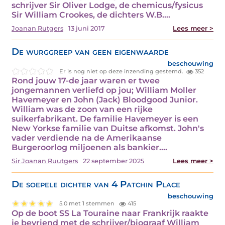
schrijver Sir Oliver Lodge, de chemicus/fysicus
Sir William Crookes, de dichters W.B.…
Joanan Rutgers
13 juni 2017
Lees meer >
De wurggreep van geen eigenwaarde
beschouwing
Er is nog niet op deze inzending gestemd.
352
Rond jouw 17-de jaar waren er twee
jongemannen verliefd op jou; William Moller
Havemeyer en John (Jack) Bloodgood Junior.
William was de zoon van een rijke
suikerfabrikant. De familie Havemeyer is een
New Yorkse familie van Duitse afkomst. John's
vader verdiende na de Amerikaanse
Burgeroorlog miljoenen als bankier.…
Sir Joanan Ruutgers
22 september 2025
Lees meer >
De soepele dichter van 4 Patchin Place
beschouwing
5.0 met 1 stemmen
415
Op de boot SS La Touraine naar Frankrijk raakte
je bevriend met de schrijver/biograaf William