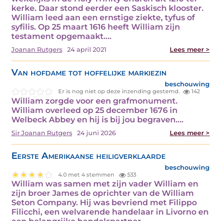
kerke. Daar stond eerder een Saskisch klooster.
William leed aan een ernstige ziekte, tyfus of
syfilis. Op 25 maart 1616 heeft William zijn
testament opgemaakt.…
Joanan Rutgers
24 april 2021
Lees meer >
Van hofdame tot hoffelijke markiezin
beschouwing
Er is nog niet op deze inzending gestemd.
142
William zorgde voor een grafmonument.
William overleed op 25 december 1676 in
Welbeck Abbey en hij is bij jou begraven.…
Sir Joanan Rutgers
24 juni 2026
Lees meer >
Eerste Amerikaanse heiligverklaarde
beschouwing
4.0 met 4 stemmen
533
William was samen met zijn vader William en
zijn broer James de oprichter van de William
Seton Company. Hij was bevriend met Filippo
Filicchi, een welvarende handelaar in Livorno en