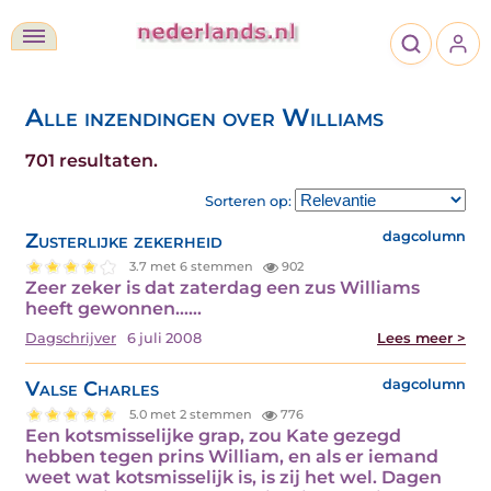
Alle inzendingen over Williams
701 resultaten.
Sorteren op:
Zusterlijke zekerheid
dagcolumn
3.7 met 6 stemmen
902
Zeer zeker is dat zaterdag een zus Williams
heeft gewonnen……
Dagschrijver
6 juli 2008
Lees meer >
Valse Charles
dagcolumn
5.0 met 2 stemmen
776
Een kotsmisselijke grap, zou Kate gezegd
hebben tegen prins William, en als er iemand
weet wat kotsmisselijk is, is zij het wel. Dagen