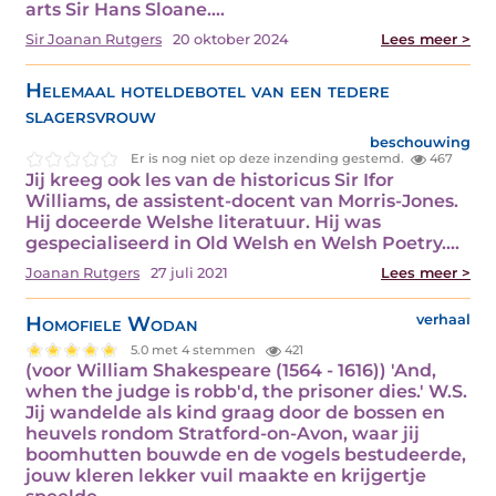
arts Sir Hans Sloane.…
Sir Joanan Rutgers
20 oktober 2024
Lees meer >
Helemaal hoteldebotel van een tedere
slagersvrouw
beschouwing
Er is nog niet op deze inzending gestemd.
467
Jij kreeg ook les van de historicus Sir Ifor
Williams, de assistent-docent van Morris-Jones.
Hij doceerde Welshe literatuur. Hij was
gespecialiseerd in Old Welsh en Welsh Poetry.…
Joanan Rutgers
27 juli 2021
Lees meer >
Homofiele Wodan
verhaal
5.0 met 4 stemmen
421
(voor William Shakespeare (1564 - 1616)) 'And,
when the judge is robb'd, the prisoner dies.' W.S.
Jij wandelde als kind graag door de bossen en
heuvels rondom Stratford-on-Avon, waar jij
boomhutten bouwde en de vogels bestudeerde,
jouw kleren lekker vuil maakte en krijgertje