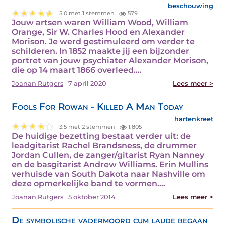
beschouwing
5.0 met 1 stemmen
579
Jouw artsen waren William Wood, William
Orange, Sir W. Charles Hood en Alexander
Morison. Je werd gestimuleerd om verder te
schilderen. In 1852 maakte jij een bijzonder
portret van jouw psychiater Alexander Morison,
die op 14 maart 1866 overleed.…
Joanan Rutgers
7 april 2020
Lees meer >
Fools For Rowan - Killed A Man Today
hartenkreet
3.5 met 2 stemmen
1.805
De huidige bezetting bestaat verder uit: de
leadgitarist Rachel Brandsness, de drummer
Jordan Cullen, de zanger/gitarist Ryan Nanney
en de basgitarist Andrew Williams. Erin Mullins
verhuisde van South Dakota naar Nashville om
deze opmerkelijke band te vormen.…
Joanan Rutgers
5 oktober 2014
Lees meer >
De symbolische vadermoord cum laude begaan