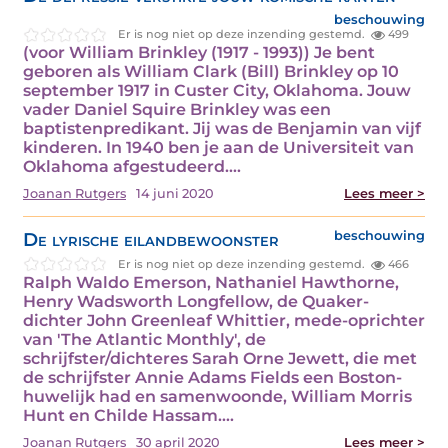
beschouwing
Er is nog niet op deze inzending gestemd.
499
(voor William Brinkley (1917 - 1993)) Je bent
geboren als William Clark (Bill) Brinkley op 10
september 1917 in Custer City, Oklahoma. Jouw
vader Daniel Squire Brinkley was een
baptistenpredikant. Jij was de Benjamin van vijf
kinderen. In 1940 ben je aan de Universiteit van
Oklahoma afgestudeerd.…
Joanan Rutgers
14 juni 2020
Lees meer >
De lyrische eilandbewoonster
beschouwing
Er is nog niet op deze inzending gestemd.
466
Ralph Waldo Emerson, Nathaniel Hawthorne,
Henry Wadsworth Longfellow, de Quaker-
dichter John Greenleaf Whittier, mede-oprichter
van 'The Atlantic Monthly', de
schrijfster/dichteres Sarah Orne Jewett, die met
de schrijfster Annie Adams Fields een Boston-
huwelijk had en samenwoonde, William Morris
Hunt en Childe Hassam.…
Joanan Rutgers
30 april 2020
Lees meer >