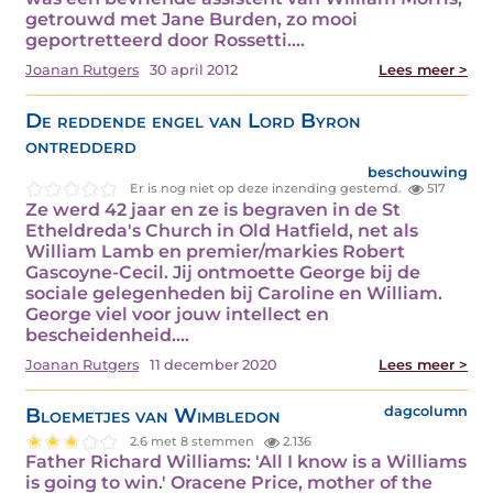
getrouwd met Jane Burden, zo mooi
geportretteerd door Rossetti.…
Joanan Rutgers
30 april 2012
Lees meer >
De reddende engel van Lord Byron
ontredderd
beschouwing
Er is nog niet op deze inzending gestemd.
517
Ze werd 42 jaar en ze is begraven in de St
Etheldreda's Church in Old Hatfield, net als
William Lamb en premier/markies Robert
Gascoyne-Cecil. Jij ontmoette George bij de
sociale gelegenheden bij Caroline en William.
George viel voor jouw intellect en
bescheidenheid.…
Joanan Rutgers
11 december 2020
Lees meer >
Bloemetjes van Wimbledon
dagcolumn
2.6 met 8 stemmen
2.136
Father Richard Williams: 'All I know is a Williams
is going to win.' Oracene Price, mother of the