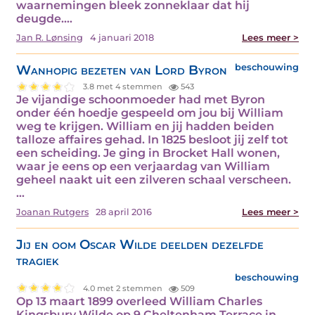
waarnemingen bleek zonneklaar dat hij
deugde.…
Jan R. Lønsing
4 januari 2018
Lees meer >
Wanhopig bezeten van Lord Byron
beschouwing
3.8 met 4 stemmen
543
Je vijandige schoonmoeder had met Byron
onder één hoedje gespeeld om jou bij William
weg te krijgen. William en jij hadden beiden
talloze affaires gehad. In 1825 besloot jij zelf tot
een scheiding. Je ging in Brocket Hall wonen,
waar je eens op een verjaardag van William
geheel naakt uit een zilveren schaal verscheen.
…
Joanan Rutgers
28 april 2016
Lees meer >
Jij en oom Oscar Wilde deelden dezelfde
tragiek
beschouwing
4.0 met 2 stemmen
509
Op 13 maart 1899 overleed William Charles
Kingsbury Wilde op 9 Cheltenham Terrace in