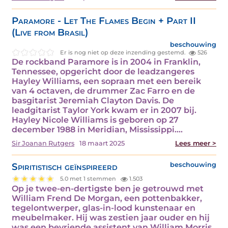
Paramore - Let The Flames Begin + Part II
(Live from Brasil)
beschouwing
Er is nog niet op deze inzending gestemd.
526
De rockband Paramore is in 2004 in Franklin,
Tennessee, opgericht door de leadzangeres
Hayley Williams, een sopraan met een bereik
van 4 octaven, de drummer Zac Farro en de
basgitarist Jeremiah Clayton Davis. De
leadgitarist Taylor York kwam er in 2007 bij.
Hayley Nicole Williams is geboren op 27
december 1988 in Meridian, Mississippi.…
Sir Joanan Rutgers
18 maart 2025
Lees meer >
Spiritistisch geïnspireerd
beschouwing
5.0 met 1 stemmen
1.503
Op je twee-en-dertigste ben je getrouwd met
William Frend De Morgan, een pottenbakker,
tegelontwerper, glas-in-lood kunstenaar en
meubelmaker. Hij was zestien jaar ouder en hij
was een bevriende assistent van William Morris,