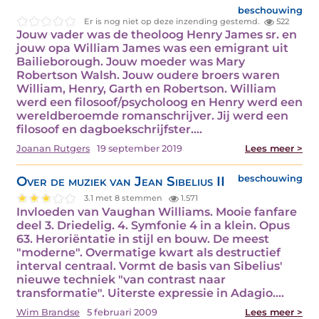
beschouwing
Er is nog niet op deze inzending gestemd.
522
Jouw vader was de theoloog Henry James sr. en
jouw opa William James was een emigrant uit
Bailieborough. Jouw moeder was Mary
Robertson Walsh. Jouw oudere broers waren
William, Henry, Garth en Robertson. William
werd een filosoof/psycholoog en Henry werd een
wereldberoemde romanschrijver. Jij werd een
filosoof en dagboekschrijfster.…
Joanan Rutgers
19 september 2019
Lees meer >
Over de muziek van Jean Sibelius II
beschouwing
3.1 met 8 stemmen
1.571
Invloeden van Vaughan Williams. Mooie fanfare
deel 3. Driedelig. 4. Symfonie 4 in a klein. Opus
63. Heroriëntatie in stijl en bouw. De meest
"moderne". Overmatige kwart als destructief
interval centraal. Vormt de basis van Sibelius'
nieuwe techniek "van contrast naar
transformatie". Uiterste expressie in Adagio.…
Wim Brandse
5 februari 2009
Lees meer >