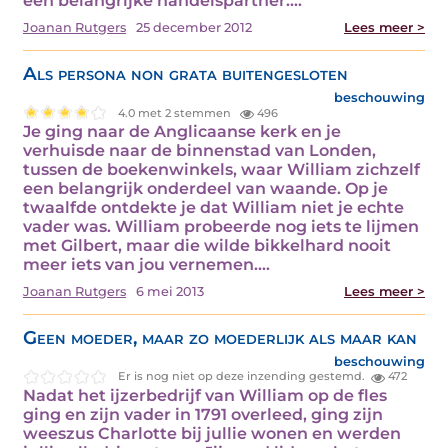
een belangrijke handelspartner.…
Joanan Rutgers
25 december 2012
Lees meer >
Als persona non grata buitengesloten
beschouwing
4.0 met 2 stemmen
496
Je ging naar de Anglicaanse kerk en je
verhuisde naar de binnenstad van Londen,
tussen de boekenwinkels, waar William zichzelf
een belangrijk onderdeel van waande. Op je
twaalfde ontdekte je dat William niet je echte
vader was. William probeerde nog iets te lijmen
met Gilbert, maar die wilde bikkelhard nooit
meer iets van jou vernemen.…
Joanan Rutgers
6 mei 2013
Lees meer >
Geen moeder, maar zo moederlijk als maar kan
beschouwing
Er is nog niet op deze inzending gestemd.
472
Nadat het ijzerbedrijf van William op de fles
ging en zijn vader in 1791 overleed, ging zijn
weeszus Charlotte bij jullie wonen en werden