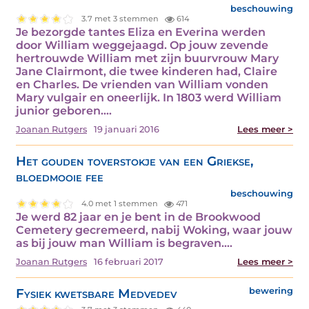
beschouwing
3.7 met 3 stemmen
614
Je bezorgde tantes Eliza en Everina werden
door William weggejaagd. Op jouw zevende
hertrouwde William met zijn buurvrouw Mary
Jane Clairmont, die twee kinderen had, Claire
en Charles. De vrienden van William vonden
Mary vulgair en oneerlijk. In 1803 werd William
junior geboren.…
Joanan Rutgers
19 januari 2016
Lees meer >
Het gouden toverstokje van een Griekse,
bloedmooie fee
beschouwing
4.0 met 1 stemmen
471
Je werd 82 jaar en je bent in de Brookwood
Cemetery gecremeerd, nabij Woking, waar jouw
as bij jouw man William is begraven.…
Joanan Rutgers
16 februari 2017
Lees meer >
Fysiek kwetsbare Medvedev
bewering