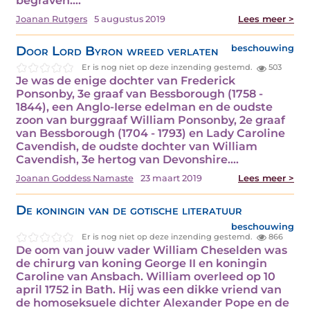
begraven.…
Joanan Rutgers
5 augustus 2019
Lees meer >
Door Lord Byron wreed verlaten
beschouwing
Er is nog niet op deze inzending gestemd.
503
Je was de enige dochter van Frederick
Ponsonby, 3e graaf van Bessborough (1758 -
1844), een Anglo-Ierse edelman en de oudste
zoon van burggraaf William Ponsonby, 2e graaf
van Bessborough (1704 - 1793) en Lady Caroline
Cavendish, de oudste dochter van William
Cavendish, 3e hertog van Devonshire.…
Joanan Goddess Namaste
23 maart 2019
Lees meer >
De koningin van de gotische literatuur
beschouwing
Er is nog niet op deze inzending gestemd.
866
De oom van jouw vader William Cheselden was
de chirurg van koning George II en koningin
Caroline van Ansbach. William overleed op 10
april 1752 in Bath. Hij was een dikke vriend van
de homoseksuele dichter Alexander Pope en de