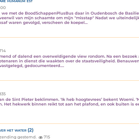
are humanum est
00
we met de BoodSchappenPlusBus daar in Oudenbosch de Basiliek 
 weerwil van mijn schaamte om mijn "misstap" Nadat we uiteindeli
nksaf waren gevolgd, verscheen de koepel…
714
immend of dalend een overweldigende view rondom. Na een bezoek a
aren in dienst die waakten over de staatsveiligheid. Benauwend 
d vastgelegd, gedocumenteerd.…
835
n de Sint Pieter beklimmen. ‘Ik heb hoogtevrees’ bekent Woemi. ‘No
. Het hekwerk binnen reikt tot aan het plafond, en ook buiten is ee
ver het water (2)
inzending gestemd.
715