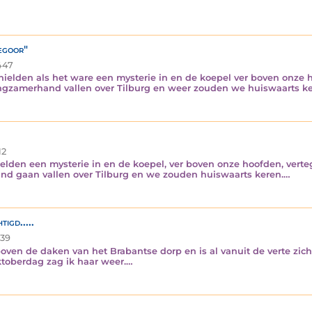
egoor"
447
 hielden als het ware een mysterie in en de koepel ver boven onz
gzamerhand vallen over Tilburg en weer zouden we huiswaarts kere
12
ielden een mysterie in en de koepel, ver boven onze hoofden, ve
d gaan vallen over Tilburg en we zouden huiswaarts keren.…
igd.....
39
 boven de daken van het Brabantse dorp en is al vanuit de verte zic
ktoberdag zag ik haar weer.…