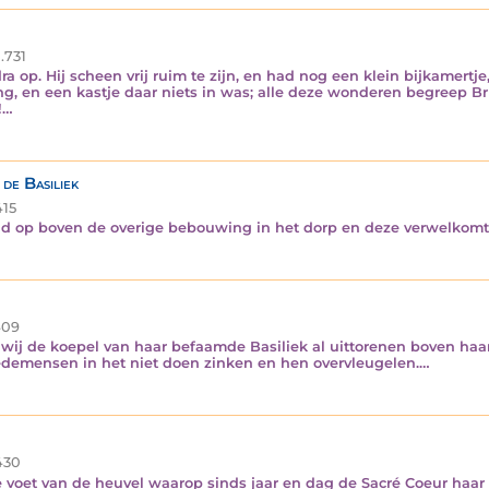
.731
 op. Hij scheen vrij ruim te zijn, en had nog een klein bijkamertj
g, en een kastje daar niets in was; alle deze wonderen begreep Br
!…
de Basiliek
15
nd op boven de overige bebouwing in het dorp en deze verwelkomt 
09
wij de koepel van haar befaamde Basiliek al uittorenen boven haa
edemensen in het niet doen zinken en hen overvleugelen.…
430
de voet van de heuvel waarop sinds jaar en dag de Sacré Coeur haar