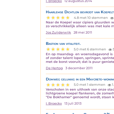
I. Broeckx
12 augustus 2014
Haarlemse Dichtlijn bevrijdt van Koepel
4.8 met 10 stemmen
Naar de Koepel waar cipiers gluurden 
zo verschrikkelijk alleen was met kale 
Jos Zuijderwijk
28 mei 2011
Bastion van vitaliteit.
5.0 met 6 stemmen
5
En op maandag- en woensdagavond is da
of zonder talent lopen, springen, sprint
met de borst vooruit; dat is puur geniet
De Hertog
3 december 2011
Domweg gelukkig in een Maycrete-woning
5.0 met 1 stemmen
1
Verscholen in een uithoek van onze stad
lichtgroene koepel flankeren, de zome
"De Bokhamer" genoemd wordt, staan kl
I. Broeckx
13 juli 2013