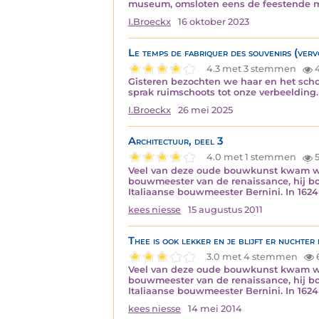
museum, omsloten eens de feestende 
I.Broeckx
16 oktober 2023
Le temps de fabriquer des souvenirs (vervo
4.3 met 3 stemmen
4
Gisteren bezochten we haar en het sch
sprak ruimschoots tot onze verbeelding.
I.Broeckx
26 mei 2025
Architectuur, deel 3
4.0 met 1 stemmen
5
Veel van deze oude bouwkunst kwam wee
bouwmeester van de renaissance, hij b
Italiaanse bouwmeester Bernini. In 162
kees niesse
15 augustus 2011
Thee is ook lekker en je blijft er nuchter 
3.0 met 4 stemmen
Veel van deze oude bouwkunst kwam wee
bouwmeester van de renaissance, hij b
Italiaanse bouwmeester Bernini. In 162
kees niesse
14 mei 2014