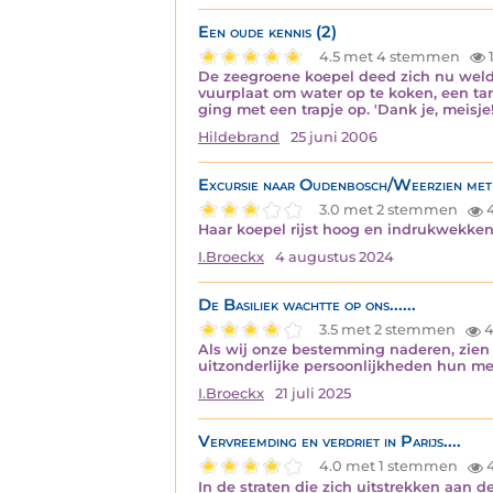
Een oude kennis (2)
4.5 met 4 stemmen
1
De zeegroene koepel deed zich nu weldra
vuurplaat om water op te koken, een tan
ging met een trapje op. 'Dank je, meisje
Hildebrand
25 juni 2006
Excursie naar Oudenbosch/Weerzien met 
3.0 met 2 stemmen
4
Haar koepel rijst hoog en indrukwekke
I.Broeckx
4 augustus 2024
De Basiliek wachtte op ons......
3.5 met 2 stemmen
4
Als wij onze bestemming naderen, zien 
uitzonderlijke persoonlijkheden hun m
I.Broeckx
21 juli 2025
Vervreemding en verdriet in Parijs....
4.0 met 1 stemmen
In de straten die zich uitstrekken aan 