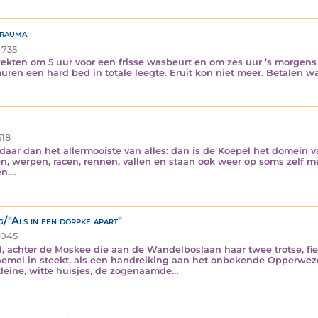
trauma
735
wekten om 5 uur voor een frisse wasbeurt en om zes uur ’s morg
muren een hard bed in totale leegte. Eruit kon niet meer. Betalen 
18
ar dan het allermooiste van alles: dan is de Koepel het domein v
en, werpen, racen, rennen, vallen en staan ook weer op soms zelf me
en.…
/"Als in een dorpke apart"
.045
, achter de Moskee die aan de Wandelboslaan haar twee trotse, fie
rhemel in steekt, als een handreiking aan het onbekende Opperwez
eine, witte huisjes, de zogenaamde…