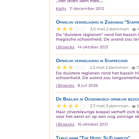
...Het leven leeft mee.…
Katty
11 december 2012
Opnieuw verwelkomd in Zwembad "Stapp
3.0 met 2 stemmen
De "duistere regionen" rond het bassin
magische schoonheid. De avond zou lan
I.Broeckx
14 oktober 2021
Opnieuw verwelkomd in Stappegoor
2.5 met 2 stemmen
1
De duistere regionen rond het bassin h
schoonheid. De avond zou langzamerhan
I.Broeckx
8 juli 2026
De Basiliek in Oudenbosch opnieuw bezicht
3.7 met 3 stemmen
5
Haar zilverkleurige koepel verheft zich
voor het eerst en op een nog zonnige o
I.Broeckx
16 oktober 2021
Terug naar "The Hotel St.Elisabeth"