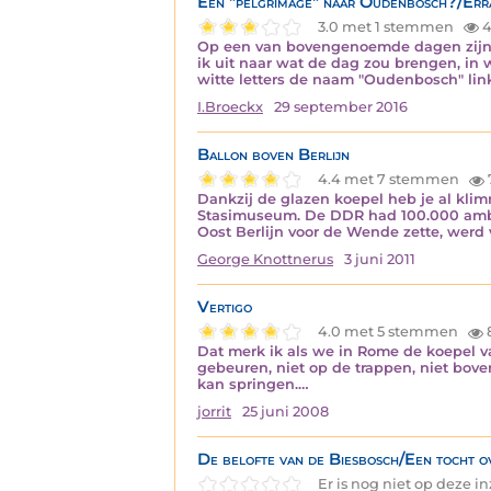
Een "pelgrimage" naar Oudenbosch?/Err
3.0 met 1 stemmen
4
Op een van bovengenoemde dagen zijn 
ik uit naar wat de dag zou brengen, in
witte letters de naam "Oudenbosch" li
I.Broeckx
29 september 2016
Ballon boven Berlijn
4.4 met 7 stemmen
Dankzij de glazen koepel heb je al kl
Stasimuseum. De DDR had 100.000 ambten
Oost Berlijn voor de Wende zette, wer
George Knottnerus
3 juni 2011
Vertigo
4.0 met 5 stemmen
Dat merk ik als we in Rome de koepel va
gebeuren, niet op de trappen, niet boven
kan springen.…
jorrit
25 juni 2008
De belofte van de Biesbosch/Een tocht o
Er is nog niet op deze 