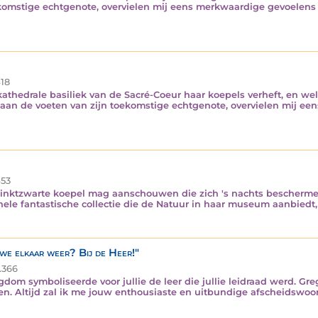
ekomstige echtgenote, overvielen mij eens merkwaardige gevoelens 
18
kathedrale basiliek van de Sacré-Coeur haar koepels verheft, en wel
aan de voeten van zijn toekomstige echtgenote, overvielen mij ee
53
de inktzwarte koepel mag aanschouwen die zich 's nachts bescherme
e fantastische collectie die de Natuur in haar museum aanbiedt, alt
we elkaar weer? Bij de Heer!"
.366
om symboliseerde voor jullie de leer die jullie leidraad werd. Gr
ven. Altijd zal ik me jouw enthousiaste en uitbundige afscheidswoo