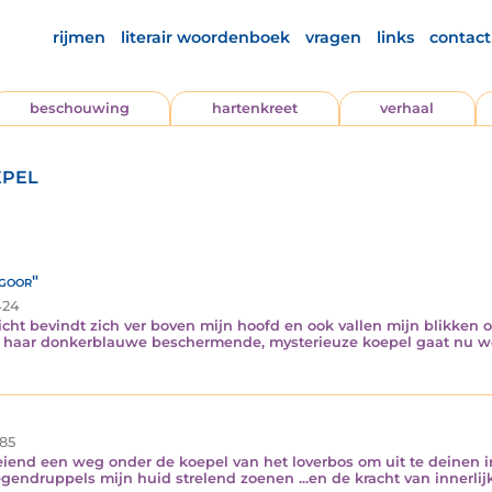
rijmen
literair woordenboek
vragen
links
contact
beschouwing
hartenkreet
verhaal
epel
egoor"
24
cht bevindt zich ver boven mijn hoofd en ook vallen mijn blikken 
 haar donkerblauwe beschermende, mysterieuze koepel gaat nu w
85
iend een weg onder de koepel van het loverbos om uit te deinen in 
egendruppels mijn huid strelend zoenen ...en de kracht van innerli