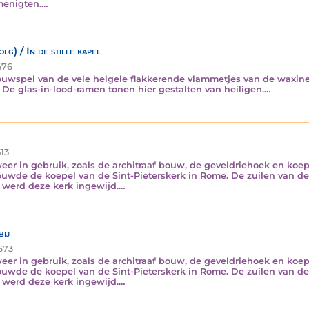
menigten.…
lg) / In de stille kapel
76
ouwspel van de vele helgele flakkerende vlammetjes van de waxine
 De glas-in-lood-ramen tonen hier gestalten van heiligen.…
13
r in gebruik, zoals de architraaf bouw, de geveldriehoek en koep
ouwde de koepel van de Sint-Pieterskerk in Rome. De zuilen van 
4 werd deze kerk ingewijd.…
bij
673
r in gebruik, zoals de architraaf bouw, de geveldriehoek en koep
ouwde de koepel van de Sint-Pieterskerk in Rome. De zuilen van 
4 werd deze kerk ingewijd.…