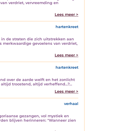
van verdriet, vervreemding en
Lees meer >
hartenkreet
 in de straten die zich uitstrekken aan
ns merkwaardige gevoelens van verdriet,
Lees meer >
hartenkreet
nd over de aarde welft en het zonlicht
ijd troostend, altijd verheffend...?…
Lees meer >
verhaal
egoriaanse gezangen, vol mystiek en
rden blijven herinneren: "Wanneer zien