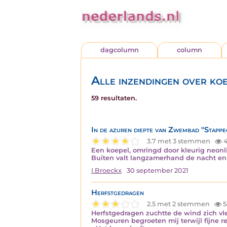
dagcolumn
column
Alle inzendingen over ko
59 resultaten.
In de azuren diepte van Zwembad "Stapp
3.7 met 3 stemmen
4
Een koepel, omringd door kleurig neonli
Buiten valt langzamerhand de nacht en
I.Broeckx
30 september 2021
Herfstgedragen
2.5 met 2 stemmen
5
Herfstgedragen zuchtte de wind zich vle
Mosgeuren begroeten mij terwijl fijne r