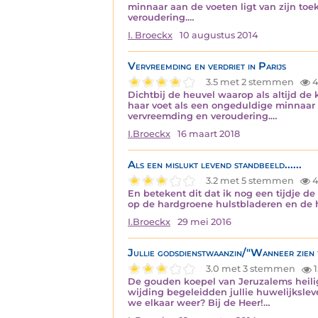
minnaar aan de voeten ligt van zijn to
veroudering.…
I. Broeckx
10 augustus 2014
Vervreemding en verdriet in Parijs
3.5 met 2 stemmen
4
Dichtbij de heuvel waarop als altijd de 
haar voet als een ongeduldige minnaar 
vervreemding en veroudering.…
I.Broeckx
16 maart 2018
Als een mislukt levend standbeeld......
3.2 met 5 stemmen
4
En betekent dit dat ik nog een tijdje 
op de hardgroene hulstbladeren en de hel
I.Broeckx
29 mei 2016
Jullie godsdienstwaanzin/"Wanneer zien 
3.0 met 3 stemmen
1
De gouden koepel van Jeruzalems heiligd
wijding begeleidden jullie huwelijksle
we elkaar weer? Bij de Heer!…