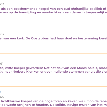
553
 als een beschermende koepel van een oud-christelijke basiliek of
ekenen op de toewijding en aandacht van een dame in toepasselijke
607
epel van een kerk. De Opstapbus had haar doel en bestemming bereik
61
rote, witte koepel geworden! Net het dak van een Moors paleis, m
naar Norbert. Klonken er geen huilende stemmen vanuit die sierl
r
65
ichtblauwe koepel van de hoge toren en keken we uit op de renai
 de wacht schijnen te houden. De solide, stevige muren van het Ma