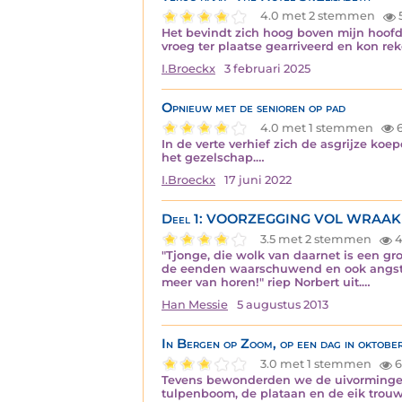
4.0 met 2 stemmen
Het bevindt zich hoog boven mijn hoofd
vroeg ter plaatse gearriveerd en kon r
I.Broeckx
3 februari 2025
Opnieuw met de senioren op pad
4.0 met 1 stemmen
In de verte verhief zich de asgrijze ko
het gezelschap.…
I.Broeckx
17 juni 2022
Deel 1: VOORZEGGING VOL WRAAK
3.5 met 2 stemmen
4
"Tjonge, die wolk van daarnet is een g
de eenden waarschuwend en ook angstig 
meer van horen!" riep Norbert uit.…
Han Messie
5 augustus 2013
In Bergen op Zoom, op een dag in oktobe
3.0 met 1 stemmen
6
Tevens bewonderden we de uivorminge l
tulpenboom, de plataan en de eik trouw