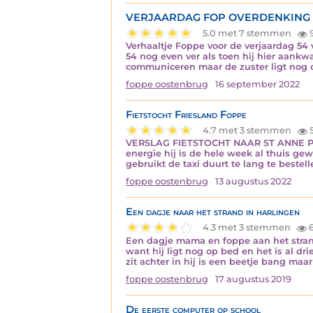
VERJAARDAG FOP OVERDENKING
5.0 met 7 stemmen
Verhaaltje Foppe voor de verjaardag 54 
54 nog even ver als toen hij hier aankw
communiceren maar de zuster ligt nog o
foppe oostenbrug
16 september 2022
Fietstocht Friesland Foppe
4.7 met 3 stemmen
5
VERSLAG FIETSTOCHT NAAR ST ANNE PAR
energie hij is de hele week al thuis ge
gebruikt de taxi duurt te lang te best
foppe oostenbrug
13 augustus 2022
Een dagje naar het strand in harlingen
4.3 met 3 stemmen
6
Een dagje mama en foppe aan het stran
want hij ligt nog op bed en het is al d
zit achter in hij is een beetje bang m
foppe oostenbrug
17 augustus 2019
De eerste computer op school