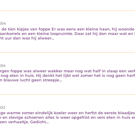
654
e tien kipjes van foppe Er was eens een kleine haan, hij woonde i
aankorrels en een kleine loopruimte. Daar zat hij dan maar wat en
t uur dan was hij alweer…
654
oppe was alweer wakker maar nog wat half in slaap een verhaal
t nog eten in huis. Hij denkt het lijkt wel zomer het is nog geen her
en blauwe lucht geen streepje…
02
warme zomer eindelijk koeler weer en herfst de eerste blaadjes v
an en stevige schoenen alles is weer opgefrist en vers eten in huis
r een verhaaltje. Gedicht…