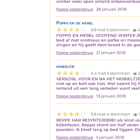
winkel weer open onland onbewoonbaar 
foppe oostenbrug
28 januari 2018
Foppo en de merel
3.8 met 5 stemmen
5
FOPPO EN MEREL OCHTEND WINTER ZONDA
bed af met snotneus en pafke en mooie 
zingen en hij geeft Hem brood In de ga
foppe oostenbrug
21 januari 2018
mobieltje
4.2 met 5 stemmen
5
VERSCHIL VOOR EN NA HET MOBIELTJE VO
niet op en belt ook niet. Wel neemt hi
iemand uit een lang verleden want veel
foppe oostenbrug
13 januari 2018
3.8 met 4 stemmen
BEPPE HAR RESYNTSJEBREI als kind van v
bijbellezen. Beppe stond om half zeven
paarden. Ik bleef lang op bed liggen. D
foppe oostenbrug
5 januari 2018