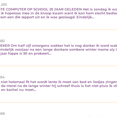
.293
 COMPUTER OP SCHOOL 25 JAAR GELEDEN Het is zondag ik word
r ik hopeloos mee in de knoop kwam want ik kon hem slecht bedie
am een dik rapport uit en ik was geslaagd. Eindelijk…
582
 Om half vijf smorgens wakker het is nog donker ik word wakk
indelijk voorjaar na een lange donkere sombere winter mama aly is
jaar foppe is 50 en probeert…
94
 niet helemaal fit het wordt lente ik moet van bed en liedjes zing
de merel na de lange winter hij schreef thuis is het niet pluis ik
l en kachel nu moet…
666