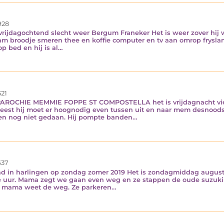
928
vrijdagochtend slecht weer Bergum Franeker Het is weer zover hij 
am broodje smeren thee en koffie computer en tv aan omrop fryslan
p bed en hij is al…
21
OCHIE MEMMIE FOPPE ST COMPOSTELLA het is vrijdagnacht vier u
weest hij moet er hoognodig even tussen uit en naar mem desnoods 
ellen nog niet gedaan. Hij pompte banden…
37
d in harlingen op zondag zomer 2019 Het is zondagmiddag august
rie uur. Mama zegt we gaan even weg en ze stappen de oude suzuki 
aar mama weet de weg. Ze parkeren…