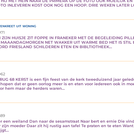
 HIJ MET HEIN NAAR DE PRIMERA OP DE FOTO OOK MOEILIJK E
O INLEVEREN KOST OOK NOG EEN HOOP. DRIE WEKEN LATER L
tenkreet uit woning
71
ZIJN HUISJE ZIT FOPPE IN FRANEKER MET DE BEGELEIDING PILL
IG MAAANDAGMORGEN NET WAKKER UIT WARME BED HET IS STIL ER 
OORD FRIESLAND SCHILDEREN ETEN EN BIBLTIOTHEEK…
62
68 KERST is een fijn feest van de kerk tweeduizend jaar gelede
hopen dat er geen oorlog meer is en eten voor iedereen ook in moei
voor hem maar de herders waren…
89
en weiland Dan naar de sesamstraat Naar bert en ernie Die vindt 
r zijn moeder Daar zit hij rustig aan tafel Te praten en te eten Wan
ijgt…