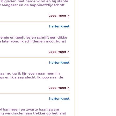
8 graden met harde wind en hij stapte
 aangezet en de happinezztijdschrift
Lees meer >
hartenkreet
mie en geeft les en schrijft een dikke
later vond ik schilderijen mooi. kunst
Lees meer >
hartenkreet
Maar nu ga ik fijn even naar mem in
s en ik slaap slecht. Ik loop naar de
Lees meer >
hartenkreet
ool harlingen en zwarte haan zware
gang windmolen aan trekker op het land