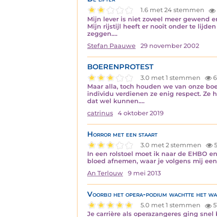
1.6 met 24 stemmen
Mijn lever is niet zoveel meer gewend e
Mijn rijstijl heeft er nooit onder te lij
zeggen.…
Stefan Paauwe
29 november 2002
BOERENPROTEST
3.0 met 1 stemmen
6
Maar alla, toch houden we van onze boe
individu verdienen ze enig respect. Ze 
dat wel kunnen.…
catrinus
4 oktober 2019
Horror met een staart
3.0 met 2 stemmen
5
In een rolstoel moet ik naar de EHBO e
bloed afnemen, waar je volgens mij een
An Terlouw
9 mei 2013
Voorbij het opera-podium wachtte het wa
5.0 met 1 stemmen
5
Je carrière als operazangeres ging snel 