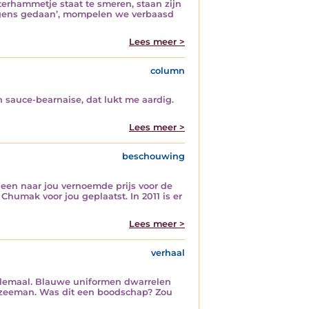
oterhammetje staat te smeren, staan zijn
ngens gedaan’, mompelen we verbaasd
Lees meer >
column
n sauce-bearnaise, dat lukt me aardig.
Lees meer >
beschouwing
, een naar jou vernoemde prijs voor de
humak voor jou geplaatst. In 2011 is er
Lees meer >
verhaal
 allemaal. Blauwe uniformen dwarrelen
k zeeman. Was dit een boodschap? Zou