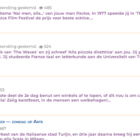
inzending gestemd.
485
ama 'Nai men, alla...' van jouw man Pavlos. In 1977 speelde jij in 'T
ca Film Festival de prijs voor beste actrice.…
inzending gestemd.
524
 van 'The Waves' en zij schreef 'Alla piccola direttrice' aan jou. Ji
 Jij studeerde Franse taal en letterkunde aan de Universiteit van T
53
te deel de 2e dag benut om winkels af te lopen, of dit nou is om 
alla! Zalig kerstfeest, in de mensen een welbehagen!…
ner — zondag op Arte
987
rkest van de Italiaanse stad Turijn, en drie jaar daarna kreeg hij ee
 alla Scala in Milaan.…