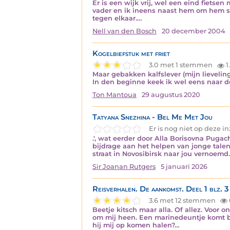
Er is een wijk vrij, wel een eind fietse
vader en ik ineens naast hem om hem s
tegen elkaar.…
Nell van den Bosch
20 december 2004
Kogelbiefstuk met friet
3.0 met 1 stemmen
1
Maar gebakken kalfslever (mijn lievelin
In den beginne keek ik wel eens naar de
Ton Mantoua
29 augustus 2020
Tatyana Snezhina - Bel Me Met Jou
Er is nog niet op deze 
.', wat eerder door Alla Borisovna Pugac
bijdrage aan het helpen van jonge talen
straat in Novosibirsk naar jou vernoemd
Sir Joanan Rutgers
5 januari 2026
Reisverhalen. De aankomst. Deel 1 blz. 3
3.6 met 12 stemmen
Beetje kitsch maar alla. Of allez. Voor
om mij heen. Een marinedeuntje komt bi
hij mij op komen halen?…