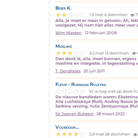
Boer K.
1.5 met 4 stemmen
7
Alla, je moet er maar in geloven. Ah, l
voorgezet. Hij nam niet alles meer voor 
Wim Niesten
12 februari 2008
Moslims
3.2 met 12 stemmen
Dan denk ik, alla, moet kunnen, ergens 
moslims en integratie. In tegenstelling 
T. Gendraats
20 juli 2011
Flëur - Russkaja Ruletka
Er is nog niet op deze 
De nieuwe bandleden waren: Ekaterina K
Alla Luzhetskaya (fluit), Andrey Basov (
Serbina verving, Yulia Zemlyannaya (flui
Sir Joanan Rutgers
28 maart 2022
Vuurdoop...
3.8 met 26 stemmen