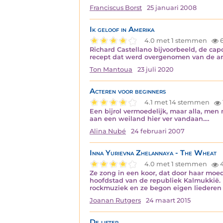
Franciscus Borst
25 januari 2008
Ik geloof in Amerika
4.0 met 1 stemmen
Richard Castellano bijvoorbeeld, de capo
recept dat werd overgenomen van de ar
Ton Mantoua
23 juli 2020
Acteren voor beginners
4.1 met 14 stemmen
Een bijrol vermoedelijk, maar alla, men
aan een weiland hier ver vandaan.…
Alina Nubé
24 februari 2007
Inna Yurievna Zhelannaya - The Wheat
4.0 met 1 stemmen
4
Ze zong in een koor, dat door haar moed
hoofdstad van de republiek Kalmukkië. 
rockmuziek en ze begon eigen liederen 
Joanan Rutgers
24 maart 2015
De lifter