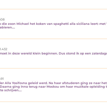
608
 die zoon Michael het koken van spaghetti alla siciliana leert: met
abieren.…
1.432
 moet in deze wereld klein beginnen. Dus stond ik op een zaterdag
91
er Alla Yosifovna geleid werd. Na haar afstuderen ging ze naar het 
Daarna ging Inna terug naar Moskou om haar muzikale opleiding te
te schrijven.…