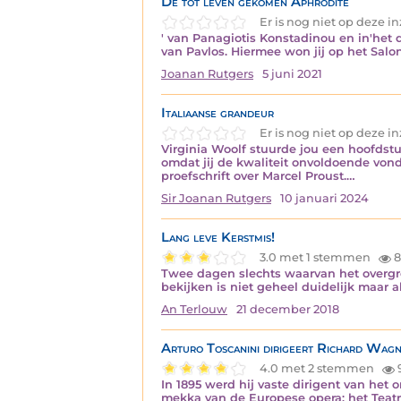
De tot leven gekomen Aphrodite
Er is nog niet op deze 
' van Panagiotis Konstadinou en in'het dr
van Pavlos. Hiermee won jij op het Saloni
Joanan Rutgers
5 juni 2021
Italiaanse grandeur
Er is nog niet op deze 
Virginia Woolf stuurde jou een hoofdstuk
omdat jij de kwaliteit onvoldoende vond.
proefschrift over Marcel Proust.…
Sir Joanan Rutgers
10 januari 2024
Lang leve Kerstmis!
3.0 met 1 stemmen
8
Twee dagen slechts waarvan het overgro
bekijken is niet geheel duidelijk maar 
An Terlouw
21 december 2018
Arturo Toscanini dirigeert Richard Wag
4.0 met 2 stemmen
In 1895 werd hij vaste dirigent van het o
mekka van de Europese opera: het Teatro