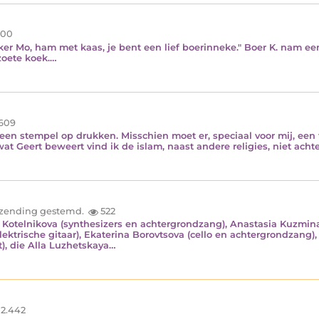
00
ekker Mo, ham met kaas, je bent een lief boerinneke." Boer K. nam 
zoete koek.…
609
een stempel op drukken. Misschien moet er, speciaal voor mij, een
wat Geert beweert vind ik de islam, naast andere religies, niet ach
inzending gestemd.
522
otelnikova (synthesizers en achtergrondzang), Anastasia Kuzmina 
elektrische gitaar), Ekaterina Borovtsova (cello en achtergrondzang),
t), die Alla Luzhetskaya…
2.442