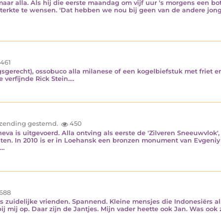
n maar alla. Als hij die eerste maandag om vijf uur 's morgens een b
terkte te wensen. ‘Dat hebben we nou bij geen van de andere jo
.461
gsgerecht), ossobuco alla milanese of een kogelbiefstuk met friet e
 verfijnde Rick Stein.…
inzending gestemd.
450
heva is uitgevoerd. Alla ontving als eerste de 'Zilveren Sneeuwvlok'
ten. In 2010 is er in Loehansk een bronzen monument van Evgeniy C
.…
688
 ons zuidelijke vrienden. Spannend. Kleine mensjes die Indonesiërs
j mij op. Daar zijn de Jantjes. Mijn vader heette ook Jan. Was oo