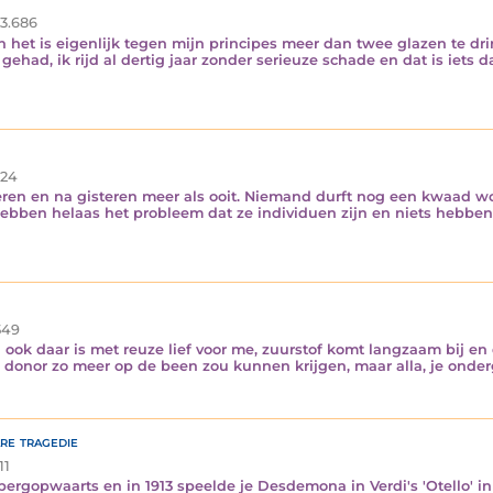
3.686
n het is eigenlijk tegen mijn principes meer dan twee glazen te dr
den gehad, ik rijd al dertig jaar zonder serieuze schade en dat is ie
24
ren en na gisteren meer als ooit. Niemand durft nog een kwaad woo
hebben helaas het probleem dat ze individuen zijn en niets hebben
49
n ook daar is met reuze lief voor me, zuurstof komt langzaam bij e
 donor zo meer op de been zou kunnen krijgen, maar alla, je onder
re tragedie
11
bergopwaarts en in 1913 speelde je Desdemona in Verdi's 'Otello' in 