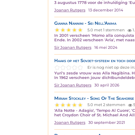
3 augustus 1778 voor de inhuldiging 'Eu
Joanan Rutgers
13 december 2014
Gianna Nannini - Sei Nell'Anima
5.0 met 1 stemmen
1
In 2001 verscheen 'Momo alla conquista
Ende. In 2002 verscheen 'Aria', met naast
Sir Joanan Rutgers
16 mei 2024
Haaks op het Sovjet-systeem en toch doo
Er is nog niet op deze 
Yuri's zesde vrouw was Alla Nagibina. Hi
In 1962 verscheen jouw dichtbundeldebu
Sir Joanan Rutgers
30 april 2026
Miriam Stockley - Song Of The Seahorse
5.0 met 2 stemmen
5
'Alla Notte - Adagio', 'Tempo Al Cuore', 
het Croydon Choir of St. Michael And All
Joanan Rutgers
30 september 2021