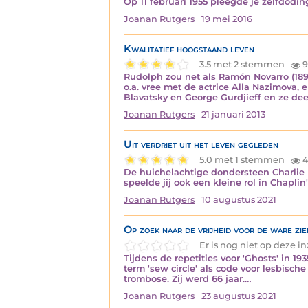
Op 11 februari 1955 pleegde je zelfdodin
Joanan Rutgers
19 mei 2016
Kwalitatief hoogstaand leven
3.5 met 2 stemmen
9
Rudolph zou net als Ramón Novarro (189
o.a. vree met de actrice Alla Nazimova
Blavatsky en George Gurdjieff en ze de
Joanan Rutgers
21 januari 2013
Uit verdriet uit het leven gegleden
5.0 met 1 stemmen
4
De huichelachtige dondersteen Charlie 
speelde jij ook een kleine rol in Chapli
Joanan Rutgers
10 augustus 2021
Op zoek naar de vrijheid voor de ware zie
Er is nog niet op deze 
Tijdens de repetities voor 'Ghosts' in 1
term 'sew circle' als code voor lesbisch
trombose. Zij werd 66 jaar.…
Joanan Rutgers
23 augustus 2021