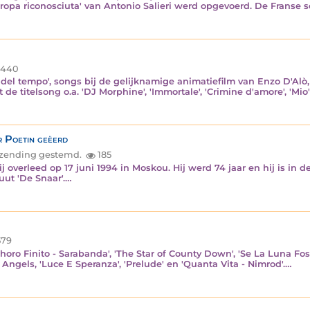
ropa riconosciuta' van Antonio Salieri werd opgevoerd. De Franse s
.440
 del tempo', songs bij de gelijknamige animatiefilm van Enzo D'Al
 de titelsong o.a. 'DJ Morphine', 'Immortale', 'Crimine d'amore', 'Mio
r Poetin geëerd
inzending gestemd.
185
j overleed op 17 juni 1994 in Moskou. Hij werd 74 jaar en hij is in 
ut 'De Snaar'.…
79
'Choro Finito - Sarabanda', 'The Star of County Down', 'Se La Luna Fos
 Angels, 'Luce E Speranza', 'Prelude' en 'Quanta Vita - Nimrod'.…