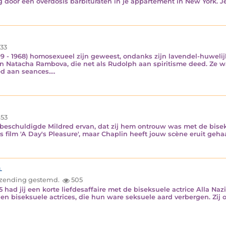
g door een overdosis barbituraten in je appartement in New York. Je
33
9 - 1968) homosexueel zijn geweest, ondanks zijn lavendel-huwelij
, en Natacha Rambova, die net als Rudolph aan spiritisme deed. Ze
ed aan seances.…
53
beschuldigde Mildred ervan, dat zij hem ontrouw was met de biseks
n's film 'A Day's Pleasure', maar Chaplin heeft jouw scène eruit geha
l
inzending gestemd.
505
935 had jij een korte liefdesaffaire met de biseksuele actrice Alla 
e en biseksuele actrices, die hun ware seksuele aard verbergen. Zij o