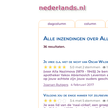
dagcolumn
column
Alle inzendingen over Al
36 resultaten.
Je vree o.a. met de nicht van Oscar Wild
5.0 met 2 stemmen
1
(voor Alla Nazimova (1879 - 1945)) Je b
apotheker Yakov Abramovich Leventon en
op jouw achtste zijn jouw ouders gesch
Joanan Rutgers
4 februari 2017
Volgens jou de enige manier tot zelfbevri
3.4 met 5 stemmen
Je was lid van de 'naai-cirkel', een gr