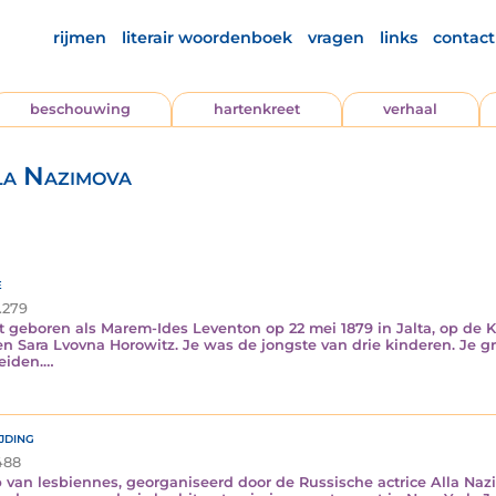
rijmen
literair woordenboek
vragen
links
contact
beschouwing
hartenkreet
verhaal
la Nazimova
e
.279
ent geboren als Marem-Ides Leventon op 22 mei 1879 in Jalta, op d
 Sara Lvovna Horowitz. Je was de jongste van drie kinderen. Je gr
eiden.…
jding
488
oep van lesbiennes, georganiseerd door de Russische actrice Alla Na