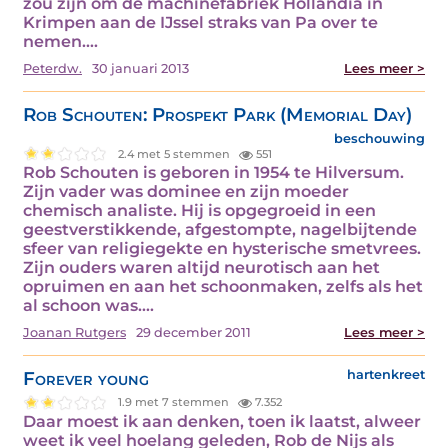
zou zijn om de machinefabriek Hollandia in
Krimpen aan de IJssel straks van Pa over te
nemen.…
Peterdw.
30 januari 2013
Lees meer >
Rob Schouten: Prospekt Park (Memorial Day)
beschouwing
2.4 met 5 stemmen
551
Rob Schouten is geboren in 1954 te Hilversum.
Zijn vader was dominee en zijn moeder
chemisch analiste. Hij is opgegroeid in een
geestverstikkende, afgestompte, nagelbijtende
sfeer van religiegekte en hysterische smetvrees.
Zijn ouders waren altijd neurotisch aan het
opruimen en aan het schoonmaken, zelfs als het
al schoon was.…
Joanan Rutgers
29 december 2011
Lees meer >
Forever young
hartenkreet
1.9 met 7 stemmen
7.352
Daar moest ik aan denken, toen ik laatst, alweer
weet ik veel hoelang geleden, Rob de Nijs als