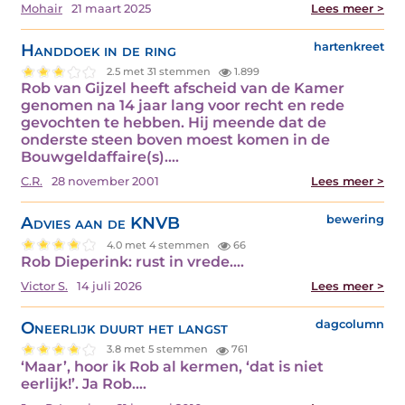
Mohair
21 maart 2025
Lees meer >
Handdoek in de ring
hartenkreet
2.5 met 31 stemmen
1.899
Rob van Gijzel heeft afscheid van de Kamer
genomen na 14 jaar lang voor recht en rede
gevochten te hebben. Hij meende dat de
onderste steen boven moest komen in de
Bouwgeldaffaire(s).…
C.R.
28 november 2001
Lees meer >
Advies aan de KNVB
bewering
4.0 met 4 stemmen
66
Rob Dieperink: rust in vrede.…
Victor S.
14 juli 2026
Lees meer >
Oneerlijk duurt het langst
dagcolumn
3.8 met 5 stemmen
761
‘Maar’, hoor ik Rob al kermen, ‘dat is niet
eerlijk!’. Ja Rob.…