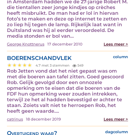
in Amsterdam hadden we de 27-jarige Robert M.
die tientallen zeer jonge kindjes op crèches
heeft misbruikt. De man had er lol in hiervan
foto’s te maken en deze op internet te zetten en
zo liep hij tegen de lamp. Rijkelijk laat want in
Duitsland was hij al eerder veroordeeld. De
media stonden er bol van…
George Knottnerus
17 december 2010
Lees meer >
BOERENSCHANDVLEK
column
4.7 met 3 stemmen
549
Rob Jetten vond dat het niet gepast was om
met die boeren aan tafel zitten. Goed gescoord
Rob. Gelijk gevolgd door een onnozele
opmerking om te eisen dat die boeren van de
FDF hun opmerking weer zouden intrekken,
terwijl ze het al hadden bevestigd er achter te
staan. Zoiets valt niet te herroepen Rob, het
heeft geen waarde.…
catrinus
18 december 2019
Lees meer >
Overtuigend waar?
dagcolumn