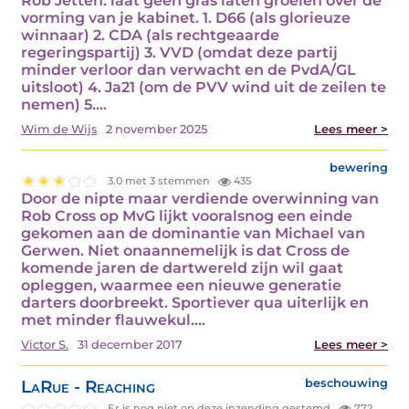
Rob Jetten: laat geen gras laten groeien over de
vorming van je kabinet. 1. D66 (als glorieuze
winnaar) 2. CDA (als rechtgeaarde
regeringspartij) 3. VVD (omdat deze partij
minder verloor dan verwacht en de PvdA/GL
uitsloot) 4. Ja21 (om de PVV wind uit de zeilen te
nemen) 5.…
Wim de Wijs
2 november 2025
Lees meer >
bewering
3.0 met 3 stemmen
435
Door de nipte maar verdiende overwinning van
Rob Cross op MvG lijkt vooralsnog een einde
gekomen aan de dominantie van Michael van
Gerwen. Niet onaannemelijk is dat Cross de
komende jaren de dartwereld zijn wil gaat
opleggen, waarmee een nieuwe generatie
darters doorbreekt. Sportiever qua uiterlijk en
met minder flauwekul.…
Victor S.
31 december 2017
Lees meer >
LaRue - Reaching
beschouwing
Er is nog niet op deze inzending gestemd.
772