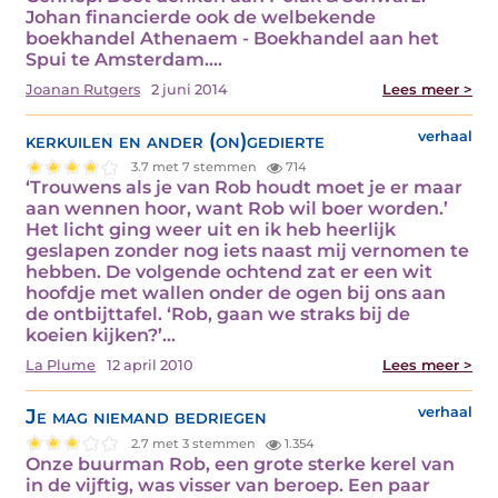
Johan financierde ook de welbekende
boekhandel Athenaem - Boekhandel aan het
Spui te Amsterdam.…
Joanan Rutgers
2 juni 2014
Lees meer >
kerkuilen en ander (on)gedierte
verhaal
3.7 met 7 stemmen
714
‘Trouwens als je van Rob houdt moet je er maar
aan wennen hoor, want Rob wil boer worden.’
Het licht ging weer uit en ik heb heerlijk
geslapen zonder nog iets naast mij vernomen te
hebben. De volgende ochtend zat er een wit
hoofdje met wallen onder de ogen bij ons aan
de ontbijttafel. ‘Rob, gaan we straks bij de
koeien kijken?’…
La Plume
12 april 2010
Lees meer >
Je mag niemand bedriegen
verhaal
2.7 met 3 stemmen
1.354
Onze buurman Rob, een grote sterke kerel van
in de vijftig, was visser van beroep. Een paar