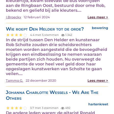
kleutertijd, kwam steevast de bus voorrijden
aan de Ringbaan Oost, bestuurd door ome Rob,
bekend en geliefd bij alle kleuters.…
I.Broeckx
12 februari 2024
Lees meer >
Wie roept Den Helder tot de orde?
bewering
4.4 met 5 stemmen
1.342
In de strijd tussen Den Helder en kunstenaar
Rob Scholte zouden drie scheidsrechters
moeten worden aangesteld die de bevoegdheid
krijgen een eindbeslissing te nemen waaraan
beide partijen zich houden. Nu overweegt de
gemeente de voor heel veel geld door haar
opgeslagen kunstwerken van Scholte te gaan
veilen.…
Tammo G.
22 december 2020
Lees meer >
Johanna Charlotte Wessels - We Are The
Others
hartenkreet
3.7 met 3 stemmen
492
De andere leden waren: de gitarist Ronald