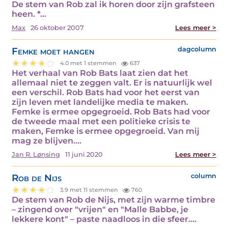
De stem van Rob zal ik horen door zijn grafsteen
heen. *…
Max
26 oktober 2007
Lees meer >
Femke moet hangen
dagcolumn
4.0 met 1 stemmen
637
Het verhaal van Rob Bats laat zien dat het
allemaal niet te zeggen valt. Er is natuurlijk wel
een verschil. Rob Bats had voor het eerst van
zijn leven met landelijke media te maken.
Femke is ermee opgegroeid. Rob Bats had voor
de tweede maal met een politieke crisis te
maken, Femke is ermee opgegroeid. Van mij
mag ze blijven.…
Jan R. Lønsing
11 juni 2020
Lees meer >
Rob de Nijs
column
3.9 met 11 stemmen
760
De stem van Rob de Nijs, met zijn warme timbre
– zingend over "vrijen" en "Malle Babbe, je
lekkere kont" – paste naadloos in die sfeer.…