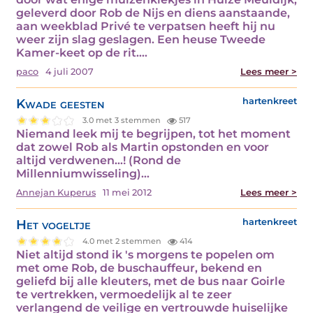
geleverd door Rob de Nijs en diens aanstaande,
aan weekblad Privé te verpatsen heeft hij nu
weer zijn slag geslagen. Een heuse Tweede
Kamer-keet op de rit.…
paco
4 juli 2007
Lees meer >
Kwade geesten
hartenkreet
3.0 met 3 stemmen
517
Niemand leek mij te begrijpen, tot het moment
dat zowel Rob als Martin opstonden en voor
altijd verdwenen...! (Rond de
Millenniumwisseling)…
Annejan Kuperus
11 mei 2012
Lees meer >
Het vogeltje
hartenkreet
4.0 met 2 stemmen
414
Niet altijd stond ik 's morgens te popelen om
met ome Rob, de buschauffeur, bekend en
geliefd bij alle kleuters, met de bus naar Goirle
te vertrekken, vermoedelijk al te zeer
verlangend de veilige en vertrouwde huiselijke