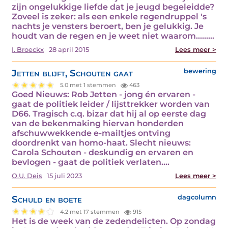
zijn ongelukkige liefde dat je jeugd begeleidde?
Zoveel is zeker: als een enkele regendruppel 's
nachts je vensters beroert, ben je gelukkig. Je
houdt van de regen en je weet niet waarom......…
I. Broeckx
28 april 2015
Lees meer >
Jetten blijft, Schouten gaat
bewering
5.0 met 1 stemmen
463
Goed Nieuws: Rob Jetten - jong én ervaren -
gaat de politiek leider / lijsttrekker worden van
D66. Tragisch c.q. bizar dat hij al op eerste dag
van de bekenmaking hiervan honderden
afschuwwekkende e-mailtjes ontving
doordrenkt van homo-haat. Slecht nieuws:
Carola Schouten - deskundig en ervaren en
bevlogen - gaat de politiek verlaten.…
O.U. Deis
15 juli 2023
Lees meer >
Schuld en boete
dagcolumn
4.2 met 17 stemmen
915
Het is de week van de zedendelicten. Op zondag