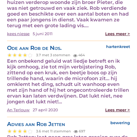
huizen verderop woonde zijn broer Pieter, die
was niet getrouwd en vaak ziek. Rob verdiende
goed en beschikte over een aantal boten en had
een paar jongens in dienst. Vaak kwamen ze
terug met een grote lading vis.…
kees niesse
5 juni 2011
Lees meer >
Ode aan Rob de Nijs.
hartenkreet
3.7 met 3 stemmen
464
Een onbekend geluid wat liedje betreft en ik
kijk omhoog, zie tot mijn verbijstering Rob,
zittend op een kruk, een beetje boos op zijn
trillende hand, waarin de microfoon zit... hij
omklemt het ding, schudt uit wanhoop even
met zijn hand of hij het ongecontroleerde trillen
ervan kan laten verdwijnen. Dat lukt niet, nee
jongen dat lukt niet!…
An Terlouw
27 april 2020
Lees meer >
Advies aan Rob Jetten
bewering
3.6 met 11 stemmen
697