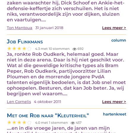
zaken waarachter hij, Dick Schoof en Ankie-het-
defensie-keffertje zich verschuilen. Het is niet
niks, verantwoordelijk zijn voor dijken, sluizen
en vaartuigen.…
Ton Mantoua
31 januari 2018
Lees meer >
Job Flinkmans
column
4.3 met 10 stemmen
692
Ja, ronkte Rob Oudkerk, helemaal goed. Maar
niet in deze arena. Daar is hij niet geschikt voor.
Wat al die geweldige kritische types als Bram
Peper, Rob Oudkerk, partijvoorzitter Lilian
Ploumen en de morrende jongere PvdA
talenten eigenlijk bedoelen, is dat Job snel moet
ophoepelen. Besturen, dat kan Job beter. Ja, wij
begrijpen wel waarom.…
Len Cornelis
4 oktober 2011
Lees meer >
Met ome Rob naar "Kleuterheil"
hartenkreet
4.0 met 1 stemmen
457
....en in die vroege jaren, de jaren van mijn