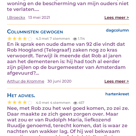
woning en de bescherming van mijn ouders niet
te verlaten.…
I.Broeckx
13 mei 2021
Lees meer >
Columnisten gewogen
dagcolumn
4.3 met 7 stemmen
1.114
En ik sprak een oude dame van 92 die vindt dat
Rob Hoogland (Telegraaf) zaken nog zo kras
verwoordt. Terwijl ik meende dat Rob al jaren
aan het dementeren is: hij had toch al eerder
zijn pijlen op de burgemeester van Amsterdam
afgevuurd?…
Arthur de Kromme
30 juni 2020
Lees meer >
Het advies.
hartenkreet
4.0 met 4 stemmen
457
Nee, met Rob zou het wel goed komen, zo zei ze.
Daar maakte ze zich geen zorgen over. Maar
wat zou er van Rudolph Maria, liefkozend
Ruudje genoemd, terecht komen, dat is waar ze
nachten van wakker lag. Of hij wel bekwaam