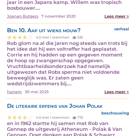
jaar in een Japans kamp. Willem was tropisch
bosbouwer.…
Joanan Rutgers
7 november 2020
Lees meer >
Ben 10. Aap uit wiens mouw?
verhaal
4.0 met 1 stemmen
535
Rob glom na al die jaren nog steeds van trots bij
het idee dat hij een voltreffer had geplaatst.
Corrie en hij hadden op een gegeven moment
de hoop op zwangerschap opgegeven.
Vruchtbaarheidsonderzoek had namelijk
uitgewezen dat Robs sperma niet voldoende
beweeglijk was. Er zaten geen
wedstrijdzwemmers bij.…
harrem
30 mei 2025
Lees meer >
De literaire erfenis van Johan Polak
beschouwing
4.0 met 1 stemmen
719
en in 1962 startte hij samen met Rob van
Gennep de uitgeverij Atheneum - Polak & Van
Gennep. Doet denken aan Polak & Schwarz.