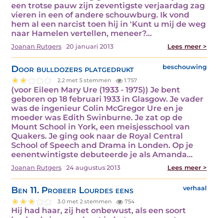
een trotse pauw zijn zeventigste verjaardag zag
vieren in een of andere schouwburg. Ik vond
hem al een narcist toen hij in 'Kunt u mij de weg
naar Hamelen vertellen, meneer?…
Joanan Rutgers
20 januari 2013
Lees meer >
Door bulldozers platgedrukt
beschouwing
2.2 met 5 stemmen
1.757
(voor Eileen Mary Ure (1933 - 1975)) Je bent
geboren op 18 februari 1933 in Glasgow. Je vader
was de ingenieur Colin McGregor Ure en je
moeder was Edith Swinburne. Je zat op de
Mount School in York, een meisjesschool van
Quakers. Je ging ook naar de Royal Central
School of Speech and Drama in Londen. Op je
eenentwintigste debuteerde je als Amanda…
Joanan Rutgers
24 augustus 2013
Lees meer >
Ben 11. Probeer Lourdes eens
verhaal
3.0 met 2 stemmen
754
Hij had haar, zij het onbewust, als een soort