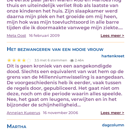
thuis en uiteindelijk verliet Rob als laatste van
onze kinderen het huis. Zijn slaapkamer werd
daarna mijn plek en het groeide om mij heen,
mijn hok was mijn toevluchtsoord in alle barre
tijden die ik doormaakte vanwege mijn ziekte.…
Meta Oost
16 februari 2009
Lees meer >
Het bezwangeren van een mooie vrouw
hartenkreet
3.5 met 6 stemmen
2.464
Dit is geen kroniek van een aangekondigde
dood. Slechts een equivalent van wat hem op de
grens van de Millenniumwisseling is aangedaan.
De voorgeschiedenis heb ik eerder, vaak tussen
de regels door, gepubliceerd. Het gaat niet om
deze, noch om die periode waarin alles speelde.
Nee, het gaat om leugens, verwijten en in het
bijzonder de schijnheiligheid…
Annejan Kuperus
16 november 2006
Lees meer >
Martha
dagcolumn