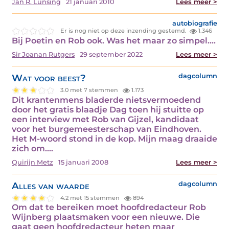
Jan R. Lunsing
21 januari 2010
Lees meer >
autobiografie
Er is nog niet op deze inzending gestemd.
1.346
Bij Poetin en Rob ook. Was het maar zo simpel.…
Sir Joanan Rutgers
29 september 2022
Lees meer >
Wat voor beest?
dagcolumn
3.0 met 7 stemmen
1.173
Dit krantenmens bladerde nietsvermoedend
door het gratis blaadje Dag toen hij stuitte op
een interview met Rob van Gijzel, kandidaat
voor het burgemeesterschap van Eindhoven.
Het M-woord stond in de kop. Mijn maag draaide
zich om.…
Quirijn Metz
15 januari 2008
Lees meer >
Alles van waarde
dagcolumn
4.2 met 15 stemmen
894
Om dat te bereiken moet hoofdredacteur Rob
Wijnberg plaatsmaken voor een nieuwe. Die
gaat geen hoofdredacteur heten maar