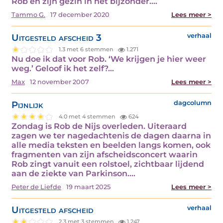
Rob en zijn gezin in het bijzonder.…
Tammo G.
17 december 2020
Lees meer >
Uitgesteld afscheid 3
verhaal
1.3 met 6 stemmen
1.271
Nu doe ik dat voor Rob. ‘We krijgen je hier weer
weg.’ Geloof ik het zelf?…
Max
12 november 2007
Lees meer >
Pijnlijk
dagcolumn
4.0 met 4 stemmen
624
Zondag is Rob de Nijs overleden. Uiteraard
zagen we ter nagedachtenis de dagen daarna in
alle media teksten en beelden langs komen, ook
fragmenten van zijn afscheidsconcert waarin
Rob zingt vanuit een rolstoel, zichtbaar lijdend
aan de ziekte van Parkinson.…
Peter de Liefde
19 maart 2025
Lees meer >
Uitgesteld afscheid
verhaal
2.3 met 3 stemmen
1.247