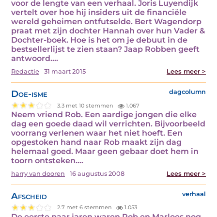
voor de lengte van een verhaal. Joris Luyendijk
vertelt over hoe hij insiders uit de financiële
wereld geheimen ontfutselde. Bert Wagendorp
praat met zijn dochter Hannah over hun Vader &
Dochter-boek. Hoe is het om je debuut in de
bestsellerlijst te zien staan? Jaap Robben geeft
antwoord.…
Redactie
31 maart 2015
Lees meer >
Doe-isme
dagcolumn
3.3 met 10 stemmen
1.067
Neem vriend Rob. Een aardige jongen die elke
dag een goede daad wil verrichten. Bijvoorbeeld
voorrang verlenen waar het niet hoeft. Een
opgestoken hand naar Rob maakt zijn dag
helemaal goed. Maar geen gebaar doet hem in
toorn ontsteken.…
harry van dooren
16 augustus 2008
Lees meer >
Afscheid
verhaal
2.7 met 6 stemmen
1.053
De eerste paar jaren waren Rob en Marloes nog