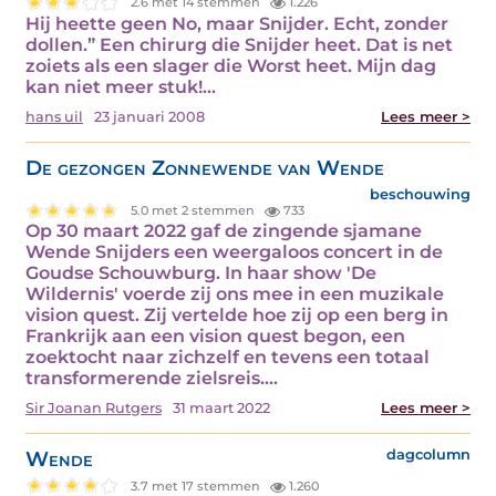
2.6 met 14 stemmen
1.226
Hij heette geen No, maar Snijder. Echt, zonder
dollen.” Een chirurg die Snijder heet. Dat is net
zoiets als een slager die Worst heet. Mijn dag
kan niet meer stuk!…
hans uil
23 januari 2008
Lees meer >
De gezongen Zonnewende van Wende
beschouwing
5.0 met 2 stemmen
733
Op 30 maart 2022 gaf de zingende sjamane
Wende Snijders een weergaloos concert in de
Goudse Schouwburg. In haar show 'De
Wildernis' voerde zij ons mee in een muzikale
vision quest. Zij vertelde hoe zij op een berg in
Frankrijk aan een vision quest begon, een
zoektocht naar zichzelf en tevens een totaal
transformerende zielsreis.…
Sir Joanan Rutgers
31 maart 2022
Lees meer >
Wende
dagcolumn
3.7 met 17 stemmen
1.260