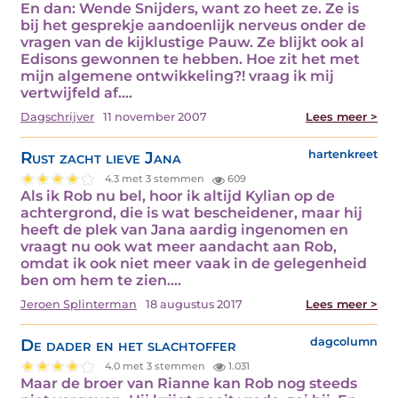
En dan: Wende Snijders, want zo heet ze. Ze is
bij het gesprekje aandoenlijk nerveus onder de
vragen van de kijklustige Pauw. Ze blijkt ook al
Edisons gewonnen te hebben. Hoe zit het met
mijn algemene ontwikkeling?! vraag ik mij
vertwijfeld af.…
Dagschrijver
11 november 2007
Lees meer >
Rust zacht lieve Jana
hartenkreet
4.3 met 3 stemmen
609
Als ik Rob nu bel, hoor ik altijd Kylian op de
achtergrond, die is wat bescheidener, maar hij
heeft de plek van Jana aardig ingenomen en
vraagt nu ook wat meer aandacht aan Rob,
omdat ik ook niet meer vaak in de gelegenheid
ben om hem te zien.…
Jeroen Splinterman
18 augustus 2017
Lees meer >
De dader en het slachtoffer
dagcolumn
4.0 met 3 stemmen
1.031
Maar de broer van Rianne kan Rob nog steeds