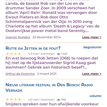
Landa, de bassist Rob van der Loo en de
drummer Sander Zoer. In 2009 verscheen het
album 'April Rain'. Ronald was vervangen door
Ewout Pieters en Rob door Otto
Schimmelpennick van der Oije. In 2010 zong
Charlotte op het album 'Death & Legacy' van de
Oostenrijkse power metal band Serenity.…
Joanan Rutgers
22 december 2014
Lees meer >
Rutte en Jetten in de fout?
dagcolumn
4.0 met 1 stemmen
1.023
En wat bewoog Rob Jetten (D66) te roepen dat
hij niet op de lijstaanvoerder Sigrid Kaag gaat
stemmen? Gebrek aan historisch besef?…
Arthur de Kromme
2 maart 2021
Lees meer >
Nieuw literair festival in Den Bosch: Radio
Verkade
column
4.0 met 1 stemmen
786
Snijders spreken over hun afwijkende voorkeur