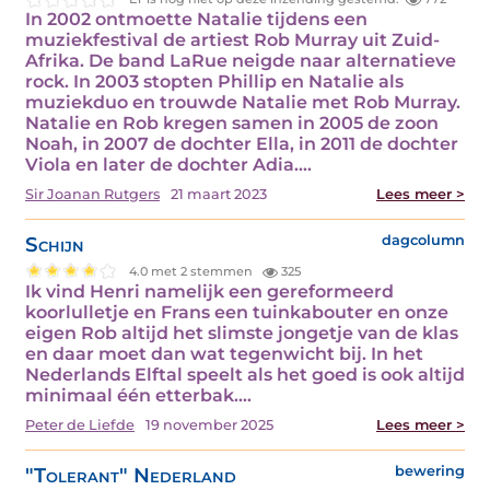
In 2002 ontmoette Natalie tijdens een
muziekfestival de artiest Rob Murray uit Zuid-
Afrika. De band LaRue neigde naar alternatieve
rock. In 2003 stopten Phillip en Natalie als
muziekduo en trouwde Natalie met Rob Murray.
Natalie en Rob kregen samen in 2005 de zoon
Noah, in 2007 de dochter Ella, in 2011 de dochter
Viola en later de dochter Adia.…
Sir Joanan Rutgers
21 maart 2023
Lees meer >
Schijn
dagcolumn
4.0 met 2 stemmen
325
Ik vind Henri namelijk een gereformeerd
koorlulletje en Frans een tuinkabouter en onze
eigen Rob altijd het slimste jongetje van de klas
en daar moet dan wat tegenwicht bij. In het
Nederlands Elftal speelt als het goed is ook altijd
minimaal één etterbak.…
Peter de Liefde
19 november 2025
Lees meer >
"Tolerant" Nederland
bewering