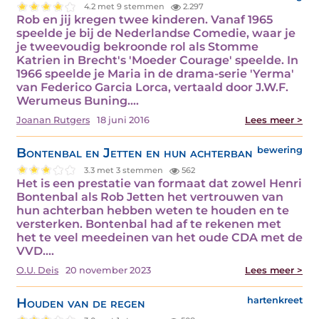
4.2 met 9 stemmen
2.297
Rob en jij kregen twee kinderen. Vanaf 1965
speelde je bij de Nederlandse Comedie, waar je
je tweevoudig bekroonde rol als Stomme
Katrien in Brecht's 'Moeder Courage' speelde. In
1966 speelde je Maria in de drama-serie 'Yerma'
van Federico Garcia Lorca, vertaald door J.W.F.
Werumeus Buning.…
Joanan Rutgers
18 juni 2016
Lees meer >
Bontenbal en Jetten en hun achterban
bewering
3.3 met 3 stemmen
562
Het is een prestatie van formaat dat zowel Henri
Bontenbal als Rob Jetten het vertrouwen van
hun achterban hebben weten te houden en te
versterken. Bontenbal had af te rekenen met
het te veel meedeinen van het oude CDA met de
VVD.…
O.U. Deis
20 november 2023
Lees meer >
Houden van de regen
hartenkreet