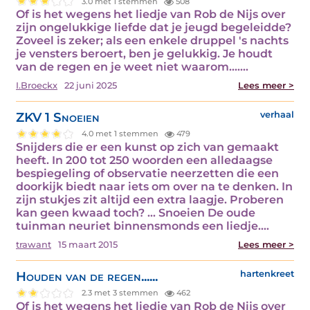
3.0 met 1 stemmen
508
Of is het wegens het liedje van Rob de Nijs over
zijn ongelukkige liefde dat je jeugd begeleidde?
Zoveel is zeker; als een enkele druppel 's nachts
je vensters beroert, ben je gelukkig. Je houdt
van de regen en je weet niet waarom....…
I.Broeckx
22 juni 2025
Lees meer >
ZKV 1 Snoeien
verhaal
4.0 met 1 stemmen
479
Snijders die er een kunst op zich van gemaakt
heeft. In 200 tot 250 woorden een alledaagse
bespiegeling of observatie neerzetten die een
doorkijk biedt naar iets om over na te denken. In
zijn stukjes zit altijd een extra laagje. Proberen
kan geen kwaad toch? … Snoeien De oude
tuinman neuriet binnensmonds een liedje.…
trawant
15 maart 2015
Lees meer >
Houden van de regen......
hartenkreet
2.3 met 3 stemmen
462
Of is het wegens het liedje van Rob de Nijs over