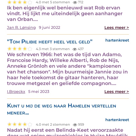
4.0 met 5 stemmen
712
Ik ben eigenlijk wel benieuwd wat Rob ervan
vindt. Hij lijkt me uiteindelijk geen aanhanger
van Orban.…
Jan R. Lønsing
9 juni 2022
Lees meer >
"Tom Pilibie heeft heel veel geld"
hartenkreet
4.3 met 3 stemmen
437
We schreven 1966: het was de tijd van Adamo,
Francoise Hardy, Willeke Alberti, Rob de Nijs,
Anneke Grönloh en vele andere "kampioenen
van het chanson". Mijn buurmeisje Jannie zou in
haar hele toekomst de gitaar hanteren, haar
trouwe metgezel en geliefde compagnon.…
I.Broeckx
5 mei 2023
Lees meer >
Kunt u mij de weg naar Hamelen vertellen
meneer...
hartenkreet
4.0 met 2 stemmen
959
Nadat hij eerst een Belinda-Keet veroorzaakte
door wat enige muizenkiekjes in Huize Meuldijk,