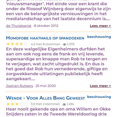
‘nieuwsmanager’. Het einde voor een krant die
onder de filosoof Wijnberg door eigenwijs te zijn
een van de belangrijkste vernieuwingen in het
medialandschap van het laatste decennium is.…
de Thuistoerist
8 oktober 2012
Lees meer >
Homofobe haatmails op spandoeken
beschouwing
4.2 met 8 stemmen
1.079
En deze walgelijke Eigenheimers durfden het
aan om ook nog eens de frank en vrij levende,
superaardige en knappe man Rob te tergen en
te verjagen, wat zacht uitgedrukt is. En dus is
het goed dat Rob hun vernederende, giftige en
zorgwekkende uitlatingen publiekelijk heeft
aangekaart.…
Joanan Rutgers
25 mei 2020
Lees meer >
Wende - Voor Alles Bang Geweest
beschouwing
3.0 met 2 stemmen
1.234
Haar nooit gekende opa en oma Willem en Okke
Snijders zaten in de Tweede Wereldoorlog drie