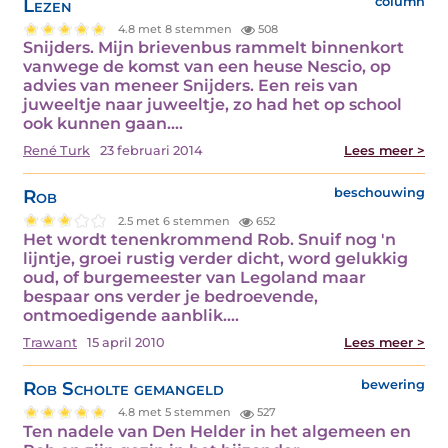
Lezen
column
4.8 met 8 stemmen
508
Snijders. Mijn brievenbus rammelt binnenkort
vanwege de komst van een heuse Nescio, op
advies van meneer Snijders. Een reis van
juweeltje naar juweeltje, zo had het op school
ook kunnen gaan.…
René Turk
23 februari 2014
Lees meer >
Rob
beschouwing
2.5 met 6 stemmen
652
Het wordt tenenkrommend Rob. Snuif nog 'n
lijntje, groei rustig verder dicht, word gelukkig
oud, of burgemeester van Legoland maar
bespaar ons verder je bedroevende,
ontmoedigende aanblik.…
Trawant
15 april 2010
Lees meer >
Rob Scholte gemangeld
bewering
4.8 met 5 stemmen
527
Ten nadele van Den Helder in het algemeen en