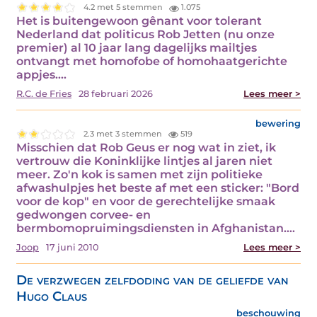
4.2 met 5 stemmen
1.075
Het is buitengewoon gênant voor tolerant
Nederland dat politicus Rob Jetten (nu onze
premier) al 10 jaar lang dagelijks mailtjes
ontvangt met homofobe of homohaatgerichte
appjes.…
R.C. de Fries
28 februari 2026
Lees meer >
bewering
2.3 met 3 stemmen
519
Misschien dat Rob Geus er nog wat in ziet, ik
vertrouw die Koninklijke lintjes al jaren niet
meer. Zo'n kok is samen met zijn politieke
afwashulpjes het beste af met een sticker: "Bord
voor de kop" en voor de gerechtelijke smaak
gedwongen corvee- en
bermbomopruimingsdiensten in Afghanistan.…
Joop
17 juni 2010
Lees meer >
De verzwegen zelfdoding van de geliefde van
Hugo Claus
beschouwing