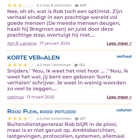
3.4 met 8 stemmen
669
Nee, oh oh, wat is Rob toch een optimist. Zijn
verhaal eindigt in een prachtige wereld vol
goede mensen (De meeste mensen deugen,
haalt hij Bregman aan) en juist door deze
prachtige stap, overtuigt hij niet.…
Jan R. Lønsing
17 januari 2024
Lees meer >
KORTE VERhALEN
verhaal
4.0 met 1 stemmen
553
Snijders.’ ‘Nou, ik weet het niet hoor … .’ ‘Nou, ik
weet het wel, jij bent een geboren ’korte
verhalen’ schrijver. Je weet in weinig woorden
zo veel te zeggen.…
catrinus
13 maart 2020
Lees meer >
Rood Plein, rood potlood
column
4.0 met 3 stemmen
537
Buitendienstgeneraal Rob blijft in de plooi,
maar is er niet gerust op. Ambtsberichten,
lastgevingen, protocollen, systemen, allemaal