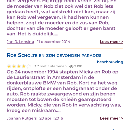
niet vergeven. Hij krijgt nooit vrede, zei hij. En
de moeder van Rob ziet ook wel dat Rob iets
gedaan heeft, wat volstrekt niet kan, maar zij
kan Rob wel vergeven. Ik had hem kunnen
helpen, zegt de moeder en de zus van Rob,
dochter van die moeder gelooft er geen barst
van. Het is duidelijk.…
Jan R. Lønsing
11 december 2014
Lees meer >
Rob Scholte en zijn gevonden paradijs
beschouwing
3.7 met 3 stemmen
2.190
Op 24 november 1994 stapten Micky en Rob op
de Laurierstraat in Amsterdam in de
donkerblauwe BMW van Rob. Kort na het weg
rijden, ontplofte er een handgranaat onder de
auto. Rob raakte zwaargewond en zijn benen
moesten tot boven de knieën geamputeerd
worden. Micky, die van Rob in verwachting was,
kreeg een miskraam.…
Joanan Rutgers
20 april 2016
Lees meer >