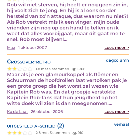
Rob wil niet sterven, hij heeft er nog geen zin in,
hij voelt zich te jong. En hij is al eens eerder
hersteld van zo’n attaque, dus waarom nu niet?!
Als Rob vertrekt mis ik een vinger, mijn oude
vrienden zijn nog op een hand te tellen en ik
weet dat alles voorbijgaat, maar dit gaat me te
snel. Rob moet blijven!…
Max
1 oktober 2007
Lees meer >
Crossover-retro
dagcolumn
1.8 met 5 stemmen
1.368
Maar als je een glamourkoppel als Römer en
Schuurman de hoofdrollen laat vertolken pak je
een grote groep die het worst zal wezen wie
Kapitein Rob was. En dat groepje verstokte
Kapitein Rob-fans dat hun jeugdheld op het
witte doek wil zien is dan meegenomen.…
Ko de Laat
26 oktober 2006
Lees meer >
uitgesteld afscheid (2)
verhaal
2.8 met 5 stemmen
910