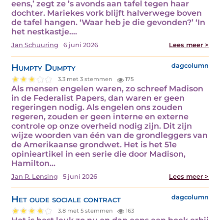
eens,’ zegt ze ’s avonds aan tafel tegen haar
dochter. Mariekes vork blijft halverwege boven
de tafel hangen. ‘Waar heb je die gevonden?’ ‘In
het nestkastje.…
Jan Schuuring
6 juni 2026
Lees meer >
Humpty Dumpty
dagcolumn
3.3 met 3 stemmen
175
Als mensen engelen waren, zo schreef Madison
in de Federalist Papers, dan waren er geen
regeringen nodig. Als engelen ons zouden
regeren, zouden er geen interne en externe
controle op onze overheid nodig zijn. Dit zijn
wijze woorden van één van de grondleggers van
de Amerikaanse grondwet. Het is het 51e
opinieartikel in een serie die door Madison,
Hamilton…
Jan R. Lønsing
5 juni 2026
Lees meer >
Het oude sociale contract
dagcolumn
3.8 met 5 stemmen
163