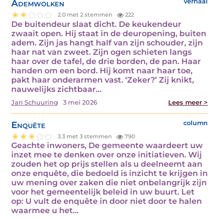
Ademwolken
verhaal
2.0 met 2 stemmen
222
De buitendeur slaat dicht. De keukendeur
zwaait open. Hij staat in de deuropening, buiten
adem. Zijn jas hangt half van zijn schouder, zijn
haar nat van zweet. Zijn ogen schieten langs
haar over de tafel, de drie borden, de pan. Haar
handen om een bord. Hij komt naar haar toe,
pakt haar onderarmen vast. ‘Zeker?’ Zij knikt,
nauwelijks zichtbaar…
Jan Schuuring
3 mei 2026
Lees meer >
Enquête
column
3.3 met 3 stemmen
790
Geachte inwoners, De gemeente waardeert uw
inzet mee te denken over onze initiatieven. Wij
zouden het op prijs stellen als u deelneemt aan
onze enquête, die bedoeld is inzicht te krijgen in
uw mening over zaken die niet onbelangrijk zijn
voor het gemeentelijk beleid in uw buurt. Let
op: U vult de enquête in door niet door te halen
waarmee u het…