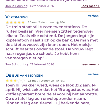
Jan R. Lønsing
13 februari 2026
Lees meer >
Vertraging
verhaal
5.0 met 2 stemmen
854
De trein staat stil tussen twee stations. De
ruiten beslaan. Vier mensen zitten tegenover
elkaar. Zoals elke ochtend. De jongen legt zijn
koptelefoon naast zich op de bank. De man met
de aktetas vouwt zijn krant open. Het meisje
schuift haar tas onder de stoel. De vrouw legt
haar regenjas op schoot. ‘Je hebt hem
vanmorgen niet op,’…
Jan Schuuring
13 februari 2026
Lees meer >
De bus van morgen
verhaal
2.8 met 4 stemmen
473
Toen hij wakker werd, wees de klok 3:12 aan. 14
april. Hij wist zeker dat het 19 augustus was. Het
koffieapparaat borrelde al voor hij het aanzette.
Op de tafel lag een envelop zonder naam.
Binnenin lag een sleutel. Hij herkende hem,