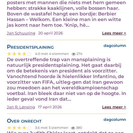
posters met mannen die niets met hem gemeen
hebben: strakke kaaklijnen, volle bossen haar.
Boven de wastafel hangt een bordje: Berbier
Hassan – Welkom. Een kleine man in een witte
jas komt naar hem toe. ‘Knip, hè…
Jan Schuuring
20 april 2026
Lees meer >
Presidentsplaining
dagcolumn
4.0 met 4 stemmen
274
De overtreffende trap van mansplaining is
natuurlijk presidentsplaining. Het gaat daarbij
om de betekenis van president als voorzitter.
Vanochtend hoorde ik hielenlikker Infantino, de
voorzitter van FIFA, uitleg-gen dat Iran gewoon
zou meedoen aan het wereldkampioenschap
voetbal. Iran bleek daar niet van op de hoogte. In
ieder geval vond Iran dat…
Jan R. Lønsing
17 april 2026
Lees meer >
Over onrecht
dagcolumn
3.6 met 5 stemmen
380