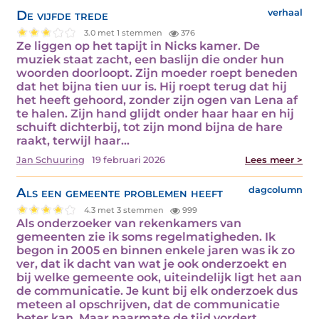
De vijfde trede
verhaal
3.0 met 1 stemmen
376
Ze liggen op het tapijt in Nicks kamer. De
muziek staat zacht, een baslijn die onder hun
woorden doorloopt. Zijn moeder roept beneden
dat het bijna tien uur is. Hij roept terug dat hij
het heeft gehoord, zonder zijn ogen van Lena af
te halen. Zijn hand glijdt onder haar haar en hij
schuift dichterbij, tot zijn mond bijna de hare
raakt, terwijl haar…
Jan Schuuring
19 februari 2026
Lees meer >
Als een gemeente problemen heeft
dagcolumn
4.3 met 3 stemmen
999
Als onderzoeker van rekenkamers van
gemeenten zie ik soms regelmatigheden. Ik
begon in 2005 en binnen enkele jaren was ik zo
ver, dat ik dacht van wat je ook onderzoekt en
bij welke gemeente ook, uiteindelijk ligt het aan
de communicatie. Je kunt bij elk onderzoek dus
meteen al opschrijven, dat de communicatie
beter kan. Maar naarmate de tijd vordert…