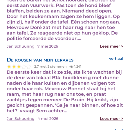
eerst aan vuurwerk. Pas toen de hond bleef
blaffen, belden ze aan. Niemand deed open.
Door het keukenraam zagen ze hem liggen. Op
zijn zij, half onder de tafel. Eén schoen nog aan.
Mevrouw Doré zat met haar rug naar hen toe
aan tafel. Ze reageerde niet op hun geklop. De
politie forceerde de voordeur.…
Jan Schuuring
7 mei 2026
Lees meer >
De kousen van mijn lerares
verhaal
2.7 met 3 stemmen
1.241
De eerste keer dat ik ze zie, sta ik te wachten bij
de deur van lokaal B14: huidkleurig met dunne
naden die haar kuiten en dijbenen volgen tot
onder haar rok. Mevrouw Bonnet staat bij het
raam, met haar rug naar ons toe, en praat
zachtjes tegen meneer De Bruin. Hij knikt, zijn
gezicht gespannen. ‘Ga je naar binnen, of hoe zit
het?’ vraagt Sem achter…
Jan Schuuring
4 mei 2026
Lees meer >