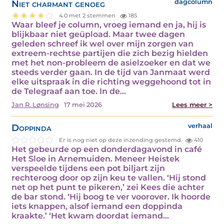
Niet charmant genoeg
dagcolumn
4.0 met 2 stemmen
185
Waar bleef je column, vroeg iemand en ja, hij is
blijkbaar niet geüpload. Maar twee dagen
geleden schreef ik wel over mijn zorgen van
extreem-rechtse partijen die zich bezig hielden
met het non-probleem de asielzoeker en dat we
steeds verder gaan. In de tijd van Janmaat werd
elke uitspraak in die richting weggehoond tot in
de Telegraaf aan toe. In de…
Jan R. Lønsing
17 mei 2026
Lees meer >
Doppinda
verhaal
Er is nog niet op deze inzending gestemd.
410
Het gebeurde op een donderdagavond in café
Het Sloe in Arnemuiden. Meneer Heistek
verspeelde tijdens een pot biljart zijn
rechteroog door op zijn keu te vallen. ‘Hij stond
net op het punt te pikeren,’ zei Kees die achter
de bar stond. ‘Hij boog te ver voorover. Ik hoorde
iets knappen, alsof iemand een doppinda
kraakte.’ ‘Het kwam doordat iemand…