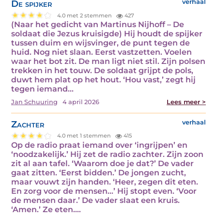
De spijker
verhaal
4.0 met 2 stemmen
427
(Naar het gedicht van Martinus Nijhoff – De
soldaat die Jezus kruisigde) Hij houdt de spijker
tussen duim en wijsvinger, de punt tegen de
huid. Nog niet slaan. Eerst vastzetten. Voelen
waar het bot zit. De man ligt niet stil. Zijn polsen
trekken in het touw. De soldaat grijpt de pols,
duwt hem plat op het hout. ‘Hou vast,’ zegt hij
tegen iemand…
Jan Schuuring
4 april 2026
Lees meer >
Zachter
verhaal
4.0 met 1 stemmen
415
Op de radio praat iemand over ‘ingrijpen’ en
‘noodzakelijk.’ Hij zet de radio zachter. Zijn zoon
zit al aan tafel. ‘Waarom doe je dat?’ De vader
gaat zitten. ‘Eerst bidden.’ De jongen zucht,
maar vouwt zijn handen. ‘Heer, zegen dit eten.
En zorg voor de mensen…’ Hij stopt even. ‘Voor
de mensen daar.’ De vader slaat een kruis.
‘Amen.’ Ze eten.…