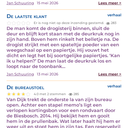
Jan Schuuring
15 mei 2026
Lees meer >
De laatste klant
verhaal
Er is nog niet op deze inzending gestemd.
283
De man komt de drogisterij binnen, sluit de
deur en blijft kort staan met de deurkruk nog in
zijn hand. Boven hem rinkelt het belletje na. De
drogist strijkt met een spateltje poeder van een
weegschaal op een papiertje. Hij vouwt het
dicht en legt het bij soortgelijke papiertjes. ‘Kan
ik u helpen?’ De man laat de deurkruk los en
loopt naar de toonbank…
Jan Schuuring
13 mei 2026
Lees meer >
De bureaustoel
verhaal
4.0 met 2 stemmen
285
Van Dijk trekt de onderste la van zijn bureau
open. Achter een stapel memo’s ligt een
verlopen kortingsbon voor een rondvaart door
de Biesbosch. 2014. Hij bekijkt hem en gooit
hem in de prullenbak. Wat later haalt hij hem er
weer uit en stopt hem in zijn tas. Een reservebril