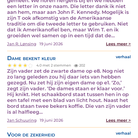
gemeen. We horen nergens bij en we hebben
een letter in onze naam. Die letter dank ik niet
aan hem, maar aan John F. Kennedy. Mogelijk is
zijn T ook afkomstig van de Amerikaanse
traditie om die tweede letter te gebruiken. Niet
dat ik Amerikanofiel ben, maar Wim T. en ik
groeiden wel samen op in een tijd dat de…
Jan R. Lønsing
19 juni 2026
Lees meer >
Dame bekent kleur
verhaal
4.0 met 2 stemmen
202
Zijn vader zet de zwarte dame op e8. Nog niet
zo lang geleden zou hij daar iets van hebben
gezegd. Nu zet hij zijn eigen dame op e1. ‘Zo,’
zegt zijn vader. ‘De dames staan er klaar voor.’
Hij knikt. Het schaakbord staat tussen hen in op
een tafel met een blad van licht hout. Naast het
bord staan twee bekers koffie. Die van zijn vader
is al halfleeg…
Jan Schuuring
19 juni 2026
Lees meer >
Voor de zekerheid
verhaal