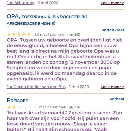
Jan Schuuring
3 mei 2026
Lees meer >
OPA, toespraak kleindochter bij
afscheidsceremonie!
hartenkreet
5.0 met 1 stemmen
263
OPA, Tussen uw geboorte en overlijden ligt niet
de eeuwigheid, alhoewel Opa bijna een eeuw
best lang is direct na mijn geboorte Opa was u
met Oma erbij in het Slotervaartziekenhuis u
samen landen op zondag 12 november 2006 op
Schiphol en werd door mijn mama en papa
opgehaald. ik werd op maandag daarop in de
avond geboren en u Opa…
Jan Jacob Krediet Van den Bos
2 mei 2026
Lees meer >
Preisoep
verhaal
1.5 met 2 stemmen
254
'Het was koud vannacht.’ Zijn stem is schor. Zijn
haar valt over zijn voorhoofd. Hij pulkt aan een
losse draad van zijn mouw. ‘Slaap je vaker
buiten?’ Hij haalt zijn schouders op. ‘Vaak