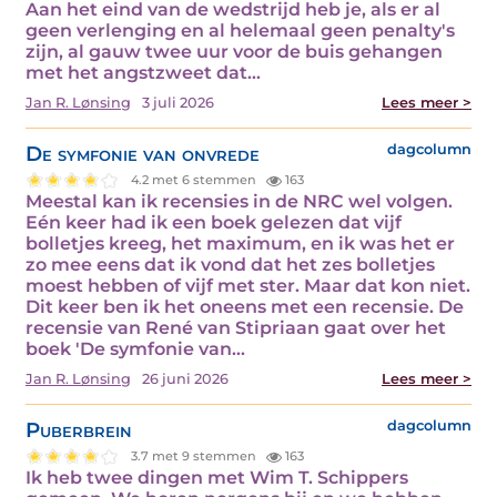
Aan het eind van de wedstrijd heb je, als er al
geen verlenging en al helemaal geen penalty's
zijn, al gauw twee uur voor de buis gehangen
met het angstzweet dat…
Jan R. Lønsing
3 juli 2026
Lees meer >
De symfonie van onvrede
dagcolumn
4.2 met 6 stemmen
163
Meestal kan ik recensies in de NRC wel volgen.
Eén keer had ik een boek gelezen dat vijf
bolletjes kreeg, het maximum, en ik was het er
zo mee eens dat ik vond dat het zes bolletjes
moest hebben of vijf met ster. Maar dat kon niet.
Dit keer ben ik het oneens met een recensie. De
recensie van René van Stipriaan gaat over het
boek 'De symfonie van…
Jan R. Lønsing
26 juni 2026
Lees meer >
Puberbrein
dagcolumn
3.7 met 9 stemmen
163
Ik heb twee dingen met Wim T. Schippers