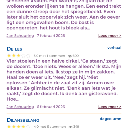
schoenen kraken. Het water is zo glad dat de
wolken eronder lijken te hangen. Een eend trekt
een dunne streep door het spiegelbeeld. Even
later sluit het oppervlak zich weer. Aan de oever
ligt een omgevallen boom. De bast is
opengereten, het hout is bleek als…
Jan Schuuring
7 februari 2026
Lees meer >
De les
verhaal
3.0 met 1 stemmen
600
Vier stoelen in een halve cirkel. ‘Ga staan,’ zegt
de docent. ‘Doe niets. Wees er alleen.’ Ik sta. Mijn
handen doen al iets. Ik stop ze in mijn zakken.
Haal ze er weer uit. ‘Nee,’ zegt hij. ‘Niet
oplossen.’ Achter in de zaal zit zij. Armen over
elkaar. Ze glimlacht niet. ‘Denk aan iets wat je
raakt,’ zegt de docent. Ik denk aan gisteravond.
Hoe…
Jan Schuuring
6 februari 2026
Lees meer >
Dilansbelang
dagcolumn
4.0 met 5 stemmen
349