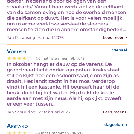
dokter, Nederland door de ogen van een
straatarts.’ Vanuit haar werk ziet ze de zelfkant
van de samenleving en hoe de overheid mensen
die zelfkant op duwt. Het is voor velen moeilijk
om in arme werkloze verslaafde sloebers
mensen te zien die in andere omstandigheden…
Jan R. Lønsing
6 maart 2026
Lees meer >
Voedsel
verhaal
4.0 met 1 stemmen
1.042
In oktober hangt er dauw op de varens. De
grond veert licht onder zijn poten. Kraks staat
stil en kijkt hoe een esdoornzaadje om zijn as
draait. Het landt zacht in het mos. Verderop
vindt hij een kastanje. Hij begraaft haar bij de
beuk, dicht bij het water. Hij drukt de koele
aarde aan met zijn neus. Als hij opkijkt, zweeft
er een veer tussen…
Jan Schuuring
27 februari 2026
Lees meer >
Afstand
dagcolumn
4.3 met 6 stemmen
494