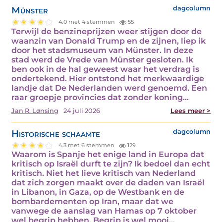
Münster
dagcolumn
4.0 met 4 stemmen
55
Terwijl de benzineprijzen weer stijgen door de
waanzin van Donald Trump en de zijnen, liep ik
door het stadsmuseum van Münster. In deze
stad werd de Vrede van Münster gesloten. Ik
ben ook in de hal geweest waar het verdrag is
ondertekend. Hier ontstond het merkwaardige
landje dat De Nederlanden werd genoemd. Een
raar groepje provincies dat zonder koning…
Jan R. Lønsing
24 juli 2026
Lees meer >
Historische schaamte
dagcolumn
4.3 met 6 stemmen
129
Waarom is Spanje het enige land in Europa dat
kritisch op Israël durft te zijn? Ik bedoel dan echt
kritisch. Niet het lieve kritisch van Nederland
dat zich zorgen maakt over de daden van Israël
in Libanon, in Gaza, op de Westbank en de
bombardementen op Iran, maar dat we
vanwege de aanslag van Hamas op 7 oktober
wel begrip hebben. Begrip is wel mooi…