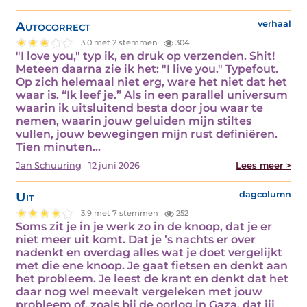
Autocorrect
verhaal
3.0 met 2 stemmen
304
"I love you," typ ik, en druk op verzenden. Shit!
Meteen daarna zie ik het: "I live you." Typefout.
Op zich helemaal niet erg, ware het niet dat het
waar is. “Ik leef je.” Als in een parallel universum
waarin ik uitsluitend besta door jou waar te
nemen, waarin jouw geluiden mijn stiltes
vullen, jouw bewegingen mijn rust definiëren.
Tien minuten…
Jan Schuuring
12 juni 2026
Lees meer >
Uit
dagcolumn
3.9 met 7 stemmen
252
Soms zit je in je werk zo in de knoop, dat je er
niet meer uit komt. Dat je ’s nachts er over
nadenkt en overdag alles wat je doet vergelijkt
met die ene knoop. Je gaat fietsen en denkt aan
het probleem. Je leest de krant en denkt dat het
daar nog wel meevalt vergeleken met jouw
probleem of, zoals bij de oorlog in Gaza, dat jij