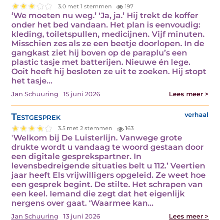
3.0 met 1 stemmen
197
‘We moeten nu weg.’ ‘Ja, ja.’ Hij trekt de koffer
onder het bed vandaan. Het plan is eenvoudig:
kleding, toiletspullen, medicijnen. Vijf minuten.
Misschien zes als ze een beetje doorlopen. In de
gangkast ziet hij boven op de paraplu’s een
plastic tasje met batterijen. Nieuwe én lege.
Ooit heeft hij besloten ze uit te zoeken. Hij stopt
het tasje…
Jan Schuuring
15 juni 2026
Lees meer >
Testgesprek
verhaal
3.5 met 2 stemmen
163
'Welkom bij De Luisterlijn. Vanwege grote
drukte wordt u vandaag te woord gestaan door
een digitale gesprekspartner. In
levensbedreigende situaties belt u 112.’ Veertien
jaar heeft Els vrijwilligers opgeleid. Ze weet hoe
een gesprek begint. De stilte. Het schrapen van
een keel. Iemand die zegt dat het eigenlijk
nergens over gaat. ‘Waarmee kan…
Jan Schuuring
13 juni 2026
Lees meer >