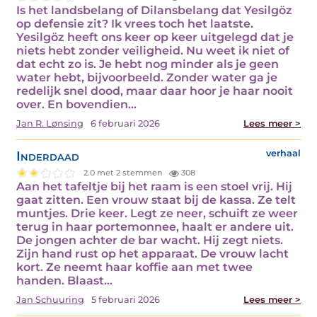
Is het landsbelang of Dilansbelang dat Yesilgöz
op defensie zit? Ik vrees toch het laatste.
Yesilgöz heeft ons keer op keer uitgelegd dat je
niets hebt zonder veiligheid. Nu weet ik niet of
dat echt zo is. Je hebt nog minder als je geen
water hebt, bijvoorbeeld. Zonder water ga je
redelijk snel dood, maar daar hoor je haar nooit
over. En bovendien…
Jan R. Lønsing
6 februari 2026
Lees meer >
Inderdaad
verhaal
2.0 met 2 stemmen
308
Aan het tafeltje bij het raam is een stoel vrij. Hij
gaat zitten. Een vrouw staat bij de kassa. Ze telt
muntjes. Drie keer. Legt ze neer, schuift ze weer
terug in haar portemonnee, haalt er andere uit.
De jongen achter de bar wacht. Hij zegt niets.
Zijn hand rust op het apparaat. De vrouw lacht
kort. Ze neemt haar koffie aan met twee
handen. Blaast…
Jan Schuuring
5 februari 2026
Lees meer >