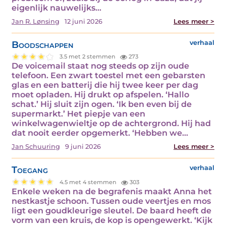
eigenlijk nauwelijks…
Jan R. Lønsing
12 juni 2026
Lees meer >
Boodschappen
verhaal
3.5 met 2 stemmen
273
De voicemail staat nog steeds op zijn oude
telefoon. Een zwart toestel met een gebarsten
glas en een batterij die hij twee keer per dag
moet opladen. Hij drukt op afspelen. ‘Hallo
schat.’ Hij sluit zijn ogen. ‘Ik ben even bij de
supermarkt.’ Het piepje van een
winkelwagenwieltje op de achtergrond. Hij had
dat nooit eerder opgemerkt. ‘Hebben we…
Jan Schuuring
9 juni 2026
Lees meer >
Toegang
verhaal
4.5 met 4 stemmen
303
Enkele weken na de begrafenis maakt Anna het
nestkastje schoon. Tussen oude veertjes en mos
ligt een goudkleurige sleutel. De baard heeft de
vorm van een kruis, de kop is opengewerkt. ‘Kijk