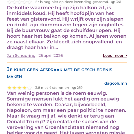
Er is nog niet op deze inzending gestemd.
341
De koffie waarmee hij op zijn balkon zit, is
inmiddels koud. Hij heeft hoofdpijn van het
feest van gisteravond. Hij wrijft over zijn slapen
en drukt zijn duimmuizen tegen zijn oogholtes.
Bij de buurvrouw gaat de schuifdeur open. Hij
hoort haar het balkon op komen. Al jaren wonen
ze naast elkaar. Ze kleedt zich onopvallend, en
draagt haar haar in…
Jan Schuuring
25 april 2026
Lees meer >
Je kunt geen afspraak met de geschiedenis
maken
dagcolumn
3.8 met 4 stemmen
259
Van weinig personen is de roem eeuwig.
Sommige mensen lukt het aardig om eeuwig
bekend te worden. Ceasar, bijvoorbeeld,
Napoleon, om maar een paar politici te noemen.
Maar ik vraag mij af, wie denkt er terug aan
Donald Trump? Zijn eclatante succes van de
verovering van Groenland staat niemand nog
helder voor de geest. Het is een vergeten missie,