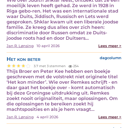
Wie over Judith Shklar leest, ontdekt dat ze een
moeilijk leven heeft gehad. Ze werd in 1928 in
Riga gebo-ren. Het was een internationale stad
waar Duits, Jiddisch, Russisch en Lets werd
gesproken. Shklar kwam uit een liberale joodse
familie. Ze kreeg dus alles over zich heen:
discriminatie door Russen omdat ze Duits-
joodse roots had en door Duitsers…
Jan R. Lønsing
10 april 2026
Lees meer >
Het kon beter
dagcolumn
3.7 met 3 stemmen
254
Thijs Broer en Peter Kee hebben een boekje
geschreven met de volstrekt niet originele titel
‘Het kon minder’. Wie over Remkes schrijft - en
daar gaat het boekje over - komt automatisch
bij deze Groningse uitdrukking uit. Remkes
zoekt nooit originaliteit, maar oplossingen. Om
die oplossingen te bereiken zoekt hij
machtsposities en als je hem vraagt…
Jan R. Lønsing
4 april 2026
Lees meer >