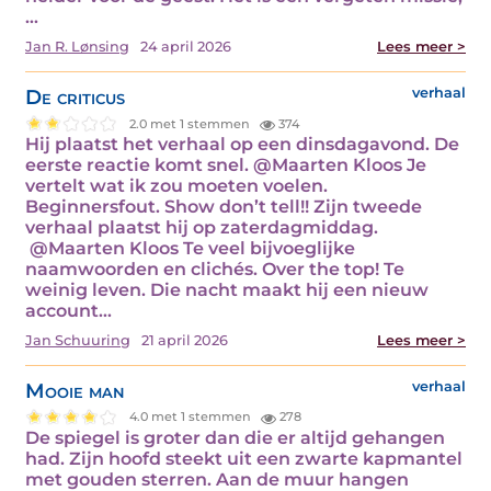
…
Jan R. Lønsing
24 april 2026
Lees meer >
De criticus
verhaal
2.0 met 1 stemmen
374
Hij plaatst het verhaal op een dinsdagavond. De
eerste reactie komt snel. @Maarten Kloos Je
vertelt wat ik zou moeten voelen.
Beginnersfout. Show don’t tell!! Zijn tweede
verhaal plaatst hij op zaterdagmiddag.
@Maarten Kloos Te veel bijvoeglijke
naamwoorden en clichés. Over the top! Te
weinig leven. Die nacht maakt hij een nieuw
account…
Jan Schuuring
21 april 2026
Lees meer >
Mooie man
verhaal
4.0 met 1 stemmen
278
De spiegel is groter dan die er altijd gehangen
had. Zijn hoofd steekt uit een zwarte kapmantel
met gouden sterren. Aan de muur hangen