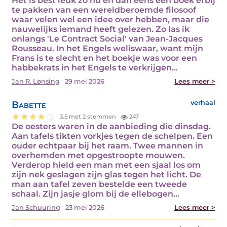
Het is best leuk zo nu en dan eens een boek erbij
te pakken van een wereldberoemde filosoof
waar velen wel een idee over hebben, maar die
nauwelijks iemand heeft gelezen. Zo las ik
onlangs 'Le Contract Social' van Jean-Jacques
Rousseau. In het Engels weliswaar, want mijn
Frans is te slecht en het boekje was voor een
habbekrats in het Engels te verkrijgen…
Jan R. Lønsing
29 mei 2026
Lees meer >
Babette
verhaal
3.5 met 2 stemmen
247
De oesters waren in de aanbieding die dinsdag.
Aan tafels tikten vorkjes tegen de schelpen. Een
ouder echtpaar bij het raam. Twee mannen in
overhemden met opgestroopte mouwen.
Verderop hield een man met een sjaal los om
zijn nek geslagen zijn glas tegen het licht. De
man aan tafel zeven bestelde een tweede
schaal. Zijn jasje glom bij de ellebogen…
Jan Schuuring
23 mei 2026
Lees meer >