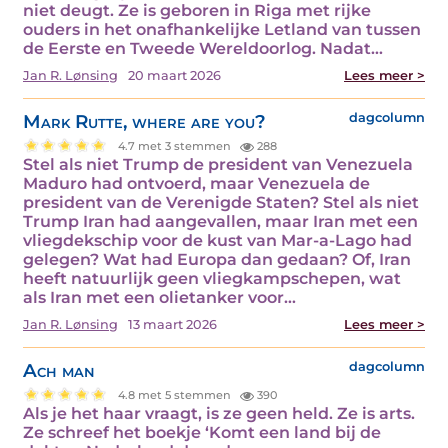
niet deugt. Ze is geboren in Riga met rijke
ouders in het onafhankelijke Letland van tussen
de Eerste en Tweede Wereldoorlog. Nadat…
Jan R. Lønsing
20 maart 2026
Lees meer >
Mark Rutte, where are you?
dagcolumn
4.7 met 3 stemmen
288
Stel als niet Trump de president van Venezuela
Maduro had ontvoerd, maar Venezuela de
president van de Verenigde Staten? Stel als niet
Trump Iran had aangevallen, maar Iran met een
vliegdekschip voor de kust van Mar-a-Lago had
gelegen? Wat had Europa dan gedaan? Of, Iran
heeft natuurlijk geen vliegkampschepen, wat
als Iran met een olietanker voor…
Jan R. Lønsing
13 maart 2026
Lees meer >
Ach man
dagcolumn
4.8 met 5 stemmen
390
Als je het haar vraagt, is ze geen held. Ze is arts.
Ze schreef het boekje ‘Komt een land bij de