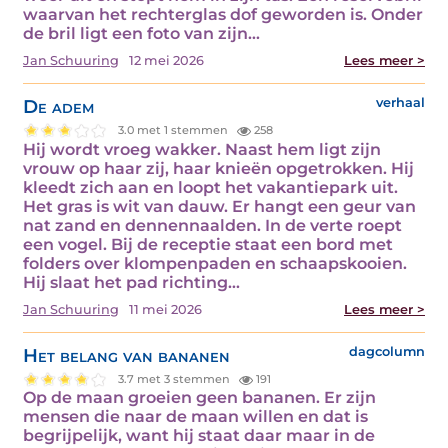
waarvan het rechterglas dof geworden is. Onder
de bril ligt een foto van zijn…
Jan Schuuring
12 mei 2026
Lees meer >
De adem
verhaal
3.0 met 1 stemmen
258
Hij wordt vroeg wakker. Naast hem ligt zijn
vrouw op haar zij, haar knieën opgetrokken. Hij
kleedt zich aan en loopt het vakantiepark uit.
Het gras is wit van dauw. Er hangt een geur van
nat zand en dennennaalden. In de verte roept
een vogel. Bij de receptie staat een bord met
folders over klompenpaden en schaapskooien.
Hij slaat het pad richting…
Jan Schuuring
11 mei 2026
Lees meer >
Het belang van bananen
dagcolumn
3.7 met 3 stemmen
191
Op de maan groeien geen bananen. Er zijn
mensen die naar de maan willen en dat is
begrijpelijk, want hij staat daar maar in de