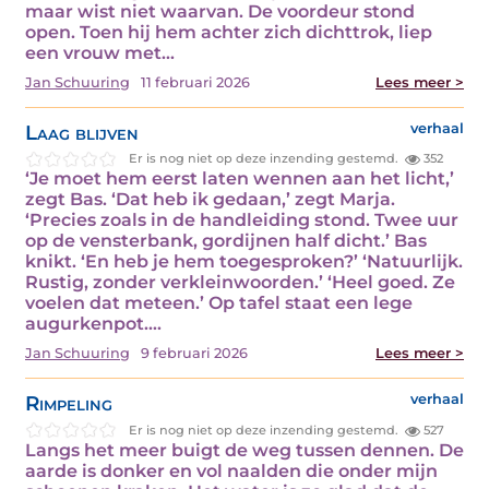
maar wist niet waarvan. De voordeur stond
open. Toen hij hem achter zich dichttrok, liep
een vrouw met…
Jan Schuuring
11 februari 2026
Lees meer >
Laag blijven
verhaal
Er is nog niet op deze inzending gestemd.
352
‘Je moet hem eerst laten wennen aan het licht,’
zegt Bas. ‘Dat heb ik gedaan,’ zegt Marja.
‘Precies zoals in de handleiding stond. Twee uur
op de vensterbank, gordijnen half dicht.’ Bas
knikt. ‘En heb je hem toegesproken?’ ‘Natuurlijk.
Rustig, zonder verkleinwoorden.’ ‘Heel goed. Ze
voelen dat meteen.’ Op tafel staat een lege
augurkenpot.…
Jan Schuuring
9 februari 2026
Lees meer >
Rimpeling
verhaal
Er is nog niet op deze inzending gestemd.
527
Langs het meer buigt de weg tussen dennen. De
aarde is donker en vol naalden die onder mijn