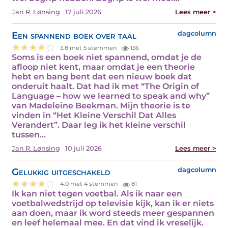
Jan R. Lønsing
17 juli 2026
Lees meer >
Een spannend boek over taal
dagcolumn
3.8 met 5 stemmen
136
Soms is een boek niet spannend, omdat je de
afloop niet kent, maar omdat je een theorie
hebt en bang bent dat een nieuw boek dat
onderuit haalt. Dat had ik met “The Origin of
Language – how we learned to speak and why”
van Madeleine Beekman. Mijn theorie is te
vinden in “Het Kleine Verschil Dat Alles
Verandert”. Daar leg ik het kleine verschil
tussen…
Jan R. Lønsing
10 juli 2026
Lees meer >
Gelukkig uitgeschakeld
dagcolumn
4.0 met 4 stemmen
81
Ik kan niet tegen voetbal. Als ik naar een
voetbalwedstrijd op televisie kijk, kan ik er niets
aan doen, maar ik word steeds meer gespannen
en leef helemaal mee. En dat vind ik vreselijk.