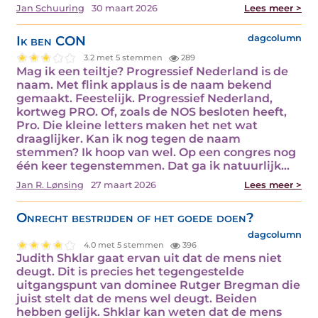
Jan Schuuring
30 maart 2026
Lees meer >
Ik ben CON
dagcolumn
3.2 met 5 stemmen
289
Mag ik een teiltje? Progressief Nederland is de
naam. Met flink applaus is de naam bekend
gemaakt. Feestelijk. Progressief Nederland,
kortweg PRO. Of, zoals de NOS besloten heeft,
Pro. Die kleine letters maken het net wat
draaglijker. Kan ik nog tegen de naam
stemmen? Ik hoop van wel. Op een congres nog
één keer tegenstemmen. Dat ga ik natuurlijk…
Jan R. Lønsing
27 maart 2026
Lees meer >
Onrecht bestrijden of het goede doen?
dagcolumn
4.0 met 5 stemmen
396
Judith Shklar gaat ervan uit dat de mens niet
deugt. Dit is precies het tegengestelde
uitgangspunt van dominee Rutger Bregman die
juist stelt dat de mens wel deugt. Beiden
hebben gelijk. Shklar kan weten dat de mens