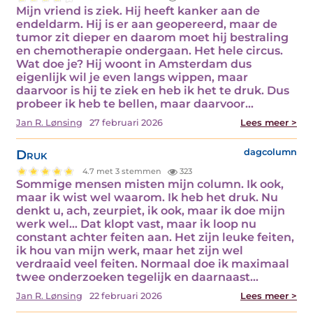
Mijn vriend is ziek. Hij heeft kanker aan de
endeldarm. Hij is er aan geopereerd, maar de
tumor zit dieper en daarom moet hij bestraling
en chemotherapie ondergaan. Het hele circus.
Wat doe je? Hij woont in Amsterdam dus
eigenlijk wil je even langs wippen, maar
daarvoor is hij te ziek en heb ik het te druk. Dus
probeer ik heb te bellen, maar daarvoor…
Jan R. Lønsing
27 februari 2026
Lees meer >
Druk
dagcolumn
4.7 met 3 stemmen
323
Sommige mensen misten mijn column. Ik ook,
maar ik wist wel waarom. Ik heb het druk. Nu
denkt u, ach, zeurpiet, ik ook, maar ik doe mijn
werk wel… Dat klopt vast, maar ik loop nu
constant achter feiten aan. Het zijn leuke feiten,
ik hou van mijn werk, maar het zijn wel
verdraaid veel feiten. Normaal doe ik maximaal
twee onderzoeken tegelijk en daarnaast…
Jan R. Lønsing
22 februari 2026
Lees meer >