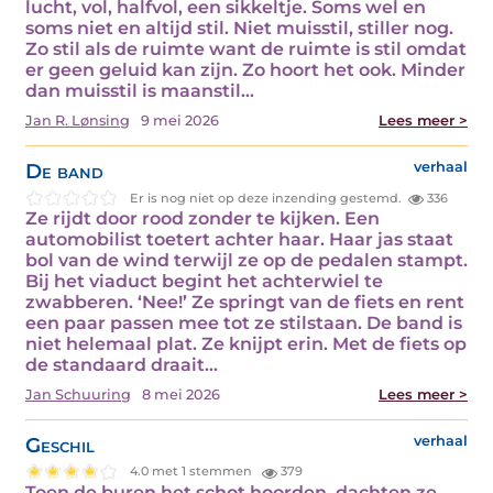
lucht, vol, halfvol, een sikkeltje. Soms wel en
soms niet en altijd stil. Niet muisstil, stiller nog.
Zo stil als de ruimte want de ruimte is stil omdat
er geen geluid kan zijn. Zo hoort het ook. Minder
dan muisstil is maanstil…
Jan R. Lønsing
9 mei 2026
Lees meer >
De band
verhaal
Er is nog niet op deze inzending gestemd.
336
Ze rijdt door rood zonder te kijken. Een
automobilist toetert achter haar. Haar jas staat
bol van de wind terwijl ze op de pedalen stampt.
Bij het viaduct begint het achterwiel te
zwabberen. ‘Nee!’ Ze springt van de fiets en rent
een paar passen mee tot ze stilstaan. De band is
niet helemaal plat. Ze knijpt erin. Met de fiets op
de standaard draait…
Jan Schuuring
8 mei 2026
Lees meer >
Geschil
verhaal
4.0 met 1 stemmen
379
Toen de buren het schot hoorden, dachten ze