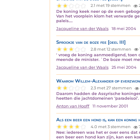
2.1 met 19 stemmen
2
De koning keek neer op de even gebogen 
Van het voorplein klom het verwarde ge
paleis.…
Jacqueline van der Waals
18 mei 2004
Sprookje van de boze fee [deel III]
2.8 met 12 stemmen
' vroeg de koning aanmoedigend, toen d
meende de minister. `De boze moet men
Jacqueline van der Waals
25 mei 2004
Waarom Willem-Alexander op everzwijne
2.3 met 27 stemmen
Daarom hadden de Assyrische koningen 
heetten die jachtdomeinen ‘paradeisoi’. 
Anton van Hooff
11 november 2001
Als een beer een hond is, kan een koning h
4.0 met 3 stemmen
Nee: iedereen was het er over eens dat
een beer een hond kan zijn, kan een ko