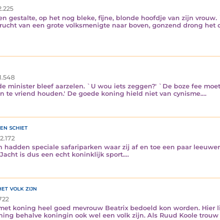
.225
gestalte, op het nog bleke, fijne, blonde hoofdje van zijn vrouw.
rucht van een grote volksmenigte naar boven, gonzend drong het do
1.548
e minister bleef aarzelen. `U wou iets zeggen?' `De boze fee moet
 te vriend houden.' De goede koning hield niet van cynisme.…
n schiet
2.172
hadden speciale safariparken waar zij af en toe een paar leeuwen
Jacht is dus een echt koninklijk sport.…
et volk zijn
722
 met koning heel goed mevrouw Beatrix bedoeld kon worden. Hier li
ning behalve koningin ook wel een volk zijn. Als Ruud Koole trouw