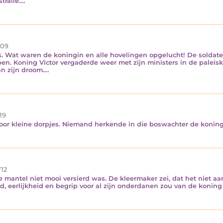
tralië.…
09
is. Wat waren de koningin en alle hovelingen opgelucht! De soldate
. Koning Victor vergaderde weer met zijn ministers in de paleisk
an zijn droom.…
19
 door kleine dorpjes. Niemand herkende in die boswachter de koning
12
mantel niet mooi versierd was. De kleermaker zei, dat het niet aa
d, eerlijkheid en begrip voor al zijn onderdanen zou van de koni