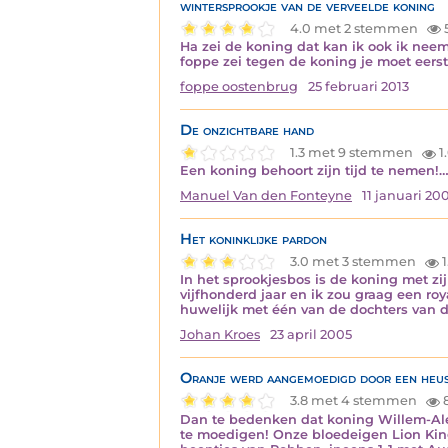
wintersprookje van de verveelde koning
4.0 met 2 stemmen
Ha zei de koning dat kan ik ook ik neem
foppe zei tegen de koning je moet eerst
foppe oostenbrug
25 februari 2013
De onzichtbare hand
1.3 met 9 stemmen
1
Een koning behoort zijn tijd te nemen!
Manuel Van den Fonteyne
11 januari 20
Het koninklijke pardon
3.0 met 3 stemmen
1
In het sprookjesbos is de koning met zi
vijfhonderd jaar en ik zou graag een ro
huwelijk met één van de dochters van de
Johan Kroes
23 april 2005
Oranje werd aangemoedigd door een heus
3.8 met 4 stemmen
Dan te bedenken dat koning Willem-Ale
te moedigen! Onze bloedeigen Lion King k