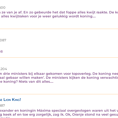
500
 ze van je af. En zo gebeurde het dat foppe alles kwijt raakte. De
 alles kwijtraken voor je weer gelukkig wordt koning.…
.087
…
08
.204
jn drie ministers bij elkaar gekomen voor topoverleg. De koning ne
yaal gebaar willen maken’. De ministers kijken de koning verwacht
 koning? Niets van dit alles.…
e Lion King!
887
xander en koningin Máxima speciaal overgevlogen waren uit het 
eek af en toe erg zorgelijk, zag ik. Ok, Oranje stond na veel gesu