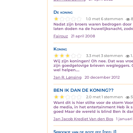
De koning
1.0 met 6 stemmen
8
Nadat zijn broers waren bedrogen door h
laten doden na de huwelijksnacht, zodra
Fairouz
21 april 2008
Koning
3.3 met 3 stemmen
1
Wij zijn koningen! Oh nee. Dat was vro
zijn goedgelovige brieven wegleggers. 
wel helpen.…
Jan R. Lønsing
20 december 2012
BEN IK DAN DE KONING??
2.0 met 1 stemmen
5
Want dit is hier stilte voor de storm Vo
de media, in het entertainment Heb ik 
goed Maar de wereld is blind Ben ik d
Jan Jacob Krediet Van den Bos
1 januar
Sprookje van de boze fee [deel I]