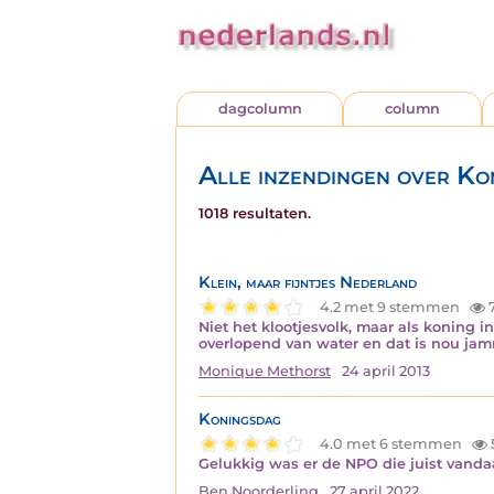
dagcolumn
column
Alle inzendingen over Ko
1018 resultaten.
Klein, maar fijntjes Nederland
4.2 met 9 stemmen
Niet het klootjesvolk, maar als koning i
overlopend van water en dat is nou jamm
Monique Methorst
24 april 2013
Koningsdag
4.0 met 6 stemmen
Gelukkig was er de NPO die juist vandaa
Ben Noorderling
27 april 2022