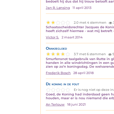
bedoelt hij dus dat hij trouw belooft a
Jan R. Lønsing
11 april 2013
2.0 met 4 stemmen
Schaatsscheidsrechter Jacques de Konin
heeft zichzelf hiermee - wat mij betreft 
Victor S.
2 maart 2014
Oranjegloed
3.7 met 6 stemmen
9
Smurfensnot taalgebruik van Rutte in gl
handen in alle windrichtingen in een g
zien op zo’n koningsdag. De welvarend
Frederik Bosch
28 april 2018
De koning in de fout
Er is nog niet op deze 
Goed, de Koning had inderdaad geen ha
houden, maar er is nou niemand die erb
An Terlouw
18 juni 2021