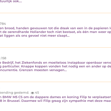
uurlijk ook.…
784
en brood, handen gevouwen tot die draak van een in de papieren 
de oerendharde Hollander toch niet bestaat, als één man weer op s
t liggen als ons gevoel niet meer slaapt…
1.158
 Bedrijf, het Ziekenfonds en moeiteloos instapbaar openbaar vervoe
g particulier. Knappe koppen vonden het nodig een en ander op de
concurrentie. Grenzen moesten vervagen…
ë
inzending gestemd.
45
en BMW M5 CS om de dappere dames en koning Filip te verplaatsen. 
n Brussel. Daarmee wil Filip graag zijn sympathie met deze maat