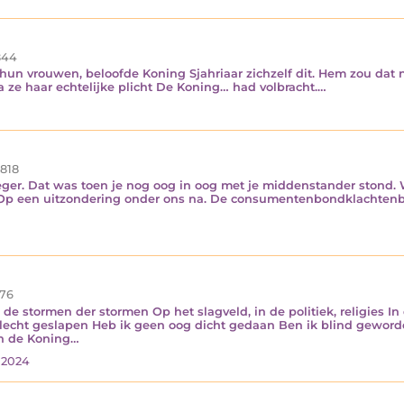
44
un vrouwen, beloofde Koning Sjahriaar zichzelf dit. Hem zou dat n
 ze haar echtelijke plicht De Koning… had volbracht.…
.818
eger. Dat was toen je nog oog in oog met je middenstander stond. 
Op een uitzondering onder ons na. De consumentenbondklachtenbrie
76
or de stormen der stormen Op het slagveld, in de politiek, religies I
slecht geslapen Heb ik geen oog dicht gedaan Ben ik blind gewor
an de Koning…
i 2024