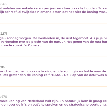
846
et nalaten om enkele keren per jaar een toespraak te houden. Zo o
ijk schreef, al twijfelde niemand eraan dat het niet de koning was
2.171
e - zondagmorgen. De weilanden in, de rust tegemoet. Als je je nie
en verbonden met de pracht van de natuur. Het genot van de rust h
en brede strook. 's Zomers…
785
las champagne in voor de koning en de koningin en holde naar d
s iets groter dan de koning zelf. ‘BANG’. De klap van de deur was 
.470
coole koning van Nederland zult zijn. En natuurlijk kom ik graag ee
ngen over de in's en out's te spreken en de strategische voortgang.