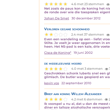
4.6 met 23 stemmen
Net zoals de paus kon de koning het ni
de ronde over wie die toespraken eigenl
Johan De Smet
30 december 2012
Verloren gegane schoonheid
2.4 met 37 stemmen
Even een wandeling op een - liefst vroeg
Stilte. Je voelt je weer opgenomen in 
heen. Het NS-pad is een kale, drie voet
Cisca de Koning*
19 juni 2002
de middeleeuwse moord
4.0 met 3 stemmen
Geschrokken schonk luberts snel een g
glimlach. De butler was gespierd en wa
kevin vos
22 september 2010
Brief aan koning Willem-Alexander
4.2 met 6 stemmen
2
Ik voorspel u nu al, dat u dan de meest 
diner en talloze alcoholische versnaperi