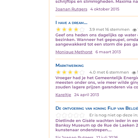
schrijftips en slimmigheden. Maxima nat
Joanan Rutgers
4 oktober 2015
I have a dream...
3.9 met 16 stemmen
Geef ons heden ons dagelijks op water 
bezinken. Wanneer het gepeupel, omdat 
aangewakkerd tot een storm die pas gaa
Monique Methorst
6 maart 2013
Marktwerking
4.0 met 6 stemmen
Vroeger had je het Gemeentelijk Energie
meesten onder ons, wie meer wilde gin
zouden lagere prijzen garanderen via 
Kareltje
24 april 2013
De ontvoering van koning Filip van Belgi
Er is nog niet op deze 
Dietlinde en Gisèle wachten ieder in e
Banksy Museum op de Rue de Laeken 28 i
kunstenaar onderstrepen.…
Sir Joanan Rutgers
12 juli 2026