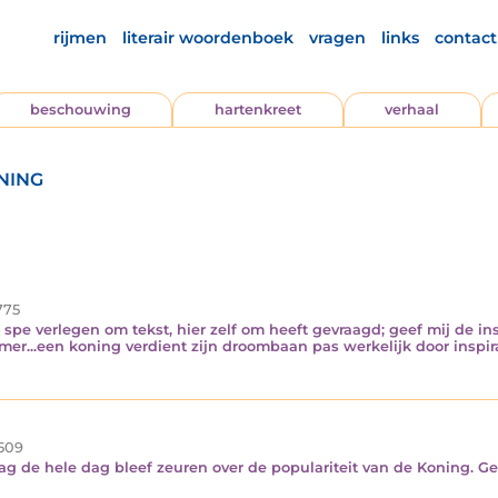
rijmen
literair woordenboek
vragen
links
contact
beschouwing
hartenkreet
verhaal
ning
775
n spe verlegen om tekst, hier zelf om heeft gevraagd; geef mij de in
er...een koning verdient zijn droombaan pas werkelijk door inspir
509
g de hele dag bleef zeuren over de populariteit van de Koning. Gef