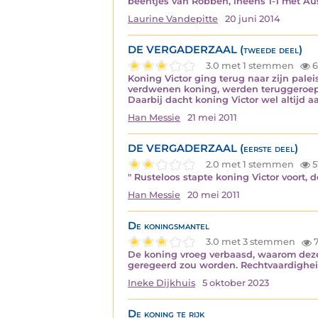
beentjes van Robben, ineens 1-1 met Aus
Laurine Vandepitte
20 juni 2014
DE VERGADERZAAL (tweede deel)
3.0 met 1 stemmen
6
Koning Victor ging terug naar zijn pale
verdwenen koning, werden teruggeroepen
Daarbij dacht koning Victor wel altijd a
Han Messie
21 mei 2011
DE VERGADERZAAL (eerste deel)
2.0 met 1 stemmen
5
" Rusteloos stapte koning Victor voort,
Han Messie
20 mei 2011
De koningsmantel
3.0 met 3 stemmen
7
De koning vroeg verbaasd, waarom deze 
geregeerd zou worden. Rechtvaardighei
Ineke Dijkhuis
5 oktober 2023
De koning te rijk