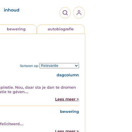
inhoud
bewering
autobiografie
Sorteren op:
dagcolumn
spiratie. Nou, daar sta je dan te dromen
atie te géven.…
Lees meer >
bewering
eliciteerd.…
Lees meer >