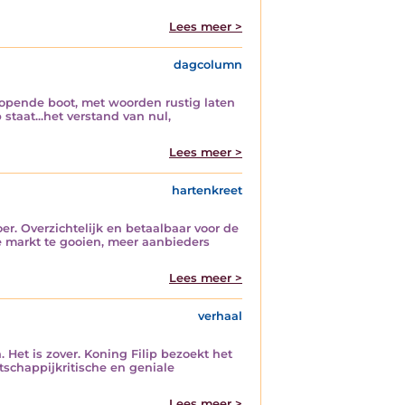
Lees meer >
dagcolumn
lopende boot, met woorden rustig laten
taat...het verstand van nul,
Lees meer >
hartenkreet
r. Overzichtelijk en betaalbaar voor de
 markt te gooien, meer aanbieders
Lees meer >
verhaal
Het is zover. Koning Filip bezoekt het
schappijkritische en geniale
Lees meer >