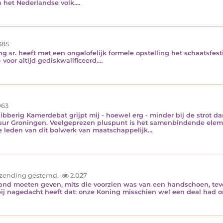
an het Nederlandse volk.…
385
g sr. heeft met een ongelofelijk formele opstelling het schaatsfes
- voor altijd gediskwalificeerd.…
63
ibberig Kamerdebat grijpt mij - hoewel erg - minder bij de strot d
uur Groningen. Veelgeprezen pluspunt is het samenbindende eleme
e leden van dit bolwerk van maatschappelijk…
inzending gestemd.
2.027
nd moeten geven, mits die voorzien was van een handschoen, teve
ij nagedacht heeft dat: onze Koning misschien wel een deal had 