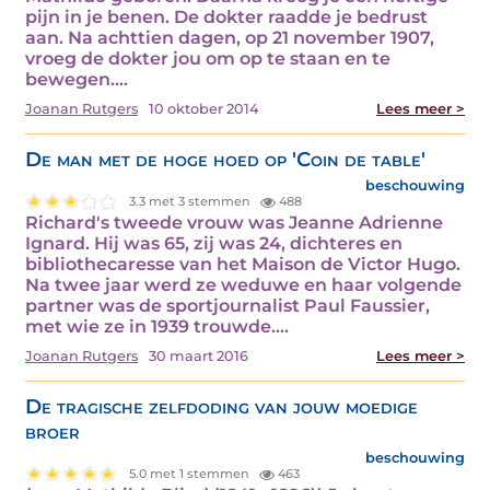
pijn in je benen. De dokter raadde je bedrust
aan. Na achttien dagen, op 21 november 1907,
vroeg de dokter jou om op te staan en te
bewegen.…
Joanan Rutgers
10 oktober 2014
Lees meer >
De man met de hoge hoed op 'Coin de table'
beschouwing
3.3 met 3 stemmen
488
Richard's tweede vrouw was Jeanne Adrienne
Ignard. Hij was 65, zij was 24, dichteres en
bibliothecaresse van het Maison de Victor Hugo.
Na twee jaar werd ze weduwe en haar volgende
partner was de sportjournalist Paul Faussier,
met wie ze in 1939 trouwde.…
Joanan Rutgers
30 maart 2016
Lees meer >
De tragische zelfdoding van jouw moedige
broer
beschouwing
5.0 met 1 stemmen
463