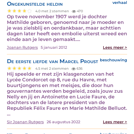
Ongekunstelde heldin
verhaal
4.0 met 2 stemmen
470
Op twee november 1907 werd je dochter
Mathilde geboren, genoemd naar je moeder en
je was zielsblij en oerdankbaar, maar achttien
dagen later heeft een embolie uiterst wreed een
einde aan je leven gemaakt.…
Joanan Rutgers
5 januari 2012
Lees meer >
De eerste liefde van Marcel Proust
beschouwing
4.5 met 2 stemmen
636
Hij speelde er met zijn klasgenoten van het
Lycée Condorcet op 8, rue du Havre, met
buurtjongens en met meisjes, die door hun
gouvernantes werden begeleid, zoals jouw zus
Nelly en jij en Antoinette en Lucie Faure, de
dochters van de latere president van de
Republiek Félix Faure en Marie Mathilde Belluot.
…
Sir Joanan Rutgers
26 augustus 2022
Lees meer >