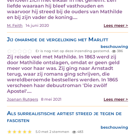
verloven zich met elkaar in het geheim. Een
liefde waaraan hij bleef vasthouden en
waarvoor hij streed bij de ouders van Mathilde
en bij zijn vader de koning.…
M. Feith
14 juni 2020
Lees meer >
Jij omarmde de vergelijking met Marlitt
beschouwing
Er is nog niet op deze inzending gestemd.
386
Zij reisde veel met Mathilde. In 1863 werd zij
door Mathilde ontslagen, omdat er geen geld
meer voor haar was. Zij ging naar Arnstadt
terug, waar zij romans ging schrijven, die
wereldberoemde bestsellers werden. In 1865
verscheen haar debuutroman 'Die zwölf
Apostel'.…
Joanan Rutgers
8 mei 2021
Lees meer >
Als surrealistische artiest streed je tegen de
fascisten
beschouwing
5.0 met 2 stemmen
483