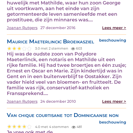
huwelijk met Mathilde, waar hun zoon George
uit voortkwam, aan het einde van zijn
getormenteerde leven samenleefde met een
prostituee, die zijn minnares was.…
Joanan Rutgers
27 december 2016
Lees meer >
Maurice Maeterlinck: Broeikasziel
beschouwing
3.0 met 2 stemmen
603
Hij was de oudste zoon van Polydore
Maeterlinck, een notaris en Mathilde uit een
rijke familie. Hij had twee broertjes en één zusje;
Ernest en Oscar en Marie. Zijn kindertijd was in
Gent en in een buitenverblijf te Oostakker. Zijn
vader hield veel van bloemen- en fruitteelt. De
familie was rijk, conservatief-katholiek en
Franssprekend.…
Joanan Rutgers
24 december 2010
Lees meer >
Van chique courtisane tot Dominicaanse non
beschouwing
4.0 met 4 stemmen
481
Je vree ook met de