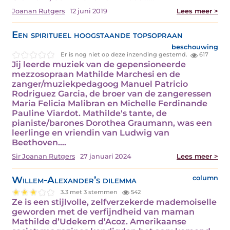
Joanan Rutgers
12 juni 2019
Lees meer >
Een spiritueel hoogstaande topsopraan
beschouwing
Er is nog niet op deze inzending gestemd.
617
Jij leerde muziek van de gepensioneerde
mezzosopraan Mathilde Marchesi en de
zanger/muziekpedagoog Manuel Patricio
Rodriguez Garcia, de broer van de zangeressen
Maria Felicia Malibran en Michelle Ferdinande
Pauline Viardot. Mathilde's tante, de
pianiste/barones Dorothea Graumann, was een
leerlinge en vriendin van Ludwig van
Beethoven.…
Sir Joanan Rutgers
27 januari 2024
Lees meer >
Willem-Alexander’s dilemma
column
3.3 met 3 stemmen
542
Ze is een stijlvolle, zelfverzekerde mademoiselle
geworden met de verfijndheid van maman
Mathilde d’Udekem d’Acoz. Amerikaanse