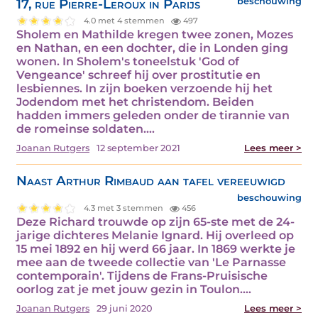
17, rue Pierre-Leroux in Parijs
beschouwing
4.0 met 4 stemmen
497
Sholem en Mathilde kregen twee zonen, Mozes
en Nathan, en een dochter, die in Londen ging
wonen. In Sholem's toneelstuk 'God of
Vengeance' schreef hij over prostitutie en
lesbiennes. In zijn boeken verzoende hij het
Jodendom met het christendom. Beiden
hadden immers geleden onder de tirannie van
de romeinse soldaten.…
Joanan Rutgers
12 september 2021
Lees meer >
Naast Arthur Rimbaud aan tafel vereeuwigd
beschouwing
4.3 met 3 stemmen
456
Deze Richard trouwde op zijn 65-ste met de 24-
jarige dichteres Melanie Ignard. Hij overleed op
15 mei 1892 en hij werd 66 jaar. In 1869 werkte je
mee aan de tweede collectie van 'Le Parnasse
contemporain'. Tijdens de Frans-Pruisische
oorlog zat je met jouw gezin in Toulon.…
Joanan Rutgers
29 juni 2020
Lees meer >