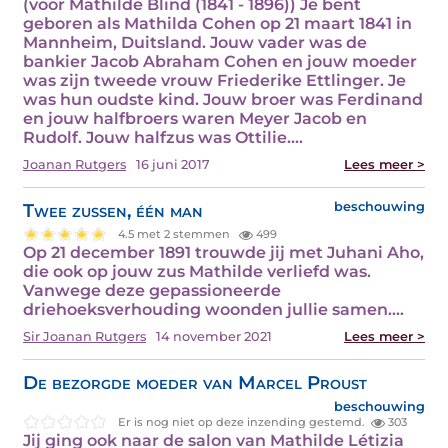
(voor Mathilde Blind (1841 - 1896)) Je bent
geboren als Mathilda Cohen op 21 maart 1841 in
Mannheim, Duitsland. Jouw vader was de
bankier Jacob Abraham Cohen en jouw moeder
was zijn tweede vrouw Friederike Ettlinger. Je
was hun oudste kind. Jouw broer was Ferdinand
en jouw halfbroers waren Meyer Jacob en
Rudolf. Jouw halfzus was Ottilie.…
Joanan Rutgers
16 juni 2017
Lees meer >
Twee zussen, één man
beschouwing
4.5 met 2 stemmen
499
Op 21 december 1891 trouwde jij met Juhani Aho,
die ook op jouw zus Mathilde verliefd was.
Vanwege deze gepassioneerde
driehoeksverhouding woonden jullie samen.…
Sir Joanan Rutgers
14 november 2021
Lees meer >
De bezorgde moeder van Marcel Proust
beschouwing
Er is nog niet op deze inzending gestemd.
303
Jij ging ook naar de salon van Mathilde Létizia