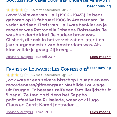
beschouwing
3.5 met 4 stemmen
798
(voor Walraven van Hall (1906 - 1945)) Je bent
geboren op 10 februari 1906 in Amsterdam. Je
vader Adriaan Floris van Hall was bankier en je
moeder was Petronella Johanna Boissevain. Je
was hun derde kind. Je oudere broer was
Gijsbert, die ook in het verzet zat en later tien
jaar burgemeester van Amsterdam was. Als
kind zeilde je graag. Jij kreeg…
Joanan Rutgers
13 april 2014
Lees meer >
Fransiska Louwagie: Les Confessions
beschouwing
3.4 met 5 stemmen
542
, ook was er een zekere bisschop Louage en een
moordenares/gifmengster Mathilde Louwage
uit Brugge. Er bestaat zelfs een familietijdschrift
'Loage'. Ze trad op tijdens het Sappho
poëziefestival te Ruiselede, waar ook Hugo
Claus en Gerrit Komrij optraden.…
Joanan Rutgers
1 mei 2011
Lees meer >