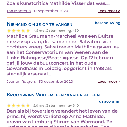
Zoals kunstcritica Mathilde Visser dat was.…
Ton Mantoua
12 september 2020
Lees meer >
Niemand om je op te vangen
beschouwing
4.5 met 2 stemmen
460
Mathilde Graumann-Marchesi was een Duitse
mezzosopraan, die samen met Salvatore vier
dochters kreeg. Salvatore en Mathilde gaven les
aan het Conservatorium van Wenen aan de
Linke Bahngasse/Beatrixgasse. Op 12 februari
gaf jij jouw debuutconcert in het oude
Gewandhaus in Leipzig, opgericht in 1498 als
stedelijk arsenaal.…
Joanan Rutgers
30 december 2020
Lees meer >
Kroonprins Willem: eenzaam en alleen
dagcolumn
5.0 met 3 stemmen
640
Dan als bij toverslag verandert het leven van de
prins: hij wordt verliefd op Anna Mathilde,
gravin van Limburg Stirum van Warmond. Ze