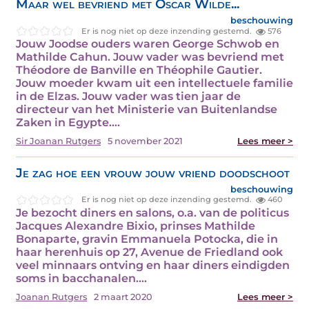
Maar wel bevriend met Oscar Wilde...
beschouwing
Er is nog niet op deze inzending gestemd.
576
Jouw Joodse ouders waren George Schwob en
Mathilde Cahun. Jouw vader was bevriend met
Théodore de Banville en Théophile Gautier.
Jouw moeder kwam uit een intellectuele familie
in de Elzas. Jouw vader was tien jaar de
directeur van het Ministerie van Buitenlandse
Zaken in Egypte.…
Sir Joanan Rutgers
5 november 2021
Lees meer >
Je zag hoe een vrouw jouw vriend doodschoot
beschouwing
Er is nog niet op deze inzending gestemd.
460
Je bezocht diners en salons, o.a. van de politicus
Jacques Alexandre Bixio, prinses Mathilde
Bonaparte, gravin Emmanuela Potocka, die in
haar herenhuis op 27, Avenue de Friedland ook
veel minnaars ontving en haar diners eindigden
soms in bacchanalen.…
Joanan Rutgers
2 maart 2020
Lees meer >