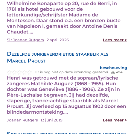
Wilhelmine Bonaparte op 20, rue de Berri, in
1781 als hotel gebouwd voor de
letterkundige/schrijfster Madame de
Montesson. Daar stond o.a. een bronzen buste
van Napoleon I, gemaakt door Antoine Denis
Chaudet.…
Sir Joanan Rutgers
2 april 2026
Lees meer >
Dezelfde junkieverdrietige staarblik als
Marcel Proust
beschouwing
Er is nog niet op deze inzending gestemd.
494
Henri was getrouwd met de sopraan/lyrische
zangeres Mathilde Auguez (1868 - 1955). Hun
dochter was Geneviève (1886 - 1906). Ze zijn in
Père-Lachaise begraven. Jij had dezelfde,
slaperige, trance-achtige staarblik als Marcel
Proust. Jij overleed op 15 augustus 1902 door een
blindedarmontsteking.…
Joanan Rutgers
13 juni 2019
Lees meer >
Socialistisch genie door een groentje verraden