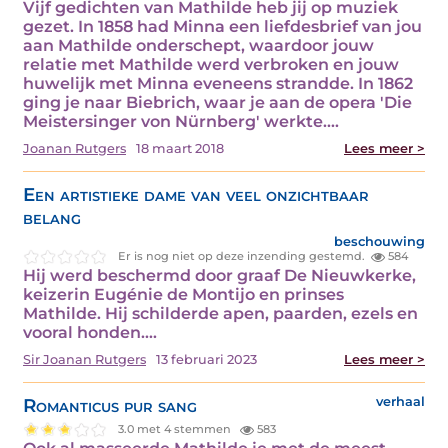
Vijf gedichten van Mathilde heb jij op muziek
gezet. In 1858 had Minna een liefdesbrief van jou
aan Mathilde onderschept, waardoor jouw
relatie met Mathilde werd verbroken en jouw
huwelijk met Minna eveneens strandde. In 1862
ging je naar Biebrich, waar je aan de opera 'Die
Meistersinger von Nürnberg' werkte.…
Joanan Rutgers
18 maart 2018
Lees meer >
Een artistieke dame van veel onzichtbaar
belang
beschouwing
Er is nog niet op deze inzending gestemd.
584
Hij werd beschermd door graaf De Nieuwkerke,
keizerin Eugénie de Montijo en prinses
Mathilde. Hij schilderde apen, paarden, ezels en
vooral honden.…
Sir Joanan Rutgers
13 februari 2023
Lees meer >
Romanticus pur sang
verhaal
3.0 met 4 stemmen
583