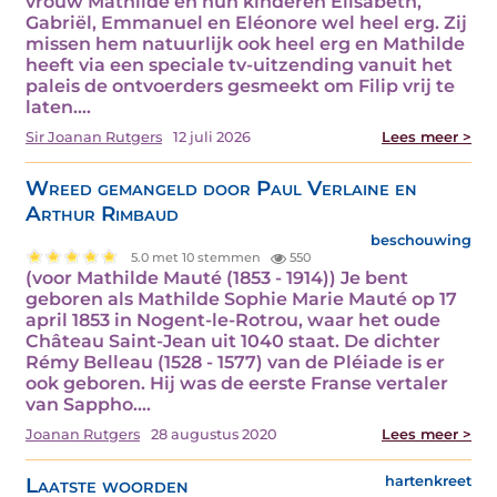
vrouw Mathilde en hun kinderen Elisabeth,
Gabriël, Emmanuel en Eléonore wel heel erg. Zij
missen hem natuurlijk ook heel erg en Mathilde
heeft via een speciale tv-uitzending vanuit het
paleis de ontvoerders gesmeekt om Filip vrij te
laten.…
Sir Joanan Rutgers
12 juli 2026
Lees meer >
Wreed gemangeld door Paul Verlaine en
Arthur Rimbaud
beschouwing
5.0 met 10 stemmen
550
(voor Mathilde Mauté (1853 - 1914)) Je bent
geboren als Mathilde Sophie Marie Mauté op 17
april 1853 in Nogent-le-Rotrou, waar het oude
Château Saint-Jean uit 1040 staat. De dichter
Rémy Belleau (1528 - 1577) van de Pléiade is er
ook geboren. Hij was de eerste Franse vertaler
van Sappho.…
Joanan Rutgers
28 augustus 2020
Lees meer >
Laatste woorden
hartenkreet