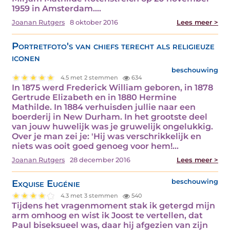
1959 in Amsterdam.…
Joanan Rutgers
8 oktober 2016
Lees meer >
Portretfoto's van chiefs terecht als religieuze
iconen
beschouwing
4.5 met 2 stemmen
634
In 1875 werd Frederick William geboren, in 1878
Gertrude Elizabeth en in 1880 Hermine
Mathilde. In 1884 verhuisden jullie naar een
boerderij in New Durham. In het grootste deel
van jouw huwelijk was je gruwelijk ongelukkig.
Over je man zei je: 'Hij was verschrikkelijk en
niets was ooit goed genoeg voor hem!…
Joanan Rutgers
28 december 2016
Lees meer >
Exquise Eugénie
beschouwing
4.3 met 3 stemmen
540
Tijdens het vragenmoment stak ik getergd mijn
arm omhoog en wist ik Joost te vertellen, dat
Paul biseksueel was, daar hij afgezien van zijn