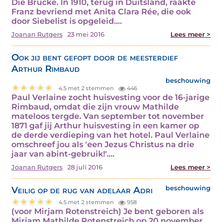
Die Brücke. In 1910, terug in Duitsland, raakte
Franz bevriend met Anita Clara Rée, die ook
door Siebelist is opgeleid.…
Joanan Rutgers
23 mei 2016
Lees meer >
Ook jij bent gefopt door de meesterdief
Arthur Rimbaud
beschouwing
4.5 met 2 stemmen
446
Paul Verlaine zocht huisvesting voor de 16-jarige
Rimbaud, omdat die zijn vrouw Mathilde
mateloos tergde. Van september tot november
1871 gaf jij Arthur huisvesting in een kamer op
de derde verdieping van het hotel. Paul Verlaine
omschreef jou als 'een Jezus Christus na drie
jaar van abint-gebruik!'.…
Joanan Rutgers
28 juli 2016
Lees meer >
Veilig op de rug van adelaar Adri
beschouwing
4.5 met 2 stemmen
958
(voor Mirjam Rotenstreich) Je bent geboren als
Mirjam Mathilde Rotenstreich op 20 november