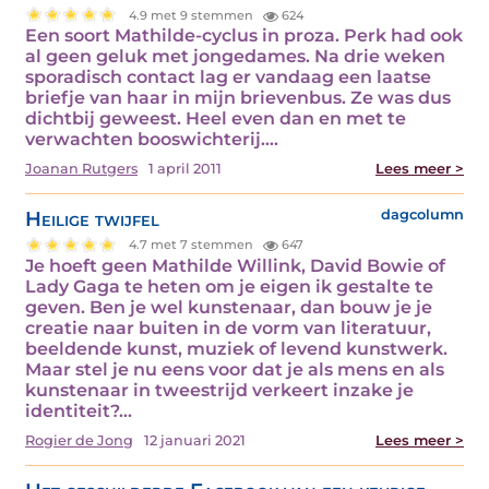
4.9 met 9 stemmen
624
Een soort Mathilde-cyclus in proza. Perk had ook
al geen geluk met jongedames. Na drie weken
sporadisch contact lag er vandaag een laatse
briefje van haar in mijn brievenbus. Ze was dus
dichtbij geweest. Heel even dan en met te
verwachten booswichterij.…
Joanan Rutgers
1 april 2011
Lees meer >
Heilige twijfel
dagcolumn
4.7 met 7 stemmen
647
Je hoeft geen Mathilde Willink, David Bowie of
Lady Gaga te heten om je eigen ik gestalte te
geven. Ben je wel kunstenaar, dan bouw je je
creatie naar buiten in de vorm van literatuur,
beeldende kunst, muziek of levend kunstwerk.
Maar stel je nu eens voor dat je als mens en als
kunstenaar in tweestrijd verkeert inzake je
identiteit?…
Rogier de Jong
12 januari 2021
Lees meer >