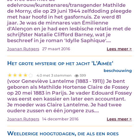
edelvrouw/kunstenares/transgender Mathilde
de Morny, die op 29 juni 1944 zelfdoding pleegde
met haar hoofd in het gasfornuis. Ze werd 81
jaar. Je was de minnares van Émilienne
d'Alençon en je had een lesbische relatie met de
schrijfster Natalie Clifford Barney, wat je
beschreef in je roman 'Idylle Saphique'.…
Joanan Rutgers
27 maart 2016
Lees meer >
Het grote mysterie op het jacht 'L'Aimée'
beschouwing
4.0 met 3 stemmen
599
(voor Geneviève Lantelme (1883 - 1911)) Je bent
geboren als Mathilde Hortense Claire de Fossey
op 20 mei 1883 in Parijs. Je vader Edouard Fossey
was eerst een kassier en later een accountant.
Je moeder was Claire Lantelme. Je had twee
oudere zussen en één jongere zus.…
Joanan Rutgers
14 december 2016
Lees meer >
Weelderige hoogtijdagen, die als een roes