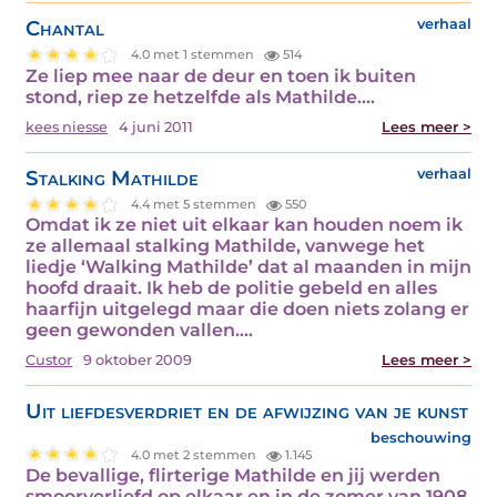
Chantal
verhaal
4.0 met 1 stemmen
514
Ze liep mee naar de deur en toen ik buiten
stond, riep ze hetzelfde als Mathilde.…
kees niesse
4 juni 2011
Lees meer >
Stalking Mathilde
verhaal
4.4 met 5 stemmen
550
Omdat ik ze niet uit elkaar kan houden noem ik
ze allemaal stalking Mathilde, vanwege het
liedje ‘Walking Mathilde’ dat al maanden in mijn
hoofd draait. Ik heb de politie gebeld en alles
haarfijn uitgelegd maar die doen niets zolang er
geen gewonden vallen.…
Custor
9 oktober 2009
Lees meer >
Uit liefdesverdriet en de afwijzing van je kunst
beschouwing
4.0 met 2 stemmen
1.145
De bevallige, flirterige Mathilde en jij werden
smoorverliefd op elkaar en in de zomer van 1908