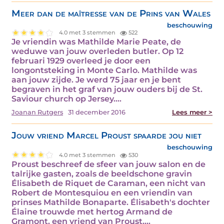
Meer dan de maîtresse van de Prins van Wales
beschouwing
4.0 met 3 stemmen
522
Je vriendin was Mathilde Marie Peate, de
weduwe van jouw overleden butler. Op 12
februari 1929 overleed je door een
longontsteking in Monte Carlo. Mathilde was
aan jouw zijde. Je werd 75 jaar en je bent
begraven in het graf van jouw ouders bij de St.
Saviour church op Jersey.…
Joanan Rutgers
31 december 2016
Lees meer >
Jouw vriend Marcel Proust spaarde jou niet
beschouwing
4.0 met 3 stemmen
530
Proust beschreef de sfeer van jouw salon en de
talrijke gasten, zoals de beeldschone gravin
Élisabeth de Riquet de Caraman, een nicht van
Robert de Montesquiou en een vriendin van
prinses Mathilde Bonaparte. Élisabeth's dochter
Élaine trouwde met hertog Armand de
Gramont, een vriend van Proust.…