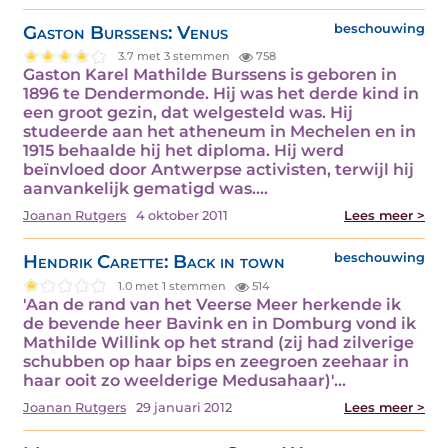
Gaston Burssens: Venus
beschouwing
3.7 met 3 stemmen
758
Gaston Karel Mathilde Burssens is geboren in
1896 te Dendermonde. Hij was het derde kind in
een groot gezin, dat welgesteld was. Hij
studeerde aan het atheneum in Mechelen en in
1915 behaalde hij het diploma. Hij werd
beïnvloed door Antwerpse activisten, terwijl hij
aanvankelijk gematigd was.…
Joanan Rutgers
4 oktober 2011
Lees meer >
Hendrik Carette: Back in town
beschouwing
1.0 met 1 stemmen
514
'Aan de rand van het Veerse Meer herkende ik
de bevende heer Bavink en in Domburg vond ik
Mathilde Willink op het strand (zij had zilverige
schubben op haar bips en zeegroen zeehaar in
haar ooit zo weelderige Medusahaar)'…
Joanan Rutgers
29 januari 2012
Lees meer >