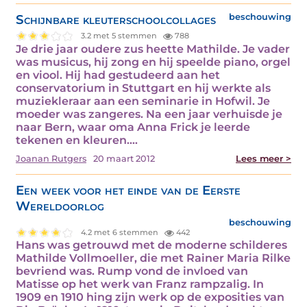
Schijnbare kleuterschoolcollages
beschouwing
3.2 met 5 stemmen
788
Je drie jaar oudere zus heette Mathilde. Je vader
was musicus, hij zong en hij speelde piano, orgel
en viool. Hij had gestudeerd aan het
conservatorium in Stuttgart en hij werkte als
muziekleraar aan een seminarie in Hofwil. Je
moeder was zangeres. Na een jaar verhuisde je
naar Bern, waar oma Anna Frick je leerde
tekenen en kleuren.…
Joanan Rutgers
20 maart 2012
Lees meer >
Een week voor het einde van de Eerste
Wereldoorlog
beschouwing
4.2 met 6 stemmen
442
Hans was getrouwd met de moderne schilderes
Mathilde Vollmoeller, die met Rainer Maria Rilke
bevriend was. Rump vond de invloed van
Matisse op het werk van Franz rampzalig. In
1909 en 1910 hing zijn werk op de exposities van