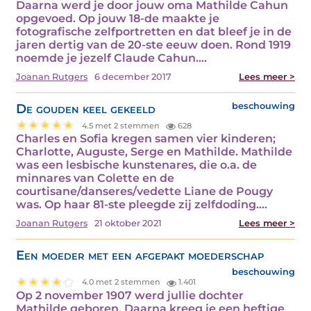
Daarna werd je door jouw oma Mathilde Cahun
opgevoed. Op jouw 18-de maakte je
fotografische zelfportretten en dat bleef je in de
jaren dertig van de 20-ste eeuw doen. Rond 1919
noemde je jezelf Claude Cahun.…
Joanan Rutgers
6 december 2017
Lees meer >
De gouden keel gekeeld
beschouwing
4.5 met 2 stemmen
628
Charles en Sofia kregen samen vier kinderen;
Charlotte, Auguste, Serge en Mathilde. Mathilde
was een lesbische kunstenares, die o.a. de
minnares van Colette en de
courtisane/danseres/vedette Liane de Pougy
was. Op haar 81-ste pleegde zij zelfdoding.…
Joanan Rutgers
21 oktober 2021
Lees meer >
Een moeder met een afgepakt moederschap
beschouwing
4.0 met 2 stemmen
1.401
Op 2 november 1907 werd jullie dochter
Mathilde geboren. Daarna kreeg je een heftige