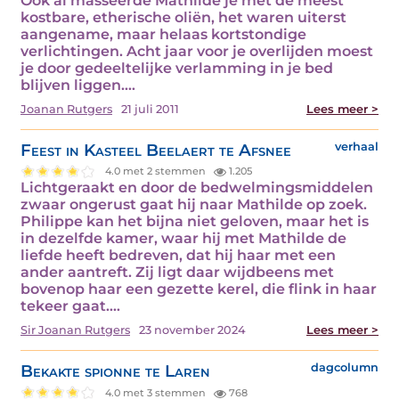
Ook al masseerde Mathilde je met de meest
kostbare, etherische oliën, het waren uiterst
aangename, maar helaas kortstondige
verlichtingen. Acht jaar voor je overlijden moest
je door gedeeltelijke verlamming in je bed
blijven liggen.…
Joanan Rutgers
21 juli 2011
Lees meer >
Feest in Kasteel Beelaert te Afsnee
verhaal
4.0 met 2 stemmen
1.205
Lichtgeraakt en door de bedwelmingsmiddelen
zwaar ongerust gaat hij naar Mathilde op zoek.
Philippe kan het bijna niet geloven, maar het is
in dezelfde kamer, waar hij met Mathilde de
liefde heeft bedreven, dat hij haar met een
ander aantreft. Zij ligt daar wijdbeens met
bovenop haar een gezette kerel, die flink in haar
tekeer gaat.…
Sir Joanan Rutgers
23 november 2024
Lees meer >
Bekakte spionne te Laren
dagcolumn
4.0 met 3 stemmen
768