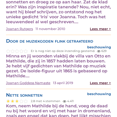
sonnetten en droeg ze op aan haar. Zat de klad
erin? Was zijn inspiratie tanende? Nou, niet echt,
want hij bleef schrijven, zo ontstond nog het
unieke gedicht 'Iris' voor Joanna. Toch was het
leeuwendeel al wel geschreven.…
Joanan Rutgers
11 november 2010
Lees meer >
Door de muziekgoden flink getrakteerd
beschouwing
Er is nog niet op deze inzending gestemd.
629
Minna en jij woonden vlakbij de villa van Otto en
Mathilde, die zij in 1857 hadden laten bouwen.
Je hebt vijf gedichten van Mathilde op muziek
gezet. De Isolde-figuur uit 1865 is gebaseerd op
Mathilde.…
Joanan Goddess Namaste
13 april 2019
Lees meer >
Nette sonnetten
beschouwing
2.8 met 4 stemmen
4.411
Kom, neem Mathilde bij de hand, voeg de daad
nu bij het woord en vrij met haar in dromenland,
zoals een engel dat kan doen, het lijkt misschien