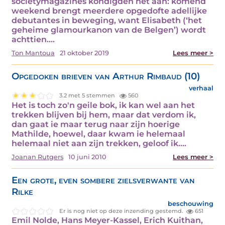
societymagazines kondigden het aan: komend
weekend brengt meerdere opgedofte adellijke
debutantes in beweging, want Elisabeth (‘het
geheime glamourkanon van de Belgen’) wordt
achttien.…
Ton Mantoua
21 oktober 2019
Lees meer >
Opgedoken brieven van Arthur Rimbaud (10)
verhaal
3.2 met 5 stemmen
560
Het is toch zo'n geile bok, ik kan wel aan het
trekken blijven bij hem, maar dat verdom ik,
dan gaat ie maar terug naar zijn hoerige
Mathilde, hoewel, daar kwam ie helemaal
helemaal niet aan zijn trekken, geloof ik.…
Joanan Rutgers
10 juni 2010
Lees meer >
Een grote, even sombere zielsverwante van
Rilke
beschouwing
Er is nog niet op deze inzending gestemd.
651
Emil Nolde, Hans Meyer-Kassel, Erich Kuithan,