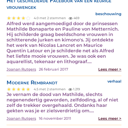
Het geschilderde Facebook van een keurige
vrouwengek
beschouwing
4.0 met 2 stemmen
469
Alfred werd aangemoedigd door de prinsessen
Mathilde Bonaparte en Pauline von Metternich.
Hij schilderde graag beeldschone vrouwen in
schitterende jurken en kimono's. Jij ontdekte
het werk van Nicolas Lancret en Maurice
Quentin Latour en je schilderde net als Alfred
het liefste mooie vrouwen. Je was ook een
aquarellist, tekenaar en lithograaf.…
Joanan Rutgers
26 februari 2017
Lees meer >
Moderne Rembrandt
verhaal
4.5 met 2 stemmen
1.219
Je vernam de dood van Mathilde, slechts
negenendertig geworden, zelfdoding, al of niet
zelf de trekker overgehaald. Ondanks haar
gekten was je er zielsverdrietig om.…
Joanan Rutgers
16 november 2011
Lees meer >