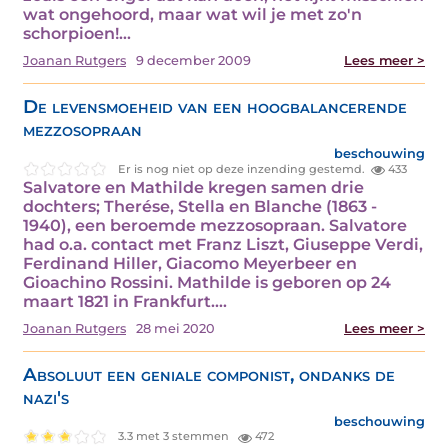
wat ongehoord, maar wat wil je met zo'n
schorpioen!…
Joanan Rutgers
9 december 2009
Lees meer >
De levensmoeheid van een hoogbalancerende
mezzosopraan
beschouwing
Er is nog niet op deze inzending gestemd.
433
Salvatore en Mathilde kregen samen drie
dochters; Therése, Stella en Blanche (1863 -
1940), een beroemde mezzosopraan. Salvatore
had o.a. contact met Franz Liszt, Giuseppe Verdi,
Ferdinand Hiller, Giacomo Meyerbeer en
Gioachino Rossini. Mathilde is geboren op 24
maart 1821 in Frankfurt.…
Joanan Rutgers
28 mei 2020
Lees meer >
Absoluut een geniale componist, ondanks de
nazi's
beschouwing
3.3 met 3 stemmen
472