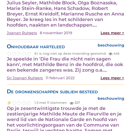
Julius Seyler, Mathilde Block, Olga Boznasska,
Marie Stein-Ranke, Hans Schadow, Robert
Breyer, Ernst Kreidolf, Marianne Rusche en Anna
Beyer. Je kreeg les in het schilderen van
hoofden, naakten en landschappen.…
Joanan Rutgers
8 november 2019
Lees meer >
Onhoudbaar harteleed
beschouwing
Er is nog niet op deze inzending gestemd.
445
Je speelde in 'Die Frau die nicht nein sagen
kann', met Mathilde Benz in de hoofdrol, die ook
een bekende zangeres was. Zij zong o.a.…
Sir Joanan Rutgers
11 februari 2022
Lees meer >
De dronkenschappen subliem besteed
beschouwing
1.3 met 11 stemmen
527
Op je zesentwintigste trouwde je met de
zestienjarige Mathilde Maute de Fleurville en je
werd lid van de Nationale Garde en hoofd van
het voorlichtingsorgaan van de Commune van
Parijs, terwijl je vechten haatte. Samen met