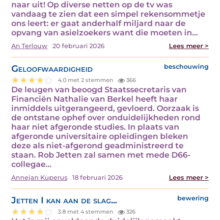
naar uit! Op diverse netten op de tv was
vandaag te zien dat een simpel rekensommetje
ons leert: er gaat anderhalf miljard naar de
opvang van asielzoekers want die moeten in…
An Terlouw
20 februari 2026
Lees meer >
Geloofwaardigheid
beschouwing
4.0 met 2 stemmen
366
De leugen van beoogd Staatssecretaris van
Financiën Nathalie van Berkel heeft haar
inmiddels uitgerangeerd, gevloerd. Oorzaak is
de ontstane ophef over onduidelijkheden rond
haar niet afgeronde studies. In plaats van
afgeronde universitaire opleidingen bleken
deze als niet-afgerond geadministreerd te
staan. Rob Jetten zal samen met mede D66-
collegae…
Annejan Kuperus
18 februari 2026
Lees meer >
Jetten I kan aan de slag...
bewering
3.8 met 4 stemmen
326