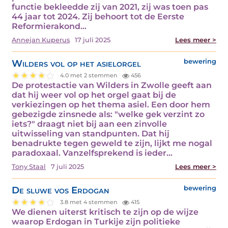
functie bekleedde zij van 2021, zij was toen pas
44 jaar tot 2024. Zij behoort tot de Eerste
Reformierakond…
Annejan Kuperus
17 juli 2025
Lees meer >
Wilders vol op het asielorgel
bewering
4.0 met 2 stemmen
456
De protestactie van Wilders in Zwolle geeft aan
dat hij weer vol op het orgel gaat bij de
verkiezingen op het thema asiel. Een door hem
gebezigde zinsnede als: "welke gek verzint zo
iets?" draagt niet bij aan een zinvolle
uitwisseling van standpunten. Dat hij
benadrukte tegen geweld te zijn, lijkt me nogal
paradoxaal. Vanzelfsprekend is ieder…
Tony Staal
7 juli 2025
Lees meer >
De sluwe vos Erdogan
bewering
3.8 met 4 stemmen
415
We dienen uiterst kritisch te zijn op de wijze
waarop Erdogan in Turkije zijn politieke