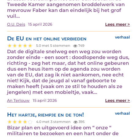
Tweede Kamer aangenomen broddelwerk van
mevrouw Faber kan dan eindelijk bij het grof
vuil…
O.U. Deis
15 april 2026
Lees meer >
De EU en het online verbieden
verhaal
5.0 met 5 stemmen
749
Dat de digitale snelweg een weg zou worden
zonder einde - een soort : doodlopende weg dus,
richting - zeg het maar, dat het online gebeuren
dus een heus item op de agenda zou worden
van de EU, dat zag ik niet aankomen, nee echt
niet! Kijk, dat de jeugd al vanaf geboorte te
maken heeft (vaak om ze stil te houden als ze
jengelen) met een mobieltje, vaak…
An Terlouw
15 april 2026
Lees meer >
Het hartje, riempje en de ton!
verhaal
4.0 met 3 stemmen
395
Bizar plan en uitgevoerd idee om “ onze “
militairen te bezoeken en een hart onder de