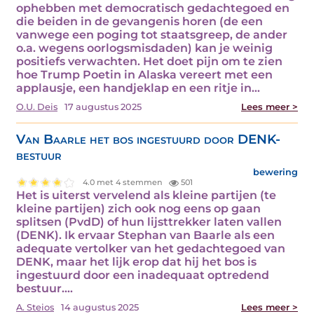
ophebben met democratisch gedachtegoed en
die beiden in de gevangenis horen (de een
vanwege een poging tot staatsgreep, de ander
o.a. wegens oorlogsmisdaden) kan je weinig
positiefs verwachten. Het doet pijn om te zien
hoe Trump Poetin in Alaska vereert met een
applausje, een handjeklap en een ritje in…
O.U. Deis
17 augustus 2025
Lees meer >
Van Baarle het bos ingestuurd door DENK-
bestuur
bewering
4.0 met 4 stemmen
501
Het is uiterst vervelend als kleine partijen (te
kleine partijen) zich ook nog eens op gaan
splitsen (PvdD) of hun lijsttrekker laten vallen
(DENK). Ik ervaar Stephan van Baarle als een
adequate vertolker van het gedachtegoed van
DENK, maar het lijk erop dat hij het bos is
ingestuurd door een inadequaat optredend
bestuur.…
A. Steios
14 augustus 2025
Lees meer >