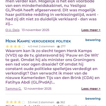
men verder kan. Mogelijk is het een voorbode
van een minderheidskabinet, nu Yesilgoz
GL/PvdA heeft afgeserveerd. Dit was mogelijk
haar politieke redding in verkiezingstijd, want -
had zij dit niet zo duidelijk verklaard - dan was
zij…
O.U. Deis
13 november 2025
Lees meer >
Henk Kamps: verouderde politiek
bewering
4.0 met 2 stemmen
277
Waarom kan ik zo slecht tegen Henk Kamps
(VVD) op de tv, gisteravond bij 'Pauw en De Wit'
te gast. Omdat hij als minister ons Groningers
een rad voor ogen draaide? Of omdat hij
constant oude politieke spelletjes verdedigt en
verkondigt? Dan verwacht ik meer van de
nieuwe Kamerleden Tijs van den Brink (CDA) en
Fatihya Abdi (GL/PvdA)!…
Tammo G.
12 november 2025
Lees meer >
bewering
3.5 met 2 stemmen
362