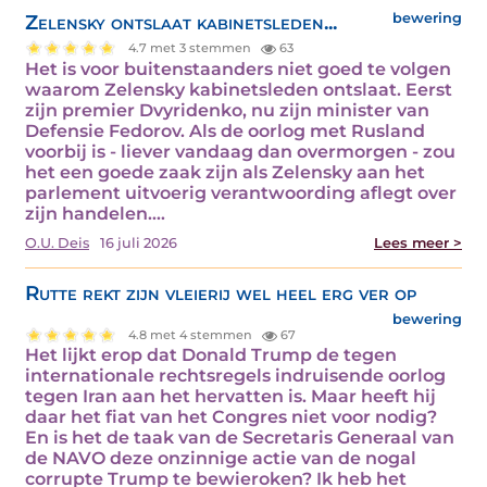
Zelensky ontslaat kabinetsleden...
bewering
4.7 met 3 stemmen
63
Het is voor buitenstaanders niet goed te volgen
waarom Zelensky kabinetsleden ontslaat. Eerst
zijn premier Dvyridenko, nu zijn minister van
Defensie Fedorov. Als de oorlog met Rusland
voorbij is - liever vandaag dan overmorgen - zou
het een goede zaak zijn als Zelensky aan het
parlement uitvoerig verantwoording aflegt over
zijn handelen.…
O.U. Deis
16 juli 2026
Lees meer >
Rutte rekt zijn vleierij wel heel erg ver op
bewering
4.8 met 4 stemmen
67
Het lijkt erop dat Donald Trump de tegen
internationale rechtsregels indruisende oorlog
tegen Iran aan het hervatten is. Maar heeft hij
daar het fiat van het Congres niet voor nodig?
En is het de taak van de Secretaris Generaal van
de NAVO deze onzinnige actie van de nogal
corrupte Trump te bewieroken? Ik heb het