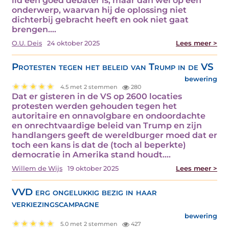
lid een goed debater is, maar dan wel op één
onderwerp, waarvan hij de oplossing niet
dichterbij gebracht heeft en ook niet gaat
brengen.…
O.U. Deis
24 oktober 2025
Lees meer >
Protesten tegen het beleid van Trump in de VS
bewering
4.5 met 2 stemmen
280
Dat er gisteren in de VS op 2600 locaties
protesten werden gehouden tegen het
autoritaire en onnavolgbare en ondoordachte
en onrechtvaardige beleid van Trump en zijn
handlangers geeft de wereldburger moed dat er
toch een kans is dat de (toch al beperkte)
democratie in Amerika stand houdt.…
Willem de Wijs
19 oktober 2025
Lees meer >
VVD erg ongelukkig bezig in haar
verkiezingscampagne
bewering
5.0 met 2 stemmen
427