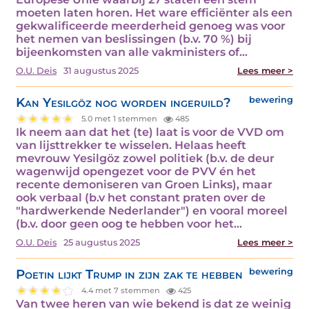
moeten laten horen. Het ware efficiënter als een
gekwalificeerde meerderheid genoeg was voor
het nemen van beslissingen (b.v. 70 %) bij
bijeenkomsten van alle vakministers of…
O.U. Deis
31 augustus 2025
Lees meer >
Kan Yesilgöz nog worden ingeruild?
bewering
5.0 met 1 stemmen
485
Ik neem aan dat het (te) laat is voor de VVD om
van lijsttrekker te wisselen. Helaas heeft
mevrouw Yesilgöz zowel politiek (b.v. de deur
wagenwijd opengezet voor de PVV én het
recente demoniseren van Groen Links), maar
ook verbaal (b.v het constant praten over de
"hardwerkende Nederlander") en vooral moreel
(b.v. door geen oog te hebben voor het…
O.U. Deis
25 augustus 2025
Lees meer >
Poetin lijkt Trump in zijn zak te hebben
bewering
4.4 met 7 stemmen
425
Van twee heren van wie bekend is dat ze weinig