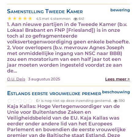
Samenstelling Tweede Kamer
bewering
4.5 met 4 stemmen
641
1. Aan nieuwe partijen in de Tweede Kamer (b.v.
Lokaal Brabant en FNP [Friesland]) is in onze
toch al zo gefragmenteerde
volksvertegenwoordiging geen enkele behoefte.
2. Voor overlopers (b.v. mevrouw Agnes Joseph
met onmiddellijke ingang van NSC naar BBB)
zou een moratorium van een half jaar tot een
jaar moeten worden ingesteld voordat ze aan
de…
O.U. Deis
3 augustus 2025
Lees meer >
Estlands eerste vrouwelijke premier
beschouwing
Er is nog niet op deze inzending gestemd.
590
Kaja Kallas: Hoge Vertegenwoordiger van de
Unie voor Buitenlandse Zaken en
Veiligheidsbeleid van de EU. Kaja Kallas was
eerder onder andere lid van het Europees
Parlement en bovendien de eerste vrouwelijke
premier van de Baltische staat Estland. Deze