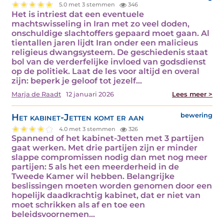
5.0 met 3 stemmen
346
Het is intriest dat een eventuele
machtswisseling in Iran met zo veel doden,
onschuldige slachtoffers gepaard moet gaan. Al
tientallen jaren lijdt Iran onder een malicieus
religieus dwangsysteem. De geschiedenis staat
bol van de verderfelijke invloed van godsdienst
op de politiek. Laat de les voor altijd en overal
zijn: beperk je geloof tot jezelf…
Marja de Raadt
12 januari 2026
Lees meer >
Het kabinet-Jetten komt er aan
bewering
4.0 met 3 stemmen
326
Spannend of het kabinet-Jetten met 3 partijen
gaat werken. Met drie partijen zijn er minder
slappe compromissen nodig dan met nog meer
partijen: 5 als het een meerderheid in de
Tweede Kamer wil hebben. Belangrijke
beslissingen moeten worden genomen door een
hopelijk daadkrachtig kabinet, dat er niet van
moet schrikken als af en toe een
beleidsvoornemen…