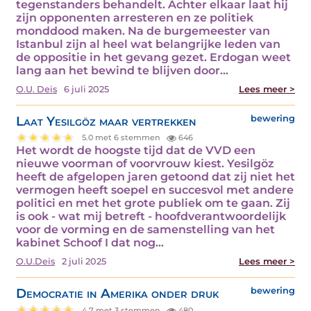
tegenstanders behandelt. Achter elkaar laat hij
zijn opponenten arresteren en ze politiek
monddood maken. Na de burgemeester van
Istanbul zijn al heel wat belangrijke leden van
de oppositie in het gevang gezet. Erdogan weet
lang aan het bewind te blijven door…
O.U. Deis
6 juli 2025
Lees meer >
Laat Yesilgöz maar vertrekken
bewering
5.0 met 6 stemmen
646
Het wordt de hoogste tijd dat de VVD een
nieuwe voorman of voorvrouw kiest. Yesilgöz
heeft de afgelopen jaren getoond dat zij niet het
vermogen heeft soepel en succesvol met andere
politici en met het grote publiek om te gaan. Zij
is ook - wat mij betreft - hoofdverantwoordelijk
voor de vorming en de samenstelling van het
kabinet Schoof I dat nog…
O.U.Deis
2 juli 2025
Lees meer >
Democratie in Amerika onder druk
bewering
4.7 met 3 stemmen
480