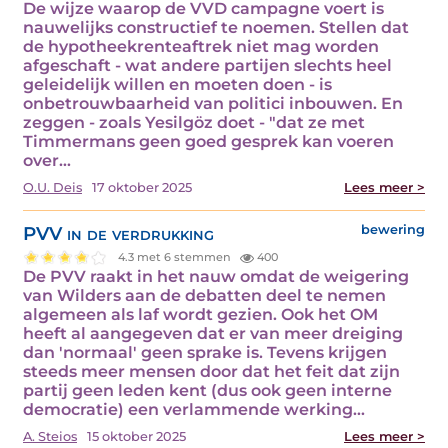
De wijze waarop de VVD campagne voert is
nauwelijks constructief te noemen. Stellen dat
de hypotheekrenteaftrek niet mag worden
afgeschaft - wat andere partijen slechts heel
geleidelijk willen en moeten doen - is
onbetrouwbaarheid van politici inbouwen. En
zeggen - zoals Yesilgöz doet - "dat ze met
Timmermans geen goed gesprek kan voeren
over…
O.U. Deis
17 oktober 2025
Lees meer >
PVV in de verdrukking
bewering
4.3 met 6 stemmen
400
De PVV raakt in het nauw omdat de weigering
van Wilders aan de debatten deel te nemen
algemeen als laf wordt gezien. Ook het OM
heeft al aangegeven dat er van meer dreiging
dan 'normaal' geen sprake is. Tevens krijgen
steeds meer mensen door dat het feit dat zijn
partij geen leden kent (dus ook geen interne
democratie) een verlammende werking…
A. Steios
15 oktober 2025
Lees meer >