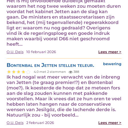
Het is mij onvoldoende duidelijk gemaakt
waarom het nog twee weken zou moeten duren
voordat het kabinet Jetten aan de slag kan
gaan. De ministers en staatssecretarissen zijn
bekend, het (mij tegenvallende) regeerakkoord
ligt er: waarom nu nog gedraald? Overigens
vind ik de regeringsploeg een goede indruk
maken waarbij vooral D66 niet geschroomd
heeft…
O.U. Deis
10 februari 2026
Lees meer >
Bontenbal en Jetten stellen teleur.
bewering
4.0 met 2 stemmen
388
Ik had nogal wat meer verwacht van de inbreng
van Jetten (te graag premier!?) en Bontenbal
(moe?). Ik koesterde de hoop dat ze meteen fors
aan de slag zouden kunnen met pakkende
voorstellen. Maar ik vrees dat ze hun oren te veel
hebben laten hangen naar de conservatieve
wensen van Jesilgöz, die de lachende derde is.
Natuurlijk zou - bij voorbeeld…
O.U. Deis
2 februari 2026
Lees meer >