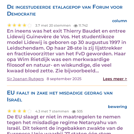
De ingestudeerde etalagepop van Forum voor
Democratie
column
3.7 met 20 stemmen
11.742
En ineens was het exit Thierry Baudet en entree
Lidewij Guinevère de Vos. Het studentikoze
model Lidewij is geboren op 30 augustus 1997 in
Leidschendam. Op haar 28-ste is zij lijsttrekker
en fractievoorzitter van het FvD geworden. Haar
opa Wim Rietdijk was een merkwaardige
filosoof en natuur- en wiskundige, die veel
kwaad bloed zette. Zie bijvoorbeeld…
Sir Joanan Rutgers
8 september 2025
Lees meer >
EU faalt in zake het misdadige gedrag van
Israël
bewering
4.3 met 7 stemmen
505
De EU slaagt er niet in maatregelen te nemen
tegen het misdadige regime Netanyahu van
Israël. Dit tekent de ingebakken zwakte van de
Europese Unie waarbij 27 staten één stem