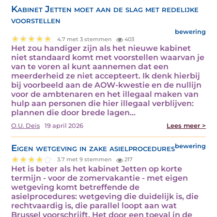
Kabinet Jetten moet aan de slag met redelijke
voorstellen
bewering
4.7 met 3 stemmen
403
Het zou handiger zijn als het nieuwe kabinet
niet standaard komt met voorstellen waarvan je
van te voren al kunt aannemen dat een
meerderheid ze niet accepteert. Ik denk hierbij
bij voorbeeld aan de AOW-kwestie en de nullijn
voor de ambtenaren en het illegaal maken van
hulp aan personen die hier illegaal verblijven:
plannen die door brede lagen…
O.U. Deis
19 april 2026
Lees meer >
Eigen wetgeving in zake asielprocedures
bewering
3.7 met 9 stemmen
217
Het is beter als het kabinet Jetten op korte
termijn - voor de zomervakantie - met eigen
wetgeving komt betreffende de
asielprocedures: wetgeving die duidelijk is, die
rechtvaardig is, die parallel loopt aan wat
Brussel voorschrijft. Het door een toeval in de