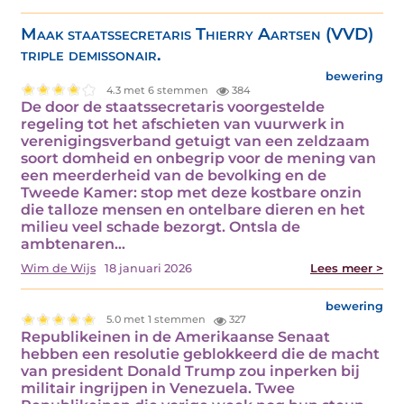
Maak staatssecretaris Thierry Aartsen (VVD)
triple demissonair.
bewering
4.3 met 6 stemmen
384
De door de staatssecretaris voorgestelde
regeling tot het afschieten van vuurwerk in
verenigingsverband getuigt van een zeldzaam
soort domheid en onbegrip voor de mening van
een meerderheid van de bevolking en de
Tweede Kamer: stop met deze kostbare onzin
die talloze mensen en ontelbare dieren en het
milieu veel schade bezorgt. Ontsla de
ambtenaren…
Wim de Wijs
18 januari 2026
Lees meer >
bewering
5.0 met 1 stemmen
327
Republikeinen in de Amerikaanse Senaat
hebben een resolutie geblokkeerd die de macht
van president Donald Trump zou inperken bij
militair ingrijpen in Venezuela. Twee