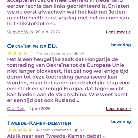
accepteren dat de meerderheid in Nederland
eerder rechts dan links georiënteerd is. En laten
we nu eerst afwachten wat het kabinet Jetten
in petto heeft: eerst vrijdag met het openen van
het stikstofslot en…
Wim de Wijs
20 juni 2026
Lees meer >
Oekraïne en de EU.
bewering
4.0 met 3 stemmen
181
Het is een heugelijke zaak dat Hongarije de
toetreding van Oekraïne tot de Europese Unie
niet langer blokkeert. Het zal nog wel enige tijd
duren tot deze toetreding gerealiseerd kan
worden, maar het is een noodzakelijke stap voor
een sterk en verenigd Europa, dat tegenwicht
kan bieden aan de VS en China. Wie weet komt
er een tijd dat ook Rusland…
O.U. Deis
4 juni 2026
Lees meer >
Tweede-Kamer-debatten
bewering
4.8 met 5 stemmen
173
Als ik naar een Tweede-Kamer-debat -