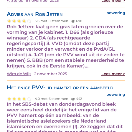
A. Steios
6 november 2025
Lees meer >
Advies aan Rob Jetten
bewering
3.6 met 11 stemmen
698
Rob Jetten: laat geen gras laten groeien over de
vorming van je kabinet. 1. D66 (als glorieuze
winnaar) 2. CDA (als rechtgeaarde
regeringspartij) 3. VVD (omdat deze partij
minder verloor dan verwacht en de PvdA/GL
uitsloot) 4. Ja21 (om de PVV wind uit de zeilen te
nemen) 5. BBB (om een stabiele meerderheid te
krijgen, ook in de Eerste Kamer).…
Wim de Wijs
2 november 2025
Lees meer >
Het enige PVV-lid hamert op één aambeeld
bewering
4.0 met 6 stemmen
442
In het SBS-debat van donderdagavond bleek
weer eens heel duidelijk: het enige lid van de
PVV hamert op één aambeeld: van de
islamietische asielzoekers die Nederland
islamiseren en overnemen (!). Ze zeggen dat dit