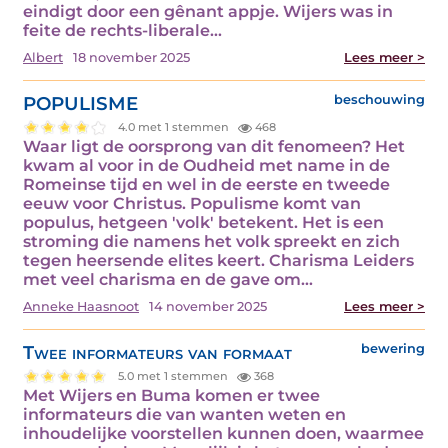
eindigt door een gênant appje. Wijers was in
feite de rechts-liberale…
Albert
18 november 2025
Lees meer >
POPULISME
beschouwing
4.0 met 1 stemmen
468
Waar ligt de oorsprong van dit fenomeen? Het
kwam al voor in de Oudheid met name in de
Romeinse tijd en wel in de eerste en tweede
eeuw voor Christus. Populisme komt van
populus, hetgeen 'volk' betekent. Het is een
stroming die namens het volk spreekt en zich
tegen heersende elites keert. Charisma Leiders
met veel charisma en de gave om…
Anneke Haasnoot
14 november 2025
Lees meer >
Twee informateurs van formaat
bewering
5.0 met 1 stemmen
368
Met Wijers en Buma komen er twee
informateurs die van wanten weten en
inhoudelijke voorstellen kunnen doen, waarmee