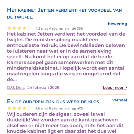
Het kabinet Jetten verdient het voordeel van
de twijfel.
bewering
4.2 met 4 stemmen
366
Het kabinet Jetten verdient het voordeel van de
twijfel. De ministersploeg maakt een
enthousiaste indruk. De bewindslieden beloven
te luisteren naar wat er in de samenleving
speelt. Nu komt het er op aan dat de beide
Kamers soepel gaan samenwerken met dit
minderheidskabinet. Hopelijk wordt een aantal
maatregelen langs die weg zo omgeturnd dat
de…
O.U. Deis
24 februari 2026
Lees meer >
En de ouderen zijn dus weer de klos
verhaal
3.6 met 8 stemmen
405
Wij ouderen zijn de sigaar, zoveel is wel
duidelijk! We worden aan de kant geschoven
alsof we er niet meer toe doen, mits het aan dit
knudde kabinet ligt en daar ziet het dus wel