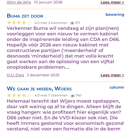
Wim de Wijs
10 januari 2026
Lees meer >
Buma zet door
bewering
4.0 met 3 stemmen
371
Verkenner Buma wil vandaag al zijn plan(nen)
voorleggen voor een nieuw te vormen kabinet
onder de inspirerende leiding van CDA en D66.
Hopelijk vóór 2026 een nieuw kabinet met
constructieve partijen ('meerderheid' of
desnoods 'minderheid') dat met volle kracht
gaat werken aan de oplossing van een vijftal
onoplosbare problemen.…
O.U. Deis
2 december 2025
Lees meer >
We gaan je missen, Wijers
column
4.0 met 7 stemmen
740
Helemaal terecht dat Wijers moest opstappen,
daar valt weinig op af te dingen. Alleen blijft de
vraag hangen: wie profiteert hier eigenlijk van?
D66 zeker niet. En de VVD-kiezer ook niet. Die
heeft immers gestemd voor economisch gezond
verstand, niet voor een formatie die in de berm