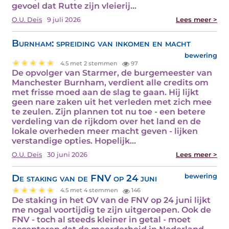
gevoel dat Rutte zijn vleierij…
O.U. Deis
9 juli 2026
Lees meer >
Burnham: spreiding van inkomen en macht
bewering
4.5 met 2 stemmen
97
De opvolger van Starmer, de burgemeester van
Manchester Burnham, verdient alle credits om
met frisse moed aan de slag te gaan. Hij lijkt
geen nare zaken uit het verleden met zich mee
te zeulen. Zijn plannen tot nu toe - een betere
verdeling van de rijkdom over het land en de
lokale overheden meer macht geven - lijken
verstandige opties. Hopelijk…
O.U. Deis
30 juni 2026
Lees meer >
De staking van de FNV op 24 juni
bewering
4.5 met 4 stemmen
146
De staking in het OV van de FNV op 24 juni lijkt
me nogal voortijdig te zijn uitgeroepen. Ook de
FNV - toch al steeds kleiner in getal - moet