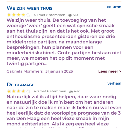
We zijn weer thuis
column
4.1 met 8 stemmen
510
We zijn weer thuis. De toevoeging van het
woordje ‘weer’ geeft een wat cynische smaak
aan het thuis zijn, en dat is het ook. Met groot
enthousiasme presenteerden gisteren de drie
middelgrote partijen, na maandenlange
besprekingen, hun plannen voor een
minderheidskabinet. Grote partijen bestaan niet
meer, we moeten het op dit moment met
twintig partijen…
Gabriëla Mommers
31 januari 2026
Lees meer >
De blamage
verhaal
4.0 met 6 stemmen
492
Natuurlijk zal ik altijd helpen, daar waar nodig
en natuurlijk doe ik m’n best om het anderen
naar de zin te maken maar ik beken nu wel even
heel eerlijk dat: de voorlopige prognose van de 3
van Den Haag een heel vieze smaak in mijn
mond achterlaten. Als ik zeg een heel vieze