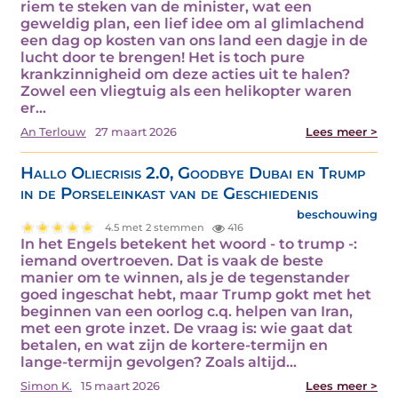
riem te steken van de minister, wat een
geweldig plan, een lief idee om al glimlachend
een dag op kosten van ons land een dagje in de
lucht door te brengen! Het is toch pure
krankzinnigheid om deze acties uit te halen?
Zowel een vliegtuig als een helikopter waren
er…
An Terlouw
27 maart 2026
Lees meer >
Hallo Oliecrisis 2.0, Goodbye Dubai en Trump
in de Porseleinkast van de Geschiedenis
beschouwing
4.5 met 2 stemmen
416
In het Engels betekent het woord - to trump -:
iemand overtroeven. Dat is vaak de beste
manier om te winnen, als je de tegenstander
goed ingeschat hebt, maar Trump gokt met het
beginnen van een oorlog c.q. helpen van Iran,
met een grote inzet. De vraag is: wie gaat dat
betalen, en wat zijn de kortere-termijn en
lange-termijn gevolgen? Zoals altijd…
Simon K.
15 maart 2026
Lees meer >