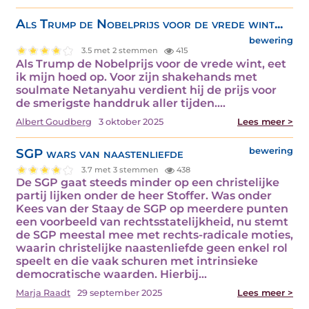
Als Trump de Nobelprijs voor de vrede wint...
bewering
3.5 met 2 stemmen
415
Als Trump de Nobelprijs voor de vrede wint, eet
ik mijn hoed op. Voor zijn shakehands met
soulmate Netanyahu verdient hij de prijs voor
de smerigste handdruk aller tijden.…
Albert Goudberg
3 oktober 2025
Lees meer >
SGP wars van naastenliefde
bewering
3.7 met 3 stemmen
438
De SGP gaat steeds minder op een christelijke
partij lijken onder de heer Stoffer. Was onder
Kees van der Staay de SGP op meerdere punten
een voorbeeld van rechtsstatelijkheid, nu stemt
de SGP meestal mee met rechts-radicale moties,
waarin christelijke naastenliefde geen enkel rol
speelt en die vaak schuren met intrinsieke
democratische waarden. Hierbij…
Marja Raadt
29 september 2025
Lees meer >