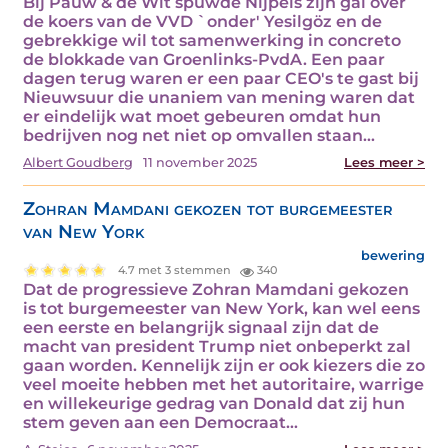
Bij Pauw & de Wit spuwde Nijpels zijn gal over
de koers van de VVD `onder' Yesilgöz en de
gebrekkige wil tot samenwerking in concreto
de blokkade van Groenlinks-PvdA. Een paar
dagen terug waren er een paar CEO's te gast bij
Nieuwsuur die unaniem van mening waren dat
er eindelijk wat moet gebeuren omdat hun
bedrijven nog net niet op omvallen staan…
Albert Goudberg
11 november 2025
Lees meer >
Zohran Mamdani gekozen tot burgemeester
van New York
bewering
4.7 met 3 stemmen
340
Dat de progressieve Zohran Mamdani gekozen
is tot burgemeester van New York, kan wel eens
een eerste en belangrijk signaal zijn dat de
macht van president Trump niet onbeperkt zal
gaan worden. Kennelijk zijn er ook kiezers die zo
veel moeite hebben met het autoritaire, warrige
en willekeurige gedrag van Donald dat zij hun
stem geven aan een Democraat…