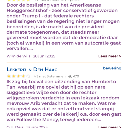
Door de beslissing van het Amerikaanse
Hooggerechtshof - zeer conservatief geworden
onder Trump I - dat federale rechters
beslissingen van de regering niet langer mogen
beoordelen, is de macht van de president
dermate toegenomen, dat steeds meer
gevreesd moet worden dat de democratie daar
(toch al wankel) in een vorm van autocratie gaat
vervallen.…
Wim de Wijs
28 juni 2025
Lees meer >
Lekkerij in Den Haag
bewering
4.3 met 3 stemmen
470
Ik zag bij toeval een uitzending van Humberto
Tan, waarbij me opviel dat hij op een nare,
suggestieve wijze een door de rechter
vrijgesproken verdachte in een lekzaak rondom
mevrouw Arib verdacht zat te maken. Wat me
ook opviel was dat er ontzettend veel stampij
werd gemaakt over de lekkerij o.a. door een gast
van Follow the Money, terwijl iedereen…
O.U. Deis
13 juni 2025
Lees meer >