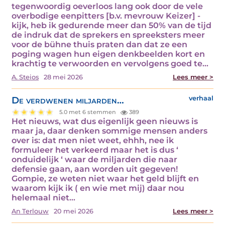
tegenwoordig oeverloos lang ook door de vele
overbodige eenpitters [b.v. mevrouw Keizer] -
kijk, heb ik gedurende meer dan 50% van de tijd
de indruk dat de sprekers en spreeksters meer
voor de bühne thuis praten dan dat ze een
poging wagen hun eigen denkbeelden kort en
krachtig te verwoorden en vervolgens goed te…
A. Steios
28 mei 2026
Lees meer >
De verdwenen miljarden…
verhaal
5.0 met 6 stemmen
389
Het nieuws, wat dus eigenlijk geen nieuws is
maar ja, daar denken sommige mensen anders
over is: dat men niet weet, ehhh, nee ik
formuleer het verkeerd maar het is dus ‘
onduidelijk ‘ waar de miljarden die naar
defensie gaan, aan worden uit gegeven!
Gompie, ze weten niet waar het geld blijft en
waarom kijk ik ( en wie met mij) daar nou
helemaal niet…
An Terlouw
20 mei 2026
Lees meer >