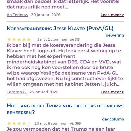
smaak dan bedoel ik dat letterlijk. Het voorstel
dat natuurlijk nog moet…
An Terlouw
30 januari 2026
Lees meer >
Koersverandering Jesse Klaver (PvdA/GL)
bewering
4.5 met 2 stemmen
315
Ik ben blij met de koersverandering die Jesse
Klaver heeft ingezet. Hij leek eerst weinig op te
hebben met het experiment
minderheidskabinet van D66, CDA en VVD, wat
ik me ook nog kon voorstellen door de brute
wijze waarop Yesilgöz deelname van PvdA-GL
bot had afgewezen. Nu hij constructiever lijkt te
willen omgaan met het kabinet Jetten I, juich…
Tammo G.
23 januari 2026
Lees meer >
Hoe lang blijft Trump nog dagelijks het nieuws
beheersen?
dagcolumn
3.9 met 8 stemmen
389
Je zou vermoeden dat het Trump na een jaar