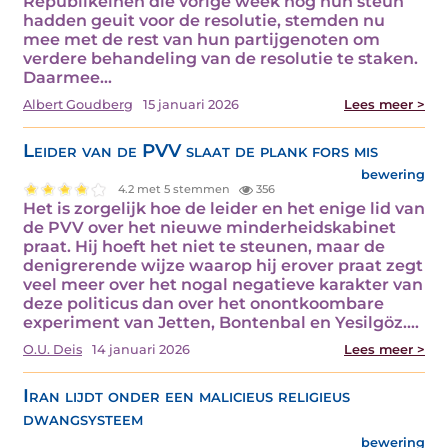
Republikeinen die vorige week nog hun steun
hadden geuit voor de resolutie, stemden nu
mee met de rest van hun partijgenoten om
verdere behandeling van de resolutie te staken.
Daarmee…
Albert Goudberg
15 januari 2026
Lees meer >
Leider van de PVV slaat de plank fors mis
bewering
4.2 met 5 stemmen
356
Het is zorgelijk hoe de leider en het enige lid van
de PVV over het nieuwe minderheidskabinet
praat. Hij hoeft het niet te steunen, maar de
denigrerende wijze waarop hij erover praat zegt
veel meer over het nogal negatieve karakter van
deze politicus dan over het onontkoombare
experiment van Jetten, Bontenbal en Yesilgöz.…
O.U. Deis
14 januari 2026
Lees meer >
Iran lijdt onder een malicieus religieus
dwangsysteem
bewering