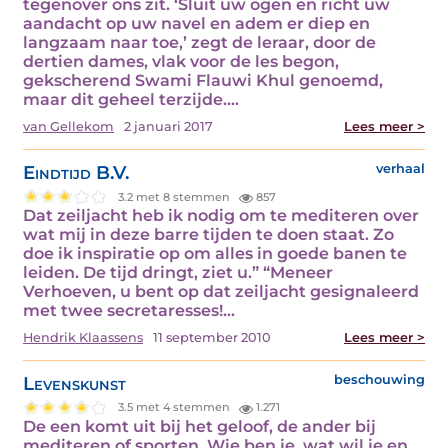
tegenover ons zit. ‘Sluit uw ogen en richt uw
aandacht op uw navel en adem er diep en
langzaam naar toe,’ zegt de leraar, door de
dertien dames, vlak voor de les begon,
gekscherend Swami Flauwi Khul genoemd,
maar dit geheel terzijde.…
van Gellekom
2 januari 2017
Lees meer >
Eindtijd B.V.
verhaal
3.2 met 8 stemmen
857
Dat zeiljacht heb ik nodig om te mediteren over
wat mij in deze barre tijden te doen staat. Zo
doe ik inspiratie op om alles in goede banen te
leiden. De tijd dringt, ziet u.” “Meneer
Verhoeven, u bent op dat zeiljacht gesignaleerd
met twee secretaresses!…
Hendrik Klaassens
11 september 2010
Lees meer >
Levenskunst
beschouwing
3.5 met 4 stemmen
1.271
De een komt uit bij het geloof, de ander bij
mediteren of sporten. Wie ben je, wat wil je en