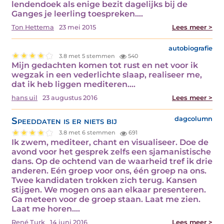
lendendoek als enige bezit dagelijks bij de
Ganges je leerling toespreken.…
Ton Hettema
23 mei 2015
Lees meer >
autobiografie
3.8 met 5 stemmen
540
Mijn gedachten komen tot rust en net voor ik
wegzak in een vederlichte slaap, realiseer me,
dat ik heb liggen mediteren.…
hans uil
23 augustus 2016
Lees meer >
Speeddaten is er niets bij
dagcolumn
3.8 met 6 stemmen
691
Ik zwem, mediteer, chant en visualiseer. Doe de
avond voor het gesprek zelfs een sjamanistische
dans. Op de ochtend van de waarheid tref ik drie
anderen. Eén groep voor ons, één groep na ons.
Twee kandidaten trokken zich terug. Kansen
stijgen. We mogen ons aan elkaar presenteren.
Ga meteen voor de groep staan. Laat me zien.
Laat me horen.…
René Turk
14 juni 2016
Lees meer >