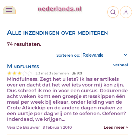
Alle inzendingen over mediteren
74 resultaten.
Sorteren op:
Mindfulness
verhaal
3.3 met 3 stemmen
921
Mindfulness. Zegt het u iets? Ik las er artikels
over en dacht dat het wel iets voor mij kon zijn.
Dus schreef ik me in voor een cursus. Gedurende
acht weken komt een groepje stresskippen één
maal per week bij elkaar, onder leiding van de
Grote Afkickkip en de andere dagen maken ze
een uurtje per dag vrij om te oefenen. Oefenen?
Inderdaad, we krijgen…
Vera De Brauwer
9 februari 2010
Lees meer >