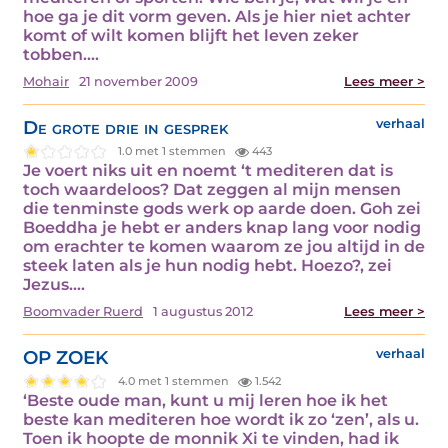
hoe ga je dit vorm geven. Als je hier niet achter
komt of wilt komen blijft het leven zeker
tobben.…
Mohair
21 november 2009
Lees meer >
De grote drie in gesprek
verhaal
1.0 met 1 stemmen
443
Je voert niks uit en noemt ‘t mediteren dat is
toch waardeloos? Dat zeggen al mijn mensen
die tenminste gods werk op aarde doen. Goh zei
Boeddha je hebt er anders knap lang voor nodig
om erachter te komen waarom ze jou altijd in de
steek laten als je hun nodig hebt. Hoezo?, zei
Jezus.…
Boomvader Ruerd
1 augustus 2012
Lees meer >
OP ZOEK
verhaal
4.0 met 1 stemmen
1.542
‘Beste oude man, kunt u mij leren hoe ik het
beste kan mediteren hoe wordt ik zo ‘zen’, als u.
Toen ik hoopte de monnik Xi te vinden, had ik