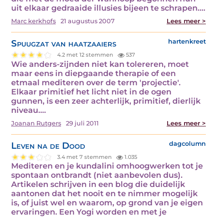
uit elkaar gedraaide illusies bijeen te schrapen.…
Marc kerkhofs
21 augustus 2007
Lees meer >
Spuugzat van haatzaaiers
hartenkreet
4.2 met 12 stemmen
537
Wie anders-zijnden niet kan tolereren, moet
maar eens in diepgaande therapie of een
etmaal mediteren over de term 'projectie'.
Elkaar primitief het licht niet in de ogen
gunnen, is een zeer achterlijk, primitief, dierlijk
niveau.…
Joanan Rutgers
29 juli 2011
Lees meer >
Leven na de Dood
dagcolumn
3.4 met 7 stemmen
1.035
Mediteren en je kundalini omhoogwerken tot je
spontaan ontbrandt (niet aanbevolen dus).
Artikelen schrijven in een blog die duidelijk
aantonen dat het nooit en te nimmer mogelijk
is, of juist wel en waarom, op grond van je eigen
ervaringen. Een Yogi worden en met je