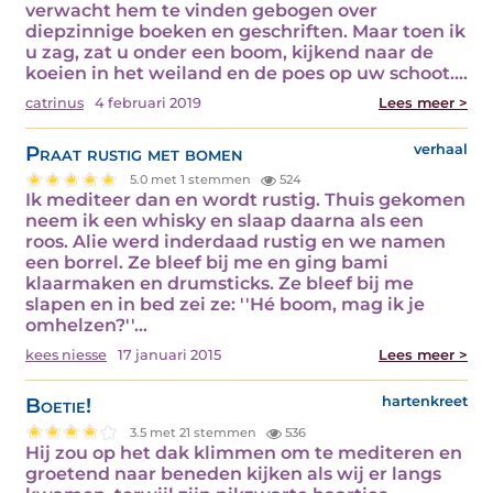
verwacht hem te vinden gebogen over
diepzinnige boeken en geschriften. Maar toen ik
u zag, zat u onder een boom, kijkend naar de
koeien in het weiland en de poes op uw schoot.…
catrinus
4 februari 2019
Lees meer >
Praat rustig met bomen
verhaal
5.0 met 1 stemmen
524
Ik mediteer dan en wordt rustig. Thuis gekomen
neem ik een whisky en slaap daarna als een
roos. Alie werd inderdaad rustig en we namen
een borrel. Ze bleef bij me en ging bami
klaarmaken en drumsticks. Ze bleef bij me
slapen en in bed zei ze: ''Hé boom, mag ik je
omhelzen?''…
kees niesse
17 januari 2015
Lees meer >
Boetie!
hartenkreet
3.5 met 21 stemmen
536
Hij zou op het dak klimmen om te mediteren en
groetend naar beneden kijken als wij er langs