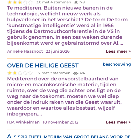
3.0 met 4 stemmen
178
Te mediteren. Buiten nieuwe banen in de
technologie, wellicht nieuw werk als
hulpverlener in het verschiet? De term De term
'kunstmatige intelligentie' werd al in 1956
tijdens de Dartmouthconferentie in de VS in
gebruik genomen. In een zes weken durende
bijeenkomst werd er gebrainstormd over AI.…
Anneke Haasnoot
23 juni 2026
Lees meer >
OVER DE HEILIGE GEEST
beschouwing
1.7 met 7 stemmen
824
Mediterend over de onvoorstelbaarheid van
micro- en macrokosmische materie, tijd en
ruimte, over de weg die achter ons ligt en de
weg naar de toekomst, moeten we wel diep
onder de indruk raken van die Geest waaruit,
waardoor en waartoe alles bestaat, wijzelf
inbegrepen.…
H.P. Winkelman
18 november 2012
Lees meer >
Als spiritueel medium van groot belang voor de