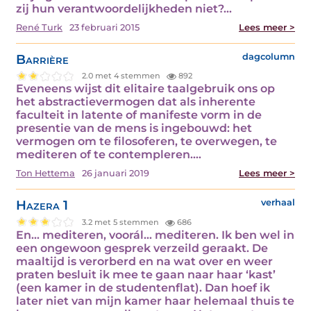
zij hun verantwoordelijkheden niet?…
René Turk
23 februari 2015
Lees meer >
Barrière
dagcolumn
2.0 met 4 stemmen
892
Eveneens wijst dit elitaire taalgebruik ons op
het abstractievermogen dat als inherente
faculteit in latente of manifeste vorm in de
presentie van de mens is ingebouwd: het
vermogen om te filosoferen, te overwegen, te
mediteren of te contempleren.…
Ton Hettema
26 januari 2019
Lees meer >
Hazera 1
verhaal
3.2 met 5 stemmen
686
En... mediteren, voorál... mediteren. Ik ben wel in
een ongewoon gesprek verzeild geraakt. De
maaltijd is verorberd en na wat over en weer
praten besluit ik mee te gaan naar haar ‘kast’
(een kamer in de studentenflat). Dan hoef ik
later niet van mijn kamer haar helemaal thuis te