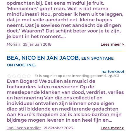
opdrachten bij. Eet eens mindful je fruit.
‘Mondvolnes’ grapt man. Wat is dat mama,
mindfulness? Nou, probeer ik hem uit te leggen,
dat je met volle aandacht eet, kleine hapjes
neemt. Dat je sowieso met aandacht de dingen
doet.’ Waarom? Dat schijnt beter voor je te zijn,
je bent in het moment.…
Mohair
29 januari 2018
Lees meer >
BEA, NICO EN JAN JACOB, een spontane
ontmoeting.
hartenkreet
Er is nog niet op deze inzending gestemd.
503
Evan Bogerd We zullen als musici de
toehoorders laten meevoeren Op de
meeslepende klanken van dood, verdriet, verlies
en herinnering Van die ons collectief en
individueel ontvallen zijn Binnen onze eigen
diep stil biddende en mediterende gedachten
Aan Fauré’s Requiem zal ik als bas-bariton mijn
bijdrage mogen leveren In een heel fijn en…
Jan Jacob Krediet
21 oktober 2023
Lees meer >