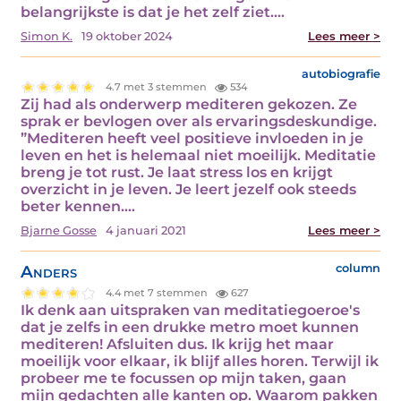
belangrijkste is dat je het zelf ziet.…
Simon K.
19 oktober 2024
Lees meer >
autobiografie
4.7 met 3 stemmen
534
Zij had als onderwerp mediteren gekozen. Ze
sprak er bevlogen over als ervaringsdeskundige.
”Mediteren heeft veel positieve invloeden in je
leven en het is helemaal niet moeilijk. Meditatie
breng je tot rust. Je laat stress los en krijgt
overzicht in je leven. Je leert jezelf ook steeds
beter kennen.…
Bjarne Gosse
4 januari 2021
Lees meer >
Anders
column
4.4 met 7 stemmen
627
Ik denk aan uitspraken van meditatiegoeroe's
dat je zelfs in een drukke metro moet kunnen
mediteren! Afsluiten dus. Ik krijg het maar
moeilijk voor elkaar, ik blijf alles horen. Terwijl ik
probeer me te focussen op mijn taken, gaan
mijn gedachten alle kanten op. Waarom pakken