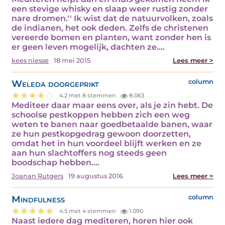
een stevige whisky en slaap weer rustig zonder
nare dromen.'' Ik wist dat de natuurvolken, zoals
de indianen, het ook deden. Zelfs de christenen
vereerde bomen en planten, want zonder hen is
er geen leven mogelijk, dachten ze.…
kees niesse
18 mei 2015
Lees meer >
Weleda doorgeprikt
column
4.2 met 8 stemmen
8.063
Mediteer daar maar eens over, als je zin hebt. De
schoolse pestkoppen hebben zich een weg
weten te banen naar goedbetaalde banen, waar
ze hun pestkopgedrag gewoon doorzetten,
omdat het in hun voordeel blijft werken en ze
aan hun slachtoffers nog steeds geen
boodschap hebben.…
Joanan Rutgers
19 augustus 2016
Lees meer >
Mindfulness
column
4.5 met 4 stemmen
1.090
Naast iedere dag mediteren, horen hier ook