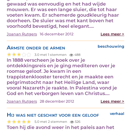
gewaad was eenvoudig en het had wijde
mouwen. Er was een lange sluier, die tot haar
voeten kwam. Er schemerde goudkleurig haar
doorheen. De sluier was met kant boven het
voorhoofd bevestigd, heel elegant.…
Joanan Rutgers
16 december 2012
Lees meer >
Armste onder de armen
beschouwing
3.0 met 1 stemmen
488
In 1888 verscheen je boek over je
ontdekkingsreis en je ging mediteren over je
roomse geloof. Je kwam in een
trappistenklooster terecht en je maakte een
pelgrimstocht naar het Heilige Land, waar
vooral Nazareth je raakte. In Palestina vond je
God en het verborgen leven van Christus.…
Joanan Rutgers
28 december 2012
Lees meer >
Hij was niet geschikt voor een geloof
verhaal
5.0 met 2 stemmen
526
Toen hij die avond weer in het paleis aan het