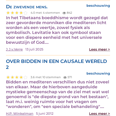
De zwevende mens.
beschouwing
4.0 met 4 stemmen
842
In het Tibetaans boeddhisme wordt gezegd dat
zeer gevorderde monniken die mediteren licht
worden als een veertje, zowel fysiek als
symbolisch. Levitatie kan ook symbool staan
voor een diepere eenheid met het universele
bewustzijn of God.…
J.J.v.Verre
13 juli 2025
Lees meer >
OVER BIDDEN IN EEN CAUSALE WERELD
2
beschouwing
3.6 met 10 stemmen
571
Bidden en mediteren verschillen dus niet zoveel
van elkaar. Maar de hierboven aangeduide
mystieke gemeenschap van de ziel met wat wel
genoemd is "de diepste grond van het bestaan",
laat m.i. weinig ruimte voor het vragen om
"wonderen", om "een speciale behandeling".…
H.P. Winkelman
5 juni 2012
Lees meer >