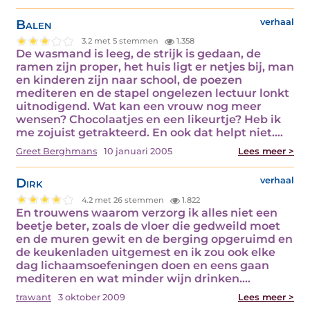
Balen
verhaal
3.2 met 5 stemmen
1.358
De wasmand is leeg, de strijk is gedaan, de
ramen zijn proper, het huis ligt er netjes bij, man
en kinderen zijn naar school, de poezen
mediteren en de stapel ongelezen lectuur lonkt
uitnodigend. Wat kan een vrouw nog meer
wensen? Chocolaatjes en een likeurtje? Heb ik
me zojuist getrakteerd. En ook dat helpt niet.…
Greet Berghmans
10 januari 2005
Lees meer >
Dirk
verhaal
4.2 met 26 stemmen
1.822
En trouwens waarom verzorg ik alles niet een
beetje beter, zoals de vloer die gedweild moet
en de muren gewit en de berging opgeruimd en
de keukenladen uitgemest en ik zou ook elke
dag lichaamsoefeningen doen en eens gaan
mediteren en wat minder wijn drinken.…
trawant
3 oktober 2009
Lees meer >