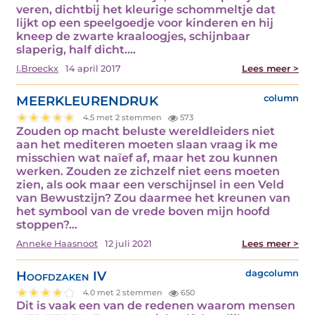
veren, dichtbij het kleurige schommeltje dat
lijkt op een speelgoedje voor kinderen en hij
kneep de zwarte kraaloogjes, schijnbaar
slaperig, half dicht.…
I.Broeckx
14 april 2017
Lees meer >
MEERKLEURENDRUK
column
4.5 met 2 stemmen
573
Zouden op macht beluste wereldleiders niet
aan het mediteren moeten slaan vraag ik me
misschien wat naïef af, maar het zou kunnen
werken. Zouden ze zichzelf niet eens moeten
zien, als ook maar een verschijnsel in een Veld
van Bewustzijn? Zou daarmee het kreunen van
het symbool van de vrede boven mijn hoofd
stoppen?…
Anneke Haasnoot
12 juli 2021
Lees meer >
Hoofdzaken IV
dagcolumn
4.0 met 2 stemmen
650
Dit is vaak een van de redenen waarom mensen