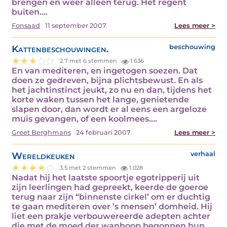
brengen en weer alleen terug. Het regent
buiten.…
Fonsaad
11 september 2007
Lees meer >
Kattenbeschouwingen.
beschouwing
2.7 met 6 stemmen
1.636
En van mediteren, en ingetogen soezen. Dat
doen ze gedreven, bijna plichtsbewust. En als
het jachtinstinct jeukt, zo nu en dan, tijdens het
korte waken tussen het lange, genietende
slapen door, dan wordt er al eens een argeloze
muis gevangen, of een koolmees.…
Greet Berghmans
24 februari 2007
Lees meer >
Wereldkeuken
verhaal
3.5 met 2 stemmen
1.028
Nadat hij het laatste spoortje egotripperij uit
zijn leerlingen had gepreekt, keerde de goeroe
terug naar zijn “binnenste cirkel’ om er duchtig
te gaan mediteren over ’s mensen’ domheid. Hij
liet een prakje verbouwereerde adepten achter
die met de moed der wanhoop begonnen hun