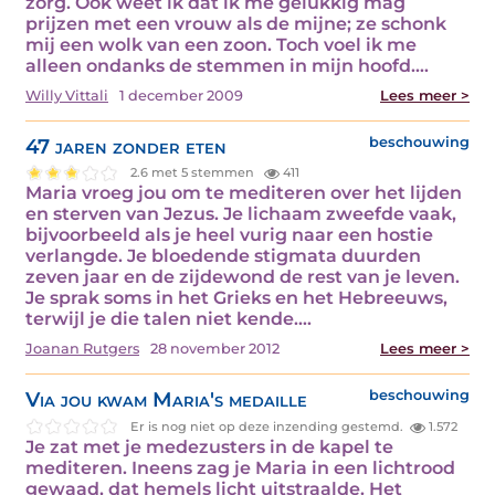
zorg. Ook weet ik dat ik me gelukkig mag
prijzen met een vrouw als de mijne; ze schonk
mij een wolk van een zoon. Toch voel ik me
alleen ondanks de stemmen in mijn hoofd.…
Willy Vittali
1 december 2009
Lees meer >
47 jaren zonder eten
beschouwing
2.6 met 5 stemmen
411
Maria vroeg jou om te mediteren over het lijden
en sterven van Jezus. Je lichaam zweefde vaak,
bijvoorbeeld als je heel vurig naar een hostie
verlangde. Je bloedende stigmata duurden
zeven jaar en de zijdewond de rest van je leven.
Je sprak soms in het Grieks en het Hebreeuws,
terwijl je die talen niet kende.…
Joanan Rutgers
28 november 2012
Lees meer >
Via jou kwam Maria's medaille
beschouwing
Er is nog niet op deze inzending gestemd.
1.572
Je zat met je medezusters in de kapel te
mediteren. Ineens zag je Maria in een lichtrood
gewaad, dat hemels licht uitstraalde. Het