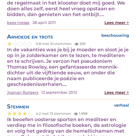
de regelmaat in het klooster doet mij goed. We
doen alles zelf, eerst heel vroeg opstaan en
bidden, dan genieten van het ontbijt.…
kees niesse
28 april 2011
Lees meer >
Armoede en trots
beschouwing
0.8 met 10 stemmen
509
In de vakanties was je bij je moeder en sloot je je
op in je zolderkamer om te lezen, te mediteren
en te schrijven. Je verzon het pseudoniem
Thomas Rowley, een gefantaseerde monnik-
dichter uit de vijftiende eeuw, en onder die
naam publiceerde je poëzie en
geschiedenisverhalen.…
Joanan Rutgers
12 september 2012
Lees meer >
Stemmen
verhaal
4.2 met 13 stemmen
1.998
Ik beoefen oosterse sporten en mediteer en
verdiep me in filosofische boeken, de astrologie
en volg het gedrag van de hemellichamen met