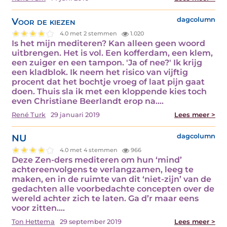
Voor de kiezen
dagcolumn
4.0 met 2 stemmen
1.020
Is het mijn mediteren? Kan alleen geen woord
uitbrengen. Het is vol. Een kofferdam, een klem,
een zuiger en een tampon. 'Ja of nee?' Ik krijg
een kladblok. Ik neem het risico van vijftig
procent dat het bochtje vroeg of laat pijn gaat
doen. Thuis sla ik met een kloppende kies toch
even Christiane Beerlandt erop na.…
René Turk
29 januari 2019
Lees meer >
NU
dagcolumn
4.0 met 4 stemmen
966
Deze Zen-ders mediteren om hun ‘mind’
achtereenvolgens te verlangzamen, leeg te
maken, en in de ruimte van dit ‘niet-zijn’ van de
gedachten alle voorbedachte concepten over de
wereld achter zich te laten. Ga d’r maar eens
voor zitten.…
Ton Hettema
29 september 2019
Lees meer >