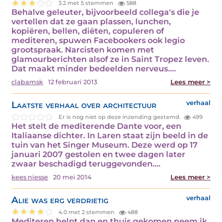
3.2 met 5 stemmen
588
Behalve geleuter, bijvoorbeeld collega's die je
vertellen dat ze gaan plassen, lunchen,
kopiëren, bellen, diëten, copuleren of
mediteren, spuwen Facebookers ook legio
grootspraak. Narcisten komen met
glamourberichten alsof ze in Saint Tropez leven.
Dat maakt minder bedeelden nerveus.…
clabamsk
12 februari 2013
Lees meer >
Laatste verhaal over architectuur
verhaal
Er is nog niet op deze inzending gestemd.
499
Het stelt de mediterende Dante voor, een
Italiaanse dichter. In Laren staat zijn beeld in de
tuin van het Singer Museum. Deze werd op 17
januari 2007 gestolen en twee dagen later
zwaar beschadigd teruggevonden.…
kees niesse
20 mei 2014
Lees meer >
Alie was erg verdrietig
verhaal
4.0 met 2 stemmen
488
Mediteren helpt dan en thuis gekomen neem ik