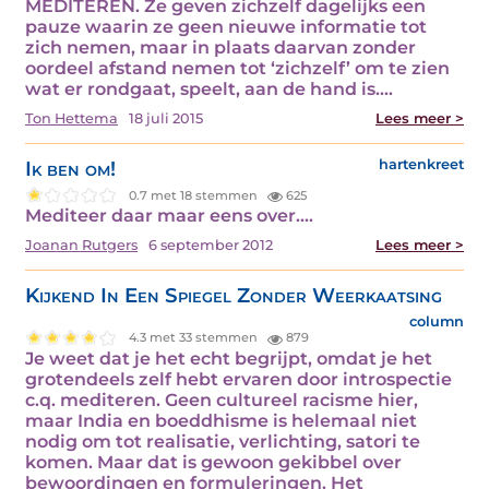
MEDITEREN. Ze geven zichzelf dagelijks een
pauze waarin ze geen nieuwe informatie tot
zich nemen, maar in plaats daarvan zonder
oordeel afstand nemen tot ‘zichzelf’ om te zien
wat er rondgaat, speelt, aan de hand is.…
Ton Hettema
18 juli 2015
Lees meer >
Ik ben om!
hartenkreet
0.7 met 18 stemmen
625
Mediteer daar maar eens over.…
Joanan Rutgers
6 september 2012
Lees meer >
Kijkend In Een Spiegel Zonder Weerkaatsing
column
4.3 met 33 stemmen
879
Je weet dat je het echt begrijpt, omdat je het
grotendeels zelf hebt ervaren door introspectie
c.q. mediteren. Geen cultureel racisme hier,
maar India en boeddhisme is helemaal niet
nodig om tot realisatie, verlichting, satori te
komen. Maar dat is gewoon gekibbel over
bewoordingen en formuleringen. Het