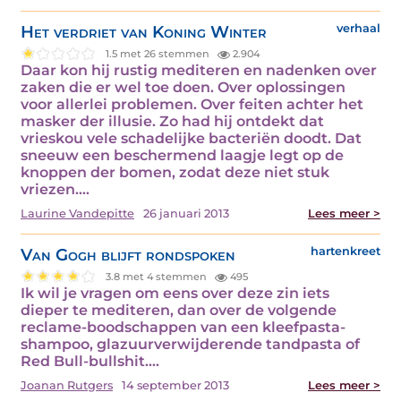
Het verdriet van Koning Winter
verhaal
1.5 met 26 stemmen
2.904
Daar kon hij rustig mediteren en nadenken over
zaken die er wel toe doen. Over oplossingen
voor allerlei problemen. Over feiten achter het
masker der illusie. Zo had hij ontdekt dat
vrieskou vele schadelijke bacteriën doodt. Dat
sneeuw een beschermend laagje legt op de
knoppen der bomen, zodat deze niet stuk
vriezen.…
Laurine Vandepitte
26 januari 2013
Lees meer >
Van Gogh blijft rondspoken
hartenkreet
3.8 met 4 stemmen
495
Ik wil je vragen om eens over deze zin iets
dieper te mediteren, dan over de volgende
reclame-boodschappen van een kleefpasta-
shampoo, glazuurverwijderende tandpasta of
Red Bull-bullshit.…
Joanan Rutgers
14 september 2013
Lees meer >