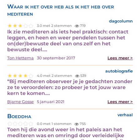
Waar ik het over heb als ik het heb over
mediteren
dagcolumn
3.0 met 2 stemmen
719
Ik zie mediteren als iets heel praktisch: contact
leggen, en heen en weer pendelen tussen het
on(der)bewuste deel van ons zelf en het
bewuste deel.…
Ton Hettema
30 september 2017
Lees meer >
autobiografie
4.0 met 2 stemmen
539
“Bij mediteren observeer je je gedachten zonder
ze te veroordelen: zo probeer je tot jouw ware
kern te komen.…
Bjarne Gosse
5 januari 2021
Lees meer >
Boeddha
verhaal
0.0 met 1 stemmen
755
Toen hij die avond weer in het paleis aan het
mediteren was en omringd door verleidelijke