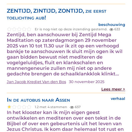
ZENTIJD, ZINTIJD, ZONTIJD, zie eerst
toelichting aub!
beschouwing
Er is nog niet op deze inzending gestemd.
633
Zentijd, ben aanschouwer bij Zentijd Mega
Maditation op zaterdagmorgen 29 november
2025 van 10 tot 11.30 uur ik zit op een verhoogd
bankje te aanschouwen Ik sluit mijn ogen ik wil
gaan bidden bewust niet mediteren de
vogelgeluidjes, fluit en klankschalen en
mannengeneurie zullen mij niet op andere
gedachte brengen de schaalklankklok klinkt…
Jan Jacob Krediet Van den Bos
30 november 2025
Lees meer >
In de autobus naar Assen
verhaal
1.2 met 4 stemmen
657
In het klooster kan ik mijn eigen geest
ontwikkelen en mediteren over een tekst in de
Bijbel of over een gebeurtenis uit het leven van
Jezus Christus. Ik kom daar helemaal tot rust en