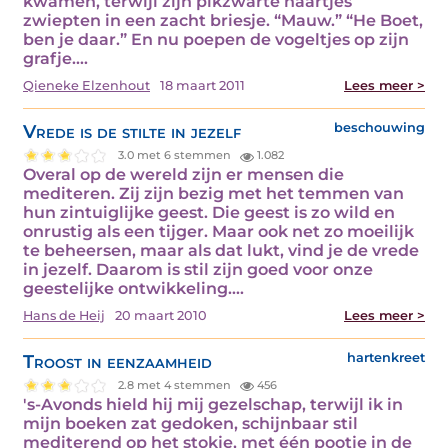
kwamen, terwijl zijn pikzwarte haartjes
zwiepten in een zacht briesje. “Mauw.” “He Boet,
ben je daar.” En nu poepen de vogeltjes op zijn
grafje.…
Qieneke Elzenhout
18 maart 2011
Lees meer >
Vrede is de stilte in jezelf
beschouwing
3.0 met 6 stemmen
1.082
Overal op de wereld zijn er mensen die
mediteren. Zij zijn bezig met het temmen van
hun zintuiglijke geest. Die geest is zo wild en
onrustig als een tijger. Maar ook net zo moeilijk
te beheersen, maar als dat lukt, vind je de vrede
in jezelf. Daarom is stil zijn goed voor onze
geestelijke ontwikkeling.…
Hans de Heij
20 maart 2010
Lees meer >
Troost in eenzaamheid
hartenkreet
2.8 met 4 stemmen
456
's-Avonds hield hij mij gezelschap, terwijl ik in
mijn boeken zat gedoken, schijnbaar stil
mediterend op het stokje, met één pootje in de