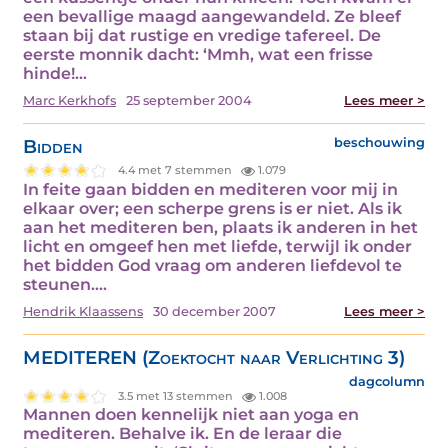
een bevallige maagd aangewandeld. Ze bleef
staan bij dat rustige en vredige tafereel. De
eerste monnik dacht: ‘Mmh, wat een frisse
hinde!…
Marc Kerkhofs
25 september 2004
Lees meer >
Bidden
beschouwing
4.4 met 7 stemmen
1.079
In feite gaan bidden en mediteren voor mij in
elkaar over; een scherpe grens is er niet. Als ik
aan het mediteren ben, plaats ik anderen in het
licht en omgeef hen met liefde, terwijl ik onder
het bidden God vraag om anderen liefdevol te
steunen.…
Hendrik Klaassens
30 december 2007
Lees meer >
MEDITEREN (Zoektocht naar Verlichting 3)
dagcolumn
3.5 met 13 stemmen
1.008
Mannen doen kennelijk niet aan yoga en
mediteren. Behalve ik. En de leraar die