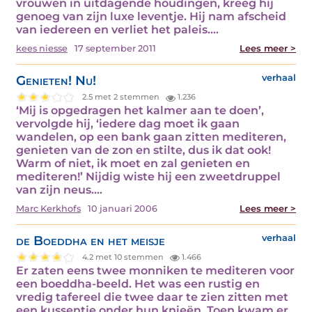
vrouwen in uitdagende houdingen, kreeg hij
genoeg van zijn luxe leventje. Hij nam afscheid
van iedereen en verliet het paleis.…
kees niesse
17 september 2011
Lees meer >
Genieten! Nu!
verhaal
2.5 met 2 stemmen
1.236
‘Mij is opgedragen het kalmer aan te doen’,
vervolgde hij, ‘iedere dag moet ik gaan
wandelen, op een bank gaan zitten mediteren,
genieten van de zon en stilte, dus ik dat ook!
Warm of niet, ik moet en zal genieten en
mediteren!’ Nijdig wiste hij een zweetdruppel
van zijn neus.…
Marc Kerkhofs
10 januari 2006
Lees meer >
de Boeddha en het meisje
verhaal
4.2 met 10 stemmen
1.466
Er zaten eens twee monniken te mediteren voor
een boeddha-beeld. Het was een rustig en
vredig tafereel die twee daar te zien zitten met
een kussentje onder hun knieën. Toen kwam er