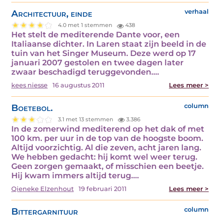
Architectuur, einde
verhaal
4.0 met 1 stemmen
438
Het stelt de mediterende Dante voor, een
Italiaanse dichter. In Laren staat zijn beeld in de
tuin van het Singer Museum. Deze werd op 17
januari 2007 gestolen en twee dagen later
zwaar beschadigd teruggevonden.…
kees niesse
16 augustus 2011
Lees meer >
Boetebol.
column
3.1 met 13 stemmen
3.386
In de zomerwind mediterend op het dak of met
100 km. per uur in de top van de hoogste boom.
Altijd voorzichtig. Al die zeven, acht jaren lang.
We hebben gedacht: hij komt wel weer terug.
Geen zorgen gemaakt, of misschien een beetje.
Hij kwam immers altijd terug.…
Qieneke Elzenhout
19 februari 2011
Lees meer >
Bittergarnituur
column