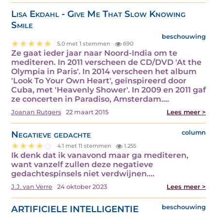
Lisa Ekdahl - Give Me That Slow Knowing
Smile
beschouwing
5.0 met 1 stemmen
690
Ze gaat ieder jaar naar Noord-India om te
mediteren. In 2011 verscheen de CD/DVD 'At the
Olympia in Paris'. In 2014 verscheen het album
'Look To Your Own Heart', geïnspireerd door
Cuba, met 'Heavenly Shower'. In 2009 en 2011 gaf
ze concerten in Paradiso, Amsterdam.…
Joanan Rutgers
22 maart 2015
Lees meer >
Negatieve gedachte
column
4.1 met 11 stemmen
1.255
Ik denk dat ik vanavond maar ga mediteren,
want vanzelf zullen deze negatieve
gedachtespinsels niet verdwijnen.…
J.J. van Verre
24 oktober 2023
Lees meer >
ARTIFICIELE INTELLIGENTIE
beschouwing