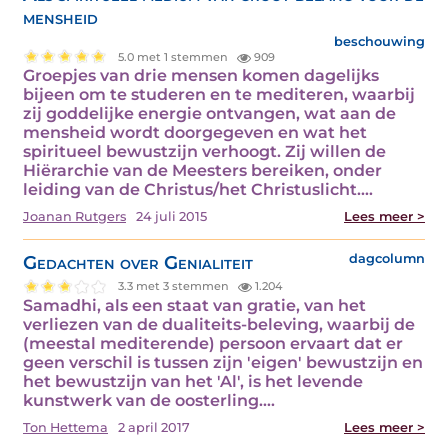
mensheid
beschouwing
5.0 met 1 stemmen
909
Groepjes van drie mensen komen dagelijks
bijeen om te studeren en te mediteren, waarbij
zij goddelijke energie ontvangen, wat aan de
mensheid wordt doorgegeven en wat het
spiritueel bewustzijn verhoogt. Zij willen de
Hiërarchie van de Meesters bereiken, onder
leiding van de Christus/het Christuslicht.…
Joanan Rutgers
24 juli 2015
Lees meer >
Gedachten over Genialiteit
dagcolumn
3.3 met 3 stemmen
1.204
Samadhi, als een staat van gratie, van het
verliezen van de dualiteits-beleving, waarbij de
(meestal mediterende) persoon ervaart dat er
geen verschil is tussen zijn 'eigen' bewustzijn en
het bewustzijn van het 'Al', is het levende
kunstwerk van de oosterling.…
Ton Hettema
2 april 2017
Lees meer >