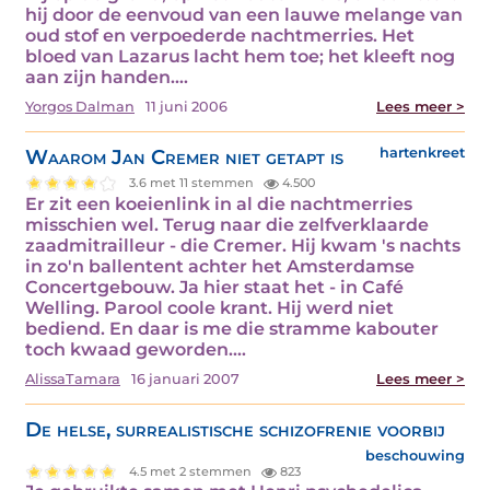
hij door de eenvoud van een lauwe melange van
oud stof en verpoederde nachtmerries. Het
bloed van Lazarus lacht hem toe; het kleeft nog
aan zijn handen.…
Yorgos Dalman
11 juni 2006
Lees meer >
Waarom Jan Cremer niet getapt is
hartenkreet
3.6 met 11 stemmen
4.500
Er zit een koeienlink in al die nachtmerries
misschien wel. Terug naar die zelfverklaarde
zaadmitrailleur - die Cremer. Hij kwam 's nachts
in zo'n ballentent achter het Amsterdamse
Concertgebouw. Ja hier staat het - in Café
Welling. Parool coole krant. Hij werd niet
bediend. En daar is me die stramme kabouter
toch kwaad geworden.…
AlissaTamara
16 januari 2007
Lees meer >
De helse, surrealistische schizofrenie voorbij
beschouwing
4.5 met 2 stemmen
823