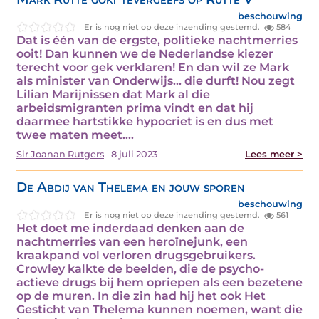
beschouwing
Er is nog niet op deze inzending gestemd.
584
Dat is één van de ergste, politieke nachtmerries
ooit! Dan kunnen we de Nederlandse kiezer
terecht voor gek verklaren! En dan wil ze Mark
als minister van Onderwijs... die durft! Nou zegt
Lilian Marijnissen dat Mark al die
arbeidsmigranten prima vindt en dat hij
daarmee hartstikke hypocriet is en dus met
twee maten meet.…
Sir Joanan Rutgers
8 juli 2023
Lees meer >
De Abdij van Thelema en jouw sporen
beschouwing
Er is nog niet op deze inzending gestemd.
561
Het doet me inderdaad denken aan de
nachtmerries van een heroïnejunk, een
kraakpand vol verloren drugsgebruikers.
Crowley kalkte de beelden, die de psycho-
actieve drugs bij hem opriepen als een bezetene
op de muren. In die zin had hij het ook Het
Gesticht van Thelema kunnen noemen, want die