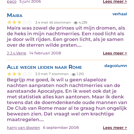
paco
5 juni 2006
Lees meer >
Maira
verhaal
3.4 met 45 stemmen
4.239
Maira was zowel de prinses uit mijn dromen, als
de heks in mijn nachtmerries. Een rood licht als
je door wilt rijden. Een groen licht, als je samen
over de sterren wilde praten.…
J.J.v.Verre
14 februari 2008
Lees meer >
Alle wegen leiden naar Rome
dagcolumn
3.3 met 7 stemmen
1.210
Begrijp me goed, ik wil u geen slapeloze
nachten aanpraten noch nachtmerries van de
aanstaande Apocalyps. En ik weet ook dat je
met statistiek alles kan aantonen. Maar ik denk
tevens dat de doemdenkende oude mannen van
De Club van Rome maar al te graag hun ongelijk
bewezen zien. Dat vraagt wel om krachtige
maatregelen.…
harry van dooren
6 september 2008
Lees meer >