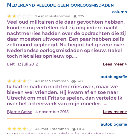
Nederland pleegde geen oorlogsmisdaden
column
2.4 met 14 stemmen
725
Veel oud militairen die daar gevochten hebben,
konden mij vertellen dat zij nog iedere nacht
nachtmerries hadden over de opdrachten die zij
daar moesten uitvoeren. Een paar hebben zelfs
zelfmoord gepleegd. Nu begint het gezeur over
Nederlandse oorlogsmisdaden opnieuw. Rakel
toch niet alles opnieuw op.…
Eelt
13 juli 2012
Lees meer >
autobiografie
4.2 met 5 stemmen
628
Ik had er nadien nachtmerries over, maar we
bleven wel vrienden. Hij kwam af en toe naar
Utrecht om met Frits te spelen, dan vertelde ik
over het acteerwerk van mijn moeder. …
Bjarne Gosse
4 november 2015
Lees meer >
autobiografie
4.0 met 2 stemmen
1.104