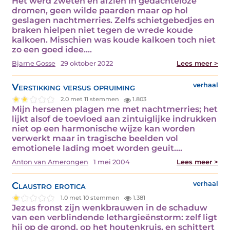
Het werd zweten en afzien in gedachteloze
dromen, geen wilde paarden maar op hol
geslagen nachtmerries. Zelfs schietgebedjes en
braken hielpen niet tegen de wrede koude
kalkoen. Misschien was koude kalkoen toch niet
zo een goed idee.…
Bjarne Gosse
29 oktober 2022
Lees meer >
Verstikking versus opruiming
verhaal
2.0 met 11 stemmen
1.803
Mijn hersenen plagen me met nachtmerries; het
lijkt alsof de toevloed aan zintuiglijke indrukken
niet op een harmonische wijze kan worden
verwerkt maar in tragische beelden vol
emotionele lading moet worden geuit.…
Anton van Amerongen
1 mei 2004
Lees meer >
Claustro erotica
verhaal
1.0 met 10 stemmen
1.381
Jezus fronst zijn wenkbrauwen in de schaduw
van een verblindende lethargieënstorm: zelf ligt
hij op de grond, op het houtenkruis, en schittert