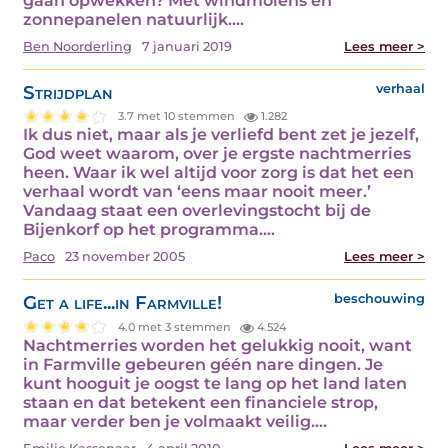
gaan opwekken? Met windmolens en
zonnepanelen natuurlijk.…
Ben Noorderling
7 januari 2019
Lees meer >
Strijdplan
verhaal
3.7 met 10 stemmen
1.282
Ik dus niet, maar als je verliefd bent zet je jezelf,
God weet waarom, over je ergste nachtmerries
heen. Waar ik wel altijd voor zorg is dat het een
verhaal wordt van ‘eens maar nooit meer.’
Vandaag staat een overlevingstocht bij de
Bijenkorf op het programma.…
Paco
23 november 2005
Lees meer >
Get a life...in Farmville!
beschouwing
4.0 met 3 stemmen
4.524
Nachtmerries worden het gelukkig nooit, want
in Farmville gebeuren géén nare dingen. Je
kunt hooguit je oogst te lang op het land laten
staan en dat betekent een financiele strop,
maar verder ben je volmaakt veilig.…