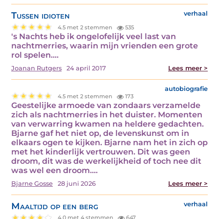
Tussen idioten
verhaal
4.5 met 2 stemmen
535
's Nachts heb ik ongelofelijk veel last van
nachtmerries, waarin mijn vrienden een grote
rol spelen.…
Joanan Rutgers
24 april 2017
Lees meer >
autobiografie
4.5 met 2 stemmen
173
Geestelijke armoede van zondaars verzamelde
zich als nachtmerries in het duister. Momenten
van verwarring kwamen na heldere gedachten.
Bjarne gaf het niet op, de levenskunst om in
elkaars ogen te kijken. Bjarne nam het in zich op
met het kinderlijk vertrouwen. Dit was geen
droom, dit was de werkelijkheid of toch nee dit
was wel een droom.…
Bjarne Gosse
28 juni 2026
Lees meer >
Maaltijd op een berg
verhaal
4.0 met 4 stemmen
647