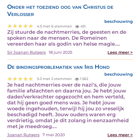
Onder het toeziend oog van Christus de
Verlosser
beschouwing
4.5 met 6 stemmen
451
Zij stuurde de nachtmerries, de geesten en de
spoken naar de mensen. De Romeinen
vereerden haar als godin van helse magie.…
Sir Joanan Rutgers
18 juni 2025
Lees meer >
De bindingsproblematiek van Iris Hond
beschouwing
5.0 met 2 stemmen
1.562
Je had nachtmerries over de nazi's, die jouw
familie afslachten en daarna jou. Je hebt jouw
dader/verkrachter opgezocht en hem verteld,
dat hij geen goed mens was. Je hebt jouw
woede ingehouden, terwijl hij jou zo vreselijk
beschadigd heeft. Jouw ouders waren erg
verdrietig, omdat je dit zolang in eenzaamheid
met je meedroeg.…
Joanan Rutgers
7 mei 2020
Lees meer >