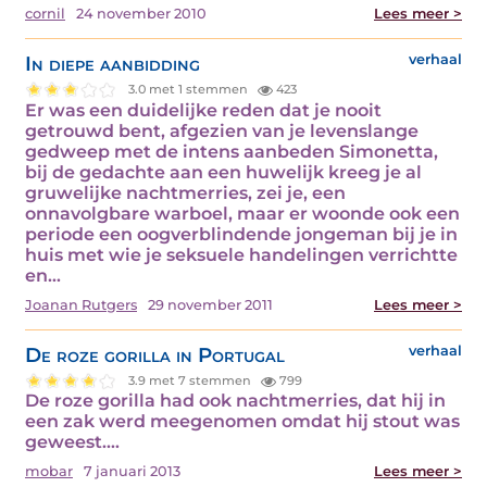
cornil
24 november 2010
Lees meer >
In diepe aanbidding
verhaal
3.0 met 1 stemmen
423
Er was een duidelijke reden dat je nooit
getrouwd bent, afgezien van je levenslange
gedweep met de intens aanbeden Simonetta,
bij de gedachte aan een huwelijk kreeg je al
gruwelijke nachtmerries, zei je, een
onnavolgbare warboel, maar er woonde ook een
periode een oogverblindende jongeman bij je in
huis met wie je seksuele handelingen verrichtte
en…
Joanan Rutgers
29 november 2011
Lees meer >
De roze gorilla in Portugal
verhaal
3.9 met 7 stemmen
799
De roze gorilla had ook nachtmerries, dat hij in
een zak werd meegenomen omdat hij stout was
geweest.…
mobar
7 januari 2013
Lees meer >