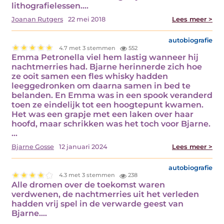
lithografielessen.…
Joanan Rutgers
22 mei 2018
Lees meer >
autobiografie
4.7 met 3 stemmen
552
Emma Petronella viel hem lastig wanneer hij
nachtmerries had. Bjarne herinnerde zich hoe
ze ooit samen een fles whisky hadden
leeggedronken om daarna samen in bed te
belanden. En Emma was in een spook veranderd
toen ze eindelijk tot een hoogtepunt kwamen.
Het was een grapje met een laken over haar
hoofd, maar schrikken was het toch voor Bjarne.
…
Bjarne Gosse
12 januari 2024
Lees meer >
autobiografie
4.3 met 3 stemmen
238
Alle dromen over de toekomst waren
verdwenen, de nachtmerries uit het verleden
hadden vrij spel in de verwarde geest van
Bjarne.…