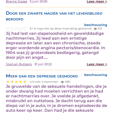
Bjarne Gosse
5 juni 2026
Lees meer >
Door een zwarte magiër van het levensbloed
beroofd
beschouwing
Er is nog niet op deze inzending gestemd.
512
Jij had last van slapeloosheid en gewelddadige
nachtmerries. Jij leed aan een ernstige
depressie en later aan een chronische, steeds
erger wordende angina pectoris/stenocardie. In
1904 was jij grotendeels bedlegerig, getergd
door pijn en angst.…
Joanan Rutgers
31 juli 2022
Lees meer >
Meer dan een depressie gesmoord
beschouwing
4.5 met 4 stemmen
480
Je gruwelde van de seksuele handelingen, die je
onder dwang had moeten verrichten en je had
er nachtmerries over. Je voelde je afgedankt,
misbruikt en nutteloos. Je dacht terug aan die
diepe val in je auto, in je dromen explodeerde de
auto keer op keer. Dan had je die seksuele