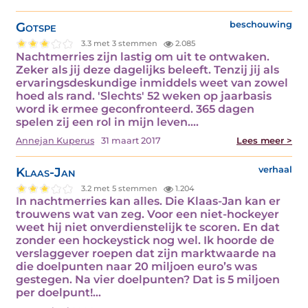
Gotspe
beschouwing
3.3 met 3 stemmen
2.085
Nachtmerries zijn lastig om uit te ontwaken.
Zeker als jij deze dagelijks beleeft. Tenzij jij als
ervaringsdeskundige inmiddels weet van zowel
hoed als rand. 'Slechts' 52 weken op jaarbasis
word ik ermee geconfronteerd. 365 dagen
spelen zij een rol in mijn leven.…
Annejan Kuperus
31 maart 2017
Lees meer >
Klaas-Jan
verhaal
3.2 met 5 stemmen
1.204
In nachtmerries kan alles. Die Klaas-Jan kan er
trouwens wat van zeg. Voor een niet-hockeyer
weet hij niet onverdienstelijk te scoren. En dat
zonder een hockeystick nog wel. Ik hoorde de
verslaggever roepen dat zijn marktwaarde na
die doelpunten naar 20 miljoen euro’s was
gestegen. Na vier doelpunten? Dat is 5 miljoen
per doelpunt!…