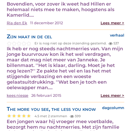
Bovendien, voor zover ik weet had Hillen er
helemaal niets mee te maken, hoogstens als
Kamerlid.…
Ria den Ek
11 december 2012
Lees meer >
Zijn maat in de cel
verhaal
Er is nog niet op deze inzending gestemd.
537
Ik heb er nog steeds nachtmerries van. Van mijn
jonge buurvrouw kon ik het wel verdragen,
maar dat mag niet meer van Janneke. Je
billenmaat. ''Het is klaar, darling. Moet je het
nog lezen?'' Ze pakte het vel en las het met
stijgende verbazing en een woeste
gelaatsuitdrukking. ''Wat ben je toch een
oelewapper man.…
kees niesse
26 februari 2015
Lees meer >
The more you see, the less you know
dagcolumn
4.5 met 2 stemmen
599
Een jongen waar hij vroeger mee voetbalde,
bezorgt hem nu nachtmerries. Met zijn familie