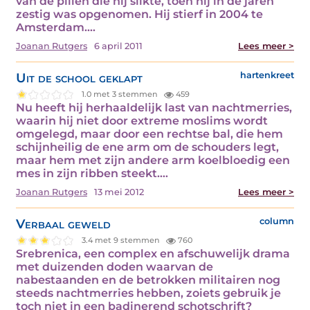
van de pillen die hij slikte, toen hij in de jaren
zestig was opgenomen. Hij stierf in 2004 te
Amsterdam.…
Joanan Rutgers
6 april 2011
Lees meer >
Uit de school geklapt
hartenkreet
1.0 met 3 stemmen
459
Nu heeft hij herhaaldelijk last van nachtmerries,
waarin hij niet door extreme moslims wordt
omgelegd, maar door een rechtse bal, die hem
schijnheilig de ene arm om de schouders legt,
maar hem met zijn andere arm koelbloedig een
mes in zijn ribben steekt.…
Joanan Rutgers
13 mei 2012
Lees meer >
Verbaal geweld
column
3.4 met 9 stemmen
760
Srebrenica, een complex en afschuwelijk drama
met duizenden doden waarvan de
nabestaanden en de betrokken militairen nog
steeds nachtmerries hebben, zoiets gebruik je
toch niet in een badinerend schotschrift?