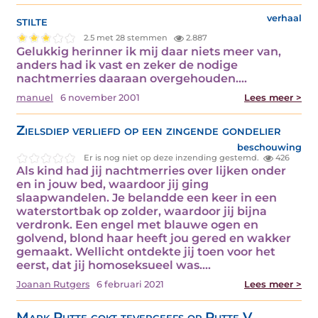
stilte
verhaal
2.5 met 28 stemmen
2.887
Gelukkig herinner ik mij daar niets meer van,
anders had ik vast en zeker de nodige
nachtmerries daaraan overgehouden.…
manuel
6 november 2001
Lees meer >
Zielsdiep verliefd op een zingende gondelier
beschouwing
Er is nog niet op deze inzending gestemd.
426
Als kind had jij nachtmerries over lijken onder
en in jouw bed, waardoor jij ging
slaapwandelen. Je belandde een keer in een
waterstortbak op zolder, waardoor jij bijna
verdronk. Een engel met blauwe ogen en
golvend, blond haar heeft jou gered en wakker
gemaakt. Wellicht ontdekte jij toen voor het
eerst, dat jij homoseksueel was.…
Joanan Rutgers
6 februari 2021
Lees meer >
Mark Rutte gokt tevergeefs op Rutte V