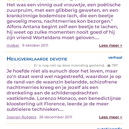
Het was een vinnig oud vrouwtje, een poëtische
zuurpruim, met een glibberig geweten, en een
krankzinnige bodemloze lach, die een beetje
gevoelig mens, nachtmerries kon bezorgen."
Alfons Antana begint zelf een beetje te lachen,
hij weet op zulke momenten nooit goed of hij
zijn vriend Worteldans moet geloven.…
mobar
9 oktober 2011
Lees meer >
Heiligverklaarde devotie
verhaal
Er is nog niet op deze inzending gestemd.
787
Je hoefde niet als eunuch door het leven, maar
zo'n staat werd wel nagestreefd, waardoor je op
de rand van de waanzin belandde, schizofrene
nachtmerries kreeg en je jezelf als een
drenkeling aan de schilderopdrachten
vastklemde. Lorenzo Monaco, een benedictijnse
kloosterling uit Florence, leerde je de meer
subtielere technieken.…
Joanan Rutgers
26 december 2011
Lees meer >