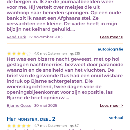
de bergen in. Ik zie de journaalbeelden weer
voor me. Hij vertelt over meisjes die uit
wanhoop naar beneden sprongen. Op een oude
bank zit ik naast een Afghaans stel. Ze
verwachten een kleine. De vader heeft in mijn
bijzijn net keihard gehuild.…
René Turk
17 november 2015
Lees meer >
autobiografie
4.0 met 2 stemmen
535
Het was een bizarre nacht geweest, met op hol
geslagen nachtmerries, bezweet door paranoïde
waanzin en de snelheid van het vluchten. De
brief van de gewonde Rus had een onuitwisbare
indruk op Bjarne achtergelaten. Die
woensdagochtend, twee dagen voor de
openingsbijeenkomst voor zijn expositie, las
Bjarne de brief opnieuw.…
Bjarne Gosse
30 mei 2025
Lees meer >
Het monster, deel 2
verhaal
4.7 met 3 stemmen
821