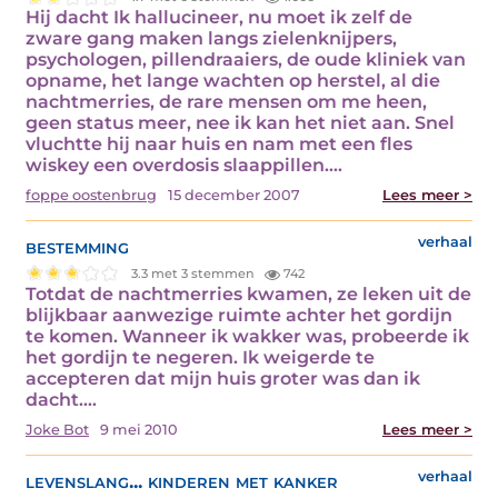
Hij dacht Ik hallucineer, nu moet ik zelf de
zware gang maken langs zielenknijpers,
psychologen, pillendraaiers, de oude kliniek van
opname, het lange wachten op herstel, al die
nachtmerries, de rare mensen om me heen,
geen status meer, nee ik kan het niet aan. Snel
vluchtte hij naar huis en nam met een fles
wiskey een overdosis slaappillen.…
foppe oostenbrug
15 december 2007
Lees meer >
bestemming
verhaal
3.3 met 3 stemmen
742
Totdat de nachtmerries kwamen, ze leken uit de
blijkbaar aanwezige ruimte achter het gordijn
te komen. Wanneer ik wakker was, probeerde ik
het gordijn te negeren. Ik weigerde te
accepteren dat mijn huis groter was dan ik
dacht.…
Joke Bot
9 mei 2010
Lees meer >
levenslang... kinderen met kanker
verhaal