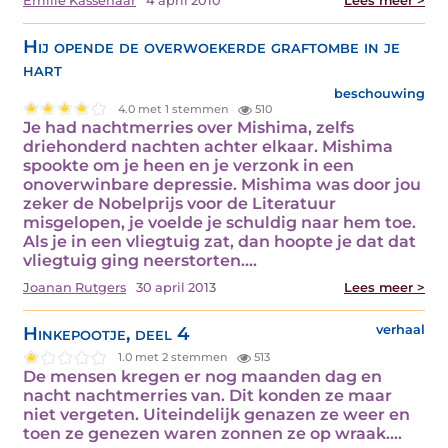
Emilie Kassenaar
4 april 2010
Lees meer >
Hij opende de overwoekerde graftombe in je
hart
beschouwing
4.0 met 1 stemmen
510
Je had nachtmerries over Mishima, zelfs
driehonderd nachten achter elkaar. Mishima
spookte om je heen en je verzonk in een
onoverwinbare depressie. Mishima was door jou
zeker de Nobelprijs voor de Literatuur
misgelopen, je voelde je schuldig naar hem toe.
Als je in een vliegtuig zat, dan hoopte je dat dat
vliegtuig ging neerstorten.…
Joanan Rutgers
30 april 2013
Lees meer >
Hinkepootje, deel 4
verhaal
1.0 met 2 stemmen
513
De mensen kregen er nog maanden dag en
nacht nachtmerries van. Dit konden ze maar
niet vergeten. Uiteindelijk genazen ze weer en
toen ze genezen waren zonnen ze op wraak.…