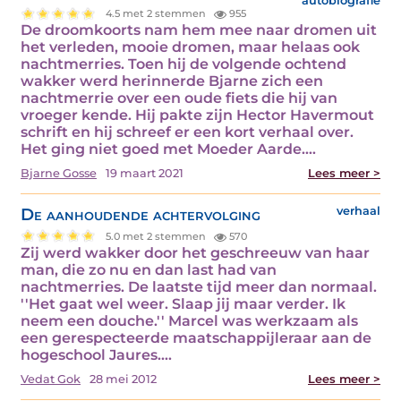
autobiografie
4.5 met 2 stemmen
955
De droomkoorts nam hem mee naar dromen uit
het verleden, mooie dromen, maar helaas ook
nachtmerries. Toen hij de volgende ochtend
wakker werd herinnerde Bjarne zich een
nachtmerrie over een oude fiets die hij van
vroeger kende. Hij pakte zijn Hector Havermout
schrift en hij schreef er een kort verhaal over.
Het ging niet goed met Moeder Aarde.…
Bjarne Gosse
19 maart 2021
Lees meer >
De aanhoudende achtervolging
verhaal
5.0 met 2 stemmen
570
Zij werd wakker door het geschreeuw van haar
man, die zo nu en dan last had van
nachtmerries. De laatste tijd meer dan normaal.
''Het gaat wel weer. Slaap jij maar verder. Ik
neem een douche.'' Marcel was werkzaam als
een gerespecteerde maatschappijleraar aan de
hogeschool Jaures.…
Vedat Gok
28 mei 2012
Lees meer >