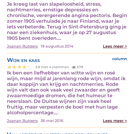
Je kreeg last van slapeloosheid, stress,
nachtmerries, ernstige depressies en
chronische, verergerende angina pectoris. Begin
zomer 1905 verhuisde je naar Finland, waar je
iets verbeterde. Terug in Sint-Petersburg ging je
naar een ziekenhuis, waar je op 27 augustus
1905 bent overleden.…
Joanan Rutgers
19 augustus 2014
Lees meer >
Wijn en kaas
column
3.8 met 4 stemmen
678
Ik ben een liefhebber van witte wijn en rosé
wijn, maar mijd al jarenlang rode wijn, omdat ik
daar koppijn van krijg en nachtmerries. Rode
wijn valt dan ook vaak veel zwaarder en geeft
zwaarmoedige dromen, die het humeur te
neerslaan. De Duitse wijnen zijn vaak heel
fruitig, maar verpesten de boel met hun lage
alcoholpercentage.…
Joanan Rutgers
26 mei 2016
Lees meer >