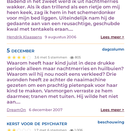
Badend in het zweet werd ik uit nachtmerries
wakker. Als ik dan trillend als een rietje om mij
heen keek, zag ik hem in het schemerdonker
voor mijn bed liggen. Uiteindelijk nam hij de
gedaante aan van een reusachtige, geschubde
kwal met tentakels eraan.…
Hendrik Klaassens
9 augustus 2006
Lees meer >
5 december
dagcolumn
3.6 met 5 stemmen
805
Waarom heeft haar kind juist in deze drukke
periode alleen maar nachtmerries en huilbuien?
Waarom wil hij nou nooit eens verkleed? Drie
avonden heeft ze achter de naaimachine
gezeten om een prachtig pietenpak voor haar
kind te maken. Vanmorgen verraste ze hem
daarmee; tranen met tuiten. Hij wilde het niet
aan.…
DreamOn
6 december 2007
Lees meer >
kerst voor de psychiater
beschouwing
1.7 met 6 stemmen
1.006