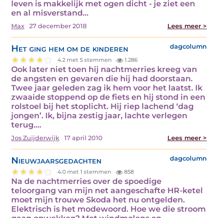
leven is makkelijk met ogen dicht - je ziet een
en al misverstand…
Max
27 december 2018
Lees meer >
Het ging hem om de kinderen
dagcolumn
4.2 met 5 stemmen
1.286
Ook later niet toen hij nachtmerries kreeg van
de angsten en gevaren die hij had doorstaan.
Twee jaar geleden zag ik hem voor het laatst. Ik
zwaaide stoppend op de fiets en hij stond in een
rolstoel bij het stoplicht. Hij riep lachend ‘dag
jongen’. Ik, bijna zestig jaar, lachte verlegen
terug.…
Jos Zuijderwijk
17 april 2010
Lees meer >
Nieuwjaarsgedachten
dagcolumn
4.0 met 1 stemmen
858
Na de nachtmerries over de spoedige
teloorgang van mijn net aangeschafte HR-ketel
moet mijn trouwe Skoda het nu ontgelden.
Elektrisch is het modewoord. Hoe we die stroom