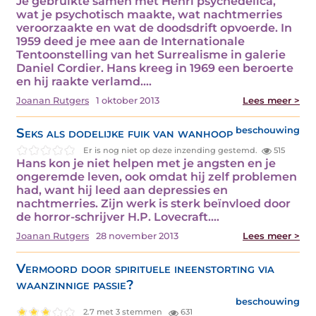
Je gebruikte samen met Henri psychedelica,
wat je psychotisch maakte, wat nachtmerries
veroorzaakte en wat de doodsdrift opvoerde. In
1959 deed je mee aan de Internationale
Tentoonstelling van het Surrealisme in galerie
Daniel Cordier. Hans kreeg in 1969 een beroerte
en hij raakte verlamd.…
Joanan Rutgers
1 oktober 2013
Lees meer >
Seks als dodelijke fuik van wanhoop
beschouwing
Er is nog niet op deze inzending gestemd.
515
Hans kon je niet helpen met je angsten en je
ongeremde leven, ook omdat hij zelf problemen
had, want hij leed aan depressies en
nachtmerries. Zijn werk is sterk beïnvloed door
de horror-schrijver H.P. Lovecraft.…
Joanan Rutgers
28 november 2013
Lees meer >
Vermoord door spirituele ineenstorting via
waanzinnige passie?
beschouwing
2.7 met 3 stemmen
631