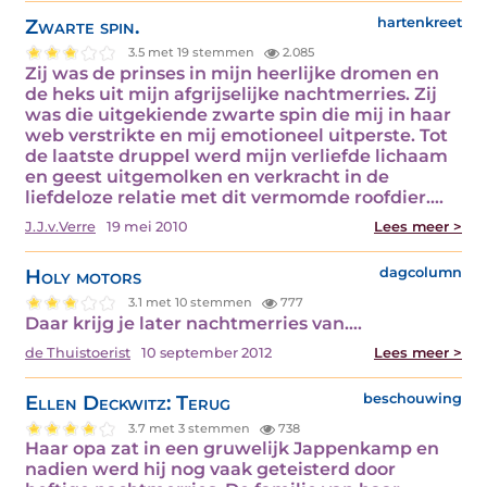
Zwarte spin.
hartenkreet
3.5 met 19 stemmen
2.085
Zij was de prinses in mijn heerlijke dromen en
de heks uit mijn afgrijselijke nachtmerries. Zij
was die uitgekiende zwarte spin die mij in haar
web verstrikte en mij emotioneel uitperste. Tot
de laatste druppel werd mijn verliefde lichaam
en geest uitgemolken en verkracht in de
liefdeloze relatie met dit vermomde roofdier.…
J.J.v.Verre
19 mei 2010
Lees meer >
Holy motors
dagcolumn
3.1 met 10 stemmen
777
Daar krijg je later nachtmerries van.…
de Thuistoerist
10 september 2012
Lees meer >
Ellen Deckwitz: Terug
beschouwing
3.7 met 3 stemmen
738
Haar opa zat in een gruwelijk Jappenkamp en
nadien werd hij nog vaak geteisterd door