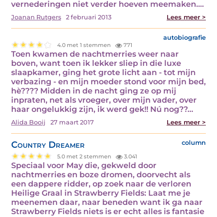
vernederingen niet verder hoeven meemaken.…
Joanan Rutgers
2 februari 2013
Lees meer >
autobiografie
4.0 met 1 stemmen
771
Toen kwamen de nachtmerries weer naar
boven, want toen ik lekker sliep in die luxe
slaapkamer, ging het grote licht aan - tot mijn
verbazing - en mijn moeder stond voor mijn bed,
hè???? Midden in de nacht ging ze op mij
inpraten, net als vroeger, over mijn vader, over
haar ongelukkig zijn, ik werd gek!! Nú nog??…
Alida Booij
27 maart 2017
Lees meer >
Country Dreamer
column
5.0 met 2 stemmen
3.041
Speciaal voor May die, gekweld door
nachtmerries en boze dromen, doorvecht als
een dappere ridder, op zoek naar de verloren
Heilige Graal in Strawberry Fields: Laat me je
meenemen daar, naar beneden want ik ga naar
Strawberry Fields niets is er echt alles is fantasie