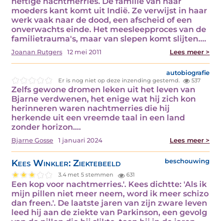
heftige nachtmerries. De familie van haar
moeders kant komt uit Indië. Ze verwijst in haar
werk vaak naar de dood, een afscheid of een
onverwachts einde. Het meesleepproces van de
familietrauma's, maar van slepen komt slijten.…
Joanan Rutgers
12 mei 2011
Lees meer >
autobiografie
Er is nog niet op deze inzending gestemd.
537
Zelfs gewone dromen leken uit het leven van
Bjarne verdwenen, het enige wat hij zich kon
herinneren waren nachtmerries die hij
herkende uit een vreemde taal in een land
zonder horizon.…
Bjarne Gosse
1 januari 2024
Lees meer >
Kees Winkler: Ziektebeeld
beschouwing
3.4 met 5 stemmen
631
Een kop voor nachtmerries.'. Kees dichtte: 'Als ik
mijn pillen niet meer neem, word ik meer schizo
dan freen.'. De laatste jaren van zijn zware leven
leed hij aan de ziekte van Parkinson, een gevolg