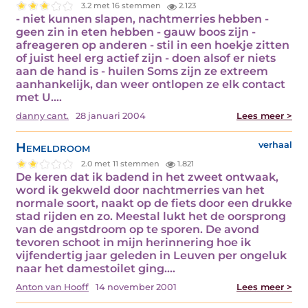
3.2 met 16 stemmen
2.123
- niet kunnen slapen, nachtmerries hebben -
geen zin in eten hebben - gauw boos zijn -
afreageren op anderen - stil in een hoekje zitten
of juist heel erg actief zijn - doen alsof er niets
aan de hand is - huilen Soms zijn ze extreem
aanhankelijk, dan weer ontlopen ze elk contact
met U.…
danny cant.
28 januari 2004
Lees meer >
Hemeldroom
verhaal
2.0 met 11 stemmen
1.821
De keren dat ik badend in het zweet ontwaak,
word ik gekweld door nachtmerries van het
normale soort, naakt op de fiets door een drukke
stad rijden en zo. Meestal lukt het de oorsprong
van de angstdroom op te sporen. De avond
tevoren schoot in mijn herinnering hoe ik
vijfendertig jaar geleden in Leuven per ongeluk
naar het damestoilet ging.…
Anton van Hooff
14 november 2001
Lees meer >