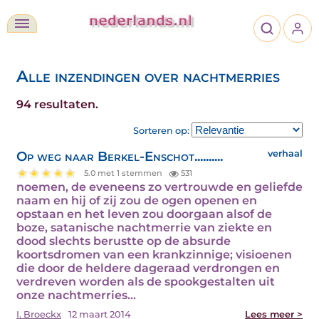
Alle inzendingen over nachtmerries
94 resultaten.
Sorteren op:
Op weg naar Berkel-Enschot..........
verhaal
5.0 met 1 stemmen
531
noemen, de eveneens zo vertrouwde en geliefde
naam en hij of zij zou de ogen openen en
opstaan en het leven zou doorgaan alsof de
boze, satanische nachtmerrie van ziekte en
dood slechts berustte op de absurde
koortsdromen van een krankzinnige; visioenen
die door de heldere dageraad verdrongen en
verdreven worden als de spookgestalten uit
onze nachtmerries…
I. Broeckx
12 maart 2014
Lees meer >