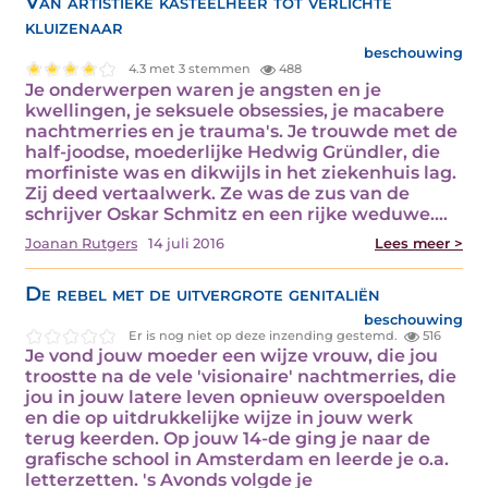
Van artistieke kasteelheer tot verlichte
kluizenaar
beschouwing
4.3 met 3 stemmen
488
Je onderwerpen waren je angsten en je
kwellingen, je seksuele obsessies, je macabere
nachtmerries en je trauma's. Je trouwde met de
half-joodse, moederlijke Hedwig Gründler, die
morfiniste was en dikwijls in het ziekenhuis lag.
Zij deed vertaalwerk. Ze was de zus van de
schrijver Oskar Schmitz en een rijke weduwe.…
Joanan Rutgers
14 juli 2016
Lees meer >
De rebel met de uitvergrote genitaliën
beschouwing
Er is nog niet op deze inzending gestemd.
516
Je vond jouw moeder een wijze vrouw, die jou
troostte na de vele 'visionaire' nachtmerries, die
jou in jouw latere leven opnieuw overspoelden
en die op uitdrukkelijke wijze in jouw werk
terug keerden. Op jouw 14-de ging je naar de
grafische school in Amsterdam en leerde je o.a.
letterzetten. 's Avonds volgde je