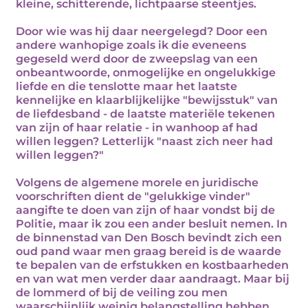
kleine, schitterende, lichtpaarse steentjes.
Door wie was hij daar neergelegd? Door een
andere wanhopige zoals ik die eveneens
gegeseld werd door de zweepslag van een
onbeantwoorde, onmogelijke en ongelukkige
liefde en die tenslotte maar het laatste
kennelijke en klaarblijkelijke "bewijsstuk" van
de liefdesband - de laatste materiële tekenen
van zijn of haar relatie - in wanhoop af had
willen leggen? Letterlijk "naast zich neer had
willen leggen?"
Volgens de algemene morele en juridische
voorschriften dient de "gelukkige vinder"
aangifte te doen van zijn of haar vondst bij de
Politie, maar ik zou een ander besluit nemen. In
de binnenstad van Den Bosch bevindt zich een
oud pand waar men graag bereid is de waarde
te bepalen van de erfstukken en kostbaarheden
en van wat men verder daar aandraagt. Maar bij
de lommerd of bij de veiling zou men
waarschijnlijk weinig belangstelling hebben